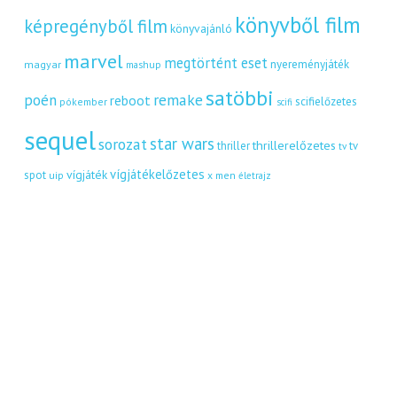
könyvből film
képregényből film
könyvajánló
marvel
megtörtént eset
nyereményjáték
magyar
mashup
satöbbi
remake
poén
reboot
scifielőzetes
pókember
scifi
sequel
star wars
sorozat
thrillerelőzetes
thriller
tv
tv
vígjátékelőzetes
vígjáték
spot
uip
x men
életrajz