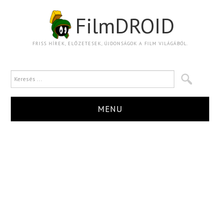
FilmDROID
FRISS HÍREK, ELŐZETESEK, ÚJDONSÁGOK A FILM VILÁGÁBÓL.
MENU
HÍR
TRAILER
KRITIKA
BOXOFFICE