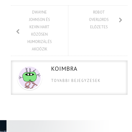
DWAYNE
ROBOT
JOHNSON ÉS
OVERLORDS
KEVIN HART
ELŐZETES
KÖZÖSEN
HUMORIZÁL ÉS
AKCIÓZIK
KOIMBRA
TOVABBI BEJEGYZESEK