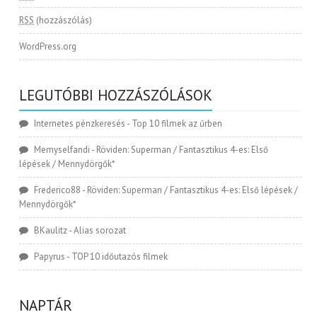
RSS
(hozzászólás)
WordPress.org
LEGUTÓBBI HOZZÁSZÓLÁSOK
Internetes pénzkeresés
-
Top 10 filmek az űrben
Memyselfandi
-
Röviden: Superman / Fantasztikus 4-es: Első
lépések / Mennydörgők*
Frederico88
-
Röviden: Superman / Fantasztikus 4-es: Első lépések /
Mennydörgők*
BKaulitz
-
Alias sorozat
Papyrus
-
TOP 10 időutazós filmek
NAPTÁR