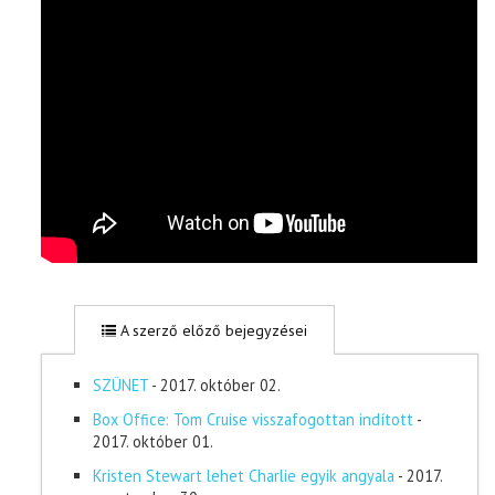
A szerző előző bejegyzései
SZÜNET
- 2017. október 02.
Box Office: Tom Cruise visszafogottan indított
-
2017. október 01.
Kristen Stewart lehet Charlie egyik angyala
- 2017.