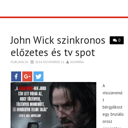
TOP10
KULISSZA
John Wick szinkronos
0
CIKK
előzetes és tv spot
PÓLÓ RENDELÉS
PUBLIKÁLTA
2014. NOVEMBER 11.
KOIMBRA
A
visszavonul
t
bérgyilkost
egy brutális
orosz