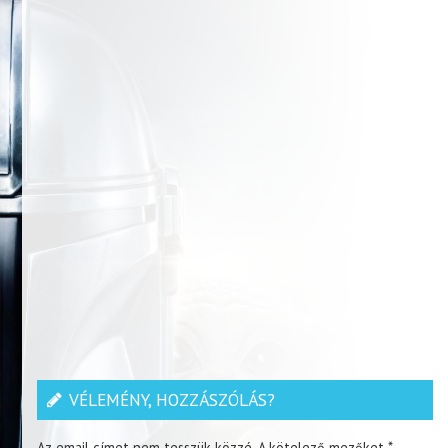
VÉLEMÉNY, HOZZÁSZÓLÁS?
Az email címet nem tesszük közzé.
A kötelező mezőket
*