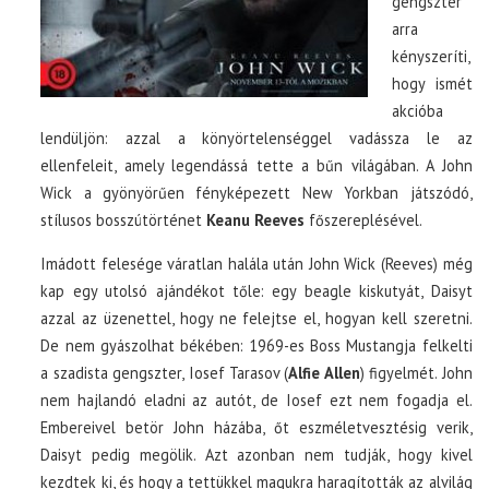
gengszter
arra
kényszeríti,
hogy ismét
akcióba
lendüljön: azzal a könyörtelenséggel vadássza le az
ellenfeleit, amely legendássá tette a bűn világában. A John
Wick a gyönyörűen fényképezett New Yorkban játszódó,
stílusos bosszútörténet
Keanu Reeves
főszereplésével.
Imádott felesége váratlan halála után John Wick (Reeves) még
kap egy utolsó ajándékot tőle: egy beagle kiskutyát, Daisyt
azzal az üzenettel, hogy ne felejtse el, hogyan kell szeretni.
De nem gyászolhat békében: 1969-es Boss Mustangja felkelti
a szadista gengszter, Iosef Tarasov (
Alfie Allen
) figyelmét. John
nem hajlandó eladni az autót, de Iosef ezt nem fogadja el.
Embereivel betör John házába, őt eszméletvesztésig verik,
Daisyt pedig megölik. Azt azonban nem tudják, hogy kivel
kezdtek ki, és hogy a tettükkel magukra haragították az alvilág