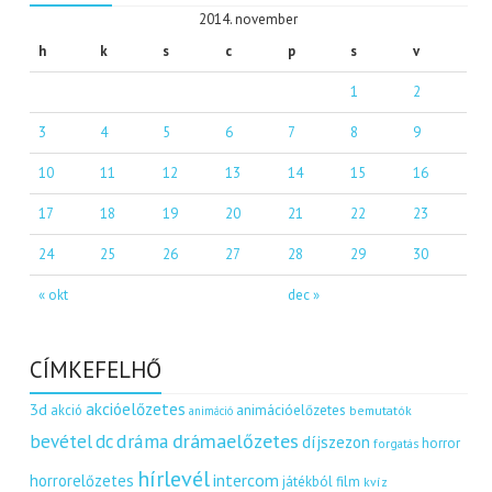
2014. november
h
k
s
c
p
s
v
1
2
3
4
5
6
7
8
9
10
11
12
13
14
15
16
17
18
19
20
21
22
23
24
25
26
27
28
29
30
« okt
dec »
CÍMKEFELHŐ
akcióelőzetes
3d
akció
animációelőzetes
bemutatók
animáció
dráma
drámaelőzetes
bevétel
dc
díjszezon
horror
forgatás
hírlevél
intercom
horrorelőzetes
játékból film
kvíz