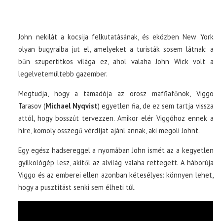
John nekilát a kocsija felkutatásának, és eközben New York
olyan bugyraiba jut el, amelyeket a turisták sosem látnak: a
bűn szupertitkos világa ez, ahol valaha John Wick volt a
legelvetemültebb gazember.
Megtudja, hogy a támadója az orosz maffiafőnök, Viggo
Tarasov (
Michael Nyqvist
) egyetlen fia, de ez sem tartja vissza
attól, hogy bosszút tervezzen. Amikor elér Viggóhoz ennek a
híre, komoly összegű vérdíjat ajánl annak, aki megöli Johnt.
Egy egész hadsereggel a nyomában John ismét az a kegyetlen
gyilkológép lesz, akitől az alvilág valaha rettegett. A háborúja
Viggo és az emberei ellen azonban kétesélyes: könnyen lehet,
hogy a pusztítást senki sem élheti túl.