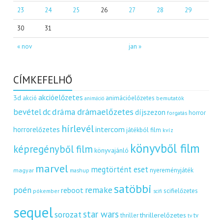
23
24
25
26
27
28
29
30
31
« nov
jan »
CÍMKEFELHŐ
akcióelőzetes
3d
akció
animációelőzetes
bemutatók
animáció
dráma
drámaelőzetes
bevétel
dc
díjszezon
horror
forgatás
hírlevél
intercom
horrorelőzetes
játékból film
kvíz
könyvből film
képregényből film
könyvajánló
marvel
megtörtént eset
nyereményjáték
magyar
mashup
satöbbi
remake
poén
reboot
scifielőzetes
pókember
scifi
sequel
star wars
sorozat
thrillerelőzetes
thriller
tv
tv