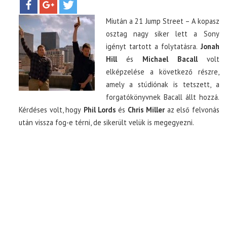
Miután a 21 Jump Street – A kopasz
TOP10
osztag nagy siker lett a Sony
igényt tartott a folytatásra.
Jonah
KULISSZA
Hill
és
Michael Bacall
volt
elképzelése a következő részre,
CIKK
amely a stúdiónak is tetszett, a
forgatókönyvnek Bacall állt hozzá.
Kérdéses volt, hogy
Phil Lords
és
Chris Miller
az első felvonás
PÓLÓ RENDELÉS
után vissza fog-e térni, de sikerült velük is megegyezni.