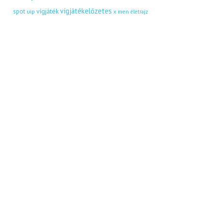
vígjátékelőzetes
vígjáték
spot
uip
x men
életrajz