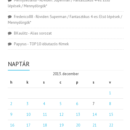
Memyselfandi
-
Röviden: Superman / Fantasztikus 4-es: Első
lépések / Mennydörgők*
Frederico88
-
Röviden: Superman / Fantasztikus 4-es: Első lépések /
Mennydörgők*
BKaulitz
-
Alias sorozat
Papyrus
-
TOP 10 időutazós filmek
NAPTÁR
2013. december
h
k
s
c
p
s
v
1
2
3
4
5
6
7
8
9
10
11
12
13
14
15
16
17
18
19
20
21
22