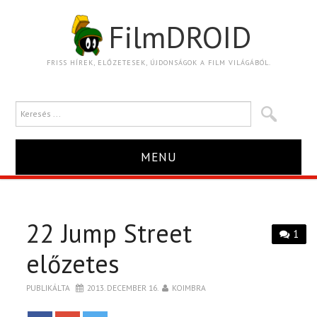
FilmDROID
FRISS HÍREK, ELŐZETESEK, ÚJDONSÁGOK A FILM VILÁGÁBÓL.
MENU
HÍR
22 Jump Street
TRAILER
1
előzetes
KRITIKA
PUBLIKÁLTA
2013. DECEMBER 16.
KOIMBRA
BOXOFFICE