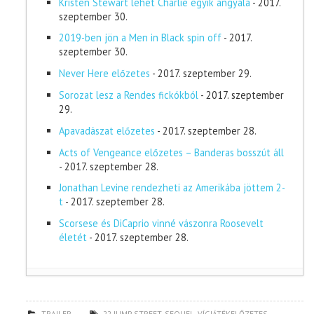
Kristen Stewart lehet Charlie egyik angyala
- 2017.
szeptember 30.
2019-ben jön a Men in Black spin off
- 2017.
szeptember 30.
Never Here előzetes
- 2017. szeptember 29.
Sorozat lesz a Rendes fickókból
- 2017. szeptember
29.
Apavadászat előzetes
- 2017. szeptember 28.
Acts of Vengeance előzetes – Banderas bosszút áll
- 2017. szeptember 28.
Jonathan Levine rendezheti az Amerikába jöttem 2-
t
- 2017. szeptember 28.
Scorsese és DiCaprio vinné vászonra Roosevelt
életét
- 2017. szeptember 28.
TRAILER
22 JUMP STREET
,
SEQUEL
,
VÍGJÁTÉKELŐZETES