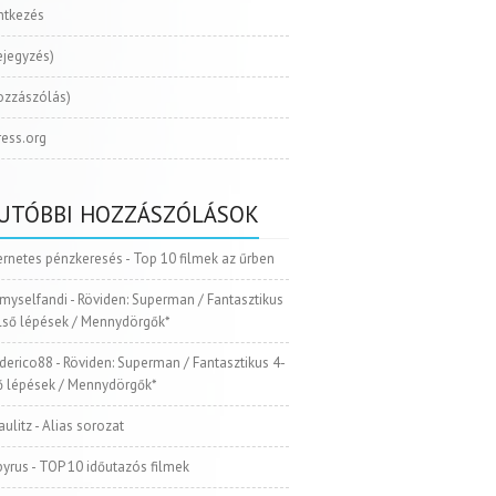
ntkezés
ejegyzés)
ozzászólás)
ess.org
UTÓBBI HOZZÁSZÓLÁSOK
ernetes pénzkeresés
-
Top 10 filmek az űrben
myselfandi
-
Röviden: Superman / Fantasztikus
Első lépések / Mennydörgők*
ederico88
-
Röviden: Superman / Fantasztikus 4-
ső lépések / Mennydörgők*
aulitz
-
Alias sorozat
pyrus
-
TOP 10 időutazós filmek