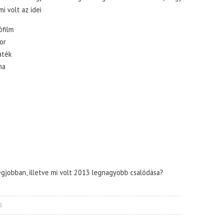
i volt az idei
ófilm
or
áték
ma
egjobban, illetve mi volt 2013 legnagyobb csalódása?
S