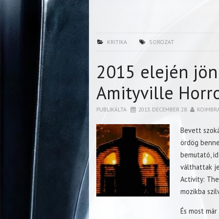
KRITIKA
SOROZAT
2015 elején jön
Amityville Horr
PUBLIKÁLTA
2013. DECEMBER 28.
KOIMBR
Bevett szoká
ördög benned
bemutató, id
válthattak j
Activity: Th
mozikba szil
És most már a