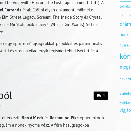
an The Amityville Horror: The Lost Tapes címen futott). A
3d
akc
el Farrands
írták. Előbbi olyan dokumentumfilmeket
bemuta
e Elm Street Legacy, Scream: The Inside Story és Crystal
drám
at – Miről álmodik a lány? (What a Girl Wants), Séta a
vét.
horro
en egy riporternő újságírókkal, papokkal és paranormális
film
kv
rt készíteni a világ egyik legismertebb kísértetjárta
kön
megt
pókem
ből
scifiel
4
thriller
A
vígjá
rrel érkezik.
Ben Affleck
és
Rosamund Pike
éppen ötödik
eg, ám a nőnek nyoma vész. A férfi hazugságokba