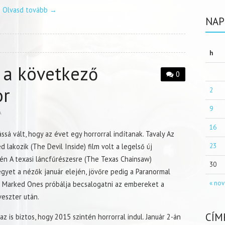
Olvasd tovább
→
NAP
h
 a következő
0
or
2
9
A
16
ssá vált, hogy az évet egy horrorral indítanak. Tavaly Az
 lakozik (The Devil Inside) film volt a legelső új
23
én A texasi láncfűrészesre (The Texas Chainsaw)
30
egyet a nézők január elején, jövőre pedig a Paranormal
« nov
e Marked Ones próbálja becsalogatni az embereket a
veszter után.
CÍM
z is biztos, hogy 2015 szintén horrorral indul. Január 2-án