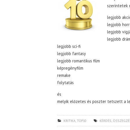
szerintetek m
legjobb akci
legjobb horr
legjobb vígj
legjobb drá
legjobb sci-fi
legjobb fantasy
legjobb romantikus film
képregényfilm
remake
folytatás
és
melyik előzetes és poszter tetszett a l
KRITIKA
,
TOP10
KÉRDÉS
,
ÖSSZEGZÉ