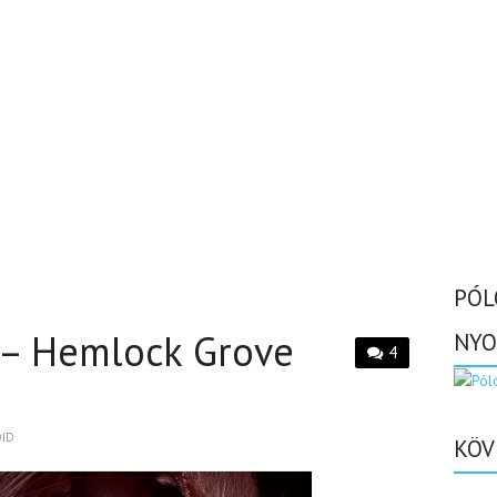
PÓL
 – Hemlock Grove
NYO
4
OID
KÖV