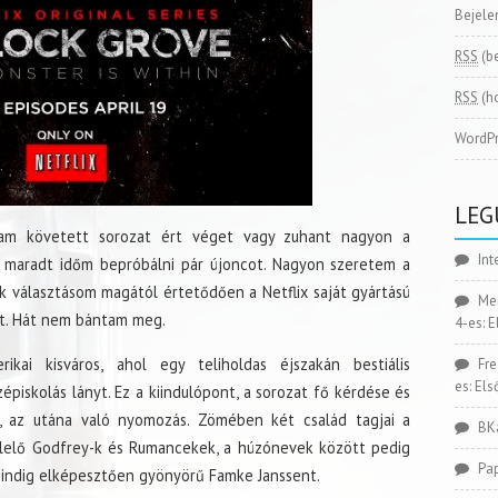
Bejele
RSS
(b
RSS
(h
WordPr
LEG
alam követett sorozat ért véget vagy zuhant nagyon a
Int
maradt időm bepróbálni pár újoncot. Nagyon szeretem a
ik választásom magától értetődően a Netflix saját gyártású
Me
ett. Hát nem bántam meg.
4-es: 
kai kisváros, ahol egy teliholdas éjszakán bestiális
Fr
es: El
piskolás lányt. Ez a kiindulópont, a sorozat fő kérdése és
e, az utána való nyomozás. Zömében két család tagjai a
BK
vlelő Godfrey-k és Rumancekek, a húzónevek között pedig
Pa
mindig elképesztően gyönyörű Famke Janssent.