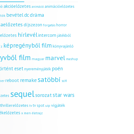
akcióelőzetes
ió
animációelőzetes
animáció
dráma
bevétel
dc
tók
aelőzetes
díjszezon
horror
forgatás
hírlevél
intercom
relőzetes
játékból
képregényből film
könyvajánló
íz
yvből film
marvel
magyar
mashup
örtént eset
poén
nyereményjáték
satöbbi
remake
reboot
ber
scifi
sequel
star wars
sorozat
őzetes
thrillerelőzetes
vígjáték
tv spot
uip
tv
tékelőzetes
x men
életrajz