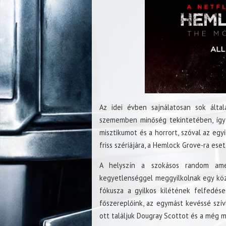
Az idei évben sajnálatosan sok ált
szememben minőség tekintetében, így 
misztikumot és a horrort, szóval az egy
friss szériájára, a Hemlock Grove-ra es
A helyszín a szokásos random ameri
kegyetlenséggel meggyilkolnak egy közé
fókusza a gyilkos kilétének felfedés
főszereplőink, az egymást kevéssé szí
ott találjuk Dougray Scottot és a még 