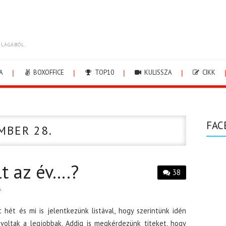
ILÁGÁBÓL.
A
BOXOFFICE
TOP10
KULISSZA
CIKK
FAC
MBER 28.
t az év….?
38
A
hét és mi is jelentkezünk listával, hogy szerintünk idén
 voltak a legjobbak. Addig is megkérdezünk titeket, hogy