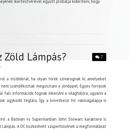
 nejének ikertestvérével együtt próbálja kideríteni, hogy
z Zöld Lámpás?
7
A
ül a stúdióknál, ha olyan hírek szivárognak ki, amelyeket
g nem szándékoztak megosztani a jónéppel. Egyes források
 fals információk fognak kikerülni a világhálóra, ugyanis a
luk ügyködő téglára. Így a következő hír valóságalapja is
rint a Batman vs Supermanban John Stewart karaktere is
ld Lámpás. A DC közkedvelt szuperhősének a megformálását