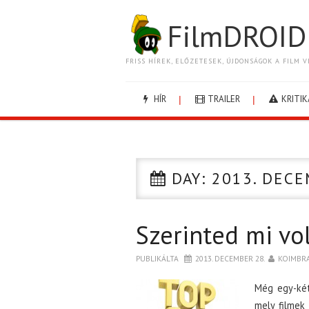
FilmDROID
FRISS HÍREK, ELŐZETESEK, ÚJDONSÁGOK A FILM V
HÍR
TRAILER
KRITIK
DAY:
2013. DECE
Szerinted mi vol
PUBLIKÁLTA
2013. DECEMBER 28.
KOIMBR
Még egy-két 
mely filmek