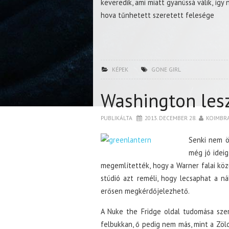
keveredik, ami miatt gyanússá válik, így
hova tűnhetett szeretett felesége
KÉPEK
GONE GIRL
Washington les
PUBLIKÁLTA
2013. DECEMBER 28.
KOIMBR
Senki nem ör
még jó idei
megemlítették, hogy a Warner falai közül
stúdió azt reméli, hogy lecsaphat a ná
erősen megkérdőjelezhető.
A Nuke the Fridge oldal tudomása sze
felbukkan, ő pedig nem más, mint a Zö