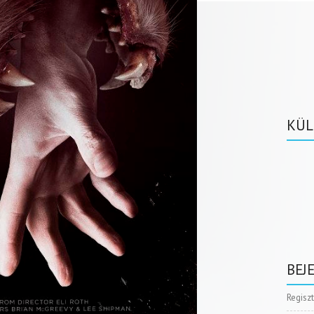
KÜL
BEJ
Regisz