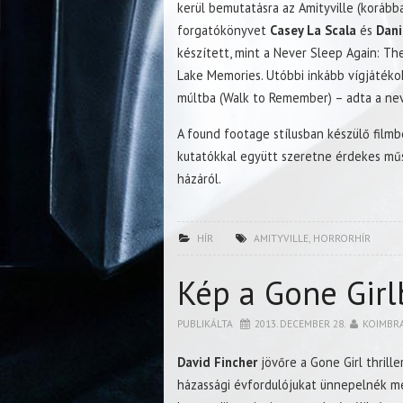
kerül bemutatásra az Amityville (korább
forgatókönyvet
Casey La Scala
és
Dani
készített, mint a Never Sleep Again: Th
Lake Memories. Utóbbi inkább vígjátékok
múltba (Walk to Remember) – adta a ne
A found footage stílusban készülő filmb
kutatókkal együtt szeretne érdekes műso
házáról.
HÍR
AMITYVILLE
,
HORRORHÍR
Kép a Gone Girl
PUBLIKÁLTA
2013. DECEMBER 28.
KOIMBR
David Fincher
jövőre a Gone Girl thrille
házassági évfordulójukat ünnepelnék m