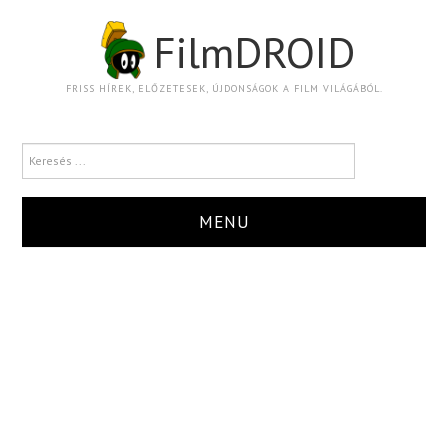
FilmDROID
FRISS HÍREK, ELŐZETESEK, ÚJDONSÁGOK A FILM VILÁGÁBÓL.
MENU
HÍR
TRAILER
KRITIKA
BOXOFFICE