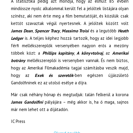
A statisztika pedig azt mondja, hogy az elmúlt 85 évben
mindössze nyolc alkalommal került fel a jelöltek listájára olyan
színész, aki nem érte meg a film bemutatóját, és közülük csak
kettőt szavaztak végül nyertesnek. A jelöltek között volt
James Dean
,
Spencer Tracy
,
Massimo Troisi
és a legutóbb
Heath
Ledger
is. A teljes képhez hozzá tartozik, hogy az idei legjobb
férfi mellékszereplők versenyében nagyon erős a mezőny
többek közt: a
Phillips kapitány
,
A könyvtolvaj
, az
Amerikai
botrány
mellékszereplői is versenyben vannak. És nem biztos,
hogy az Amerikai Filmakadémia tagjai számításba veszik majd,
hogy az
Exek és szeretők
-ben egészen újjászülető
Gandolfininek ez az utolsó esélye a díjra.
Már csak néhány hónap és megtudjuk: talán felkerül a korona
James Gandolfini
pályájára – még akkor is, ha ő maga, sajnos
már nem lehet ott a díjátadón.
IC Press