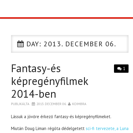
TOP10
KULISSZA
DAY:
2013. DECEMBER 06.
CIKK
Fantasy-és
PÓLÓ RENDELÉS
1
képregényfilmek
2014-ben
PUBLIKÁLTA
2013. DECEMBER 06.
KOIMBRA
Lássuk a jövőre érkező fantasy-és képregényfilmeket.
Miután Doug Liman régóta dédelgetett
sci-fi tervezete, a Luna