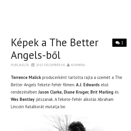
Képek a The Better
1
Angels-ből
PUBLIKÁLTA
2013. DECEMBER 06.
KOIMBRA
Terrence Malick
producerként tartotta rajta a szemét a The
Better Angels fekete-fehér filmen.
A.J. Edwards
első
rendezésében
Jason Clarke, Diane Kruger, Brit Marling
és
Wes Bentley
játszanak. A fekete-fehér alkotás Abraham
Lincoln fiatalkorát mutatja be.