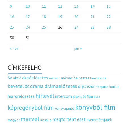
9
10
11
12
13
14
15
16
17
18
19
20
21
22
23
24
25
26
27
28
29
30
31
« nov
jan »
CÍMKEFELHŐ
akcióelőzetes
3d
akció
animációelőzetes
bemutatók
animáció
dráma
drámaelőzetes
bevétel
dc
díjszezon
horror
forgatás
hírlevél
intercom
horrorelőzetes
játékból film
kvíz
könyvből film
képregényből film
könyvajánló
marvel
megtörtént eset
nyereményjáték
magyar
mashup