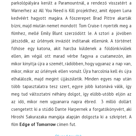
parkolópályára került a Paramountnál, a rendező visszatért a
Warnerhez az All You Need is Kill projekthez, amit éppen Luna
kedvéért hagyott magára. A főszerepet Brad Pittre akarták
bízni, majd miután nemet mondott Tom Cruise-t nyerték meg a
filmhez, mellé Emily Blunt szerződött le. A sztori a jövőben
játszódik, az űrlények inváziót indítanak ellenünk. A történet
főhőse egy katona, akit harcba küldenek a földönkívüliek
ellen, ám végül ott marad vérbe fagyva a csatamezőn, ám
mikor kinyitja újra a szemét, rádöbben, hogy ugyanaz a nap van,
mikor, mikor az űrlények ellen vonult. Újra harcolnia kell és újra
elhalálozik, majd megint újjászületik. Minden egyes nap után
több tapasztalatra tesz szert, egyre jobb katonává válik, így
meg tud változtatni néhány dolgot, így előbb-utóbb eljön az
az idő, mikor nem ugyanarra napra ébred. 3 millió dollárt
csengetett ki a stúdió Dante Harpernek a forgatókönyvért, aki
Hiroshi Sakurazaka mangája alapján dolgozta ki a szkriptet. A
film
Edge of Tomorrow
címen fut.