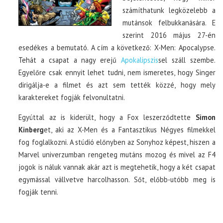
számíthatunk legközelebb a
mutánsok felbukkanására. E
szerint 2016 május 27-én
esedékes a bemutató. A cím a következő: X-Men: Apocalypse.
Tehát a csapat a nagy erejű
Apokalipszis
sel száll szembe.
Egyelőre csak ennyit lehet tudni, nem ismeretes, hogy Singer
dirigálja-e a filmet és azt sem tették közzé, hogy mely
karaktereket fogják felvonultatni.
Egyúttal az is kiderült, hogy a Fox leszerződtette
Simon
Kinberg
et, aki az X-Men és a Fantasztikus Négyes filmekkel
fog foglalkozni. A stúdió előnyben az Sonyhoz képest, hiszen a
Marvel univerzumban rengeteg mutáns mozog és mivel az F4
jogok is náluk vannak akár azt is megtehetik, hogy a két csapat
egymással vállvetve harcolhasson. Sőt, előbb-utóbb meg is
fogják tenni.