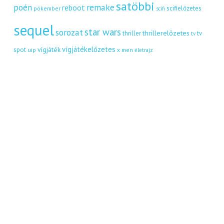
satöbbi
remake
poén
reboot
scifielőzetes
pókember
scifi
sequel
star wars
sorozat
thrillerelőzetes
thriller
tv
tv
vígjátékelőzetes
vígjáték
spot
uip
x men
életrajz