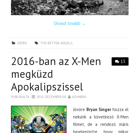
Olvasd tovább
→
KÉPEK
THE BETTER ANGELS
2016-ban az X-Men
13
megküzd
Apokalipszissel
PUBLIKÁLTA
2013. DECEMBER 06.
KOIMBRA
Jövőre
Bryan Singer
hozza el
nekünk a következő X-Men
filmet, de a rendező máris
bejelentette, hogy mikor