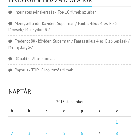
Internetes pénzkeresés
-
Top 10 filmek az űrben
Memyselfandi
-
Röviden: Superman / Fantasztikus 4-es: Első
lépések / Mennydörgők*
Frederico88
-
Röviden: Superman / Fantasztikus 4-es: Első lépések /
Mennydörgők*
BKaulitz
-
Alias sorozat
Papyrus
-
TOP 10 időutazós filmek
NAPTÁR
2013. december
h
k
s
c
p
s
v
1
2
3
4
5
6
7
8