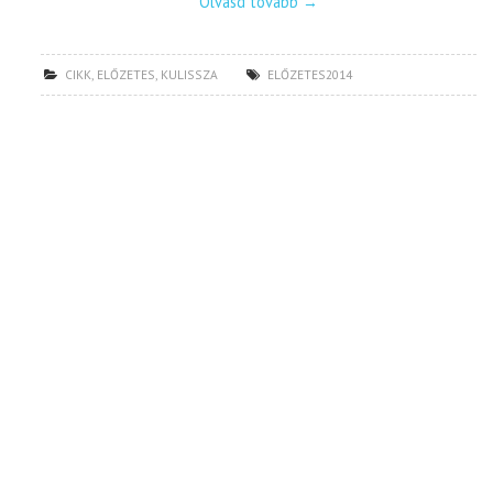
Olvasd tovább
→
CIKK
,
ELŐZETES
,
KULISSZA
ELŐZETES2014