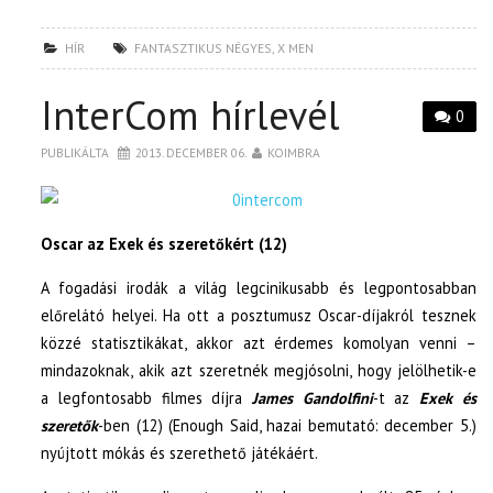
HÍR
FANTASZTIKUS NÉGYES
,
X MEN
InterCom hírlevél
0
PUBLIKÁLTA
2013. DECEMBER 06.
KOIMBRA
Oscar az Exek és szeretőkért (12)
A fogadási irodák a világ legcinikusabb és legpontosabban
előrelátó helyei. Ha ott a posztumusz Oscar-díjakról tesznek
közzé statisztikákat, akkor azt érdemes komolyan venni –
mindazoknak, akik azt szeretnék megjósolni, hogy jelölhetik-e
a legfontosabb filmes díjra
James Gandolfini
-t az
Exek és
szeretők
-ben (12) (Enough Said, hazai bemutató: december 5.)
nyújtott mókás és szerethető játékáért.