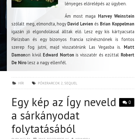
lényeges előrelépés az ügyben.
Ám most maga
Harvey Weinstein
szólalt meg, elmondta, hogy
David Levien
és
Brian Koppelman
igazán jó elgondolással álltak elő. Lesz egy kis kártyacsata
Párizsban és egy bizonyos francia színésznőnek is fontos
szerep fog jutni, majd visszatérünk Las Vegasba is.
Matt
Damon
on kívül
Edward Norton
is visszatér és ezúttal
Robert
De Niro
lesz a nagy ellenfél.
HÍR
PÓKERARCOK 2
,
SEQUEL
Egy kép az Így neveld
0
a sárkányodat
folytatásából