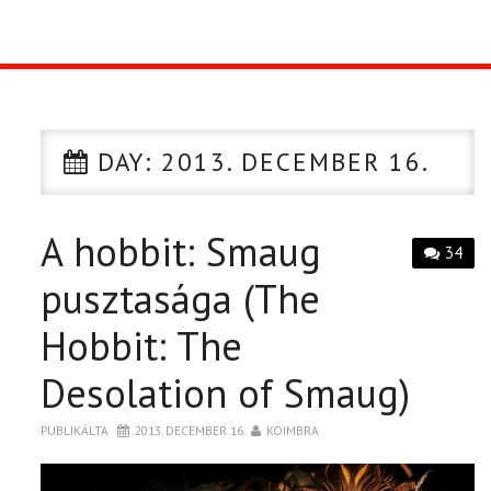
TOP10
KULISSZA
DAY:
2013. DECEMBER 16.
CIKK
A hobbit: Smaug
PÓLÓ RENDELÉS
34
pusztasága (The
Hobbit: The
Desolation of Smaug)
PUBLIKÁLTA
2013. DECEMBER 16.
KOIMBRA