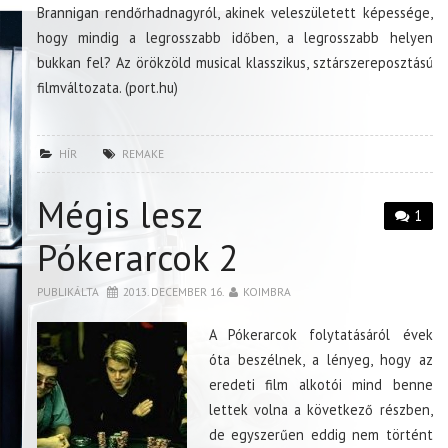
Brannigan rendőrhadnagyról, akinek veleszületett képessége,
hogy mindig a legrosszabb időben, a legrosszabb helyen
bukkan fel? Az örökzöld musical klasszikus, sztárszereposztású
filmváltozata. (port.hu)
HÍR
REMAKE
Mégis lesz
1
Pókerarcok 2
PUBLIKÁLTA
2013. DECEMBER 16.
KOIMBRA
A Pókerarcok folytatásáról évek
óta beszélnek, a lényeg, hogy az
eredeti film alkotói mind benne
lettek volna a következő részben,
de egyszerűen eddig nem történt