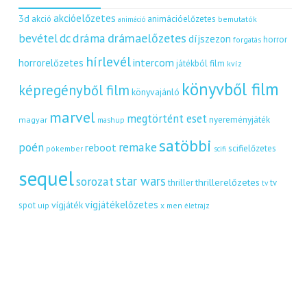
akcióelőzetes
3d
akció
animációelőzetes
bemutatók
animáció
dráma
drámaelőzetes
bevétel
dc
díjszezon
horror
forgatás
hírlevél
intercom
horrorelőzetes
játékból film
kvíz
könyvből film
képregényből film
könyvajánló
marvel
megtörtént eset
nyereményjáték
magyar
mashup
satöbbi
remake
poén
reboot
scifielőzetes
pókember
scifi
sequel
star wars
sorozat
thrillerelőzetes
thriller
tv
tv
vígjátékelőzetes
vígjáték
spot
uip
x men
életrajz