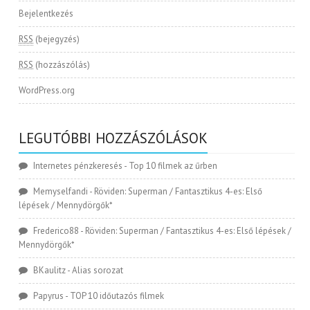
Bejelentkezés
RSS
(bejegyzés)
RSS
(hozzászólás)
WordPress.org
LEGUTÓBBI HOZZÁSZÓLÁSOK
Internetes pénzkeresés
-
Top 10 filmek az űrben
Memyselfandi
-
Röviden: Superman / Fantasztikus 4-es: Első
lépések / Mennydörgők*
Frederico88
-
Röviden: Superman / Fantasztikus 4-es: Első lépések /
Mennydörgők*
BKaulitz
-
Alias sorozat
Papyrus
-
TOP 10 időutazós filmek