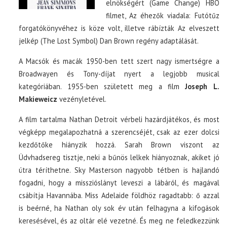
elnökségért (Game Change) HBO
filmet, Az éhezők viadala: Futótűz
forgatókönyvéhez is köze volt, illetve rábízták Az elveszett
jelkép (The Lost Symbol) Dan Brown regény adaptálását.
A Macsók és macák 1950-ben tett szert nagy ismertségre a
Broadwayen és Tony-díjat nyert a legjobb musical
kategóriában. 1955-ben született meg a film
Joseph L.
Makieweicz
vezényletével.
A film tartalma Nathan Detroit vérbeli hazárdjátékos, és most
végképp megalapozhatná a szerencséjét, csak az ezer dolcsi
kezdőtőke hiányzik hozzá. Sarah Brown viszont az
Üdvhadsereg tisztje, neki a bűnös lelkek hiányoznak, akiket jó
útra téríthetne. Sky Masterson nagyobb tétben is hajlandó
fogadni, hogy a misszióslányt leveszi a lábáról, és magával
csábítja Havannába. Miss Adelaide földhöz ragadtabb: ő azzal
is beérné, ha Nathan oly sok év után felhagyna a kifogások
keresésével, és az oltár elé vezetné. És meg ne feledkezzünk