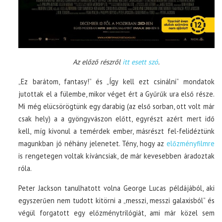
Az előző részről
itt esett szó
.
„Ez barátom, fantasy!” és „Így kell ezt csinálni” mondatok
jutottak el a fülembe, mikor véget ért a Gyűrűk ura első része.
Mi még elücsörögtünk egy darabig (az első sorban, ott volt már
csak hely) a a gyöngyvászon előtt, egyrészt azért mert idő
kell, míg kivonul a temérdek ember, másrészt fel-felidéztünk
magunkban jó néhány jelenetet. Tény, hogy az
előzményfilmre
is rengetegen voltak kíváncsiak, de már kevesebben áradoztak
róla.
Peter Jackson tanulhatott volna George Lucas példájából, aki
egyszerűen nem tudott kitörni a „messzi, messzi galaxisból” és
végül forgatott egy előzménytrilógiát, ami már közel sem