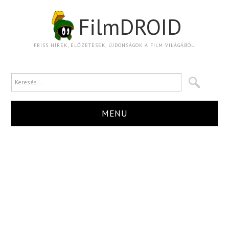
FilmDROID
FRISS HÍREK, ELŐZETESEK, ÚJDONSÁGOK A FILM VILÁGÁBÓL.
MENU
HÍR
TRAILER
KRITIKA
BOXOFFICE