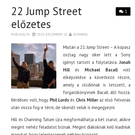
22 Jump Street
1
előzetes
PUBLIKÁLTA
2013. DECEMBER 16.
KOIMBRA
Miután a 21 Jump Street – A kopasz
osztag nagy siker lett a Sony
igényt tartott a folytatásra.
Jonah
Hill
és
Michael Bacall
volt
elképzelése a következő részre,
amely a stúdiónak is tetszett, a
forgatókönyvnek Bacall állt hozzá.
Kérdéses volt, hogy
Phil Lords
és
Chris Miller
az első felvonás
után vissza fog-e térni, de sikerült velük is megegyezni.
Hill és Channing Tatum újra megformálhatja a két zsarut, akikre
megint nehéz feladatot bíznak. Megint diákoknak kell kiadniuk
magukat, hogy leleplezzenek néhány bűnözőt.