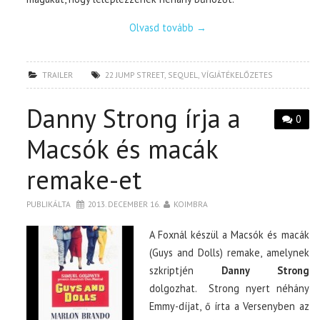
Olvasd tovább
→
TRAILER
22 JUMP STREET
,
SEQUEL
,
VÍGJÁTÉKELŐZETES
Danny Strong írja a
0
Macsók és macák
remake-et
PUBLIKÁLTA
2013. DECEMBER 16.
KOIMBRA
A Foxnál készül a Macsók és macák
(Guys and Dolls) remake, amelynek
szkriptjén
Danny Strong
dolgozhat. Strong nyert néhány
Emmy-díjat, ő írta a Versenyben az