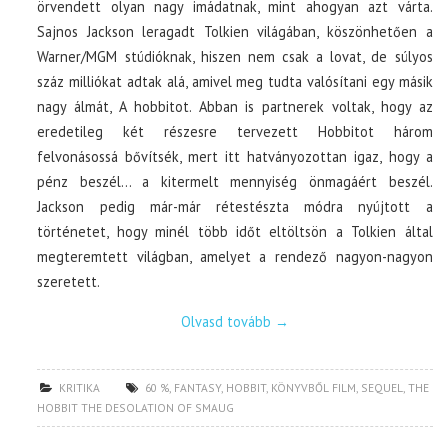
örvendett olyan nagy imádatnak, mint ahogyan azt várta.
Sajnos Jackson leragadt Tolkien világában, köszönhetően a
Warner/MGM stúdióknak, hiszen nem csak a lovat, de súlyos
száz milliókat adtak alá, amivel meg tudta valósítani egy másik
nagy álmát, A hobbitot. Abban is partnerek voltak, hogy az
eredetileg két részesre tervezett Hobbitot három
felvonásossá bővítsék, mert itt hatványozottan igaz, hogy a
pénz beszél… a kitermelt mennyiség önmagáért beszél.
Jackson pedig már-már rétestészta módra nyújtott a
történetet, hogy minél több időt eltöltsön a Tolkien által
megteremtett világban, amelyet a rendező nagyon-nagyon
szeretett.
Olvasd tovább
→
KRITIKA
60 %
,
FANTASY
,
HOBBIT
,
KÖNYVBŐL FILM
,
SEQUEL
,
THE
HOBBIT THE DESOLATION OF SMAUG