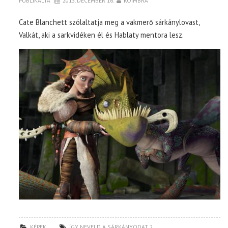
PUBLIKÁLTA
2013. DECEMBER 16.
KOIMBRA
Cate Blanchett szólaltatja meg a vakmerő sárkánylovast,
Valkát, aki a sarkvidéken él és Hablaty mentora lesz.
KÉPEK
ÍGY NEVELD A SÁRKÁNYODAT 2