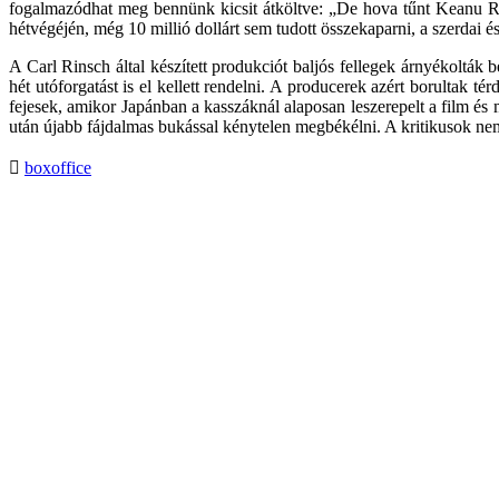
fogalmazódhat meg bennünk kicsit átköltve: „De hova tűnt Keanu Re
hétvégéjén, még 10 millió dollárt sem tudott összekaparni, a szerdai é
A Carl Rinsch által készített produkciót baljós fellegek árnyékoltá
hét utóforgatást is el kellett rendelni. A producerek azért borultak
fejesek, amikor Japánban a kasszáknál alaposan leszerepelt a film é
után újabb fájdalmas bukással kénytelen megbékélni. A kritikusok nem
boxoffice