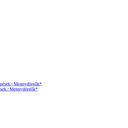
lépések / Mennydörgők*
pések / Mennydörgők*