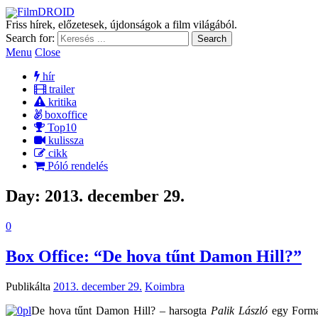
FilmDROID
Friss hírek, előzetesek, újdonságok a film világából.
Search for:
Menu
Close
hír
trailer
kritika
boxoffice
Top10
kulissza
cikk
Póló rendelés
Day:
2013. december 29.
0
Box Office: “De hova tűnt Damon Hill?”
Publikálta
2013. december 29.
Koimbra
De hova tűnt Damon Hill? – harsogta
Palik László
egy Forma 