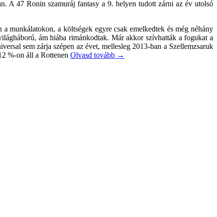
 A 47 Ronin szamuráj fantasy a 9. helyen tudott zárni az év utolsó
atán a munkálatokon, a költségek egyre csak emelkedtek és még néhány
Z világháború, ám hiába rimánkodtak. Már akkor szívhatták a fogukat a
iversal sem zárja szépen az évet, mellesleg 2013-ban a Szellemzsaruk
 12 %-on áll a Rottenen
Olvasd tovább
→