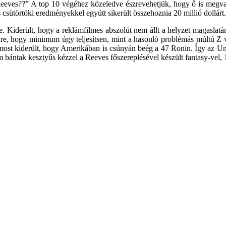
eves??” A top 10 végéhez közeledve észrevehetjük, hogy ő is megvan.
s csütörtöki eredményekkel együtt sikerült összehoznia 20 millió dollárt.
k be. Kiderült, hogy a reklámfilmes abszolút nem állt a helyzet magasl
 térdre, hogy minimum úgy teljesítsen, mint a hasonló problémás múltú 
s most kiderült, hogy Amerikában is csúnyán beég a 47 Ronin. Így az Un
 bántak kesztyűs kézzel a Reeves főszereplésével készült fantasy-vel,