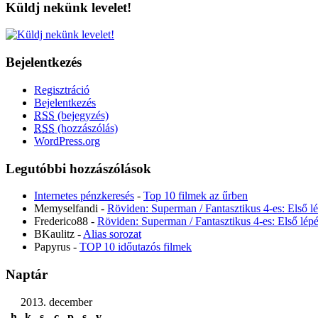
Küldj nekünk levelet!
Bejelentkezés
Regisztráció
Bejelentkezés
RSS
(bejegyzés)
RSS
(hozzászólás)
WordPress.org
Legutóbbi hozzászólások
Internetes pénzkeresés
-
Top 10 filmek az űrben
Memyselfandi
-
Röviden: Superman / Fantasztikus 4-es: Első 
Frederico88
-
Röviden: Superman / Fantasztikus 4-es: Első lé
BKaulitz
-
Alias sorozat
Papyrus
-
TOP 10 időutazós filmek
Naptár
2013. december
h
k
s
c
p
s
v