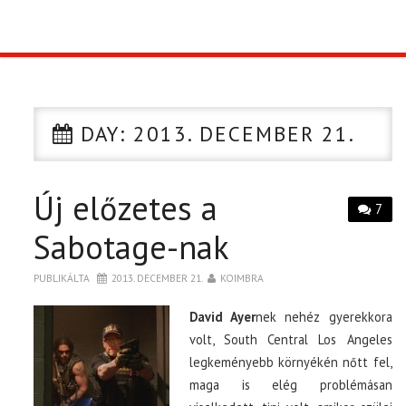
TOP10
KULISSZA
DAY:
2013. DECEMBER 21.
CIKK
Új előzetes a
PÓLÓ RENDELÉS
7
Sabotage-nak
PUBLIKÁLTA
2013. DECEMBER 21.
KOIMBRA
David Ayer
nek nehéz gyerekkora
volt, South Central Los Angeles
legkeményebb környékén nőtt fel,
maga is elég problémásan