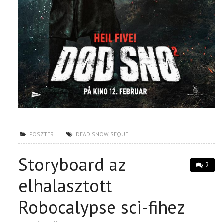
POSZTER
DEAD SNOW
,
SEQUEL
Storyboard az
2
elhalasztott
Robocalypse sci-fihez