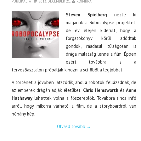
PUBLIKÁLTA
2013. DECEMBER 21.
KOIMBRA
Steven Spielberg
nézte ki
magának a Robocalypse projektet,
de év elején kiderült, hogy a
forgatókönyv körül adódtak
gondok, ráadásul túlságosan is
drága mulatság lenne a film. Éppen
ezért továbbra is a
tervezőasztalon próbálják kihozni a sci-fiből a legjobbat.
A történet a jövőben játszódik, ahol a robotok fellázadnak, de
az emberek drágán adják életüket.
Chris Hemsworth
és
Anne
Hathaway l
ehettek volna a főszereplők. Továbbra sincs infó
arról, hogy mikorra várható a film, de a storyboardról van
néhány kép.
Olvasd tovább
→