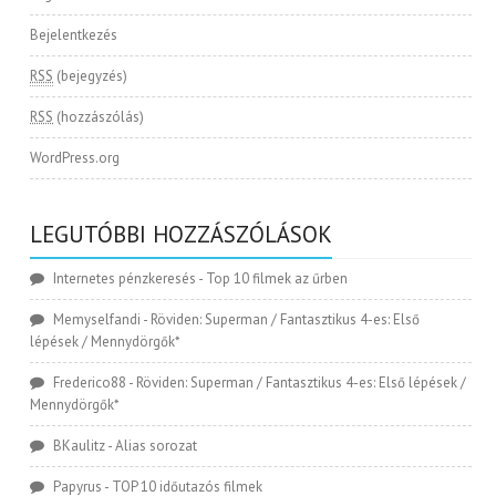
Bejelentkezés
RSS
(bejegyzés)
RSS
(hozzászólás)
WordPress.org
LEGUTÓBBI HOZZÁSZÓLÁSOK
Internetes pénzkeresés
-
Top 10 filmek az űrben
Memyselfandi
-
Röviden: Superman / Fantasztikus 4-es: Első
lépések / Mennydörgők*
Frederico88
-
Röviden: Superman / Fantasztikus 4-es: Első lépések /
Mennydörgők*
BKaulitz
-
Alias sorozat
Papyrus
-
TOP 10 időutazós filmek