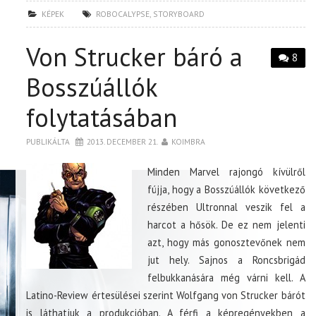
KÉPEK
ROBOCALYPSE
,
STORYBOARD
Von Strucker báró a
8
Bosszúállók
folytatásában
PUBLIKÁLTA
2013. DECEMBER 21.
KOIMBRA
Minden Marvel rajongó kívülről
fújja, hogy a Bosszúállók következő
részében Ultronnal veszik fel a
harcot a hősök. De ez nem jelenti
azt, hogy más gonosztevőnek nem
jut hely. Sajnos a Roncsbrigád
felbukkanására még várni kell. A
Latino-Review értesülései szerint Wolfgang von Strucker bárót
is láthatjuk a produkcióban. A férfi a képregényekben a