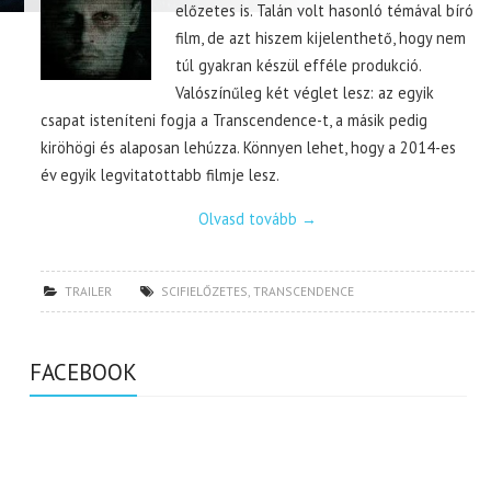
előzetes is. Talán volt hasonló témával bíró
film, de azt hiszem kijelenthető, hogy nem
túl gyakran készül efféle produkció.
Valószínűleg két véglet lesz: az egyik
csapat isteníteni fogja a Transcendence-t, a másik pedig
kiröhögi és alaposan lehúzza. Könnyen lehet, hogy a 2014-es
év egyik legvitatottabb filmje lesz.
Olvasd tovább
→
TRAILER
SCIFIELŐZETES
,
TRANSCENDENCE
FACEBOOK