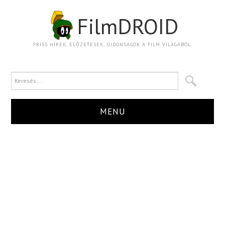
FilmDROID
FRISS HÍREK, ELŐZETESEK, ÚJDONSÁGOK A FILM VILÁGÁBÓL.
MENU
HÍR
TRAILER
KRITIKA
BOXOFFICE