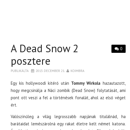
A Dead Snow 2
0
posztere
PUBLIKÁLTA
2013. DECEMBER 21.
KOIMBRA
Egy kis hollywoodi kitérő után
Tommy Wirkola
hazautazott,
hogy megcsinálja a Náci zombik (Dead Snow) folytatását, ami
pont ott veszi a fel a történések fonalát, ahol az első véget
ért.
Valószínűleg a világ legrosszabb napjának titulálnád, ha
barátaidat lemészárolná egy rakat életre kelt német katona.