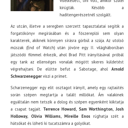
viselkedett, tini volt, amikor szülei
kirúgták. Később a
haditengerészetnél szolgált.
Az utcán, illetve a seregben szerzett tapasztalatai segítik a
forgatókönyv megírásában és a főszereplői sem olyan
karakterek, akiknek könnyen sírásra görbül a szája. Az utolsó
műszak (End of Watch) után jövőre egy II. világháborúban
játszódó filmmel érkezik, ahol Brad Pitt irányításával próbál
egy tank az ellenséges vonalak mögött sikeres küldetést
végrehajtani. De előtte befut a Sabotage, ahol
Arnold
Schwarzenegger
viszi a prímet.
Scharzenegger egy elit osztagot irányít, amely egy rajtaütés
során szépen megtartja a talált milliókat. Ám valakinek
egyáltalán nem tetszik a dolog és szépen egyenként kiiktatja
a csapat tagjait.
Terrence Howard, Sam Worthington, Josh
Holloway, Olivia Williams, Mireille Enos
rúghatja szét a
hátsókat és lőheti ki tucatszámra a golyókat.