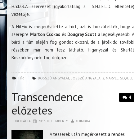
H.Y.D.R.A. szervezet (gyakorlatilag a S.H.I.E.L.D. ellentéte)
vezetője.
A HitFix is megerősítette a hírt, azt is hozzátették, hogy a
szerepre
Marton Csokas
és
Dougray Scott
a legesélyesebb. A
báró a film elején fog gondot okozni, de a játékidő további
részében már nem lesz látható. Higanyszál és Skarlát
Boszorkány neki fog dolgozni.
HÍR
BOSSZÚ ANGYALAI
,
BOSSZÚ ANGYALAI 2
,
MARVEL
,
SEQUEL
Transcendence
4
előzetes
PUBLIKÁLTA
2013. DECEMBER 21.
KOIMBRA
A teaserek után megérkezett a rendes