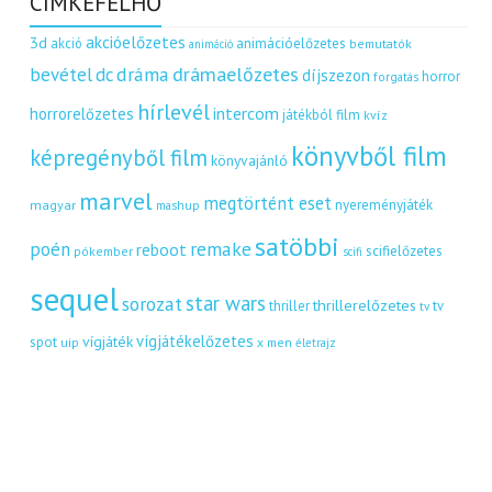
CÍMKEFELHŐ
akcióelőzetes
3d
akció
animációelőzetes
bemutatók
animáció
dráma
drámaelőzetes
bevétel
dc
díjszezon
horror
forgatás
hírlevél
intercom
horrorelőzetes
játékból film
kvíz
könyvből film
képregényből film
könyvajánló
marvel
megtörtént eset
nyereményjáték
magyar
mashup
satöbbi
remake
poén
reboot
scifielőzetes
pókember
scifi
sequel
star wars
sorozat
thrillerelőzetes
thriller
tv
tv
vígjátékelőzetes
vígjáték
spot
uip
x men
életrajz