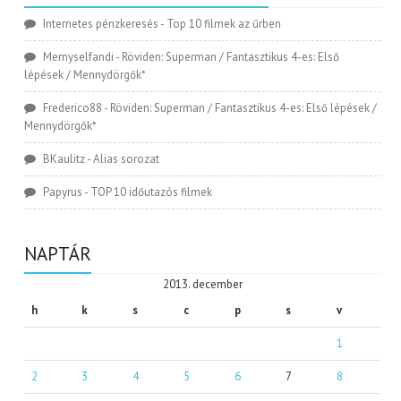
Internetes pénzkeresés
-
Top 10 filmek az űrben
Memyselfandi
-
Röviden: Superman / Fantasztikus 4-es: Első
lépések / Mennydörgők*
Frederico88
-
Röviden: Superman / Fantasztikus 4-es: Első lépések /
Mennydörgők*
BKaulitz
-
Alias sorozat
Papyrus
-
TOP 10 időutazós filmek
NAPTÁR
2013. december
h
k
s
c
p
s
v
1
2
3
4
5
6
7
8