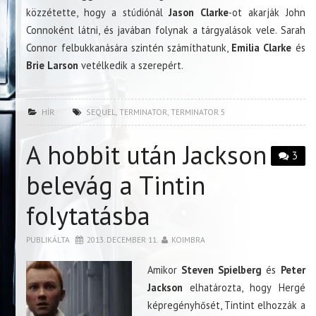
közzétette, hogy a stúdiónál
Jason Clarke
-ot akarják John
Connoként látni, és javában folynak a tárgyalások vele. Sarah
Connor felbukkanására szintén számíthatunk,
Emilia Clarke
és
Brie Larson
vetélkedik a szerepért.
HÍR
SEQUEL
,
TERMINATOR
,
TERMINATOR 5
A hobbit után Jackson
3
belevág a Tintin
folytatásba
PUBLIKÁLTA
2013. DECEMBER 11.
KOIMBRA
Amikor
Steven Spielberg
és
Peter
Jackson
elhatározta, hogy Hergé
képregényhősét, Tintint elhozzák a