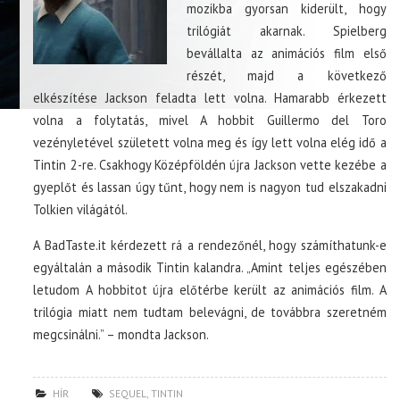
mozikba gyorsan kiderült, hogy
trilógiát akarnak. Spielberg
bevállalta az animációs film első
részét, majd a következő
elkészítése Jackson feladta lett volna. Hamarabb érkezett
volna a folytatás, mivel A hobbit Guillermo del Toro
vezényletével született volna meg és így lett volna elég idő a
Tintin 2-re. Csakhogy Középföldén újra Jackson vette kezébe a
gyeplőt és lassan úgy tűnt, hogy nem is nagyon tud elszakadni
Tolkien világától.
A BadTaste.it kérdezett rá a rendezőnél, hogy számíthatunk-e
egyáltalán a második Tintin kalandra. „Amint teljes egészében
letudom A hobbitot újra előtérbe került az animációs film. A
trilógia miatt nem tudtam belevágni, de továbbra szeretném
megcsinálni.” – mondta Jackson.
HÍR
SEQUEL
,
TINTIN