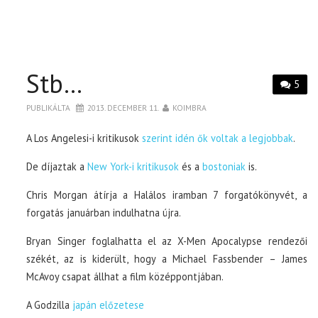
Stb…
5
PUBLIKÁLTA
2013. DECEMBER 11.
KOIMBRA
A Los Angelesi-i kritikusok
szerint idén ők voltak a legjobbak
.
De díjaztak a
New York-i kritikusok
és a
bostoniak
is.
Chris Morgan átírja a Halálos iramban 7 forgatókönyvét, a
forgatás januárban indulhatna újra.
Bryan Singer foglalhatta el az X-Men Apocalypse rendezői
székét, az is kiderült, hogy a Michael Fassbender – James
McAvoy csapat állhat a film középpontjában.
A Godzilla
japán előzetese