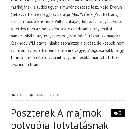
munkájának: a tudós ugyanis művének része lesz. Neje, Evelyn
(Rebecca Hall) és legjobb barátja, Max Waters (Paul Bettany)
szintén tudósok, ismerik Will munkáját, dolgoztak együtt vele.
A kérdés nem az, hogy képesek-e elindítani a folyamatot,
hanem inkább az, hogy megtegyék-e. Végül rászánják magukat.
Csakhogy Will egyre inkább szomjazza a tudást, de később nem
az információkra, hanem hatalomra vágyik. Világossá válik, hogy
tenni kellene ellene valamit, ugyanis később már lehetetlen
lesz megállítani.
HÍR
TRANSCENDENCE
Poszterek A majmok
3
bolygója folytatásnak