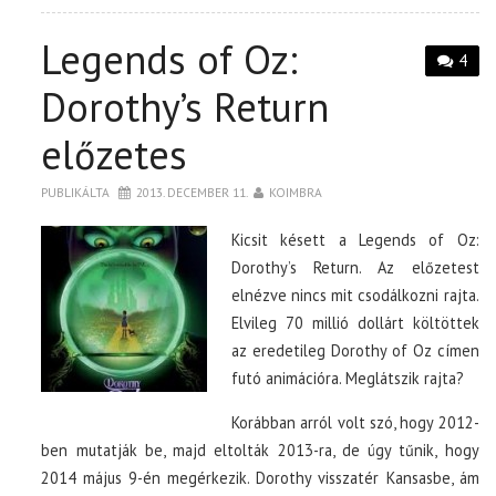
Legends of Oz:
4
Dorothy’s Return
előzetes
PUBLIKÁLTA
2013. DECEMBER 11.
KOIMBRA
Kicsit késett a Legends of Oz:
Dorothy’s Return. Az előzetest
elnézve nincs mit csodálkozni rajta.
Elvileg 70 millió dollárt költöttek
az eredetileg Dorothy of Oz címen
futó animációra. Meglátszik rajta?
Korábban arról volt szó, hogy 2012-
ben mutatják be, majd eltolták 2013-ra, de úgy tűnik, hogy
2014 május 9-én megérkezik. Dorothy visszatér Kansasbe, ám