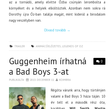
az a tornádó, amely elvitte Ózba csúnyán lerombolta a
környéket és a helyiek elköltöztek. Azonban nem sokra rá
Dorothy újra Óz-ban találja magát, mint kiderül a birodalom
nagy veszélyben van.
Olvasd tovább
→
TRAILER
ANIMÁCÓELŐZETES
,
LEGENDS OF OZ
Guggenheim írhatná
0
a Bad Boys 3-at
PUBLIKÁLTA
2013. DECEMBER 11.
KOIMBRA
Régóta várunk arra, hogy történjen
valami a Bad Boys 3 háza táján. 10
év telt el a második rész óta,
korábban
Will Smith, Martin