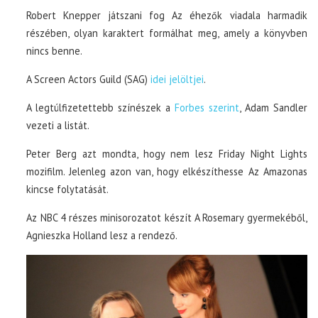
Robert Knepper játszani fog Az éhezők viadala harmadik
részében, olyan karaktert formálhat meg, amely a könyvben
nincs benne.
A Screen Actors Guild (SAG)
idei jelöltjei
.
A legtúlfizetettebb színészek a
Forbes szerint
, Adam Sandler
vezeti a listát.
Peter Berg azt mondta, hogy nem lesz Friday Night Lights
mozifilm. Jelenleg azon van, hogy elkészíthesse Az Amazonas
kincse folytatását.
Az NBC 4 részes minisorozatot készít A Rosemary gyermekéből,
Agnieszka Holland lesz a rendező.