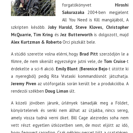
forgatókönyvet
Hiroshi
Sakurazaka
2004-ben megjelent
All You Need is Kill mangájából, A
szkripten később.
Joby Harold, Steve Kloves, Christopher
McQuarrie, Tim Kring
és
Jez Butterworth
is dolgozott, majd
Alex Kurtzman & Roberto
Orci piszkált bele.
A stúdió szerette volna elérni, hogy
Brad Pitt
szerződjön le a
filmre, de nem sikerült egyezségre jutni vele, de
Tom Cruise
-t
érdekelte a sci-fi akció.
Emily Blunt
(
Berenice Bejo
-t ütötte ki
a nyeregből) pedig Rita Vrataski kommandósnőt játszhatja.
Jeremy Piven
az utóforgatás során került be a produkcióba. A
rendezői székben
Doug Liman
ült.
A közeli jövőben járunk, űrlények támadják meg a Földet,
könyörtelenek és senki nem állhat az útjukba, nincs sereg,
amely vissza tudná verni őket. Bill Cage alezredes soha nem
vett részt egyetlen ütközetben sem, de most eljött az idő,
hogy fegyvert ragadjon. Csak néhány percet tölt a csatatéren,