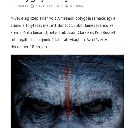
PUBLIKÁLTA
2013. DECEMBER 11.
KOIMBRA
Mivel elég szép siker volt A majmok bolygója remake, így a
stúdió a folytatás mellett döntött. Ebből James Franco és
Freida Pinto kimarad, helyettük Jason Clarke és Keri Russell
rohangálhat a majmok által uralt világban. Az előzetes
december 18-án jön.