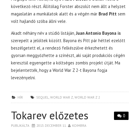
következő részt. Állítólag Forster abszolút nem állt a helyzet
magaslatán a munkálatok alatt és a végén már
Brad Pitt
sem
volt hajlandó szóba állni vele.
Akadt néhány név a stúdió listáján,
Juan Antonio Bayona is
szerepelt a jelöltek között. Bayona és Pitt pár héttel ezelőtt
beszélgetett el, a rendező felkészülve érkezhetett és
gyorsan meggyőzhette a színészt, aki saját produkciós cégén
keresztül egyengette a költséges zombis projekt útját. Ma
bejelentették, hogy a World War Z 2-t Bayona fogja
levezényelni.
HÍR
SEQUEL
,
WORLD WAR Z
,
WORLD WAR Z 2
Tokarev előzetes
0
PUBLIKÁLTA
2013. DECEMBER 11.
KOIMBRA