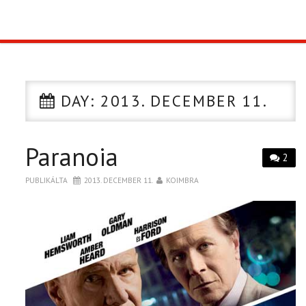
TOP10
KULISSZA
DAY:
2013. DECEMBER 11.
CIKK
Paranoia
PÓLÓ RENDELÉS
2
PUBLIKÁLTA
2013. DECEMBER 11.
KOIMBRA