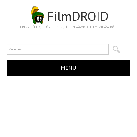
FilmDROID
FRISS HÍREK, ELŐZETESEK, ÚJDONSÁGOK A FILM VILÁGÁBÓL.
MENU
HÍR
TRAILER
KRITIKA
BOXOFFICE