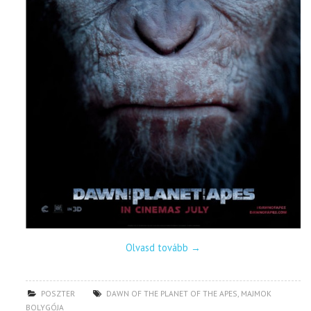
Olvasd tovább
→
POSZTER
DAWN OF THE PLANET OF THE APES
,
MAJMOK
BOLYGÓJA