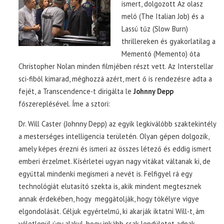
ismert, dolgozott Az olasz
meló (The Italian Job) és a
Lassú tűz (Slow Burn)
thrillereken és gyakorlatilag a
Mementó (Memento) óta
Christopher Nolan minden filmjében részt vett. Az Interstellar
sci-fiből kimarad, méghozzá azért, mert ő is rendezésre adta a
fejét, a Transcendence-t dirigálta le
Johnny Depp
főszereplésével. Íme a sztori:
Dr. Will Caster (Johnny Depp) az egyik legkiválóbb szaktekintély
a mesterséges intelligencia területén. Olyan gépen dolgozik,
amely képes érezni és ismeri az összes létező és eddig ismert
emberi érzelmet. Kísérletei ugyan nagy vitákat váltanak ki, de
egyúttal mindenki megismeri a nevét is. Felfigyel rá egy
technológiát elutasító szekta is, akik mindent megtesznek
annak érdekében, hogy meggátolják, hogy tökélyre vigye
elgondolását. Céljuk egyértelmű, ki akarják iktatni Will-t, ám
véletlenül úgy alakul, hogy inkább csak lendületet adnak