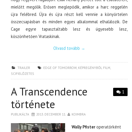
mielőtt megölik. Erősen meglepődik, amikor a harc reggelén
újra felébred. Újra és újra részt kell vennie a könyörtelen
összecsapásban és minden egyes alkalommal elhalálozik. De
Cage egyre tapasztaltabb lesz és ügyesebb lesz,
köszönhetően Vrataskinak.
Olvasd tovább
→
TRAILER
EDGE OF TOMORROW
,
KÉPREGÉNYBŐL FILM
,
SCIFIELŐZETES
A Transcendence
1
története
PUBLIKÁLTA
2013. DECEMBER 11.
KOIMBRA
Wally Pfister
operatőrként