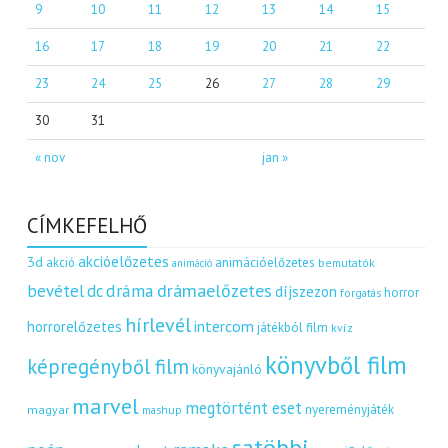
9
10
11
12
13
14
15
16
17
18
19
20
21
22
23
24
25
26
27
28
29
30
31
« nov
jan »
CÍMKEFELHŐ
akcióelőzetes
3d
akció
animációelőzetes
bemutatók
animáció
dráma
drámaelőzetes
bevétel
dc
díjszezon
horror
forgatás
hírlevél
intercom
horrorelőzetes
játékból film
kvíz
könyvből film
képregényből film
könyvajánló
marvel
megtörtént eset
nyereményjáték
magyar
mashup
satöbbi