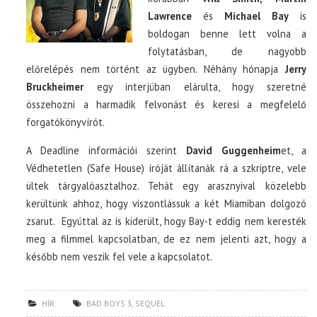
Lawrence
és
Michael Bay
is
boldogan benne lett volna a
folytatásban, de nagyobb
előrelépés nem történt az ügyben. Néhány hónapja
Jerry
Bruckheimer
egy interjúban elárulta, hogy szeretné
összehozni a harmadik felvonást és keresi a megfelelő
forgatókönyvírót.
A Deadline információi szerint
David Guggenheim
et, a
Védhetetlen (Safe House) íróját állítanák rá a szkriptre, vele
ültek tárgyalóasztalhoz. Tehát egy arasznyival közelebb
kerültünk ahhoz, hogy viszontlássuk a két Miamiban dolgozó
zsarut. Egyúttal az is kiderült, hogy Bay-t eddig nem keresték
meg a filmmel kapcsolatban, de ez nem jelenti azt, hogy a
később nem veszik fel vele a kapcsolatot.
HÍR
BAD BOYS 3
,
SEQUEL