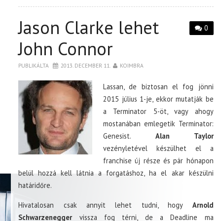
Jason Clarke lehet
0
John Connor
PUBLIKÁLTA
2013. DECEMBER 11.
KOIMBRA
Lassan, de biztosan el fog jönni
2015 július 1-je, ekkor mutatják be
a Terminator 5-öt, vagy ahogy
mostanában emlegetik Terminator:
Genesist.
Alan Taylor
vezényletével készülhet el a
franchise új része és pár hónapon
belül hozzá kell látnia a forgatáshoz, ha el akar készülni
határidőre.
Hivatalosan csak annyit lehet tudni, hogy
Arnold
Schwarzenegger
vissza fog térni, de a Deadline ma