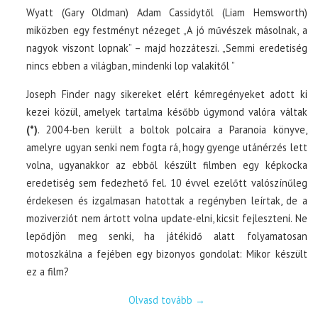
Wyatt (Gary Oldman) Adam Cassidytől (Liam Hemsworth)
miközben egy festményt nézeget „A jó művészek másolnak, a
nagyok viszont lopnak” – majd hozzáteszi. „Semmi eredetiség
nincs ebben a világban, mindenki lop valakitől ”
Joseph Finder nagy sikereket elért kémregényeket adott ki
kezei közül, amelyek tartalma később úgymond valóra váltak
(*)
. 2004-ben került a boltok polcaira a Paranoia könyve,
amelyre ugyan senki nem fogta rá, hogy gyenge utánérzés lett
volna, ugyanakkor az ebből készült filmben egy képkocka
eredetiség sem fedezhető fel. 10 évvel ezelőtt valószínűleg
érdekesen és izgalmasan hatottak a regényben leírtak, de a
moziverziót nem ártott volna update-elni, kicsit fejleszteni. Ne
lepődjön meg senki, ha játékidő alatt folyamatosan
motoszkálna a fejében egy bizonyos gondolat: Mikor készült
ez a film?
Olvasd tovább
→