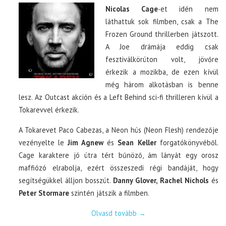
Nicolas Cage
-et idén nem
láthattuk sok filmben, csak a The
Frozen Ground thrillerben játszott.
A Joe drámája eddig csak
fesztiválkörúton volt, jövőre
érkezik a mozikba, de ezen kívül
még három alkotásban is benne
lesz. Az Outcast akción és a Left Behind sci-fi thrilleren kívül a
Tokarevvel érkezik.
A Tokarevet Paco Cabezas, a Neon hús (Neon Flesh) rendezője
vezényelte le
Jim Agnew
és
Sean Keller
forgatókönyvéből.
Cage karaktere jó útra tért bűnöző, ám lányát egy orosz
maffiózó elrabolja, ezért összeszedi régi bandáját, hogy
segítségükkel álljon bosszút.
Danny Glover, Rachel Nichols
és
Peter Stormare
szintén játszik a filmben.
Olvasd tovább
→