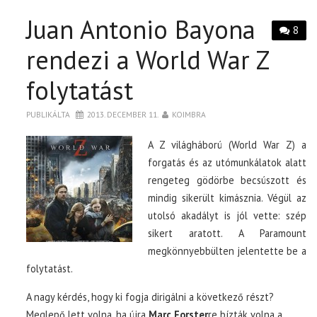
Juan Antonio Bayona
8
rendezi a World War Z
folytatást
PUBLIKÁLTA
2013. DECEMBER 11.
KOIMBRA
A Z világháború (World War Z) a
forgatás és az utómunkálatok alatt
rengeteg gödörbe becsúszott és
mindig sikerült kimásznia. Végül az
utolsó akadályt is jól vette: szép
sikert aratott. A Paramount
megkönnyebbülten jelentette be a
folytatást.
A nagy kérdés, hogy ki fogja dirigálni a következő részt?
Meglepő lett volna, ha újra
Marc Forster
re bízták volna a