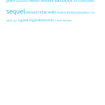
remake
poén
reboot
scifielőzetes
pókember
scifi
sequel
star wars
sorozat
thrillerelőzetes
thriller
tv
tv
vígjátékelőzetes
vígjáték
spot
uip
x men
életrajz