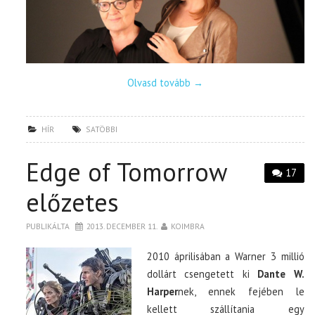
Olvasd tovább
→
HÍR
SATÖBBI
Edge of Tomorrow
17
előzetes
PUBLIKÁLTA
2013. DECEMBER 11.
KOIMBRA
2010 áprilisában a Warner 3 millió
dollárt csengetett ki
Dante W.
Harper
nek, ennek fejében le
kellett szállítania egy