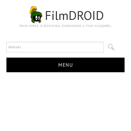
FilmDROID
FRISS HÍREK, ELŐZETESEK, ÚJDONSÁGOK A FILM VILÁGÁBÓL.
MENU
HÍR
TRAILER
KRITIKA
BOXOFFICE