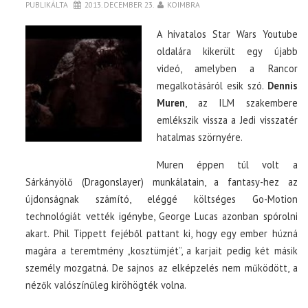
PUBLIKÁLTA
2013. DECEMBER 23.
KOIMBRA
A hivatalos Star Wars Youtube
oldalára kikerült egy újabb
videó, amelyben a Rancor
megalkotásáról esik szó.
Dennis
Muren
, az ILM szakembere
emlékszik vissza a Jedi visszatér
hatalmas szörnyére.
Muren éppen túl volt a
Sárkányölő (Dragonslayer) munkálatain, a fantasy-hez az
újdonságnak számító, eléggé költséges Go-Motion
technológiát vették igénybe, George Lucas azonban spórolni
akart. Phil Tippett fejéből pattant ki, hogy egy ember húzná
magára a teremtmény „kosztümjét”, a karjait pedig két másik
személy mozgatná. De sajnos az elképzelés nem működött, a
nézők valószínűleg kiröhögték volna.