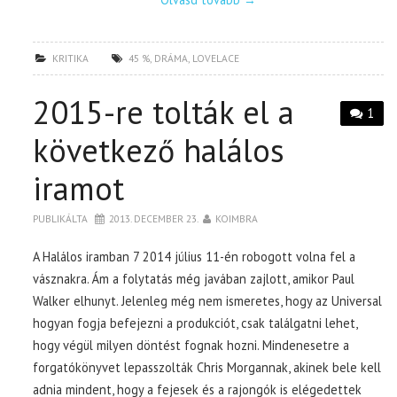
KRITIKA
45 %
,
DRÁMA
,
LOVELACE
2015-re tolták el a
1
következő halálos
iramot
PUBLIKÁLTA
2013. DECEMBER 23.
KOIMBRA
A Halálos iramban 7 2014 július 11-én robogott volna fel a
vásznakra. Ám a folytatás még javában zajlott, amikor Paul
Walker elhunyt. Jelenleg még nem ismeretes, hogy az Universal
hogyan fogja befejezni a produkciót, csak találgatni lehet,
hogy végül milyen döntést fognak hozni. Mindenesetre a
forgatókönyvet lepasszolták Chris Morgannak, akinek bele kell
adnia mindent, hogy a fejesek és a rajongók is elégedettek