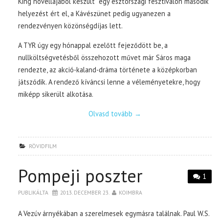
King novellájából készült egy észtországi fesztiválon második
helyezést ért el, a Kávészünet pedig ugyanezen a
rendezvényen közönségdíjas lett.
A TYR úgy egy hónappal ezelőtt fejeződött be, a
nullköltségvetésből összehozott művet már Sáros maga
rendezte, az akció-kaland-dráma története a középkorban
játszódik. A rendező kíváncsi lenne a véleményetekre, hogy
miképp sikerült alkotása.
Olvasd tovább
→
RÖVIDFILM
Pompeji poszter
1
PUBLIKÁLTA
2013. DECEMBER 23.
KOIMBRA
A Vezúv árnyékában a szerelmesek egymásra találnak. Paul W.S.