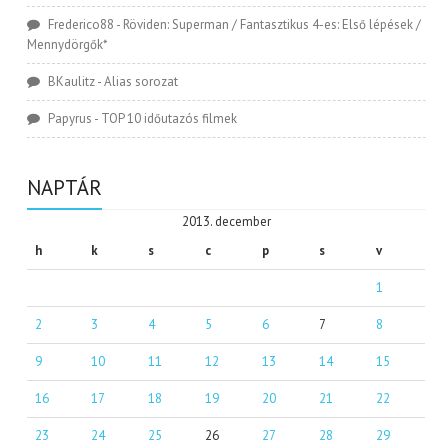
Frederico88
-
Röviden: Superman / Fantasztikus 4-es: Első lépések /
Mennydörgők*
BKaulitz
-
Alias sorozat
Papyrus
-
TOP 10 időutazós filmek
NAPTÁR
2013. december
h
k
s
c
p
s
v
1
2
3
4
5
6
7
8
9
10
11
12
13
14
15
16
17
18
19
20
21
22
23
24
25
26
27
28
29