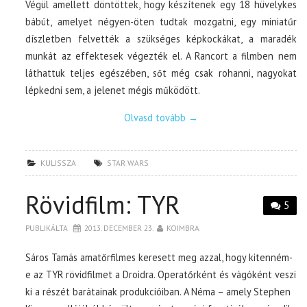
Végül amellett döntöttek, hogy készítenek egy 18 hüvelykes
bábút, amelyet négyen-öten tudtak mozgatni, egy miniatűr
díszletben felvették a szükséges képkockákat, a maradék
munkát az effektesek végezték el. A Rancort a filmben nem
láthattuk teljes egészében, sőt még csak rohanni, nagyokat
lépkedni sem, a jelenet mégis működött.
Olvasd tovább
→
KULISSZA
STAR WARS
Rövidfilm: TYR
5
PUBLIKÁLTA
2013. DECEMBER 23.
KOIMBRA
Sáros Tamás amatőrfilmes keresett meg azzal, hogy kitenném-
e az TYR rövidfilmet a Droidra. Operatőrként és vágóként veszi
ki a részét barátainak produkcióiban. A Néma – amely Stephen