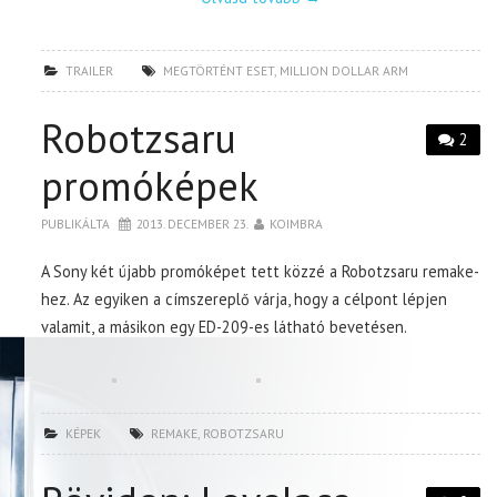
TRAILER
MEGTÖRTÉNT ESET
,
MILLION DOLLAR ARM
Robotzsaru
2
promóképek
PUBLIKÁLTA
2013. DECEMBER 23.
KOIMBRA
A Sony két újabb promóképet tett közzé a Robotzsaru remake-
hez. Az egyiken a címszereplő várja, hogy a célpont lépjen
valamit, a másikon egy ED-209-es látható bevetésen.
KÉPEK
REMAKE
,
ROBOTZSARU