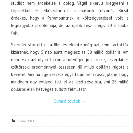
stúdiót nem érdekelte a dolog. Végül sikerült kiegyezni a
fejesekkel és elkészülhetett a második felvonás. Kicsit
érdekes, hogy a Paramountnak a költségvetéssel volt a
legnagyobb problémája, de az újabb rész mégis 50 millióba
fájt.
Szerdán startolt el a film és eleinte még azt sem tartották
kizártnak, hogy 5 nap alatt meglesz az 50 millió dollár is. Ám
nem eszik azt olyan forrón, a hétvégén jött össze, a szerdai és
csütörtöki eredménnyel összesen 40 millió dollárra rúgott a
bevétel. Ami ha úgy vesszük egyáltalán nem rossz, pláne, hogy
majdnem egy évtized telt el az első rész óta, ami 28 millió
dolláros első hétvégét tudott felmutatni.
Olvasd tovább
→
BOXOFFICE