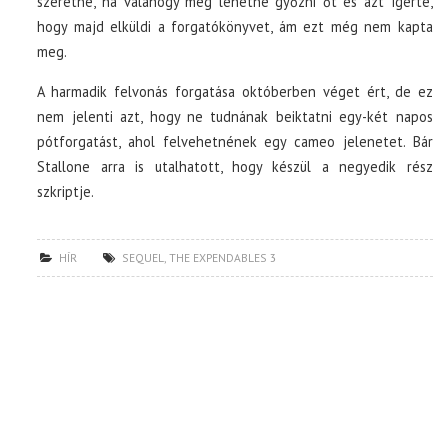
szeretné, ha valahogy meg lehetne győzni őt és azt ígérte,
hogy majd elküldi a forgatókönyvet, ám ezt még nem kapta
meg.
A harmadik felvonás forgatása októberben véget ért, de ez
nem jelenti azt, hogy ne tudnának beiktatni egy-két napos
pótforgatást, ahol felvehetnének egy cameo jelenetet. Bár
Stallone arra is utalhatott, hogy készül a negyedik rész
szkriptje.
HÍR
SEQUEL
,
THE EXPENDABLES 3