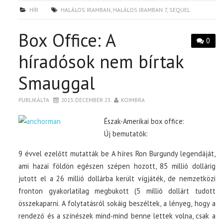
HÍR
HALÁLOS IRAMBAN
,
HALÁLOS IRAMBAN 7
,
SEQUEL
Box Office: A
0
híradósok nem bírtak
Smauggal
PUBLIKÁLTA
2013. DECEMBER 23.
KOIMBRA
Észak-Amerikai box office:
Új bemutatók:
9 évvel ezelőtt mutatták be A híres Ron Burgundy legendáját,
ami hazai földön egészen szépen hozott, 85 millió dollárig
jutott el a 26 millió dollárba került vígjáték, de nemzetközi
fronton gyakorlatilag megbukott (5 millió dollárt tudott
összekaparni. A folytatásról sokáig beszéltek, a lényeg, hogy a
rendező és a színészek mind-mind benne lettek volna, csak a