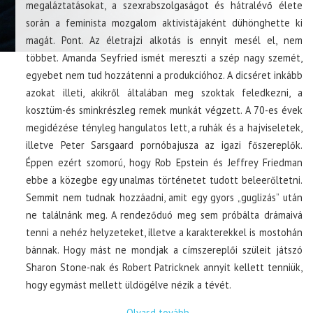
megaláztatásokat, a szexrabszolgaságot és hátralévő élete
során a feminista mozgalom aktivistájaként dühönghette ki
magát. Pont. Az életrajzi alkotás is ennyit mesél el, nem
többet. Amanda Seyfried ismét mereszti a szép nagy szemét,
egyebet nem tud hozzátenni a produkcióhoz. A dicséret inkább
azokat illeti, akikről általában meg szoktak feledkezni, a
kosztüm-és sminkrészleg remek munkát végzett. A 70-es évek
megidézése tényleg hangulatos lett, a ruhák és a hajviseletek,
illetve Peter Sarsgaard pornóbajusza az igazi főszereplők.
Éppen ezért szomorú, hogy Rob Epstein és Jeffrey Friedman
ebbe a közegbe egy unalmas történetet tudott beleerőltetni.
Semmit nem tudnak hozzáadni, amit egy gyors „guglizás” után
ne találnánk meg. A rendeződuó meg sem próbálta drámaivá
tenni a nehéz helyzeteket, illetve a karakterekkel is mostohán
bánnak. Hogy mást ne mondjak a címszereplői szüleit játszó
Sharon Stone-nak és Robert Patricknek annyit kellett tenniük,
hogy egymást mellett üldögélve nézik a tévét.
Olvasd tovább
→