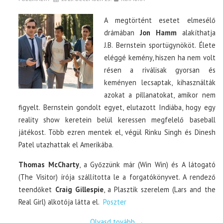
A megtörtént esetet elmesélő
drámában
Jon Hamm
alakíthatja
J.B. Bernstein sportügynököt. Élete
eléggé kemény, hiszen ha nem volt
résen a riválisak gyorsan és
keményen lecsaptak, kihasználták
azokat a pillanatokat, amikor nem
figyelt. Bernstein gondolt egyet, elutazott Indiába, hogy egy
reality show keretein belül keressen megfelelő baseball
játékost. Több ezren mentek el, végül Rinku Singh és Dinesh
Patel utazhattak el Amerikába.
Thomas McCharty
, a Győzzünk már (Win Win) és A látogató
(The Visitor) írója szállította le a forgatókönyvet. A rendező
teendőket
Craig Gillespie
, a Plasztik szerelem (Lars and the
Real Girl) alkotója látta el.
Poszter
Olvasd tovább
→