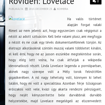
Röviden: Lovelace
0
PUBLIKÁLTA
2013. DECEMBER 23.
KOIMBRA
Ha valós történet
alapján forgat valaki
filmet az nem jelenti azt, hogy egyszerűen csak végigviszi a
nézőt az adott szituáción. Kell bele valami plusz, ami megfogja
a nézőt és ne csak egy tévés dokumentumfilmnek tűnjön. Az
életrajzi alkotásoknál szintén muszáj valami többletet kínálni,
el kell érni, hogy ne az jusson eszünkbe megtekintése során,
hogy elég lett volna, ha csak átfutjuk a wikipedia
idevonatkozó részét. Linda Lovelace legenda a pornóiparban,
akinek nagy szerepe volt a Mély torok felnőttfilm
gigasikerében. A nő nagy tehetség volt, könnyen ki lehet
találni, hogy mi volt a specialitása. Azonban férje túlságosan
erőszakos volt vele, kvázi úgy akarta rendezni pénzügyeit,
hogy nejét kényszerítette bele durvábbnál durvább
helyzetekbe, majd Lovelace megelégeli az elszenvedett