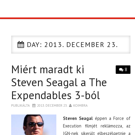
TOP10
KULISSZA
DAY:
2013. DECEMBER 23.
CIKK
Miért maradt ki
PÓLÓ RENDELÉS
8
Steven Seagal a The
Expendables 3-ból
PUBLIKÁLTA
2013. DECEMBER 23.
KOIMBRA
Steven Seagal
éppen a Force of
Execution filmjét reklámozza, az
IGN-nek sikerült elbeszélgetnie a