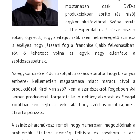
mostanában csak DVD-s
produkciókban aprító (és hízó)
egykori akciósztárral. Szóba került
a The Expendables 3 része, hiszen
sokáig úgy volt, hogy a világot szűk szemmel méregető színész
is esélyes, hogy játszani fog a franchise újabb felvonásában,
sőt ő lehetett volna az egyik nagy ellenfele a
zsoldoscsapatnak.
Az egykor úszó erődön szolgált szakács elárulta, hogy bizonyos
emberek kellemetlen magatartása miatt maradt távol a
produkciótól. Kiről van szó? Nem a színészekről. Régebben Avi
Lerner producerrel forgatott le jó néhány alkotást és Seagal
korábban sem rejtette véka alá, hogy azért is orrol rá, mert
átverte pénzzel.
A színész-harcművész reméli, hogy hamarosan megoldódnak a
problémák. Stallone nemrég felhívta és továbbra is azt