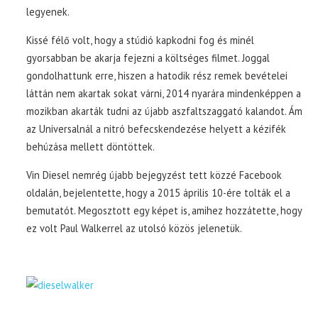
legyenek.
Kissé félő volt, hogy a stúdió kapkodni fog és minél
gyorsabban be akarja fejezni a költséges filmet. Joggal
gondolhattunk erre, hiszen a hatodik rész remek bevételei
láttán nem akartak sokat várni, 2014 nyarára mindenképpen a
mozikban akarták tudni az újabb aszfaltszaggató kalandot. Ám
az Universalnál a nitró befecskendezése helyett a kézifék
behúzása mellett döntöttek.
Vin Diesel nemrég újabb bejegyzést tett közzé Facebook
oldalán, bejelentette, hogy a 2015 április 10-ére tolták el a
bemutatót. Megosztott egy képet is, amihez hozzátette, hogy
ez volt Paul Walkerrel az utolsó közös jelenetük.