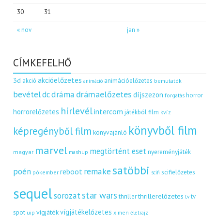
30
31
« nov
jan »
CÍMKEFELHŐ
akcióelőzetes
3d
akció
animációelőzetes
bemutatók
animáció
dráma
drámaelőzetes
bevétel
dc
díjszezon
horror
forgatás
hírlevél
intercom
horrorelőzetes
játékból film
kvíz
könyvből film
képregényből film
könyvajánló
marvel
megtörtént eset
nyereményjáték
magyar
mashup
satöbbi
remake
poén
reboot
scifielőzetes
pókember
scifi
sequel
star wars
sorozat
thrillerelőzetes
thriller
tv
tv
vígjátékelőzetes
vígjáték
spot
uip
x men
életrajz