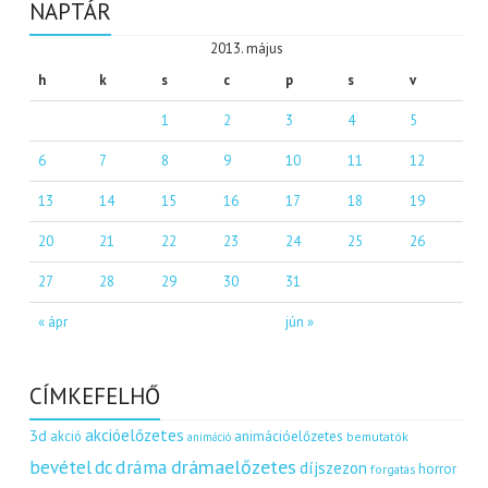
NAPTÁR
2013. május
h
k
s
c
p
s
v
1
2
3
4
5
6
7
8
9
10
11
12
13
14
15
16
17
18
19
20
21
22
23
24
25
26
27
28
29
30
31
« ápr
jún »
CÍMKEFELHŐ
akcióelőzetes
3d
akció
animációelőzetes
bemutatók
animáció
dráma
drámaelőzetes
bevétel
dc
díjszezon
horror
forgatás