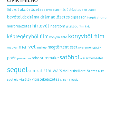
CÍMKEFELHŐ
akcióelőzetes
3d
akció
animációelőzetes
bemutatók
animáció
dráma
drámaelőzetes
bevétel
dc
díjszezon
horror
forgatás
hírlevél
intercom
horrorelőzetes
játékból film
kvíz
könyvből film
képregényből film
könyvajánló
marvel
megtörtént eset
nyereményjáték
magyar
mashup
satöbbi
remake
poén
reboot
scifielőzetes
pókember
scifi
sequel
star wars
sorozat
thrillerelőzetes
thriller
tv
tv
vígjátékelőzetes
vígjáték
spot
uip
x men
életrajz