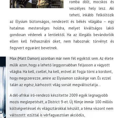
romba dőlt, mocskos és
veszélyes hely lesz. Aki
teheti, inkább felköltözik
az Elysium biztonságos, rendezett és békés világába – egy
hatalmas mesterséges holdra, melyet kiváltságos lakói
gondosan védenek a lentiektől. Ha az illegális bevándorlók
ellen kell felhasználni őket, nem haboznak: törvényt és
fegyvert egyaránt bevetnek.
Max (Matt Damon) azonban már nem fél egyiktől sem. Az élete
múlik azon, hogy a lehető leggyorsabban feljusson a vágyott
világba. Ha kell, csellel, ha kell, erővel át fogja törni a kordont,
hogy megszerezze, amire az Elysiumon szüksége van. És ezzel
talán az egész, kárhozott világ sorsát megváltoztatja…
A dél-afrikai író-rendező készítette 2009 egyik legnagyobb
mozis meglepetését, a District 9-et. Új filmje immár 100 milliós
költségvetéssel és világsztárokkal készült, a téma viszont nem
változott: ezúttal is vérfagyasztóan akciódús,