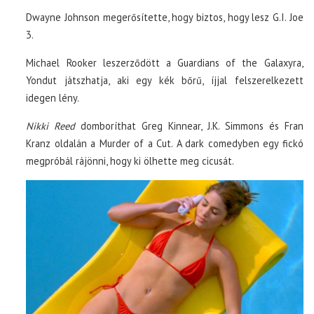
Dwayne Johnson megerősítette, hogy biztos, hogy lesz G.I. Joe
3.
Michael Rooker leszerződött a Guardians of the Galaxyra,
Yondut játszhatja, aki egy kék bőrű, íjjal felszerelkezett
idegen lény.
Nikki Reed
domboríthat Greg Kinnear, J.K. Simmons és Fran
Kranz oldalán a Murder of a Cut. A dark comedyben egy fickó
megpróbál rájönni, hogy ki ölhette meg cicusát.