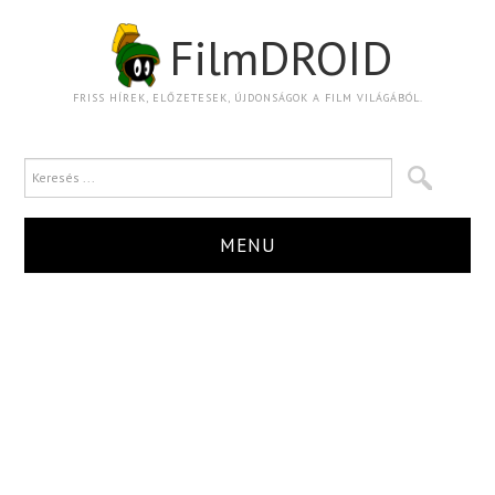
FilmDROID
FRISS HÍREK, ELŐZETESEK, ÚJDONSÁGOK A FILM VILÁGÁBÓL.
MENU
HÍR
TRAILER
KRITIKA
BOXOFFICE