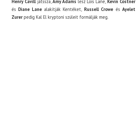
Henry Cavill
játssza,
Amy Adams
lesz Lois Lane,
Kevin Costner
és
Diane Lane
alakítják Kentéket,
Russell Crowe
és
Ayelet
Zurer
pedig Kal El kryptoni szüleit formálják meg.