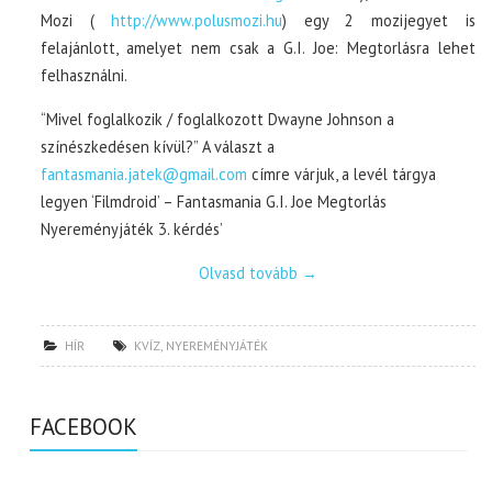
Mozi (
http://www.polusmozi.hu
) egy 2 mozijegyet is
felajánlott, amelyet nem csak a G.I. Joe: Megtorlásra lehet
felhasználni.
“Mivel foglalkozik / foglalkozott Dwayne Johnson a
színészkedésen kívül?” A választ a
fantasmania.jatek@gmail.com
címre várjuk, a levél tárgya
legyen ‘Filmdroid’ – Fantasmania G.I. Joe Megtorlás
Nyereményjáték 3. kérdés’
Olvasd tovább
→
HÍR
KVÍZ
,
NYEREMÉNYJÁTÉK
FACEBOOK