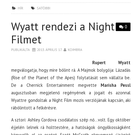
HÍR
SATÖBBI
Wyatt rendezi a Night
0
Filmet
PUBLIKÁLTA
2013. ÁPRILIS 17.
KOIMBRA
Rupert Wyatt
megválogatja, hogy mire bólint rá. A Majmok bolygója: Lázadás
(Rise of the Planet of the Apes) folytatását sem vállalta be.
De a Chernick Entertainment megvette
Marisha Pessl
augusztusban megjelenő regényének a jogait és azonnal
Wyattre gondoltak a Night Film mozis verziójának kapcsán, aki
rábólintott a felkérésre.
A sztori: Ashley Cordova csodálatos szép nő…volt. Egy október
éjjelén lelnek rá holttestére, a hatóságok öngyilkosságként
könyvelik el az esetet. Scott McGrath oknyomozó újságíró