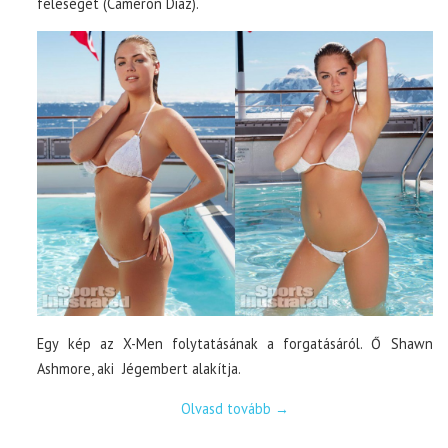
feleségét (Cameron Diaz).
Egy kép az X-Men folytatásának a forgatásáról. Ő Shawn
Ashmore, aki Jégembert alakítja.
Olvasd tovább
→