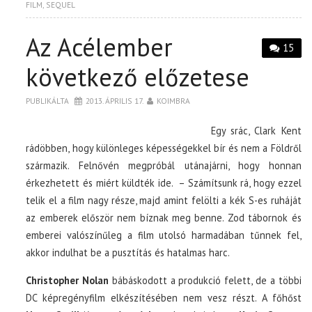
FILM
,
SEQUEL
Az Acélember
15
következő előzetese
PUBLIKÁLTA
2013. ÁPRILIS 17.
KOIMBRA
Egy srác, Clark Kent
rádöbben, hogy különleges képességekkel bír és nem a Földről
származik. Felnővén megpróbál utánajárni, hogy honnan
érkezhetett és miért küldték ide. – Számítsunk rá, hogy ezzel
telik el a film nagy része, majd amint felölti a kék S-es ruháját
az emberek először nem bíznak meg benne. Zod tábornok és
emberei valószínűleg a film utolsó harmadában tűnnek fel,
akkor indulhat be a pusztítás és hatalmas harc.
Christopher Nolan
bábáskodott a produkció felett, de a többi
DC képregényfilm elkészítésében nem vesz részt. A főhőst