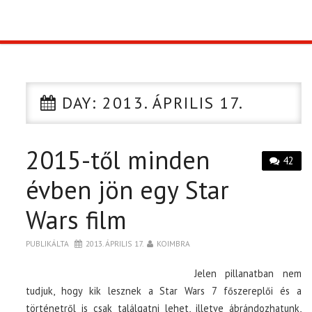
TOP10
KULISSZA
DAY:
2013. ÁPRILIS 17.
CIKK
2015-től minden
PÓLÓ RENDELÉS
42
évben jön egy Star
Wars film
PUBLIKÁLTA
2013. ÁPRILIS 17.
KOIMBRA
Jelen pillanatban nem
tudjuk, hogy kik lesznek a Star Wars 7 főszereplői és a
történetről is csak találgatni lehet, illetve ábrándozhatunk,