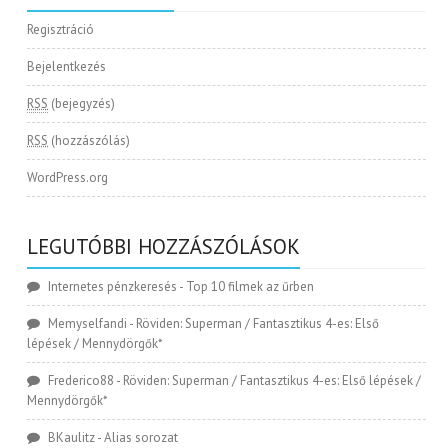
Regisztráció
Bejelentkezés
RSS
(bejegyzés)
RSS
(hozzászólás)
WordPress.org
LEGUTÓBBI HOZZÁSZÓLÁSOK
Internetes pénzkeresés
-
Top 10 filmek az űrben
Memyselfandi
-
Röviden: Superman / Fantasztikus 4-es: Első
lépések / Mennydörgők*
Frederico88
-
Röviden: Superman / Fantasztikus 4-es: Első lépések /
Mennydörgők*
BKaulitz
-
Alias sorozat