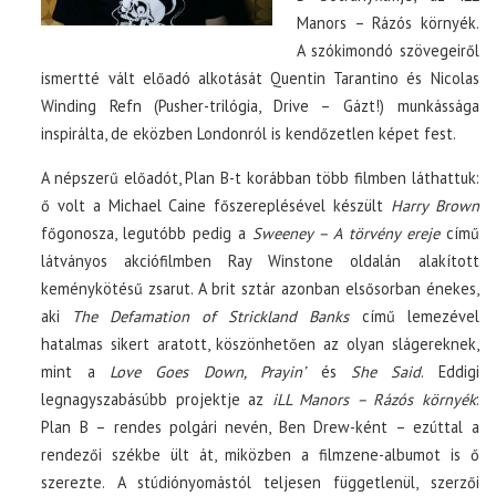
Manors – Rázós környék.
A szókimondó szövegeiről
ismertté vált előadó alkotását Quentin Tarantino és Nicolas
Winding Refn (Pusher-trilógia, Drive – Gázt!) munkássága
inspirálta, de eközben Londonról is kendőzetlen képet fest.
A népszerű előadót, Plan B-t korábban több filmben láthattuk:
ő volt a Michael Caine főszereplésével készült
Harry Brown
főgonosza, legutóbb pedig a
Sweeney – A törvény ereje
című
látványos akciófilmben Ray Winstone oldalán alakított
keménykötésű zsarut. A brit sztár azonban elsősorban énekes,
aki
The Defamation of Strickland Banks
című lemezével
hatalmas sikert aratott, köszönhetően az olyan slágereknek,
mint a
Love Goes Down, Prayin’
és
She Said
. Eddigi
legnagyszabásúbb projektje az
iLL Manors – Rázós környék
:
Plan B – rendes polgári nevén, Ben Drew-ként – ezúttal a
rendezői székbe ült át, miközben a filmzene-albumot is ő
szerezte. A stúdiónyomástól teljesen függetlenül, szerzői