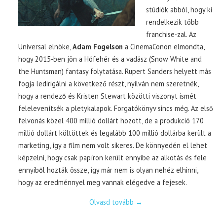
stúdiók abból, hogy ki
rendelkezik több
franchise-zal. Az
Universal elnöke,
Adam Fogelson
a CinemaConon elmondta,
hogy 2015-ben jön a Hófehér és a vadász (Snow White and
the Huntsman) fantasy folytatása. Rupert Sanders helyett más
fogja ledirigálni a következő részt, nyilván nem szeretnék,
hogy a rendező és Kristen Stewart közötti viszonyt ismét
felelevenítsék a pletykalapok. Forgatókönyv sincs még. Az első
felvonás közel 400 millió dollárt hozott, de a produkció 170
millió dollárt költöttek és legalább 100 millió dollárba került a
marketing, így a film nem volt sikeres. De könnyedén el lehet
képzelni, hogy csak papíron került ennyibe az alkotás és fele
ennyiből hozták össze, így már nem is olyan nehéz elhinni,
hogy az eredménnyel meg vannak elégedve a fejesek.
Olvasd tovább
→