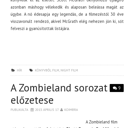
azonban máshogy vélekedik és alaposan beleássa magát az
ügybe. A nő édesapja egy legendás, de a filmezéstől 30 éve
visszavonult rendező, akivel McGrath elég nehezen jön ki, sőt
felveszi a gyanúsítottak listájára.
HÍR
KÖNYVBŐL FILM
,
NIGHT FILM
A Zombieland sorozat
9
előzetese
PUBLIKÁLTA
2013. ÁPRILIS 17.
KOIMBRA
A Zombieland film