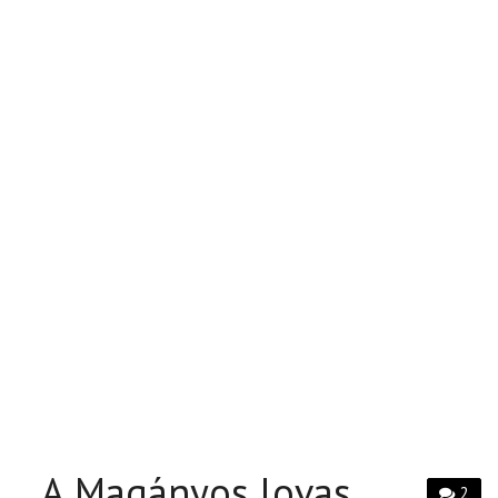
A Magányos lovas
2