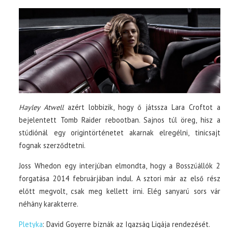
Hayley Atwell
azért lobbizik, hogy ő játssza Lara Croftot a
bejelentett Tomb Raider rebootban. Sajnos túl öreg, hisz a
stúdiónál egy origintörténetet akarnak elregélni, tinicsajt
fognak szerződtetni.
Joss Whedon egy interjúban elmondta, hogy a Bosszúállók 2
forgatása 2014 februárjában indul. A sztori már az első rész
előtt megvolt, csak meg kellett írni. Elég sanyarú sors vár
néhány karakterre.
Pletyka
: David Goyerre bíznák az Igazság Ligája rendezését.