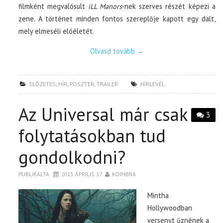
filmként megvalósult
iLL Manors
-nek szerves részét képezi a
zene. A történet minden fontos szereplője kapott egy dalt,
mely elmeséli előéletét.
Olvasd tovább
→
ELŐZETES
,
HÍR
,
POSZTER
,
TRAILER
HÍRLEVÉL
Az Universal már csak
3
folytatásokban tud
gondolkodni?
PUBLIKÁLTA
2013. ÁPRILIS 17.
KOIMBRA
Mintha
Hollywoodban
versenyt űznének a