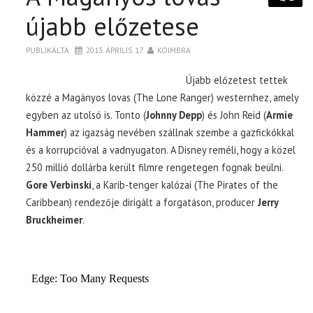
újabb előzetese
PUBLIKÁLTA
2013. ÁPRILIS 17.
KOIMBRA
Újabb előzetest tettek
közzé a Magányos lovas (The Lone Ranger) westernhez, amely
egyben az utolsó is. Tonto (
Johnny Depp
) és John Reid (
Armie
Hammer
) az igazság nevében szállnak szembe a gazfickókkal
és a korrupcióval a vadnyugaton. A Disney reméli, hogy a közel
250 millió dollárba került filmre rengetegen fognak beülni.
Gore Verbinski
, a Karib-tenger kalózai (The Pirates of the
Caribbean) rendezője dirigált a forgatáson, producer
Jerry
Bruckheimer
.