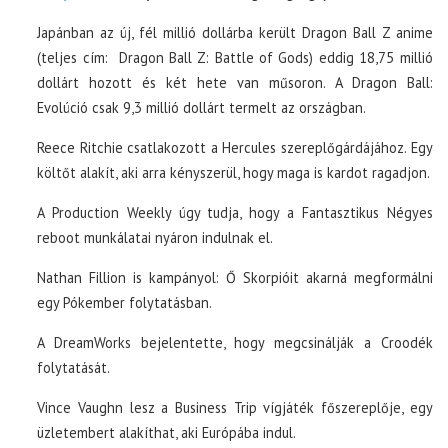
Japánban az új, fél millió dollárba került Dragon Ball Z anime
(teljes cím: Dragon Ball Z: Battle of Gods) eddig 18,75 millió
dollárt hozott és két hete van műsoron. A Dragon Ball:
Evolúció csak 9,3 millió dollárt termelt az országban.
Reece Ritchie csatlakozott a Hercules szereplőgárdájához. Egy
költőt alakít, aki arra kényszerül, hogy maga is kardot ragadjon.
A Production Weekly úgy tudja, hogy a Fantasztikus Négyes
reboot munkálatai nyáron indulnak el.
Nathan Fillion is kampányol: Ő Skorpióit akarná megformálni
egy Pókember folytatásban.
A DreamWorks bejelentette, hogy megcsinálják a Croodék
folytatását.
Vince Vaughn lesz a Business Trip vígjáték főszereplője, egy
üzletembert alakíthat, aki Európába indul.