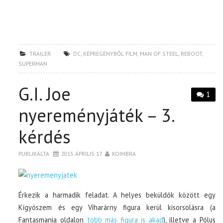
TRAILER
DC
,
KÉPREGÉNYBŐL FILM
,
MAN OF STEEL
,
REBOOT
,
SUPERMAN
G.I. Joe
1
nyereményjáték – 3.
kérdés
PUBLIKÁLTA
2013. ÁPRILIS 17.
KOIMBRA
Érkezik a harmadik feladat. A helyes beküldők között egy
Kígyószem és egy Viharárny figura kerül kisorsolásra (a
Fantasmania oldalon
több más figura is akad
), illetve a Pólus