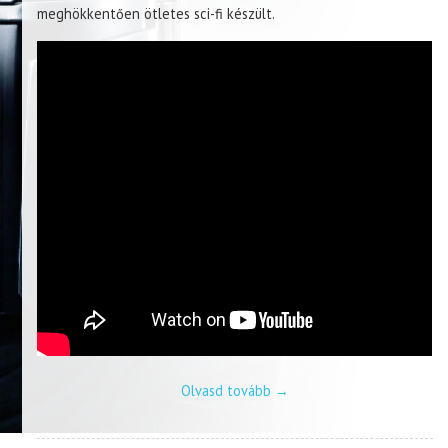
meghökkentően ötletes sci-fi készült.
Olvasd tovább
→