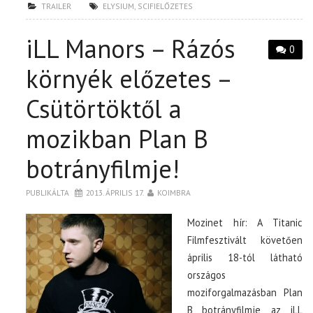
TRAILER
ELYSIUM
,
SCIFIELŐZETES
iLL Manors – Rázós
0
környék előzetes –
Csütörtöktől a
mozikban Plan B
botrányfilmje!
PUBLIKÁLTA
2013. ÁPRILIS 17.
KOIMBRA
Mozinet hír: A Titanic
Filmfesztivált követően
április 18-tól látható
országos
moziforgalmazásban Plan
B botrányfilmje, az iLL