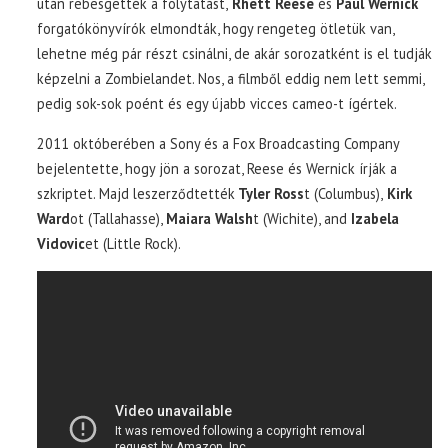
után rebesgették a folytatást,
Rhett Reese
és
Paul Wernick
forgatókönyvírók elmondták, hogy rengeteg ötletük van,
lehetne még pár részt csinálni, de akár sorozatként is el tudják
képzelni a Zombielandet. Nos, a filmből eddig nem lett semmi,
pedig sok-sok poént és egy újabb vicces cameo-t ígértek.
2011 októberében a Sony és a Fox Broadcasting Company
bejelentette, hogy jön a sorozat, Reese és Wernick írják a
szkriptet. Majd leszerződtették
Tyler Ross
t (Columbus),
Kirk
Ward
ot (Tallahasse),
Maiara Walsh
t (Wichite), and
Izabela
Vidovic
et (Little Rock).