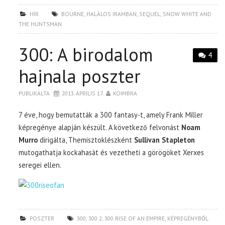
HÍR
BOURNE
,
HALÁLOS IRAMBAN
,
SEQUEL
,
SNOW WHITE AND
THE HUNTSMAN
300: A birodalom
4
hajnala poszter
PUBLIKÁLTA
2013. ÁPRILIS 17.
KOIMBRA
7 éve, hogy bemutatták a 300 fantasy-t, amely Frank Miller
képregénye alapján készült. A következő felvonást
Noam
Murro
dirigálta, Themisztoklészként
Sullivan Stapleton
mutogathatja kockahasát és vezetheti a görögöket Xerxes
seregei ellen.
POSZTER
300
,
300 2
,
300 RISE OF AN EMPIRE
,
KÉPREGÉNYBŐL