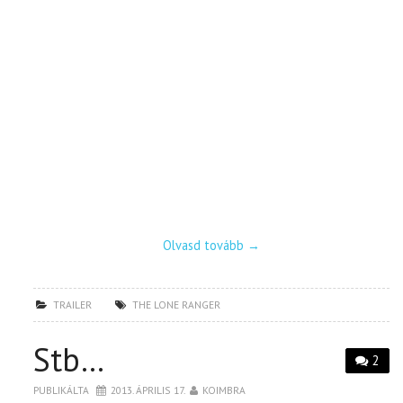
Olvasd tovább
→
TRAILER
THE LONE RANGER
Stb…
2
PUBLIKÁLTA
2013. ÁPRILIS 17.
KOIMBRA