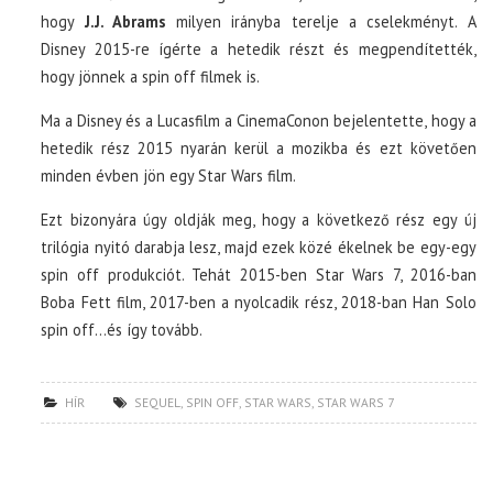
hogy
J.J. Abrams
milyen irányba terelje a cselekményt. A
Disney 2015-re ígérte a hetedik részt és megpendítették,
hogy jönnek a spin off filmek is.
Ma a Disney és a Lucasfilm a CinemaConon bejelentette, hogy a
hetedik rész 2015 nyarán kerül a mozikba és ezt követően
minden évben jön egy Star Wars film.
Ezt bizonyára úgy oldják meg, hogy a következő rész egy új
trilógia nyitó darabja lesz, majd ezek közé ékelnek be egy-egy
spin off produkciót. Tehát 2015-ben Star Wars 7, 2016-ban
Boba Fett film, 2017-ben a nyolcadik rész, 2018-ban Han Solo
spin off…és így tovább.
HÍR
SEQUEL
,
SPIN OFF
,
STAR WARS
,
STAR WARS 7