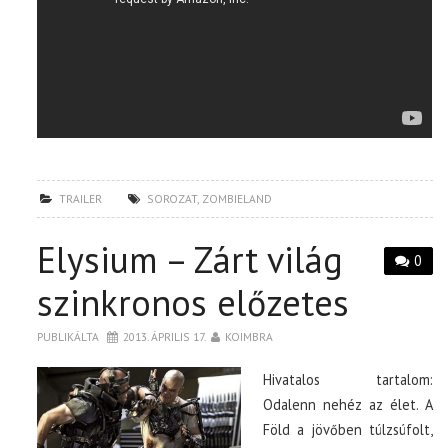
TRAILER
SOROZAT
,
ZOMBIELAND
Elysium – Zárt világ
0
szinkronos előzetes
PUBLIKÁLTA
2013. ÁPRILIS 17.
KOIMBRA
Hivatalos tartalom:
Odalenn nehéz az élet. A
Föld a jövőben túlzsúfolt,