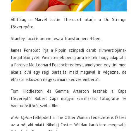
Állítólag a Marvel Justin Theroux-t akarja a Dr. Strange
főszerepére.
Stanley Tucci is benne lesz a Transformers 4-ben.
James Ponsoldt írja a Pippin színpadi darab filmverziójának
forgatókönyvét. Weinsteinék pedig arra kérték, hogy adaptálja
a Forgive Me, Leonard Peacock regényt, amelyben egy tini meg
akarja ölni egy régi barátját, majd magával is végezne, de
először elköszön négy számára kedves embertől.
Tom Hiddleston és Gemma Arterton lesznek a Capa
főszereplői. Robert Capa magyar származású fotográfus és
haditudósítóról szól a film.
Kate Upton
fellépdelt a The Other Woman fedélzetére. Ő lesz
az a nő, aki miatt Nikolaj Coster Waldau karaktere megcsalja