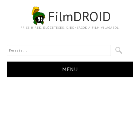
FilmDROID
FRISS HÍREK, ELŐZETESEK, ÚJDONSÁGOK A FILM VILÁGÁBÓL.
MENU
HÍR
TRAILER
KRITIKA
BOXOFFICE