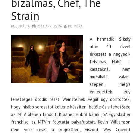
bizalmas, Chef, The
Strain
PUBLIKÁLTA
2013. ÁPRILIS 26.
KOIMBRA
A harmadik
Sikoly
után 11 évvel
érkezett a negyedik
felvonás. Habár a
kasszáknál nem
muzsikált valami
szépen, mégis
emlegették egy
lehetséges ötödik részt. Weinsteinék végül úgy döntöttek,
hogy inkább sorozatot kellene készíteni belőle és a lehetőség
az MTV ölében landolt. Kisülhet ebből bármi jó? Egy slasher
franchise az MTV-n folytatja pályafutását. Kevin Williamson
nem vesz részt a projektben, viszont Wes Cravent