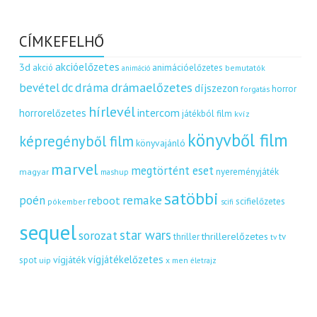
CÍMKEFELHŐ
akcióelőzetes
3d
akció
animációelőzetes
bemutatók
animáció
dráma
drámaelőzetes
bevétel
dc
díjszezon
horror
forgatás
hírlevél
intercom
horrorelőzetes
játékból film
kvíz
könyvből film
képregényből film
könyvajánló
marvel
megtörtént eset
nyereményjáték
magyar
mashup
satöbbi
remake
poén
reboot
scifielőzetes
pókember
scifi
sequel
star wars
sorozat
thrillerelőzetes
thriller
tv
tv
vígjátékelőzetes
vígjáték
spot
uip
x men
életrajz