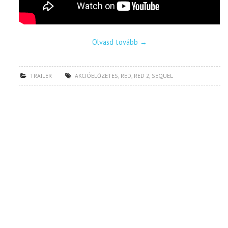
Olvasd tovább
→
TRAILER
AKCIÓELŐZETES
,
RED
,
RED 2
,
SEQUEL