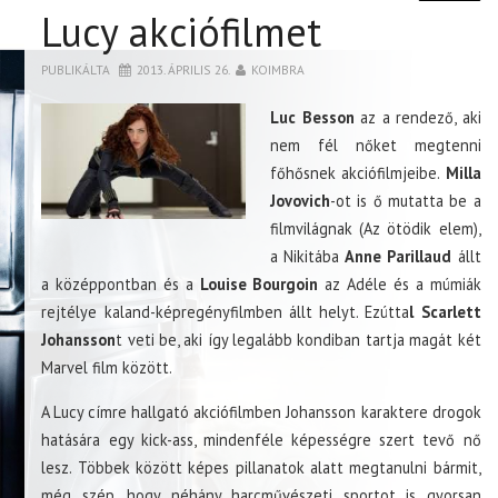
Lucy akciófilmet
PUBLIKÁLTA
2013. ÁPRILIS 26.
KOIMBRA
Luc Besson
az a rendező, aki
nem fél nőket megtenni
főhősnek akciófilmjeibe.
Milla
Jovovich
-ot is ő mutatta be a
filmvilágnak (Az ötödik elem),
a Nikitába
Anne Parillaud
állt
a középpontban és a
Louise Bourgoin
az Adéle és a múmiák
rejtélye kaland-képregényfilmben állt helyt. Ezútta
l Scarlett
Johansson
t veti be, aki így legalább kondiban tartja magát két
Marvel film között.
A Lucy címre hallgató akciófilmben Johansson karaktere drogok
hatására egy kick-ass, mindenféle képességre szert tevő nő
lesz. Többek között képes pillanatok alatt megtanulni bármit,
még szép, hogy néhány harcművészeti sportot is gyorsan