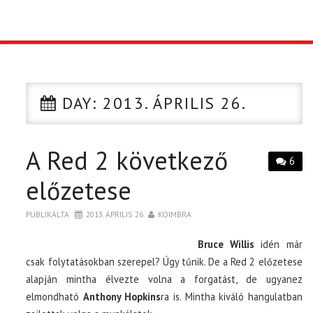
TOP10
KULISSZA
DAY:
2013. ÁPRILIS 26.
CIKK
A Red 2 következő
PÓLÓ RENDELÉS
6
előzetese
PUBLIKÁLTA
2013. ÁPRILIS 26.
KOIMBRA
Bruce Willis
idén már
csak folytatásokban szerepel? Úgy tűnik. De a Red 2 előzetese
alapján mintha élvezte volna a forgatást, de ugyanez
elmondható
Anthony Hopkins
ra is. Mintha kiváló hangulatban