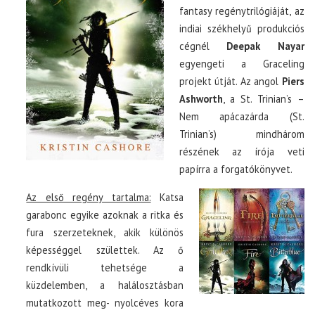
fantasy regénytrilógiáját, az
indiai székhelyű produkciós
cégnél
Deepak Nayar
egyengeti a Graceling
projekt útját. Az angol
Piers
Ashworth
, a St. Trinian’s –
Nem apácazárda (St.
Trinian’s) mindhárom
részének az írója veti
papírra a forgatókönyvet.
Az első regény tartalma:
Katsa
garabonc egyike azoknak a ritka és
fura szerzeteknek, akik különös
képességgel születtek. Az ő
rendkívüli tehetsége a
küzdelemben, a halálosztásban
mutatkozott meg- nyolcéves kora