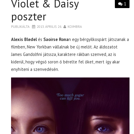
Violet & Daisy
1
poszter
PUBLIKÁLTA
2013. ÁPRILIS 26.
KOIMBRA
Alexis Bledel
és
Saoirse Rona
n egy bérgyilkospárt játszanak a
filmben, New Yorkban vállalnak be új melót. Az áldozatot
James Gandolfini játssza, karaktere rákban szenved, az is
kiderül, hogy végső soron ő bérelte fel őket, mert így akar
enyhíteni a szenvedésén.