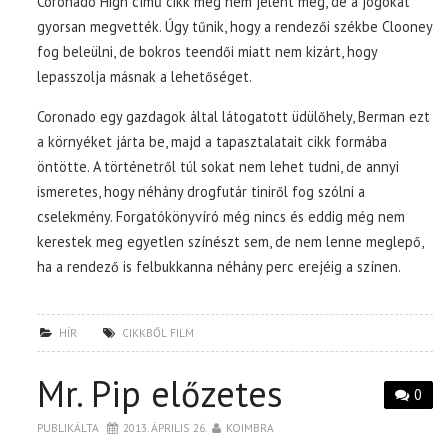
Coronado High című cikk még nem jelent meg, de a jogokat
gyorsan megvették. Úgy tűnik, hogy a rendezői székbe Clooney
fog beleülni, de bokros teendői miatt nem kizárt, hogy
lepasszolja másnak a lehetőséget.
Coronado egy gazdagok által látogatott üdülőhely, Berman ezt
a környéket járta be, majd a tapasztalatait cikk formába
öntötte. A történetről túl sokat nem lehet tudni, de annyi
ismeretes, hogy néhány drogfutár tiniről fog szólni a
cselekmény. Forgatókönyvíró még nincs és eddig még nem
kerestek meg egyetlen színészt sem, de nem lenne meglepő,
ha a rendező is felbukkanna néhány perc erejéig a színen.
HÍR
CIKKBŐL FILM
Mr. Pip előzetes
0
PUBLIKÁLTA
2013. ÁPRILIS 26.
KOIMBRA