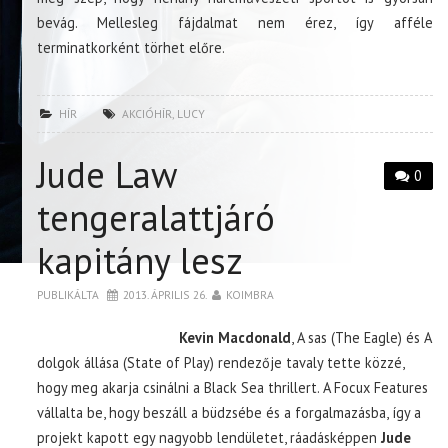
bevág. Mellesleg fájdalmat nem érez, így afféle
terminatkorként törhet előre.
HÍR
AKCIÓHÍR
,
LUCY
Jude Law
0
tengeralattjáró
kapitány lesz
PUBLIKÁLTA
2013. ÁPRILIS 26.
KOIMBRA
Kevin Macdonald
, A sas (The Eagle) és A
dolgok állása (State of Play) rendezője tavaly tette közzé,
hogy meg akarja csinálni a Black Sea thrillert. A Focux Features
vállalta be, hogy beszáll a büdzsébe és a forgalmazásba, így a
projekt kapott egy nagyobb lendületet, ráadásképpen
Jude