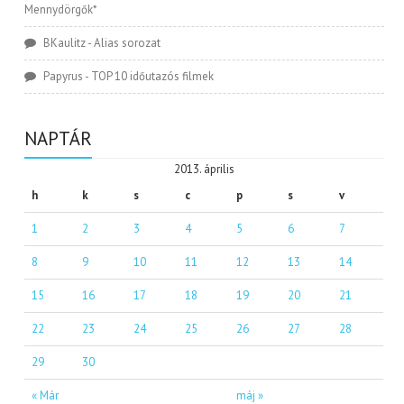
Mennydörgők*
BKaulitz
-
Alias sorozat
Papyrus
-
TOP 10 időutazós filmek
NAPTÁR
2013. április
h
k
s
c
p
s
v
1
2
3
4
5
6
7
8
9
10
11
12
13
14
15
16
17
18
19
20
21
22
23
24
25
26
27
28
29
30
« Már
máj »