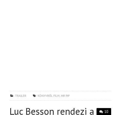
TRAILER
KÖNYVBŐL FILM
,
MR PIP
Luc Besson rendezi a
10