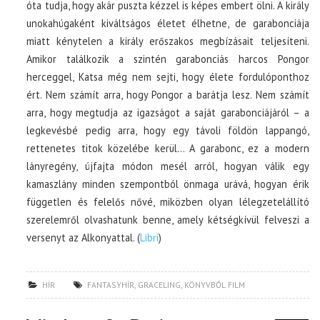
óta tudja, hogy akár puszta kézzel is képes embert ölni. A király
unokahúgaként kiváltságos életet élhetne, de garabonciája
miatt kénytelen a király erőszakos megbízásait teljesíteni.
Amikor találkozik a szintén garabonciás harcos Pongor
herceggel, Katsa még nem sejti, hogy élete fordulóponthoz
ért. Nem számít arra, hogy Pongor a barátja lesz. Nem számít
arra, hogy megtudja az igazságot a saját garabonciájáról – a
legkevésbé pedig arra, hogy egy távoli földön lappangó,
rettenetes titok közelébe kerül… A garabonc, ez a modern
lányregény, újfajta módon mesél arról, hogyan válik egy
kamaszlány minden szempontból önmaga urává, hogyan érik
független és felelős nővé, miközben olyan lélegzetelállító
szerelemről olvashatunk benne, amely kétségkívül felveszi a
versenyt az Alkonyattal. (
Libri
)
HÍR
FANTASYHÍR
,
GRACELING
,
KÖNYVBŐL FILM