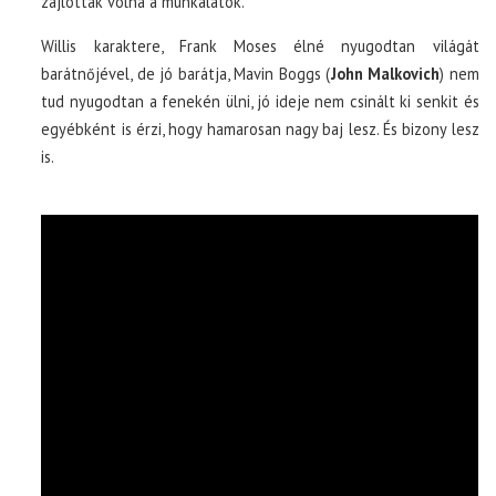
zajlottak volna a munkálatok.
Willis karaktere, Frank Moses élné nyugodtan világát
barátnőjével, de jó barátja, Mavin Boggs (
John Malkovich
) nem
tud nyugodtan a fenekén ülni, jó ideje nem csinált ki senkit és
egyébként is érzi, hogy hamarosan nagy baj lesz. És bizony lesz
is.