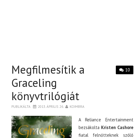
Megfilmesítik a
10
Graceling
könyvtrilógiát
PUBLIKÁLTA
2013. ÁPRILIS 26.
KOIMBRA
A Reliance Entertainment
bezsákolta
Kristen Cashore
fiatal felnőtteknek szóló