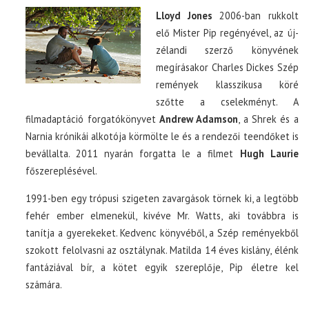
Lloyd Jones
2006-ban rukkolt
elő Mister Pip regényével, az új-
zélandi szerző könyvének
megírásakor Charles Dickes Szép
remények klasszikusa köré
szőtte a cselekményt. A
filmadaptáció forgatókönyvet
Andrew Adamson
, a Shrek és a
Narnia krónikái alkotója körmölte le és a rendezői teendőket is
bevállalta. 2011 nyarán forgatta le a filmet
Hugh Laurie
főszereplésével.
1991-ben egy trópusi szigeten zavargások törnek ki, a legtöbb
fehér ember elmenekül, kivéve Mr. Watts, aki továbbra is
tanítja a gyerekeket. Kedvenc könyvéből, a Szép reményekből
szokott felolvasni az osztálynak. Matilda 14 éves kislány, élénk
fantáziával bír, a kötet egyik szereplője, Pip életre kel
számára.