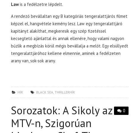
Law
is a fedélzetre lépdelt.
A rendező bevállaltan egy B kategóriás tengeralattjárós filmet
képzel el, hangvétele kemény lesz. Law egy tengeralattjáró
kapitányt alakíthat, megkeresik egy szép fizetéssel
kecsegtető ajánlattal és annak ellenére, hogy valami nagyon
bűzlik a megbízás körül mégis bevállalja a melót. Egy elsüllyedt
tengeralattjáróhoz kellene elmennie, aminek a fedélzeten
arany van, sok-sok arany.
HÍR
BLACK SEA
,
THRILLERHÍR
Sorozatok: A Sikoly az
0
MTV-n, Szigorúan