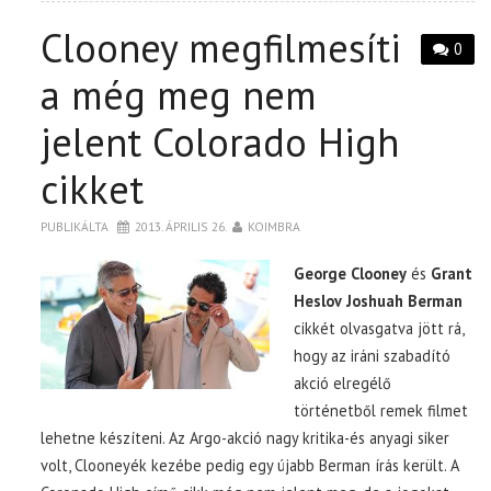
Clooney megfilmesíti
0
a még meg nem
jelent Colorado High
cikket
PUBLIKÁLTA
2013. ÁPRILIS 26.
KOIMBRA
George Clooney
és
Grant
Heslov
Joshuah Berman
cikkét olvasgatva jött rá,
hogy az iráni szabadító
akció elregélő
történetből remek filmet
lehetne készíteni. Az Argo-akció nagy kritika-és anyagi siker
volt, Clooneyék kezébe pedig egy újabb Berman írás került. A