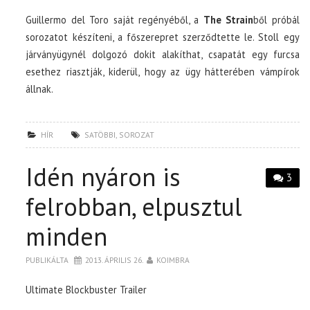
Guillermo del Toro saját regényéből, a
The Strain
ből próbál
sorozatot készíteni, a főszerepret szerződtette le. Stoll egy
járványügynél dolgozó dokit alakíthat, csapatát egy furcsa
esethez riasztják, kiderül, hogy az ügy hátterében vámpírok
állnak.
HÍR
SATÖBBI
,
SOROZAT
Idén nyáron is
3
felrobban, elpusztul
minden
PUBLIKÁLTA
2013. ÁPRILIS 26.
KOIMBRA
Ultimate Blockbuster Trailer