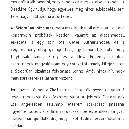
megpróbálják rávenni, hogy rendezze meg az első epizódot. A
Deadline úgy tudja, hogy egyelőre még nincs elképzelés, sem
terv, hogy miről szólna a történet.
A
Szigorúan bizalmas
hatalmas kritikai sikere után a tévé
képernyőin próbáltak kezdeni valamit az alapanyaggal,
érkezett is egy spin off Kiefer Sutherlanddel, de a
végeredmény elég gyenge lett, így lemondtak róla, hogy
folytassák. James Ellroy és a New Regency azonban
szeretnének megvalósítani egy sorozatot, amely kifejezetten
a Szigorúan bizalmas folytatása lenne. Arról nincs hír, hogy
mely karaktereket látnánk viszont.
Jon Favreau éppen a
Chef
sorozat forgatókönyvén dolgozik, ő
lesz a rendezője és a főszereplője a projektnek. Favreau egy
Los Angelesben található étterem szakácsát játszaná.
Egyelőre potenciális finanszírozókkal, befektetőkkel tárgyal,
illetve már gondolkodik, hogy kiket tudna leszerződtetni a
szériára.