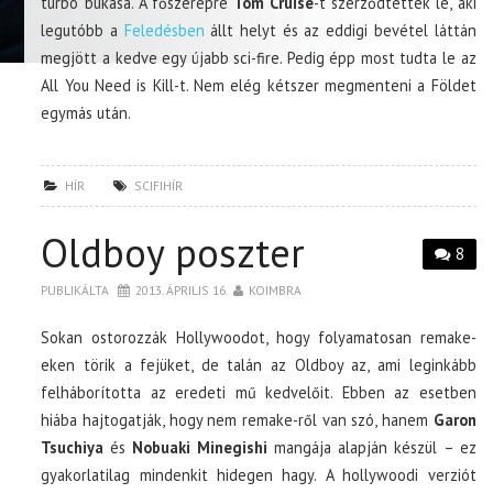
turbó bukása. A főszerepre
Tom Cruise
-t szerződtették le, aki
legutóbb a
Feledésben
állt helyt és az eddigi bevétel láttán
megjött a kedve egy újabb sci-fire. Pedig épp most tudta le az
All You Need is Kill-t. Nem elég kétszer megmenteni a Földet
egymás után.
HÍR
SCIFIHÍR
Oldboy poszter
8
PUBLIKÁLTA
2013. ÁPRILIS 16.
KOIMBRA
Sokan ostorozzák Hollywoodot, hogy folyamatosan remake-
eken törik a fejüket, de talán az Oldboy az, ami leginkább
felháborította az eredeti mű kedvelőit. Ebben az esetben
hiába hajtogatják, hogy nem remake-ről van szó, hanem
Garon
Tsuchiya
és
Nobuaki Minegishi
mangája alapján készül – ez
gyakorlatilag mindenkit hidegen hagy. A hollywoodi verziót