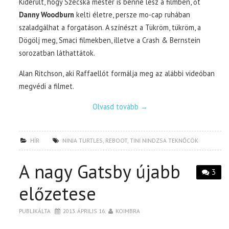
Kiderült, hogy Szecska mester is benne lesz a filmben, őt
Danny Woodburn
kelti életre, persze mo-cap ruhában
szaladgálhat a forgatáson. A színészt a Tükröm, tükröm, a
Dögölj meg, Smaci filmekben, illetve a Crash & Bernstein
sorozatban láthattátok.
Alan Ritchson, aki Raffaellót formálja meg az alábbi videóban
megvédi a filmet.
Olvasd tovább
→
HÍR
NINJA TURTLES
,
REBOOT
,
TINI NINDZSA TEKNŐCÖK
A nagy Gatsby újabb
3
előzetese
PUBLIKÁLTA
2013. ÁPRILIS 16.
KOIMBRA