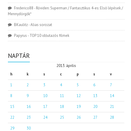
Frederico88
-
Röviden: Superman / Fantasztikus 4-es: Első lépések /
Mennydörgők*
BKaulitz
-
Alias sorozat
Papyrus
-
TOP 10 időutazós filmek
NAPTÁR
2013. április
h
k
s
c
p
s
v
1
2
3
4
5
6
7
8
9
10
11
12
13
14
15
16
17
18
19
20
21
22
23
24
25
26
27
28
29
30