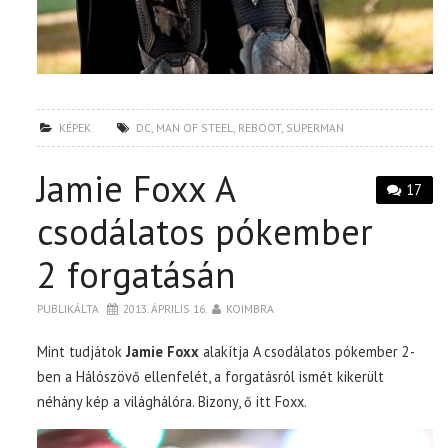
KÉPEK
DC
,
MAN OF STEEL
,
REBOOT
,
SUPERMAN
Jamie Foxx A
17
csodálatos pókember
2 forgatásán
PUBLIKÁLTA
2013. ÁPRILIS 16.
KOIMBRA
Mint tudjátok
Jamie Foxx
alakítja A csodálatos pókember 2-
ben a Hálószövő ellenfelét, a forgatásról ismét kikerült
néhány kép a világhálóra. Bizony, ő itt Foxx.