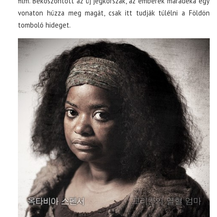
film. Beköszöntött az új jégkorszak, az emberek maradéka egy
vonaton húzza meg magát, csak itt tudják túlélni a Földön
tomboló hideget.