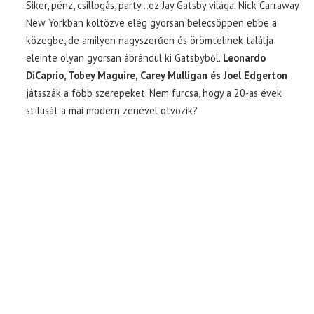
Siker, pénz, csillogás, party…ez Jay Gatsby világa. Nick Carraway
New Yorkban költözve elég gyorsan belecsöppen ebbe a
közegbe, de amilyen nagyszerűen és örömtelinek találja
eleinte olyan gyorsan ábrándul ki Gatsbyből.
Leonardo
DiCaprio, Tobey Maguire, Carey Mulligan és Joel Edgerton
játsszák a főbb szerepeket. Nem furcsa, hogy a 20-as évek
stílusát a mai modern zenével ötvözik?