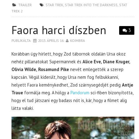
TRAILER
STAR TREK
,
STAR TREK INTO THE DARKNESS
,
STAT
TREK 2
Faora harci díszben
3
PUBLIKÁLTA
2013. ÁPRILIS 16.
KOIMBRA
Korábban úgy hírlett, hogy Zod tábornok oldalán Ursa okoz
nehéz pillanatokat Supermannek és
Alice Eve, Diane Kruger,
Olivia Wilde, Rosamund Pike
nevét emlegették a szerep
kapcsán. Végül kiderült, hogy Ursa nem fog felbukkanni,
helyett Faora keménykedhet, Zod szárnysegédjét pedig
Antje
Traue
formálja meg. A hölgy a
Pandorum
sci-fiben bizonyította,
hogy el tud játszani egy badass nőt is, kár, hogy a filmet alig
látta valaki.