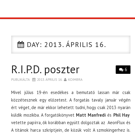
TOP10
KULISSZA
DAY:
2013. ÁPRILIS 16.
CIKK
R.I.P.D. poszter
PÓLÓ RENDELÉS
6
PUBLIKÁLTA
2013. ÁPRILIS 16.
KOIMBRA
Mivel július 19-én esedékes a bemutató lassan már csak
közzétesznek egy előzetest. A forgatás tavaly január végén
ért véget, de már ekkor lehetett tudni, hogy csak 2013 nyarán
küldik mozikba. A forgatókönyvet
Matt Manfredi
és
Phil Hay
vetette papírra, ők korábban együtt dolgoztak az AeonFlux és
A titánok harca szkriptjein, de közük volt A szmokingerhez is.