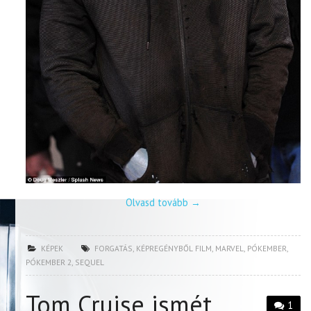
Olvasd tovább
→
KÉPEK
FORGATÁS
,
KÉPREGÉNYBŐL FILM
,
MARVEL
,
PÓKEMBER
,
PÓKEMBER 2
,
SEQUEL
Tom Cruise ismét
1