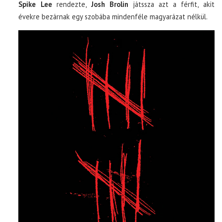
Spike Lee
rendezte,
Josh Brolin
játssza azt a férfit, akit
évekre bezárnak egy szobába mindenféle magyarázat nélkül.