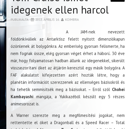
idegenek ellen harcol
PUBLIKÁLTA
2013. ÁPRILIS 16.
KOIMBRA
A JAM-nek nevezett
földönkívüliek az Antarktisz felett nyitott dimenziókapun
özönlenek át bolygónkra. Az emberiség gyorsan felismerte, ha
nem fognak össze, elég gyorsan véget érhet a háború. 30 éve
már, hogy folyamatosan hadban állunk az idegenekkel, sikerült
visszaszorítani őket az átjárón keresztül egy másik bolygóra. A
FAF alakulatot kifejezetten azért hozták létre, hogy a
planétán információt szerezzenek az ellenséges bázisokról és
ha tehetik semmisítsék meg a bázisokat. – Erről szól
Chohei
Kambayashi
mangája, a Yukikazéből készült egy 5 részes
animesorozat is.
A Warner szerezte meg a megfilmesítési jogokat, nem
rettentette el őket a Dragonball és a Speed Racer – Total