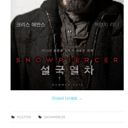
Olvasd tovább
→
POSZTER
SNOWPIERCER