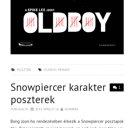
POSZTER
OLDBOY
,
REMAKE
Snowpiercer karakter
1
poszterek
PUBLIKÁLTA
2013. ÁPRILIS 16.
KOIMBRA
Bong Joon-ho rendezésében érkezik a Snowpiercer posztapok