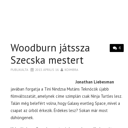
Woodburn játssza
4
Szecska mestert
PUBLIKÁLTA
2013. ÁPRILIS 16.
KOIMBRA
Jonathan Liebesman
javában forgatja a Tini Nindzsa Mutáns Teknőcök újabb
filmváltozatát, amelynek címe szimplán csak Ninja Turtles lesz.
Talán még belefért volna, hogy Galaxy esetleg Space, mivel a
csapat az űrből érkezik. Érdekes lesz? Sokan már most
dühöngenek.