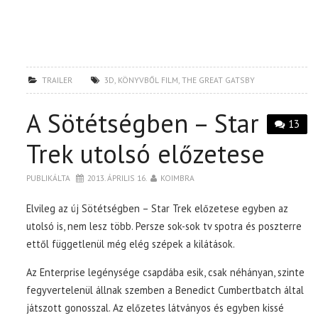
TRAILER
3D
,
KÖNYVBŐL FILM
,
THE GREAT GATSBY
A Sötétségben – Star
13
Trek utolsó előzetese
PUBLIKÁLTA
2013. ÁPRILIS 16.
KOIMBRA
Elvileg az új Sötétségben – Star Trek előzetese egyben az
utolsó is, nem lesz több. Persze sok-sok tv spotra és poszterre
ettől függetlenül még elég szépek a kilátások.
Az Enterprise legénysége csapdába esik, csak néhányan, szinte
fegyvertelenül állnak szemben a Benedict Cumbertbatch által
játszott gonosszal. Az előzetes látványos és egyben kissé