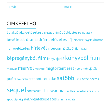
« Már
máj »
CÍMKEFELHŐ
akcióelőzetes
3d
akció
animációelőzetes
bemutatók
animáció
dráma
drámaelőzetes
bevétel
dc
díjszezon
horror
forgatás
hírlevél
intercom
horrorelőzetes
játékból film
kvíz
könyvből film
képregényből film
könyvajánló
marvel
megtörtént eset
nyereményjáték
magyar
mashup
satöbbi
remake
poén
reboot
scifielőzetes
pókember
scifi
sequel
star wars
sorozat
thrillerelőzetes
thriller
tv
tv
vígjátékelőzetes
vígjáték
spot
uip
x men
életrajz