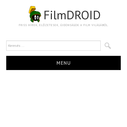
FilmDROID
FRISS HÍREK, ELŐZETESEK, ÚJDONSÁGOK A FILM VILÁGÁBÓL.
MENU
HÍR
TRAILER
KRITIKA
BOXOFFICE