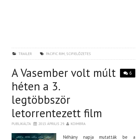
TRAILER
PACIFIC RIM
,
SCIFIELŐZETES
A Vasember volt múlt
6
héten a 3.
legtöbbször
letorrentezett film
PUBLIKÁLTA
2013. ÁPRILIS 29.
KOIMBRA
Néhány napja mutatták be a