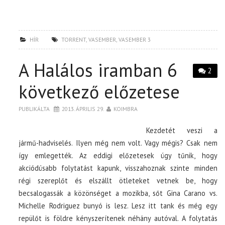
HÍR
TORRENT
,
VASEMBER
,
VASEMBER 3
A Halálos iramban 6
2
következő előzetese
PUBLIKÁLTA
2013. ÁPRILIS 29.
KOIMBRA
Kezdetét veszi a
jármű-hadviselés. Ilyen még nem volt. Vagy mégis? Csak nem
így emlegették. Az eddigi előzetesek úgy tűnik, hogy
akciódúsabb folytatást kapunk, visszahoznak szinte minden
régi szereplőt és elszállt ötleteket vetnek be, hogy
becsalogassák a közönséget a mozikba, sőt Gina Carano vs.
Michelle Rodriguez bunyó is lesz. Lesz itt tank és még egy
repülőt is földre kényszerítenek néhány autóval. A folytatás