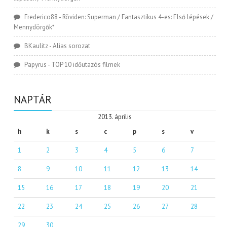
Frederico88
-
Röviden: Superman / Fantasztikus 4-es: Első lépések /
Mennydörgők*
BKaulitz
-
Alias sorozat
Papyrus
-
TOP 10 időutazós filmek
NAPTÁR
2013. április
h
k
s
c
p
s
v
1
2
3
4
5
6
7
8
9
10
11
12
13
14
15
16
17
18
19
20
21
22
23
24
25
26
27
28
29
30