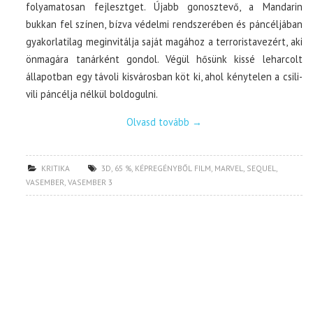
folyamatosan fejlesztget. Újabb gonosztevő, a Mandarin
bukkan fel színen, bízva védelmi rendszerében és páncéljában
gyakorlatilag meginvitálja saját magához a terroristavezért, aki
önmagára tanárként gondol. Végül hősünk kissé leharcolt
állapotban egy távoli kisvárosban köt ki, ahol kénytelen a csili-
vili páncélja nélkül boldogulni.
Olvasd tovább
→
KRITIKA
3D
,
65 %
,
KÉPREGÉNYBŐL FILM
,
MARVEL
,
SEQUEL
,
VASEMBER
,
VASEMBER 3