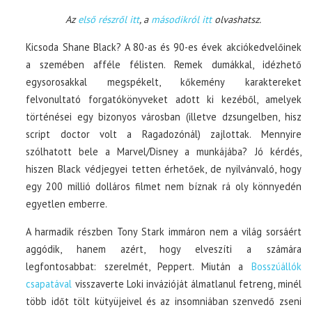
Az
első részről itt
, a
másodikról itt
olvashatsz.
Kicsoda Shane Black? A 80-as és 90-es évek akciókedvelőinek
a szemében afféle félisten. Remek dumákkal, idézhető
egysorosakkal megspékelt, kőkemény karaktereket
felvonultató forgatókönyveket adott ki kezéből, amelyek
történései egy bizonyos városban (illetve dzsungelben, hisz
script doctor volt a Ragadozónál) zajlottak. Mennyire
szólhatott bele a Marvel/Disney a munkájába? Jó kérdés,
hiszen Black védjegyei tetten érhetőek, de nyilvánvaló, hogy
egy 200 millió dolláros filmet nem bíznak rá oly könnyedén
egyetlen emberre.
A harmadik részben Tony Stark immáron nem a világ sorsáért
aggódik, hanem azért, hogy elveszíti a számára
legfontosabbat: szerelmét, Peppert. Miután a
Bosszúállók
csapatával
visszaverte Loki invázióját álmatlanul fetreng, minél
több időt tölt kütyüjeivel és az insomniában szenvedő zseni