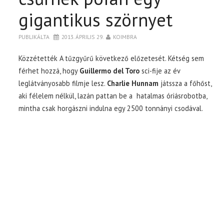
gigantikus szörnyet
PUBLIKÁLTA
2013. ÁPRILIS 29.
KOIMBRA
Közzétették A tűzgyűrű következő előzetesét. Kétség sem
férhet hozzá, hogy
Guillermo del Toro
sci-fije az év
leglátványosabb filmje lesz.
Charlie Hunnam
játssza a főhőst,
aki félelem nélkül, lazán pattan be a hatalmas óriásrobotba,
mintha csak horgászni indulna egy 2500 tonnányi csodával.