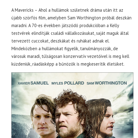
A Mavericks – Ahol a hullámok születnek dráma után itt az
újabb szörfös film, amelyben Sam Worthington próbál deszkán
maradni. A 70-es években játszódó produkcióban a Kelly
testvérek elindítják családi vállalkozásukat, saját maguk által
tervezett cuccokat, deszkákat és ruhákat adnak el.
Mindeközben a hullámokat figyelik, tanulmányozzák, de
városuk maradi, túlságosan konzervatív vezetőivel is meg kell
küzdeniük, ráadásképp a bűnözők is megkeserítik életüket.