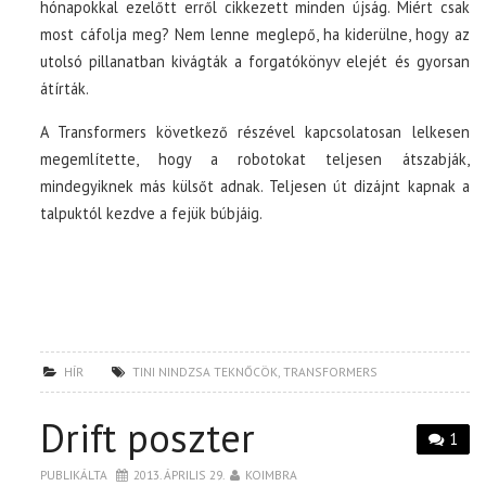
hónapokkal ezelőtt erről cikkezett minden újság. Miért csak
most cáfolja meg? Nem lenne meglepő, ha kiderülne, hogy az
utolsó pillanatban kivágták a forgatókönyv elejét és gyorsan
átírták.
A Transformers következő részével kapcsolatosan lelkesen
megemlítette, hogy a robotokat teljesen átszabják,
mindegyiknek más külsőt adnak. Teljesen út dizájnt kapnak a
talpuktól kezdve a fejük búbjáig.
HÍR
TINI NINDZSA TEKNŐCÖK
,
TRANSFORMERS
Drift poszter
1
PUBLIKÁLTA
2013. ÁPRILIS 29.
KOIMBRA