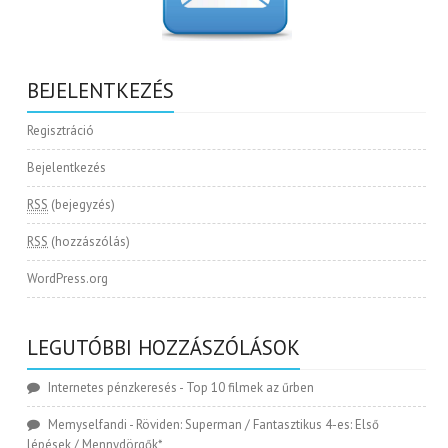
BEJELENTKEZÉS
Regisztráció
Bejelentkezés
RSS
(bejegyzés)
RSS
(hozzászólás)
WordPress.org
LEGUTÓBBI HOZZÁSZÓLÁSOK
Internetes pénzkeresés
-
Top 10 filmek az űrben
Memyselfandi
-
Röviden: Superman / Fantasztikus 4-es: Első
lépések / Mennydörgők*