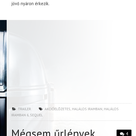
jövő nyáron érkezik.
TRAILER
AKCIÓELŐZETES
,
HALÁLOS IRAMBAN
,
HALÁLOS
IRAMBAN 6
,
SEQUEL
Mégsem űrlények
4