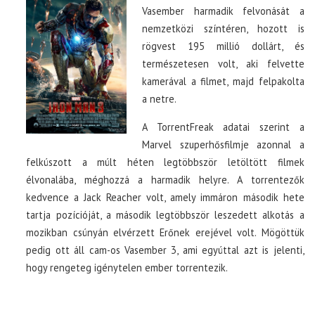
Vasember harmadik felvonását a
nemzetközi színtéren, hozott is
rögvest 195 millió dollárt, és
természetesen volt, aki felvette
kamerával a filmet, majd felpakolta
a netre.
A TorrentFreak adatai szerint a
Marvel szuperhősfilmje azonnal a
felkúszott a múlt héten legtöbbször letöltött filmek
élvonalába, méghozzá a harmadik helyre. A torrentezők
kedvence a Jack Reacher volt, amely immáron második hete
tartja pozícióját, a második legtöbbször leszedett alkotás a
mozikban csúnyán elvérzett Erőnek erejével volt. Mögöttük
pedig ott áll cam-os Vasember 3, ami egyúttal azt is jelenti,
hogy rengeteg igénytelen ember torrentezik.