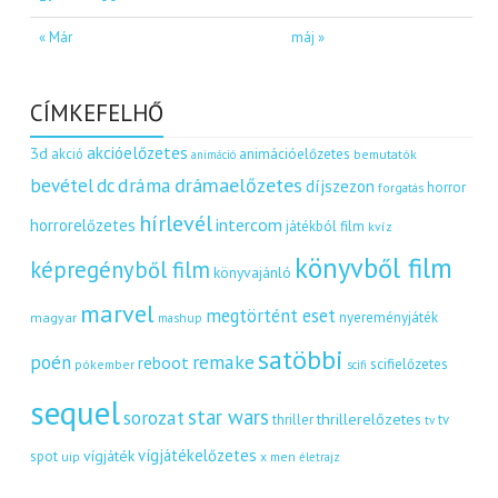
« Már
máj »
CÍMKEFELHŐ
akcióelőzetes
3d
akció
animációelőzetes
bemutatók
animáció
dráma
drámaelőzetes
bevétel
dc
díjszezon
horror
forgatás
hírlevél
intercom
horrorelőzetes
játékból film
kvíz
könyvből film
képregényből film
könyvajánló
marvel
megtörtént eset
nyereményjáték
magyar
mashup
satöbbi
remake
poén
reboot
scifielőzetes
pókember
scifi
sequel
star wars
sorozat
thrillerelőzetes
thriller
tv
tv
vígjátékelőzetes
vígjáték
spot
uip
x men
életrajz