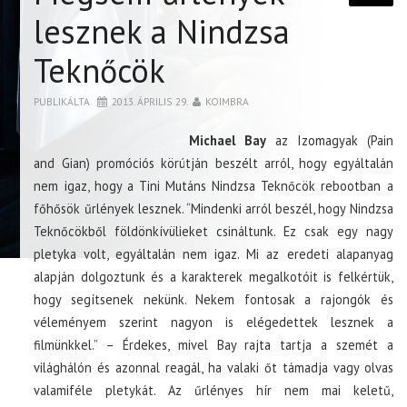
lesznek a Nindzsa
Teknőcök
PUBLIKÁLTA
2013. ÁPRILIS 29.
KOIMBRA
Michael Bay
az Izomagyak (Pain
and Gian) promóciós körútján beszélt arról, hogy egyáltalán
nem igaz, hogy a Tini Mutáns Nindzsa Teknőcök rebootban a
főhősök űrlények lesznek. “Mindenki arról beszél, hogy Nindzsa
Teknőcökből földönkívülieket csináltunk. Ez csak egy nagy
pletyka volt, egyáltalán nem igaz. Mi az eredeti alapanyag
alapján dolgoztunk és a karakterek megalkotóit is felkértük,
hogy segítsenek nekünk. Nekem fontosak a rajongók és
véleményem szerint nagyon is elégedettek lesznek a
filmünkkel.” – Érdekes, mivel Bay rajta tartja a szemét a
világhálón és azonnal reagál, ha valaki őt támadja vagy olvas
valamiféle pletykát. Az űrlényes hír nem mai keletű,