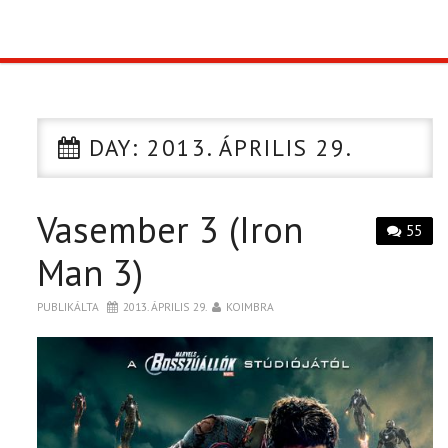
TOP10
KULISSZA
DAY:
2013. ÁPRILIS 29.
CIKK
Vasember 3 (Iron
PÓLÓ RENDELÉS
55
Man 3)
PUBLIKÁLTA
2013. ÁPRILIS 29.
KOIMBRA