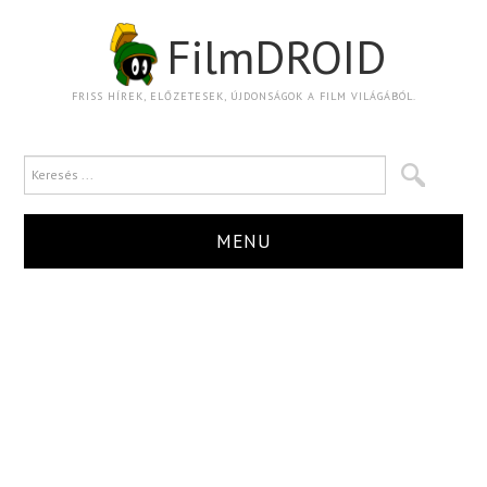
FilmDROID
FRISS HÍREK, ELŐZETESEK, ÚJDONSÁGOK A FILM VILÁGÁBÓL.
MENU
HÍR
TRAILER
KRITIKA
BOXOFFICE