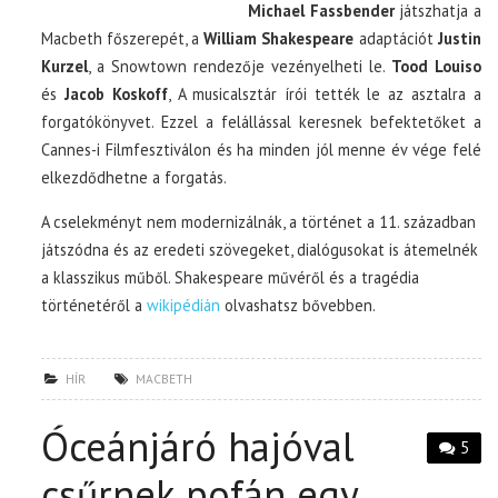
Michael Fassbender
játszhatja a
Macbeth főszerepét, a
William Shakespeare
adaptációt
Justin
Kurzel
, a Snowtown rendezője vezényelheti le.
Tood Louiso
és
Jacob Koskoff
, A musicalsztár írói tették le az asztalra a
forgatókönyvet. Ezzel a felállással keresnek befektetőket a
Cannes-i Filmfesztiválon és ha minden jól menne év vége felé
elkezdődhetne a forgatás.
A cselekményt nem modernizálnák, a történet a 11. században
játszódna és az eredeti szövegeket, dialógusokat is átemelnék
a klasszikus műből. Shakespeare művéről és a tragédia
történetéről a
wikipédián
olvashatsz bővebben.
HÍR
MACBETH
Óceánjáró hajóval
5
csűrnek pofán egy