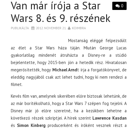
Van már írója a Star
0
Wars 8. és 9. részének
PUBLIKÁLTA
2012. NOVEMBER 21.
KOIMBRA
Mostanság eléggé felpezsdült
az élet a Star Wars háza táján. Miután George Lucas
gyakorlatilag mindenét átruházta a Disney-re a stúdió
bejelentette, hogy 2015-ben jön a hetedik rész. Hivatalosan
megerősítették, hogy
Michael Arnd
t írja a forgatókönyvet, de
eleddig nagyjából csak azt lehet tudni, hogy ki nem rendezi a
filmet.
Kevés film van, amelynek sikerében előre biztosak lehetünk, de
az már borítékolható, hogy a Star Wars 7 szépen fog tejelni. A
Disney már jó előre szeretné, ha a kezükben lehetne a
következő részek szkriptjei. A hírek szerint
Lawrence Kasdan
és
Simon Kinberg
producerként és íróként vesznek részt a