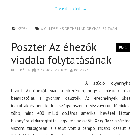
Olvasd tovább
→
KÉPEK
A GLIMPSE INSIDE THE MIND OF CHARLES SWAN
Poszter Az éhezők
1
viadala folytatásának
PUBLIKÁLTA
2012. NOVEMBER 21.
KOIMBRA
A stúdió olyannyira
bízott Az éhezők viadala sikerében, hogy a második rész
bemutatóját is gyorsan kitűzték. Az eredmények őket
igazolták és nem kellett szégyenszemre visszavonót fújniuk, a
több, mint 400 millió dolláros amerikai bevétel láttán
bizonyára eldurrogtattak egy-két pezsgőt.
Gary Ross
számára
viszont túlságosan is sietőt volt a tempó, inkább kiszállt a