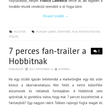
folytatásból, helyét
Francis Lawrence
vette át, aki egyben a
további részek rendezői teendőit is el fogja látni.
Olvasd tovább
→
POSZTER
HUNGER GAMES
,
KÖNYVBŐL FILM
,
MOTION POSTER
,
SEQUEL
7 perces fan-trailer a
0
Hobbitnak
PUBLIKÁLTA
2012. NOVEMBER 21.
KOIMBRA
Ha egy stúdió igazán belelendül a marketingbe egy idő után
kiteszi a sikervárományos film felét a netre különféle
előzetesek és reklámok formájában. A Hobbitnál sem
spóroltak, ki gondolta volna, hogy már 7 percet közzétettek a
fantasyből? Egy nagyon ráérő Tolkien rajongó fogta magát és