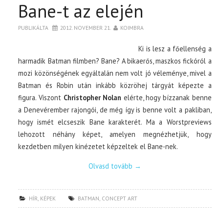
Bane-t az elején
PUBLIKÁLTA
2012. NOVEMBER 21.
KOIMBRA
Ki is lesz a főellenség a
harmadik Batman filmben? Bane? A bikaerős, maszkos fickóról a
mozi közönségének egyáltalán nem volt jó véleménye, mivel a
Batman és Robin után inkább közröhej tárgyát képezte a
figura. Viszont
Christopher Nolan
elérte, hogy bízzanak benne
a Denevérember rajongói, de még így is benne volt a pakliban,
hogy ismét elcseszik Bane karakterét. Ma a Worstpreviews
lehozott néhány képet, amelyen megnézhetjük, hogy
kezdetben milyen kinézetet képzeltek el Bane-nek.
Olvasd tovább
→
HÍR
,
KÉPEK
BATMAN
,
CONCEPT ART