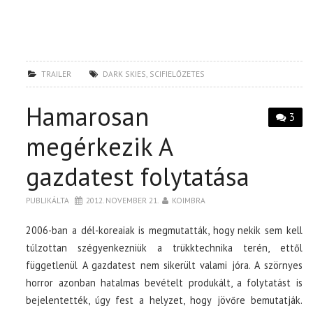
TRAILER
DARK SKIES
,
SCIFIELŐZETES
Hamarosan
3
megérkezik A
gazdatest folytatása
PUBLIKÁLTA
2012. NOVEMBER 21.
KOIMBRA
2006-ban a dél-koreaiak is megmutatták, hogy nekik sem kell
túlzottan szégyenkezniük a trükktechnika terén, ettől
függetlenül A gazdatest nem sikerült valami jóra. A szörnyes
horror azonban hatalmas bevételt produkált, a folytatást is
bejelentették, úgy fest a helyzet, hogy jövőre bemutatják.