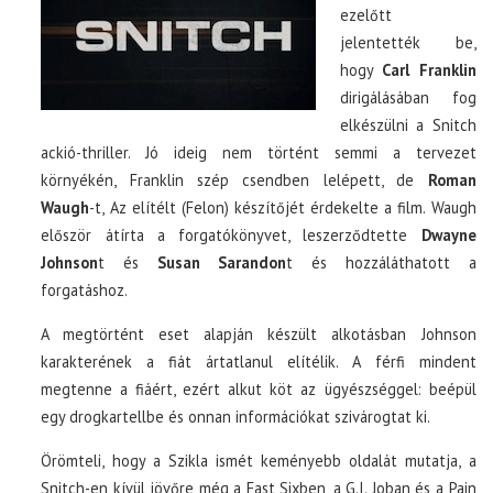
ezelőtt
jelentették be,
hogy
Carl Franklin
dirigálásában fog
elkészülni a Snitch
ackió-thriller. Jó ideig nem történt semmi a tervezet
környékén, Franklin szép csendben lelépett, de
Roman
Waugh
-t, Az elítélt (Felon) készítőjét érdekelte a film. Waugh
először átírta a forgatókönyvet, leszerződtette
Dwayne
Johnson
t és
Susan Sarandon
t és hozzáláthatott a
forgatáshoz.
A megtörtént eset alapján készült alkotásban Johnson
karakterének a fiát ártatlanul elítélik. A férfi mindent
megtenne a fiáért, ezért alkut köt az ügyészséggel: beépül
egy drogkartellbe és onnan információkat szivárogtat ki.
Örömteli, hogy a Szikla ismét keményebb oldalát mutatja, a
Snitch-en kívül jövőre még a Fast Sixben, a G.I. Joban és a Pain