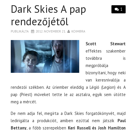
Dark Skies A pap
1
rendezőjétől
PUBLIKÁLTA
2012. NOVEMBER 21.
KOIMBRA
Scott Stewart
effektes szakember
továbbra is
megpróbálja
bizonyítani, hogy neki
van keresnivalója a
rendezői székben. Az úriember eleddig a Légió (Legion) és A
pap (Priest) műveket tette le az asztalra, egyik sem ütötte
meg a mércét.
De nem adja fel, megírta a Dark Skies forgatókönyvét, majd
ledirigálta a produkciót, amiben ezúttal nem játszik
Paul
Bettany
, a főbb szerepekben
Keri Russell és Josh Hamilton