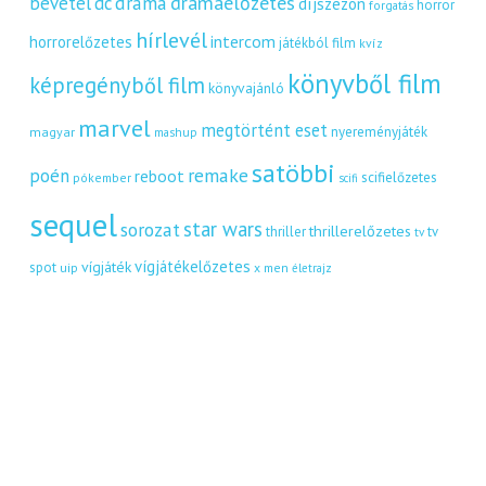
dráma
drámaelőzetes
bevétel
dc
díjszezon
horror
forgatás
hírlevél
intercom
horrorelőzetes
játékból film
kvíz
könyvből film
képregényből film
könyvajánló
marvel
megtörtént eset
nyereményjáték
magyar
mashup
satöbbi
remake
poén
reboot
scifielőzetes
pókember
scifi
sequel
star wars
sorozat
thrillerelőzetes
thriller
tv
tv
vígjátékelőzetes
vígjáték
spot
uip
x men
életrajz