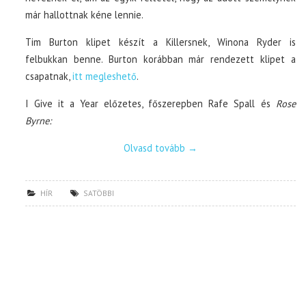
már hallottnak kéne lennie.
Tim Burton klipet készít a Killersnek, Winona Ryder is
felbukkan benne. Burton korábban már rendezett klipet a
csapatnak,
itt megleshető
.
I Give it a Year előzetes, főszerepben Rafe Spall és
Rose
Byrne:
Olvasd tovább
→
HÍR
SATÖBBI