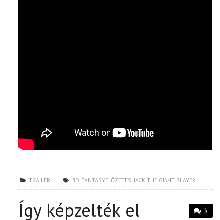
TRAILER
3D
,
FANTASYELŐZETES
,
JACK THE GIANT SLAYER
Így képzelték el
3