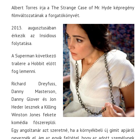
Albert Torres írja a The Strange Case of Mr. Hyde képregény
filmváltozatának a forgatókönyvét.
2013. augusztusában
érkezik az Insidious
folytatása.
A Superman következő
trailere a Hobbit előtt
fog lemenni.
Richard Dreyfuss,
Danny Masterson,
Danny Glover és Jon
Heder lesznek a Killing
Winston Jones fekete
komédia főszereplői.
Egy angoltanár azt szeretné, ha a környékbeli új gimit apjáról
neveznék el, ám az egyik feltétel, hogy az adott személynek