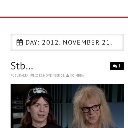
TOP10
KULISSZA
DAY:
2012. NOVEMBER 21.
CIKK
Stb…
PÓLÓ RENDELÉS
1
PUBLIKÁLTA
2012. NOVEMBER 21.
KOIMBRA