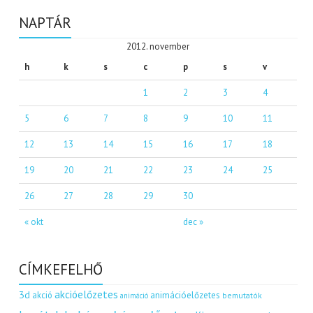
NAPTÁR
2012. november
h
k
s
c
p
s
v
1
2
3
4
5
6
7
8
9
10
11
12
13
14
15
16
17
18
19
20
21
22
23
24
25
26
27
28
29
30
« okt
dec »
CÍMKEFELHŐ
akcióelőzetes
3d
akció
animációelőzetes
bemutatók
animáció