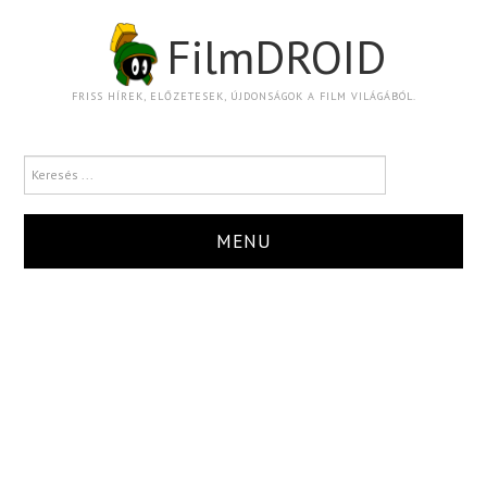
FilmDROID
FRISS HÍREK, ELŐZETESEK, ÚJDONSÁGOK A FILM VILÁGÁBÓL.
MENU
HÍR
TRAILER
KRITIKA
BOXOFFICE