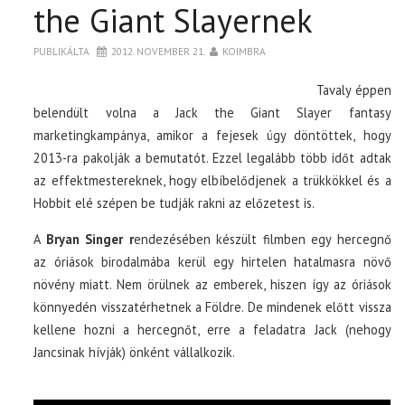
the Giant Slayernek
PUBLIKÁLTA
2012. NOVEMBER 21.
KOIMBRA
Tavaly éppen
belendült volna a Jack the Giant Slayer fantasy
marketingkampánya, amikor a fejesek úgy döntöttek, hogy
2013-ra pakolják a bemutatót. Ezzel legalább több időt adtak
az effektmestereknek, hogy elbíbelődjenek a trükkökkel és a
Hobbit elé szépen be tudják rakni az előzetest is.
A
Bryan Singer r
endezésében készült filmben egy hercegnő
az óriások birodalmába kerül egy hirtelen hatalmasra növő
növény miatt. Nem örülnek az emberek, hiszen így az óriások
könnyedén visszatérhetnek a Földre. De mindenek előtt vissza
kellene hozni a hercegnőt, erre a feladatra Jack (nehogy
Jancsinak hívják) önként vállalkozik.