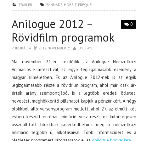
TRAILER
FANMADE
,
HOBBIT
,
PREQUEL
Anilogue 2012 –
0
Rövidfilm programok
PUBLIKÁLTA
2012. NOVEMBER 21.
FAYEFAYE
Ma, november 21-én kezdődik az Anilogue Nemzetközi
Animációs Filmfesztivál, az egyik legizgalmasabb esemény a
magyar filméletben. És az Anilogue 2012-nek is az egyik
legizgalmasabb része a rövidfilm program, ahol már csak ár-
érték arány szempontjából is a legtöbb eredeti ötletet,
nevetést, meghökkentő pillanatot kapjuk a pénzünkért. A négy
blokkból álló versenyprogram mellett, ahol 27, az elmúlt két
évben készült európai animáció vesz részt, öt különlegesen
összeállított blokkban ismerkedhetünk meg a nemzetközi
animáció legjobb új alkotásaival. Több információért és a
részletes programért látogassatok el az
Anilogue honlapjára
.