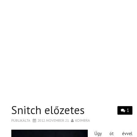
Snitch előzetes
1
PUBLIKÁLTA
2012. NOVEMBER 21.
KOIMBRA
Úgy öt évvel