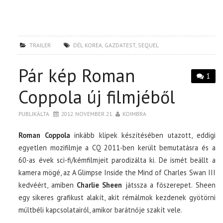
TRAILER
DÉL KOREA
,
GAZDATEST
,
SEQUEL
Pár kép Roman
1
Coppola új filmjéből
PUBLIKÁLTA
2012. NOVEMBER 21.
KOIMBRA
Roman Coppola
inkább klipek készítésében utazott, eddigi
egyetlen mozifilmje a CQ 2011-ben került bemutatásra és a
60-as évek sci-fi/kémfilmjeit parodizálta ki. De ismét beállt a
kamera mögé, az A Glimpse Inside the Mind of Charles Swan III
kedvéért, amiben
Charlie Sheen
játssza a főszerepet. Sheen
egy sikeres grafikust alakít, akit rémálmok kezdenek gyötörni
múltbéli kapcsolatairól, amikor barátnője szakít vele.