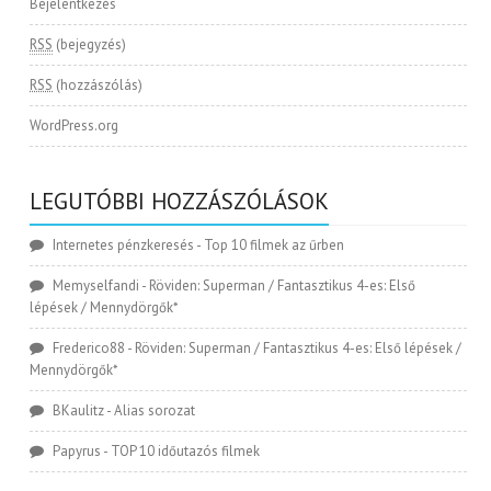
Bejelentkezés
RSS
(bejegyzés)
RSS
(hozzászólás)
WordPress.org
LEGUTÓBBI HOZZÁSZÓLÁSOK
Internetes pénzkeresés
-
Top 10 filmek az űrben
Memyselfandi
-
Röviden: Superman / Fantasztikus 4-es: Első
lépések / Mennydörgők*
Frederico88
-
Röviden: Superman / Fantasztikus 4-es: Első lépések /
Mennydörgők*
BKaulitz
-
Alias sorozat
Papyrus
-
TOP 10 időutazós filmek