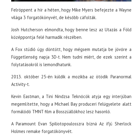
Felröppent a hír a héten, hogy Mike Myers befejezte a Wayne
világa 3 forgatókönyvét, de később cáfolták.
Josh Hutcherson elmondta, hogy benne lesz az Utazás a Föld
középpontja felé harmadik részében.
A Fox stúdió úgy döntött, hogy mégsem mutatja be jövőre a
Függetlenség napja 3D-t. Nem tudni miért, de ezek szerint a
folytatásokról is lemondhatunk.
2013. október 25-én küldik a mozikba az ötödik Paranormal
Activity-t.
Kevin Eastman, a Tini Nindzsa Teknőcök atyja egy interjúban
megemlítette, hogy a Michael Bay produceri felügyelete alatt
formálódó TMNT film a Bosszúállókhoz lesz hasonló.
A Paramount Evan Spiliotopoulosszra bízná Az ifjú Sherlock
Holmes remake forgatókönyvét.