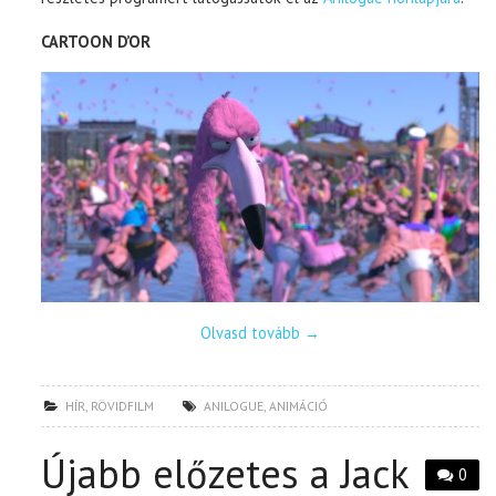
CARTOON D’OR
Olvasd tovább
→
HÍR
,
RÖVIDFILM
ANILOGUE
,
ANIMÁCIÓ
Újabb előzetes a Jack
0