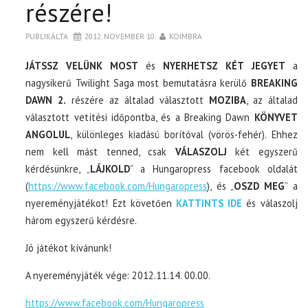
részére!
PUBLIKÁLTA
2012. NOVEMBER 10.
KOIMBRA
JÁTSSZ VELÜNK MOST
és
NYERHETSZ KÉT JEGYET
a
nagysikerű Twilight Saga most bemutatásra kerülő
BREAKING
DAWN 2.
részére az általad választott
MOZIBA
, az általad
választott vetítési időpontba, és a Breaking Dawn
KÖNYVET
ANGOLUL
, különleges kiadású borítóval (vörös-fehér). Ehhez
nem kell mást tenned, csak
VÁLASZOLJ
két egyszerű
kérdésünkre, „
LÁJKOLD
” a Hungaropress facebook oldalát
(
https://www.facebook.com/Hungaropress
), és „
OSZD MEG
” a
nyereményjátékot! Ezt követően
KATTINTS IDE
és válaszolj
három egyszerű kérdésre.
Jó játékot kívánunk!
A nyereményjáték vége: 2012.11.14. 00.00.
https://www.facebook.com/Hungaropress