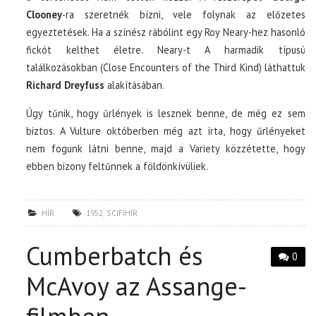
Clooney
-ra szeretnék bízni, vele folynak az előzetes
egyeztetések. Ha a színész rábólint egy Roy Neary-hez hasonló
fickót kelthet életre. Neary-t A harmadik típusú
találkozásokban (Close Encounters of the Third Kind) láthattuk
Richard Dreyfuss
alakításában.
Úgy tűnik, hogy űrlények is lesznek benne, de még ez sem
biztos. A Vulture októberben még azt írta, hogy űrlényeket
nem fogunk látni benne, majd a Variety közzétette, hogy
ebben bizony feltűnnek a földönkívüliek.
HÍR
1952
,
SCIFIHÍR
Cumberbatch és
0
McAvoy az Assange-