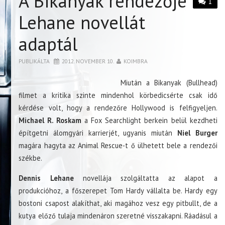
A Bikanyak rendezője
1
Lehane novellát
adaptál
PUBLIKÁLTA
2012. NOVEMBER 10.
KOIMBRA
Miután a Bikanyak (Bullhead)
filmet a kritika szinte mindenhol körbedicsérte csak idő
kérdése volt, hogy a rendezőre Hollywood is felfigyeljen.
Michael R. Roskam
a Fox Searchlight berkein belül kezdheti
építgetni álomgyári karrierjét, ugyanis miután
Niel Burger
magára hagyta az Animal Rescue-t ő ülhetett bele a rendezői
székbe.
Dennis Lehane
novellája szolgáltatta az alapot a
produkcióhoz, a főszerepet Tom Hardy vállalta be. Hardy egy
bostoni csapost alakíthat, aki magához vesz egy pitbullt, de a
kutya előző tulaja mindenáron szeretné visszakapni. Ráadásul a