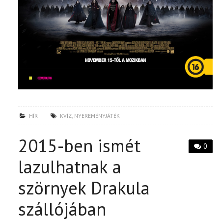
HÍR
KVÍZ
,
NYEREMÉNYJÁTÉK
2015-ben ismét
0
lazulhatnak a
szörnyek Drakula
szállójában