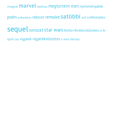
marvel
megtörtént eset
nyereményjáték
magyar
mashup
satöbbi
remake
poén
reboot
scifielőzetes
pókember
scifi
sequel
star wars
sorozat
thrillerelőzetes
thriller
tv
tv
vígjátékelőzetes
vígjáték
spot
uip
x men
életrajz