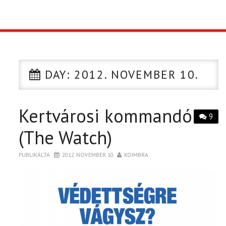
TOP10
KULISSZA
DAY:
2012. NOVEMBER 10.
CIKK
Kertvárosi kommandó
PÓLÓ RENDELÉS
9
(The Watch)
PUBLIKÁLTA
2012. NOVEMBER 10.
KOIMBRA