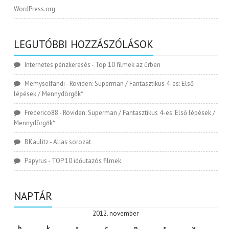
WordPress.org
LEGUTÓBBI HOZZÁSZÓLÁSOK
Internetes pénzkeresés
-
Top 10 filmek az űrben
Memyselfandi
-
Röviden: Superman / Fantasztikus 4-es: Első
lépések / Mennydörgők*
Frederico88
-
Röviden: Superman / Fantasztikus 4-es: Első lépések /
Mennydörgők*
BKaulitz
-
Alias sorozat
Papyrus
-
TOP 10 időutazós filmek
NAPTÁR
2012. november
h
k
s
c
p
s
v