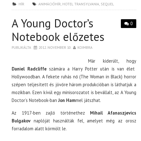
HÍR
ANIMÁCIÓHÍR
,
HOTEL TRANSYLVANIA
,
SEQUEL
A Young Doctor’s
0
Notebook előzetes
PUBLIKÁLTA
2012. NOVEMBER 10.
KOIMBRA
Már kiderült, hogy
Daniel Radcliffe
számára a Harry Potter után is van élet
Hollywoodban. A fekete ruhás nő (The Woman in Black) horror
szépen teljesített és jövőre három produkcióban is láthatjuk a
mozikban. Ezen kívül egy minisorozatot is bevállalt, az A Young
Doctor’s Notebook-ban
Jon Ham
mel játszhat.
Az 1917-ben zajló történethez
Mihail Afanaszjevics
Bulgakov
naplóját használták fel, amelyet még az orosz
forradalom alatt körmölt le.