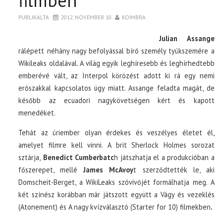
filmben
PUBLIKÁLTA
2012. NOVEMBER 10.
KOIMBRA
Julian Assange
rálépett néhány nagy befolyással bíró személy tyúkszemére a
Wikileaks oldalával. A világ egyik leghíresebb és leghírhedtebb
emberévé vált, az Interpol körözést adott ki rá egy nemi
erőszakkal kapcsolatos ügy miatt. Assange feladta magát, de
később az ecuadori nagykövetségen kért és kapott
menedéket.
Tehát az úriember olyan érdekes és veszélyes életet él,
amelyet filmre kell vinni. A brit Sherlock Holmes sorozat
sztárja,
Benedict Cumberbatc
h játszhatja el a produkcióban a
főszerepet, mellé
James McAvoy
t szerződtették le, aki
Domscheit-Berget, a WikiLeaks szóvivőjét formálhatja meg. A
két színész korábban már játszott együtt a Vágy és vezeklés
(Atonement) és A nagy kvízválasztó (Starter for 10) filmekben
.