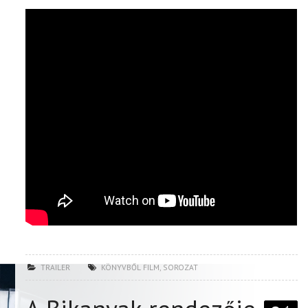
TRAILER
KÖNYVBŐL FILM
,
SOROZAT