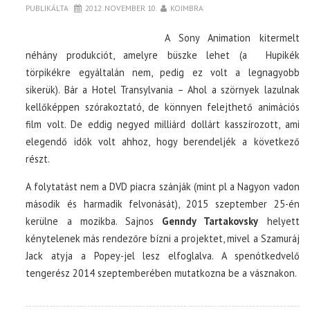
PUBLIKÁLTA
2012. NOVEMBER 10.
KOIMBRA
A Sony Animation kitermelt
néhány produkciót, amelyre büszke lehet (a Hupikék
törpikékre egyáltalán nem, pedig ez volt a legnagyobb
sikerük). Bár a Hotel Transylvania – Ahol a szörnyek lazulnak
kellőképpen szórakoztató, de könnyen felejthető animációs
film volt. De eddig negyed milliárd dollárt kasszírozott, ami
elegendő idők volt ahhoz, hogy berendeljék a következő
részt.
A folytatást nem a DVD piacra szánják (mint pl a Nagyon vadon
második és harmadik felvonását), 2015 szeptember 25-én
kerülne a mozikba. Sajnos
Genndy Tartakovsky
helyett
kénytelenek más rendezőre bízni a projektet, mivel a Szamuráj
Jack atyja a Popey-jel lesz elfoglalva. A spenótkedvelő
tengerész 2014 szeptemberében mutatkozna be a vásznakon.