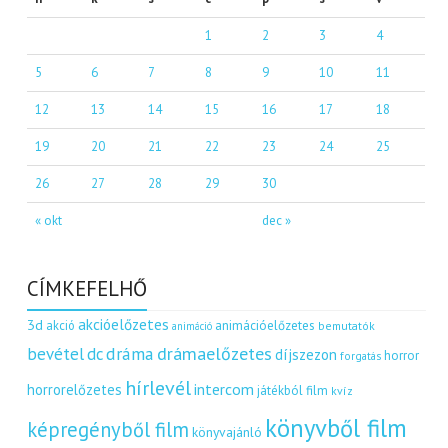
1
2
3
4
5
6
7
8
9
10
11
12
13
14
15
16
17
18
19
20
21
22
23
24
25
26
27
28
29
30
« okt
dec »
CÍMKEFELHŐ
akcióelőzetes
3d
akció
animációelőzetes
bemutatók
animáció
dráma
drámaelőzetes
bevétel
dc
díjszezon
horror
forgatás
hírlevél
intercom
horrorelőzetes
játékból film
kvíz
könyvből film
képregényből film
könyvajánló