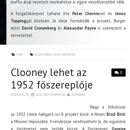
maffia által vezetett munkahelye is egyre veszélyesebbé válik.
A forgatókönyvet Lehane írta
Peter Chernin
nel és
Jenno
Topping
gal közösen. Jó ideje formálódik a projekt, Burger
előtt
David Cronenberg
és
Alexander Payne
is szemezett a
tervezettel.
HÍR
KÖNYVBŐL FILM
,
KRIMIHÍR
Clooney lehet az
0
1952 főszereplője
PUBLIKÁLTA
2012. NOVEMBER 10.
KOIMBRA
Nagy a titkolózás
az 1952 címre hallgató sci-fi projekt körül. A filmet
Brad Bird
,
a Mission Impossible 4 rendezője vezényelheti le, de egyelőre
a történetet nem tették közzé. A főszerepet
George