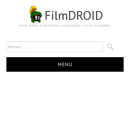
FilmDROID
FRISS HÍREK, ELŐZETESEK, ÚJDONSÁGOK A FILM VILÁGÁBÓL.
MENU
HÍR
TRAILER
KRITIKA
BOXOFFICE