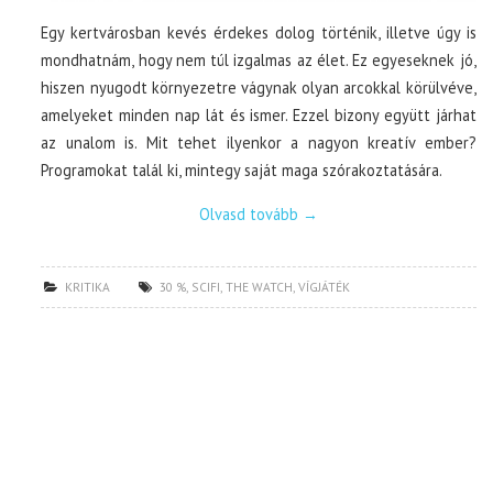
Egy kertvárosban kevés érdekes dolog történik, illetve úgy is
mondhatnám, hogy nem túl izgalmas az élet. Ez egyeseknek jó,
hiszen nyugodt környezetre vágynak olyan arcokkal körülvéve,
amelyeket minden nap lát és ismer. Ezzel bizony együtt járhat
az unalom is. Mit tehet ilyenkor a nagyon kreatív ember?
Programokat talál ki, mintegy saját maga szórakoztatására.
Olvasd tovább
→
KRITIKA
30 %
,
SCIFI
,
THE WATCH
,
VÍGJÁTÉK