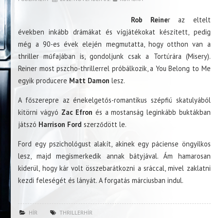
Rob Reine
r az eltelt
években inkább drámákat és vígjátékokat készített, pedig
még a 90-es évek elején megmutatta, hogy otthon van a
thriller műfajában is, gondoljunk csak a Tortúrára (Misery).
Reiner most pszcho-thrillerrel próbálkozik, a You Belong to Me
egyik producere
Matt Damon
lesz.
A főszerepre az énekelgetős-romantikus szépfiú skatulyából
kitörni vágyó
Zac Efron
és a mostanság leginkább buktákban
játszó
Harrison Ford
szerződött le.
Ford egy pszichológust alakít, akinek egy páciense öngyilkos
lesz, majd megismerkedik annak bátyjával. Ám hamarosan
kiderül, hogy kár volt összebarátkozni a sráccal, mivel zaklatni
kezdi feleségét és lányát. A forgatás márciusban indul.
HÍR
THRILLERHÍR