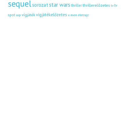
sequel
star wars
sorozat
thrillerelőzetes
thriller
tv
tv
vígjátékelőzetes
vígjáték
spot
uip
x men
életrajz