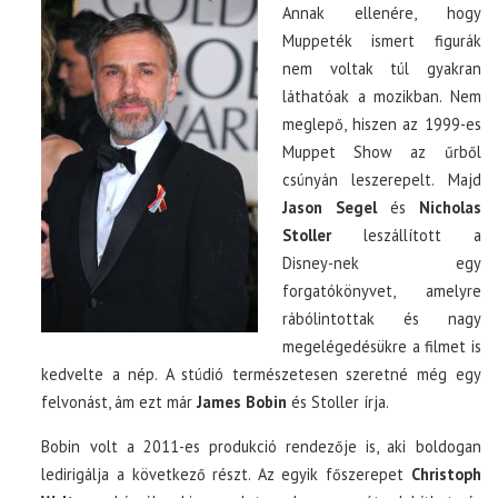
Annak ellenére, hogy
Muppeték ismert figurák
nem voltak túl gyakran
láthatóak a mozikban. Nem
meglepő, hiszen az 1999-es
Muppet Show az űrből
csúnyán leszerepelt. Majd
Jason Segel
és
Nicholas
Stoller
leszállított a
Disney-nek egy
forgatókönyvet, amelyre
rábólintottak és nagy
megelégedésükre a filmet is
kedvelte a nép. A stúdió természetesen szeretné még egy
felvonást, ám ezt már
James Bobin
és Stoller írja.
Bobin volt a 2011-es produkció rendezője is, aki boldogan
ledirigálja a következő részt. Az egyik főszerepet
Christoph