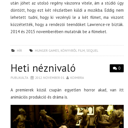
után jöhet az utolsó regény vászonra vitele, ám a stúdió úgy
döntött, hogy ezt két részletben küldi a mozikba. Eddig nem
lehetett tudni, hogy ki vezényli le a két filmet, ma viszont
közzétették, hogy a rendezői teendőket Lawrence-re bízták.
2014 és 2015 novemberében mutatnák be a filmeket.
HÍR
HUNGER GAMES
,
KÖNYVBŐL FILM
,
SEQUEL
Heti néznivaló
0
PUBLIKÁLTA
2012. NOVEMBER 01.
KOIMBRA
A premierek közül csupán egyetlen horror akad, van itt
animációs produkció és dráma is.