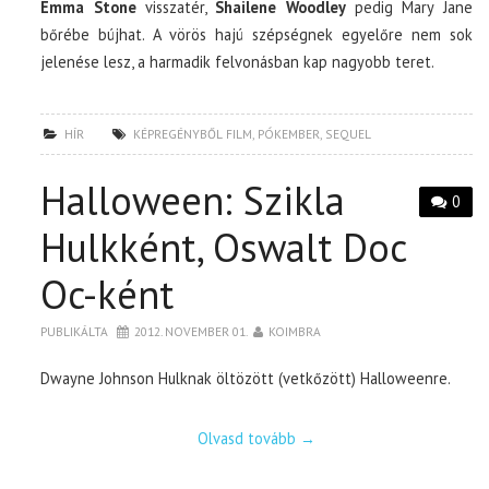
Emma Stone
visszatér,
Shailene Woodley
pedig Mary Jane
bőrébe bújhat. A vörös hajú szépségnek egyelőre nem sok
jelenése lesz, a harmadik felvonásban kap nagyobb teret.
HÍR
KÉPREGÉNYBŐL FILM
,
PÓKEMBER
,
SEQUEL
Halloween: Szikla
0
Hulkként, Oswalt Doc
Oc-ként
PUBLIKÁLTA
2012. NOVEMBER 01.
KOIMBRA
Dwayne Johnson Hulknak öltözött (vetkőzött) Halloweenre.
Olvasd tovább
→