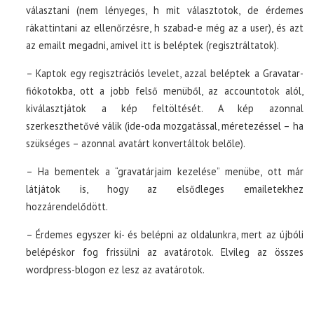
választani (nem lényeges, h mit választotok, de érdemes
rákattintani az ellenőrzésre, h szabad-e még az a user), és azt
az emailt megadni, amivel itt is beléptek (regisztráltatok).
– Kaptok egy regisztrációs levelet, azzal beléptek a Gravatar-
fiókotokba, ott a jobb felső menüből, az accountotok alól,
kiválasztjátok a kép feltöltését. A kép azonnal
szerkeszthetővé válik (ide-oda mozgatással, méretezéssel – ha
szükséges – azonnal avatárt konvertáltok belőle).
– Ha bementek a “gravatárjaim kezelése” menübe, ott már
látjátok is, hogy az elsődleges emailetekhez
hozzárendelődött.
– Érdemes egyszer ki- és belépni az oldalunkra, mert az újbóli
belépéskor fog frissülni az avatárotok. Elvileg az összes
wordpress-blogon ez lesz az avatárotok.