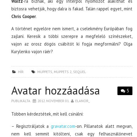
Waltz
-ra bíznák, aki egy Interpol nyomozót alakíthat és
biztosra vehetjük, hogy dalra is fakad. Talán rappel egyet, mint
Chris Cooper
.
A történet egyelőre nem ismert, a cselekmény Európában fog
zajlani. Keresik a többi szerepre a megfelelő színészeket,
vajon az orosz dögös csábítót ki fogja megformálni? Olga
Kurylenko vajon ráér?
HÍR
MUPPETS
,
MUPPETS 2
,
SEQUEL
Avatar hozzáadása
5
PUBLIKÁLTA
2012. NOVEMBER 01.
ELANOR_
Többen kérdeztétek, mit kell csinálni:
– Regisztráljatok a
gravatar.com
-on. Pillanatok alatt megvan,
nem kell semmit kitölteni, csak egy felhasználónevet