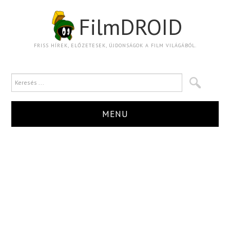
FilmDROID
FRISS HÍREK, ELŐZETESEK, ÚJDONSÁGOK A FILM VILÁGÁBÓL.
MENU
HÍR
TRAILER
KRITIKA
BOXOFFICE