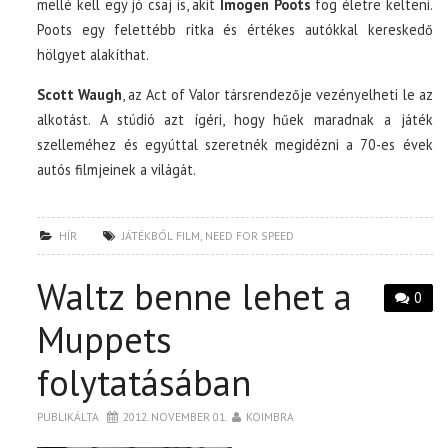
mellé kell egy jó csaj is, akit
Imogen Poots
fog életre kelteni.
Poots egy felettébb ritka és értékes autókkal kereskedő
hölgyet alakíthat.
Scott Waugh
, az Act of Valor társrendezője vezényelheti le az
alkotást. A stúdió azt ígéri, hogy hűek maradnak a játék
szelleméhez és egyúttal szeretnék megidézni a 70-es évek
autós filmjeinek a világát.
HÍR
JÁTÉKBÓL FILM
,
NEED FOR SPEED
Waltz benne lehet a
0
Muppets
folytatásában
PUBLIKÁLTA
2012. NOVEMBER 01.
KOIMBRA