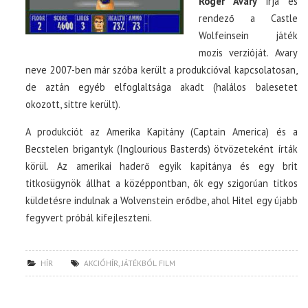
Roger Avary
írja és
rendező a Castle
Wolfeinsein játék
mozis verzióját. Avary
neve 2007-ben már szóba került a produkcióval kapcsolatosan,
de aztán egyéb elfoglaltsága akadt (halálos balesetet
okozott, sittre került).
A produkciót az Amerika Kapitány (Captain America) és a
Becstelen brigantyk (Inglourious Basterds) ötvözeteként írták
körül. Az amerikai haderő egyik kapitánya és egy brit
titkosügynök állhat a középpontban, ők egy szigorúan titkos
küldetésre indulnak a Wolvenstein erődbe, ahol Hitel egy újabb
fegyvert próbál kifejleszteni.
HÍR
AKCIÓHÍR
,
JÁTÉKBÓL FILM