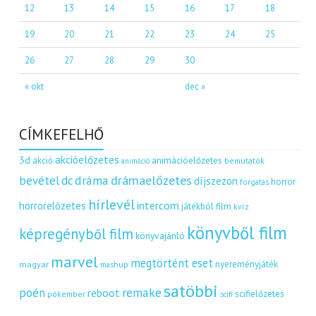
12
13
14
15
16
17
18
19
20
21
22
23
24
25
26
27
28
29
30
« okt
dec »
CÍMKEFELHŐ
akcióelőzetes
3d
akció
animációelőzetes
bemutatók
animáció
dráma
drámaelőzetes
bevétel
dc
díjszezon
horror
forgatás
hírlevél
intercom
horrorelőzetes
játékból film
kvíz
könyvből film
képregényből film
könyvajánló
marvel
megtörtént eset
nyereményjáték
magyar
mashup
satöbbi
remake
poén
reboot
scifielőzetes
pókember
scifi