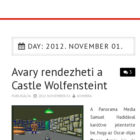
TOP10
KULISSZA
DAY:
2012. NOVEMBER 01.
CIKK
Avary rendezheti a
PÓLÓ RENDELÉS
3
Castle Wolfensteint
PUBLIKÁLTA
2012. NOVEMBER 01.
KOIMBRA
A Panorama Media
Samuel Hadidával
karöltve jelentette
be, hogy az Oscar-díjas