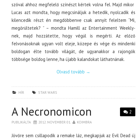
szóval ahhoz megfelelő színészt kértek volna fel. Majd mikor
Lucas azt mondta, hogy megcsináljuk a hetedik, nyolcadik és
kilencedik részt én megdöbbenve csak annyit feleltem “Mi,
megőrültetek? ” – mondta Hamill az Entertainment Weekly-
nek, majd hozzátette, hogy végül is megérti. Az előző
felvonásoknak ugyan volt eleje, közepe és vége és mindenki
boldogan élte tovább világát, de ugyanakkor a rajongók
többsége boldog lenne, ha újabb kalandokat láthatnának.
Olvasd tovább
→
HÍR
STAR WARS
A Necronomicon
2
PUBLIKÁLTA
2012. NOVEMBER 01.
KOIMBRA
Jövőre sem csillapodik a remake láz, megkapjuk az Evil Dead új