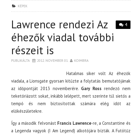
KÉPEK
Lawrence rendezi Az
4
éhezők viadal további
részeit is
PUBLIKÁLTA
2012. NOVEMBER 01.
KOIMBRA
Hatalmas siker volt Az éhezők
viadala, a Lionsgate gyorsan kitűzte a folytatás bemutatójának
az időpontját 2013 novemberére.
Gary Ross
rendező nem
teketóriázott sokat, inkább lelépett, mert szerinte túl sietős a
tempó és nem biztosítottak számára elég időt az
előkészületekre.
Így a második felvonást
Francis Lawrence
-re, a Constantine és
a Legenda vagyok (I Am Legend) alkotójára bízták. A Futótűz