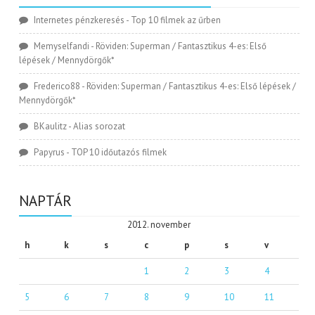
Internetes pénzkeresés
-
Top 10 filmek az űrben
Memyselfandi
-
Röviden: Superman / Fantasztikus 4-es: Első
lépések / Mennydörgők*
Frederico88
-
Röviden: Superman / Fantasztikus 4-es: Első lépések /
Mennydörgők*
BKaulitz
-
Alias sorozat
Papyrus
-
TOP 10 időutazós filmek
NAPTÁR
2012. november
h
k
s
c
p
s
v
1
2
3
4
5
6
7
8
9
10
11