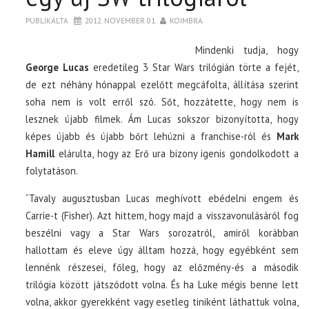
PUBLIKÁLTA
2012. NOVEMBER 01.
KOIMBRA
Mindenki tudja, hogy
George Lucas
eredetileg 3 Star Wars trilógián törte a fejét,
de ezt néhány hónappal ezelőtt megcáfolta, állítása szerint
soha nem is volt erről szó. Sőt, hozzátette, hogy nem is
lesznek újabb filmek. Ám Lucas sokszor bizonyította, hogy
képes újabb és újabb bőrt lehúzni a franchise-ról és
Mark
Hamill
elárulta, hogy az Erő ura bizony igenis gondolkodott a
folytatáson.
“Tavaly augusztusban Lucas meghívott ebédelni engem és
Carrie-t (Fisher). Azt hittem, hogy majd a visszavonulásáról fog
beszélni vagy a Star Wars sorozatról, amiről korábban
hallottam és eleve úgy álltam hozzá, hogy egyébként sem
lennénk részesei, főleg, hogy az előzmény-és a második
trilógia között játszódott volna. És ha Luke mégis benne lett
volna, akkor gyerekként vagy esetleg tiniként láthattuk volna,