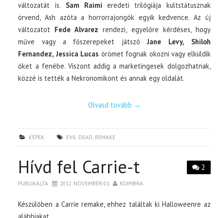
változatát is.
Sam Raimi
eredeti trilógiája kultstátusznak
örvend, Ash azóta a horrorrajongók egyik kedvence. Az új
változatot
Fede Alvarez
rendezi, egyelőre kérdéses, hogy
műve vagy a főszerepeket játszó
Jane Levy, Shiloh
Fernandez, Jessica Lucas
örömet fognak okozni vagy elküldik
őket a fenébe. Viszont addig a marketingesek dolgozhatnak,
közzé is tették a Nekronomikont és annak egy oldalát.
Olvasd tovább
→
KÉPEK
EVIL DEAD
,
REMAKE
Hívd fel Carrie-t
2
PUBLIKÁLTA
2012. NOVEMBER 01.
KOIMBRA
Készülőben a Carrie remake, ehhez találtak ki Halloweenre az
alábbiakat.