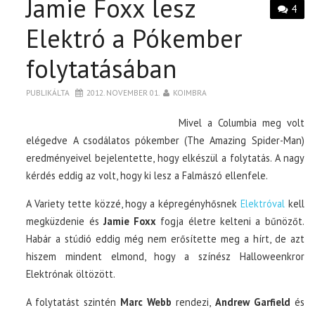
Jamie Foxx lesz
4
Elektró a Pókember
folytatásában
PUBLIKÁLTA
2012. NOVEMBER 01.
KOIMBRA
Mivel a Columbia meg volt
elégedve A csodálatos pókember (The Amazing Spider-Man)
eredményeivel bejelentette, hogy elkészül a folytatás. A nagy
kérdés eddig az volt, hogy ki lesz a Falmászó ellenfele.
A Variety tette közzé, hogy a képregényhősnek
Elektróval
kell
megküzdenie és
Jamie Foxx
fogja életre kelteni a bűnözőt.
Habár a stúdió eddig még nem erősítette meg a hírt, de azt
hiszem mindent elmond, hogy a színész Halloweenkror
Elektrónak öltözött.
A folytatást szintén
Marc Webb
rendezi,
Andrew Garfield
és