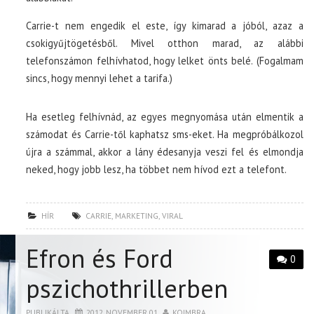
Carrie-t nem engedik el este, így kimarad a jóból, azaz a
csokigyűjtögetésből. Mivel otthon marad, az alábbi
telefonszámon felhívhatod, hogy lelket önts belé. (Fogalmam
sincs, hogy mennyi lehet a tarifa.)
Ha esetleg felhívnád, az egyes megnyomása után elmentik a
számodat és Carrie-től kaphatsz sms-eket. Ha megpróbálkozol
újra a számmal, akkor a lány édesanyja veszi fel és elmondja
neked, hogy jobb lesz, ha többet nem hívod ezt a telefont.
HÍR
CARRIE
,
MARKETING
,
VIRAL
Efron és Ford
0
pszichothrillerben
PUBLIKÁLTA
2012. NOVEMBER 01.
KOIMBRA