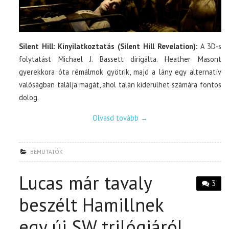
Silent Hill: Kinyilatkoztatás (Silent Hill Revelation):
A 3D-s
folytatást Michael J. Bassett dirigálta. Heather Masont
gyerekkora óta rémálmok gyötrik, majd a lány egy alternatív
valóságban találja magát, ahol talán kiderülhet számára fontos
dolog.
Olvasd tovább
→
BEMUTATÓK
Lucas már tavaly
3
beszélt Hamillnek
egy új SW trilógiáról