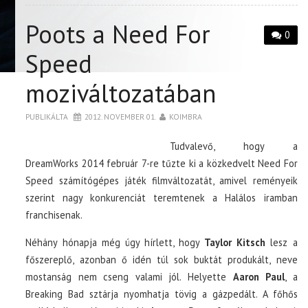
Poots a Need For
0
Speed
moziváltozatában
PUBLIKÁLTA
2012. NOVEMBER 01.
KOIMBRA
Tudvalevő, hogy a
DreamWorks 2014 február 7-re tűzte ki a közkedvelt Need For
Speed számítógépes játék filmváltozatát, amivel reményeik
szerint nagy konkurenciát teremtenek a Halálos iramban
franchisenak.
Néhány hónapja még úgy hírlett, hogy
Taylor Kitsch
lesz a
főszereplő, azonban ő idén túl sok buktát produkált, neve
mostanság nem cseng valami jól. Helyette
Aaron Paul
, a
Breaking Bad sztárja nyomhatja tövig a gázpedált. A főhős