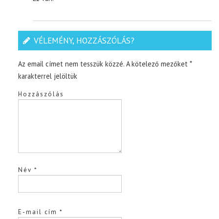
VÉLEMÉNY, HOZZÁSZÓLÁS?
Az email címet nem tesszük közzé.
A kötelező mezőket
*
karakterrel jelöltük
Hozzászólás
Név
*
E-mail cím
*