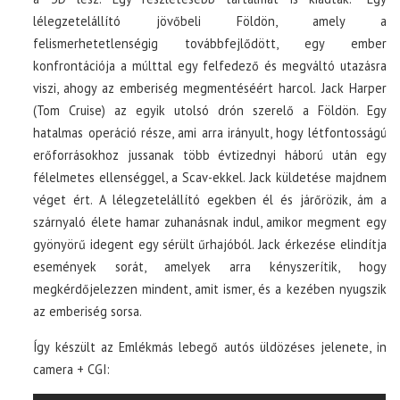
lélegzetelállító jövőbeli Földön, amely a
felismerhetetlenségig továbbfejlődött, egy ember
konfrontációja a múlttal egy felfedező és megváltó utazásra
viszi, ahogy az emberiség megmentéséért harcol. Jack Harper
(Tom Cruise) az egyik utolsó drón szerelő a Földön. Egy
hatalmas operáció része, ami arra irányult, hogy létfontosságú
erőforrásokhoz jussanak több évtizednyi háború után egy
félelmetes ellenséggel, a Scav-ekkel. Jack küldetése majdnem
véget ért. A lélegzetelállító egekben él és járőrözik, ám a
szárnyaló élete hamar zuhanásnak indul, amikor megment egy
gyönyörű idegent egy sérült űrhajóból. Jack érkezése elindítja
események sorát, amelyek arra kényszerítik, hogy
megkérdőjelezzen mindent, amit ismer, és a kezében nyugszik
az emberiség sorsa.
Így készült az Emlékmás lebegő autós üldözéses jelenete, in
camera + CGI: