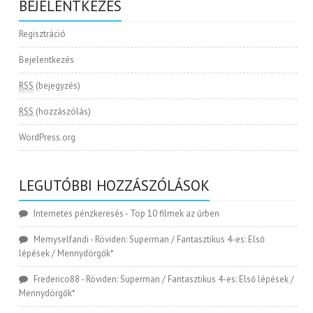
BEJELENTKEZÉS
Regisztráció
Bejelentkezés
RSS
(bejegyzés)
RSS
(hozzászólás)
WordPress.org
LEGUTÓBBI HOZZÁSZÓLÁSOK
Internetes pénzkeresés
-
Top 10 filmek az űrben
Memyselfandi
-
Röviden: Superman / Fantasztikus 4-es: Első
lépések / Mennydörgők*
Frederico88
-
Röviden: Superman / Fantasztikus 4-es: Első lépések /
Mennydörgők*