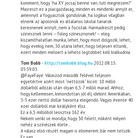
komment, hogy “ha XY jocsaj benne van, tuti megnezem?”
Masreszt ez a piacgazdasag, minden es mindenki annyit er,
amennyit a fogyasztok gondolnak, ha logikus vilagban
elnenk az apolonok es altalanos iskolai tanarok
keresnenek ennyit, nem a focistak. Harmadreszt pedig
szinesznek lenni – foleg szinesznonek! – eleg
kiszamithatatlan munka, lehet, hogy most dolgozik, lehet,
hogy evekig nem, 30 utana lehet, hogy teljesen eltunik,
ezert minden meloert a leheto legtobbet kell kialkudnia.
Tom Bobb ·
http://tombobb.blog.hu
2012.08.15.
05:59:03
@FayeFaye: Válaszod második felével teljesen
egyetértve azért most “nettózok” kicsit: 10 millió
dollárból adózás után olyan 6,5-7 millió marad. Ahhoz,
hogy kellemesen, kimondottan jól élj idekint Amerikában,
3-5 ezer nettó dollár havonta elegendő. Vagyis évente 40
ezer dollárból már királyként élsz.
Ez a 6,5 millióból leosztva 162 év.
Nekem senki se mondja, hogy 30 felett, nőként milyen
nehéz a színészek élete…
A válasz első részét magam is elismerem, bár nem tetszik.
Ez van.