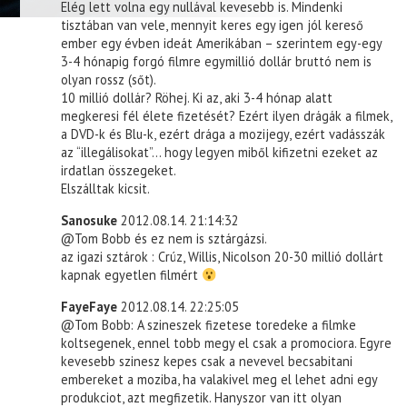
Elég lett volna egy nullával kevesebb is. Mindenki
tisztában van vele, mennyit keres egy igen jól kereső
ember egy évben ideát Amerikában – szerintem egy-egy
3-4 hónapig forgó filmre egymillió dollár bruttó nem is
olyan rossz (sőt).
10 millió dollár? Röhej. Ki az, aki 3-4 hónap alatt
megkeresi fél élete fizetését? Ezért ilyen drágák a filmek,
a DVD-k és Blu-k, ezért drága a mozijegy, ezért vadásszák
az “illegálisokat”… hogy legyen miből kifizetni ezeket az
irdatlan összegeket.
Elszálltak kicsit.
Sanosuke
2012.08.14. 21:14:32
@Tom Bobb és ez nem is sztárgázsi.
az igazi sztárok : Crúz, Willis, Nicolson 20-30 millió dollárt
kapnak egyetlen filmért
FayeFaye
2012.08.14. 22:25:05
@Tom Bobb: A szineszek fizetese toredeke a filmke
koltsegenek, ennel tobb megy el csak a promociora. Egyre
kevesebb szinesz kepes csak a nevevel becsabitani
embereket a moziba, ha valakivel meg el lehet adni egy
produkciot, azt megfizetik. Hanyszor van itt olyan