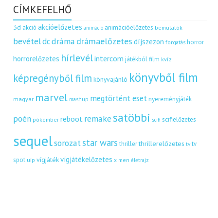
CÍMKEFELHŐ
akcióelőzetes
3d
akció
animációelőzetes
bemutatók
animáció
dráma
drámaelőzetes
bevétel
dc
díjszezon
horror
forgatás
hírlevél
intercom
horrorelőzetes
játékból film
kvíz
könyvből film
képregényből film
könyvajánló
marvel
megtörtént eset
nyereményjáték
magyar
mashup
satöbbi
remake
poén
reboot
scifielőzetes
pókember
scifi
sequel
star wars
sorozat
thrillerelőzetes
thriller
tv
tv
vígjátékelőzetes
vígjáték
spot
uip
x men
életrajz