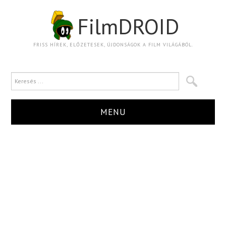
FilmDROID
FRISS HÍREK, ELŐZETESEK, ÚJDONSÁGOK A FILM VILÁGÁBÓL.
MENU
HÍR
TRAILER
KRITIKA
BOXOFFICE