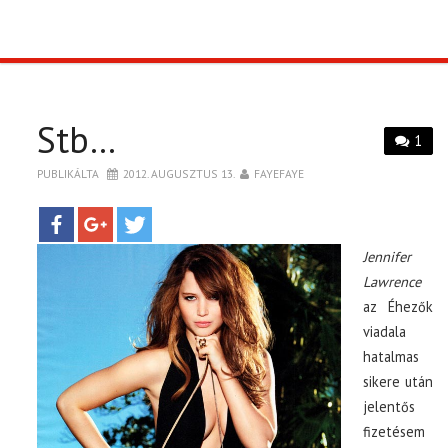
TOP10
KULISSZA
Stb…
1
CIKK
PUBLIKÁLTA
2012. AUGUSZTUS 13.
FAYEFAYE
PÓLÓ RENDELÉS
Jennifer
Lawrence
az Éhezők
viadala
hatalmas
sikere után
jelentős
fizetésem