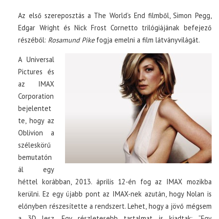
Az első szereposztás a The World’s End filmből, Simon Pegg,
Edgar Wright és Nick Frost Cornetto trilógiájának befejező
részéből:
Rosamund Pike
fogja emelni a film látványvilágát.
A Universal
Pictures és
az IMAX
Corporation
bejelentet
te, hogy az
Oblivion a
széleskörű
bemutatón
ál egy
héttel korábban, 2013. április 12-én fog az IMAX mozikba
kerülni. Ez egy újabb pont az IMAX-nek azután, hogy Nolan is
előnyben részesítette a rendszert. Lehet, hogy a jövő mégsem
a 3D lesz. Egy részletesebb tartalmat is kiadtak: “Egy