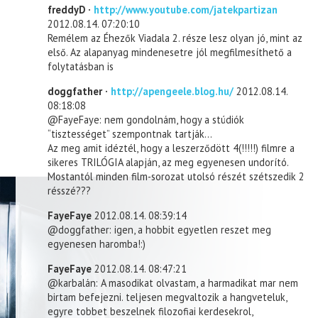
freddyD ·
http://www.youtube.com/jatekpartizan
2012.08.14. 07:20:10
Remélem az Éhezők Viadala 2. része lesz olyan jó, mint az
első. Az alapanyag mindenesetre jól megfilmesíthető a
folytatásban is
doggfather ·
http://apengeele.blog.hu/
2012.08.14.
08:18:08
@FayeFaye: nem gondolnám, hogy a stúdiók
“tisztességet” szempontnak tartják…
Az meg amit idéztél, hogy a leszerződött 4(!!!!!) filmre a
sikeres TRILÓGIA alapján, az meg egyenesen undorító.
Mostantól minden film-sorozat utolsó részét szétszedik 2
résszé???
FayeFaye
2012.08.14. 08:39:14
@doggfather: igen, a hobbit egyetlen reszet meg
egyenesen haromba!:)
FayeFaye
2012.08.14. 08:47:21
@karbalán: A masodikat olvastam, a harmadikat mar nem
birtam befejezni. teljesen megvaltozik a hangveteluk,
egyre tobbet beszelnek filozofiai kerdesekrol,