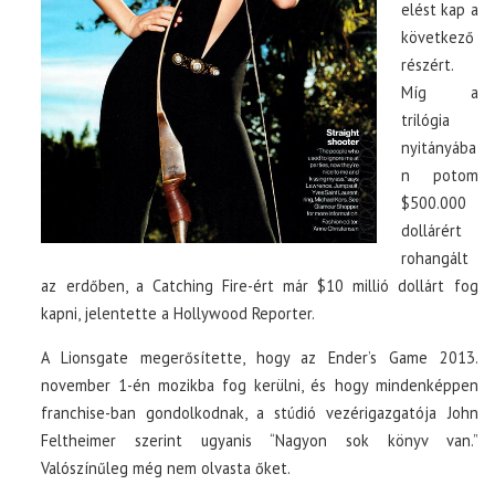
elést kap a
következő
részért.
Míg a
trilógia
nyitányába
n potom
$500.000
dollárért
rohangált
az erdőben, a Catching Fire-ért már $10 millió dollárt fog
kapni, jelentette a Hollywood Reporter.
A Lionsgate megerősítette, hogy az Ender’s Game 2013.
november 1-én mozikba fog kerülni, és hogy mindenképpen
franchise-ban gondolkodnak, a stúdió vezérigazgatója John
Feltheimer szerint ugyanis “Nagyon sok könyv van.”
Valószínűleg még nem olvasta őket.