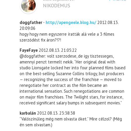
NIKODEMUS
doggfather ·
http://apengeele.blog.hu/
2012.08.13.
20:09:06
hogy hogy nem egyszerre íratták alá vele a 3 filmes
szerződést fix áron?!?!
FayeFaye
2012.08.13. 21:05:22
@doggfather: volt szerzodese, de igy tisztesseges,
amennyi penzt termelt nekik. “Her original deal with
studio Lionsgate locked her into four planned films based
on the best-selling Suzanne Collins trilogy, but producers
— recognizing the success of the franchise — moved to
renegotiate her contract as the film became an
international sensation. Such renegotiations are common
on major film franchises. The Twilight stars, for instance,
received significant salary bumps in subsequent movies.”
karbalán
2012.08.13. 23:38:38
“Valószínűleg még nem olvasta őket.” Mire célzol? (Még
én sem olvastam.)