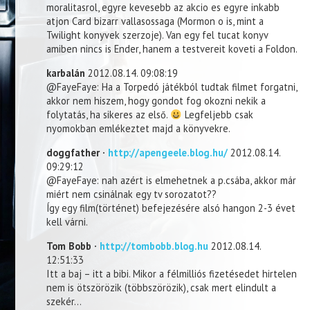
moralitasrol, egyre kevesebb az akcio es egyre inkabb
atjon Card bizarr vallasossaga (Mormon o is, mint a
Twilight konyvek szerzoje). Van egy fel tucat konyv
amiben nincs is Ender, hanem a testvereit koveti a Foldon.
karbalán
2012.08.14. 09:08:19
@FayeFaye: Ha a Torpedó játékból tudtak filmet forgatni,
akkor nem hiszem, hogy gondot fog okozni nekik a
folytatás, ha sikeres az első.
Legfeljebb csak
nyomokban emlékeztet majd a könyvekre.
doggfather ·
http://apengeele.blog.hu/
2012.08.14.
09:29:12
@FayeFaye: nah azért is elmehetnek a p.csába, akkor már
miért nem csinálnak egy tv sorozatot??
Így egy film(történet) befejezésére alsó hangon 2-3 évet
kell várni.
Tom Bobb ·
http://tombobb.blog.hu
2012.08.14.
12:51:33
Itt a baj – itt a bibi. Mikor a félmilliós fizetésedet hirtelen
nem is ötszörözik (többszörözik), csak mert elindult a
szekér…