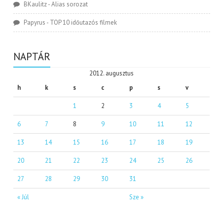
BKaulitz
-
Alias sorozat
Papyrus
-
TOP 10 időutazós filmek
NAPTÁR
2012. augusztus
h
k
s
c
p
s
v
1
2
3
4
5
6
7
8
9
10
11
12
13
14
15
16
17
18
19
20
21
22
23
24
25
26
27
28
29
30
31
« Júl
Sze »