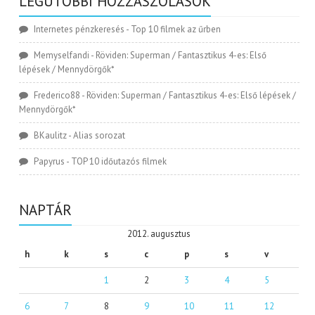
LEGUTÓBBI HOZZÁSZÓLÁSOK
Internetes pénzkeresés
-
Top 10 filmek az űrben
Memyselfandi
-
Röviden: Superman / Fantasztikus 4-es: Első
lépések / Mennydörgők*
Frederico88
-
Röviden: Superman / Fantasztikus 4-es: Első lépések /
Mennydörgők*
BKaulitz
-
Alias sorozat
Papyrus
-
TOP 10 időutazós filmek
NAPTÁR
2012. augusztus
h
k
s
c
p
s
v
1
2
3
4
5
6
7
8
9
10
11
12