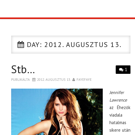
TOP10
KULISSZA
DAY:
2012. AUGUSZTUS 13.
CIKK
Stb…
PÓLÓ RENDELÉS
1
PUBLIKÁLTA
2012. AUGUSZTUS 13.
FAYEFAYE
Jennifer
Lawrence
az Éhezők
viadala
hatalmas
sikere után