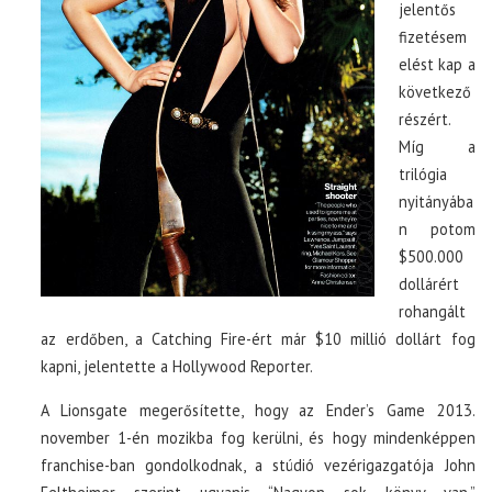
jelentős
fizetésem
elést kap a
következő
részért.
Míg a
trilógia
nyitányába
n potom
$500.000
dollárért
rohangált
az erdőben, a Catching Fire-ért már $10 millió dollárt fog
kapni, jelentette a Hollywood Reporter.
A Lionsgate megerősítette, hogy az Ender’s Game 2013.
november 1-én mozikba fog kerülni, és hogy mindenképpen
franchise-ban gondolkodnak, a stúdió vezérigazgatója John