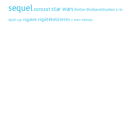
sequel
star wars
sorozat
thrillerelőzetes
thriller
tv
tv
vígjátékelőzetes
vígjáték
spot
uip
x men
életrajz