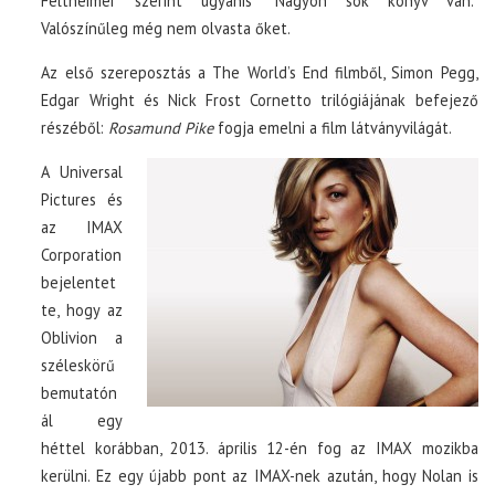
Feltheimer szerint ugyanis “Nagyon sok könyv van.”
Valószínűleg még nem olvasta őket.
Az első szereposztás a The World’s End filmből, Simon Pegg,
Edgar Wright és Nick Frost Cornetto trilógiájának befejező
részéből:
Rosamund Pike
fogja emelni a film látványvilágát.
A Universal
Pictures és
az IMAX
Corporation
bejelentet
te, hogy az
Oblivion a
széleskörű
bemutatón
ál egy
héttel korábban, 2013. április 12-én fog az IMAX mozikba
kerülni. Ez egy újabb pont az IMAX-nek azután, hogy Nolan is