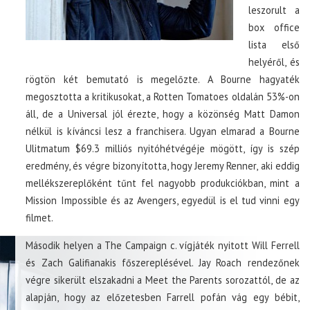
leszorult a
box office
lista első
helyéről, és
rögtön két bemutató is megelőzte. A Bourne hagyaték
megosztotta a kritikusokat, a Rotten Tomatoes oldalán 53%-on
áll, de a Universal jól érezte, hogy a közönség Matt Damon
nélkül is kíváncsi lesz a franchisera. Ugyan elmarad a Bourne
Ulitmatum $69.3 milliós nyitóhétvégéje mögött, így is szép
eredmény, és végre bizonyította, hogy Jeremy Renner, aki eddig
mellékszereplőként tűnt fel nagyobb produkciókban, mint a
Mission Impossible és az Avengers, egyedül is el tud vinni egy
filmet.
Második helyen a The Campaign c. vígjáték nyitott Will Ferrell
és Zach Galifianakis főszereplésével. Jay Roach rendezőnek
végre sikerült elszakadni a Meet the Parents sorozattól, de az
alapján, hogy az előzetesben Farrell pofán vág egy bébit,