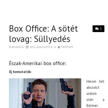
Box Office: A sötét
1
lovag: Süllyedés
PUBLIKÁLTA
2012. AUGUSZTUS 13.
FAYEFAYE
Észak-Amerikai box office:
Új bemutatók:
Három hét
abszolút
uralom
után a
Batman