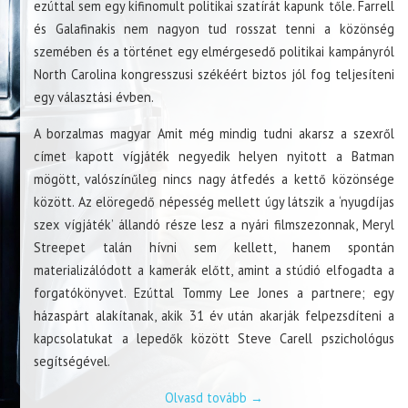
ezúttal sem egy kifinomult politikai szatírát kapunk tőle. Farrell
és Galafinakis nem nagyon tud rosszat tenni a közönség
szemében és a történet egy elmérgesedő politikai kampányról
North Carolina kongresszusi székéért biztos jól fog teljesíteni
egy választási évben.
A borzalmas magyar Amit még mindig tudni akarsz a szexről
címet kapott vígjáték negyedik helyen nyitott a Batman
mögött, valószínűleg nincs nagy átfedés a kettő közönsége
között. Az elöregedő népesség mellett úgy látszik a ‘nyugdíjas
szex vígjáték’ állandó része lesz a nyári filmszezonnak, Meryl
Streepet talán hívni sem kellett, hanem spontán
materializálódott a kamerák előtt, amint a stúdió elfogadta a
forgatókönyvet. Ezúttal Tommy Lee Jones a partnere; egy
házaspárt alakítanak, akik 31 év után akarják felpezsdíteni a
kapcsolatukat a lepedők között Steve Carell pszichológus
segítségével.
Olvasd tovább
→