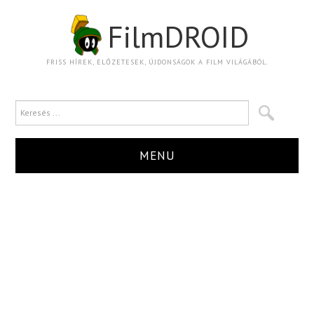
FilmDROID
FRISS HÍREK, ELŐZETESEK, ÚJDONSÁGOK A FILM VILÁGÁBÓL.
MENU
HÍR
TRAILER
KRITIKA
BOXOFFICE