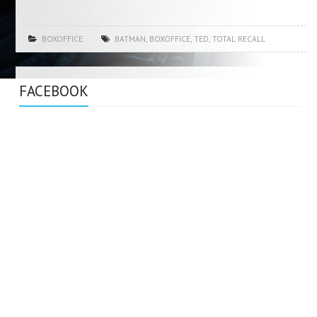
BOXOFFICE
BATMAN
,
BOXOFFICE
,
TED
,
TOTAL RECALL
FACEBOOK