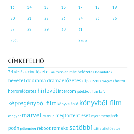
13
14
15
16
17
18
19
20
21
22
23
24
25
26
27
28
29
30
31
« Júl
Sze »
CÍMKEFELHŐ
akcióelőzetes
3d
akció
animációelőzetes
bemutatók
animáció
dráma
drámaelőzetes
bevétel
dc
díjszezon
horror
forgatás
hírlevél
intercom
horrorelőzetes
játékból film
kvíz
könyvből film
képregényből film
könyvajánló
marvel
megtörtént eset
nyereményjáték
magyar
mashup
satöbbi
remake
poén
reboot
scifielőzetes
pókember
scifi