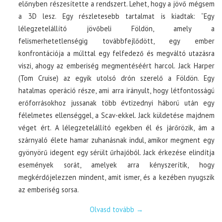
előnyben részesítette a rendszert. Lehet, hogy a jövő mégsem
a 3D lesz. Egy részletesebb tartalmat is kiadtak: “Egy
lélegzetelállító jövőbeli Földön, amely a
felismerhetetlenségig továbbfejlődött, egy ember
konfrontációja a múlttal egy felfedező és megváltó utazásra
viszi, ahogy az emberiség megmentéséért harcol. Jack Harper
(Tom Cruise) az egyik utolsó drón szerelő a Földön. Egy
hatalmas operáció része, ami arra irányult, hogy létfontosságú
erőforrásokhoz jussanak több évtizednyi háború után egy
félelmetes ellenséggel, a Scav-ekkel. Jack küldetése majdnem
véget ért. A lélegzetelállító egekben él és járőrözik, ám a
szárnyaló élete hamar zuhanásnak indul, amikor megment egy
gyönyörű idegent egy sérült űrhajóból. Jack érkezése elindítja
események sorát, amelyek arra kényszerítik, hogy
megkérdőjelezzen mindent, amit ismer, és a kezében nyugszik
az emberiség sorsa.
Olvasd tovább
→