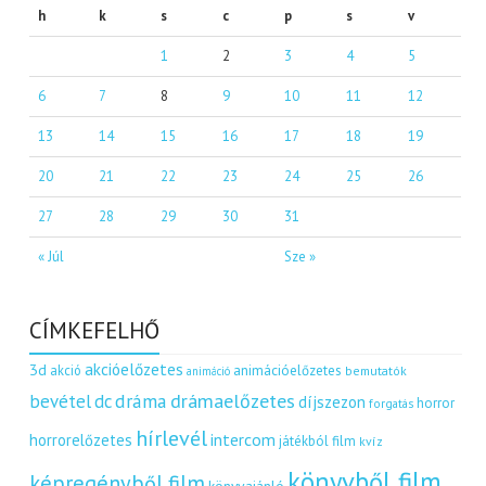
h
k
s
c
p
s
v
1
2
3
4
5
6
7
8
9
10
11
12
13
14
15
16
17
18
19
20
21
22
23
24
25
26
27
28
29
30
31
« Júl
Sze »
CÍMKEFELHŐ
akcióelőzetes
3d
akció
animációelőzetes
bemutatók
animáció
dráma
drámaelőzetes
bevétel
dc
díjszezon
horror
forgatás
hírlevél
intercom
horrorelőzetes
játékból film
kvíz
könyvből film
képregényből film
könyvajánló