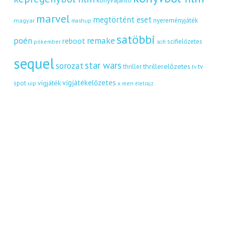
marvel
megtörtént eset
nyereményjáték
magyar
mashup
satöbbi
remake
poén
reboot
scifielőzetes
pókember
scifi
sequel
star wars
sorozat
thrillerelőzetes
thriller
tv
tv
vígjátékelőzetes
vígjáték
spot
uip
x men
életrajz