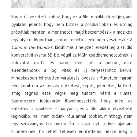
Rögös út vezetett ahhoz, hogy ez a film mozikba kerüljön, ami
gyakran jelenti, hogy nem bíznak a produkcióban és utólag
próbálják menteni a menthetőt, majd becsempészik a mozikba
egy olyan időpontban, amikor remélik, senki nem veszi észre. A
Cabin in the Woods
-al kicsit más a helyzet, eredetileg a stúdió
konvertálni akarta 3D-be, végül az MGM csődbemenetelének is
áldozatul esett, és három évet ült a polcon, mire
elrendeződtek a jogi viták és új terjesztőhöz került.
Mindeközben hihetetlen várakozás övezte a filmet, én három
éve kerültem az összes előzetest, képet, jelenetet, kritikát,
amíg tegnap este végre meg tudtam nézni a filmet.
Szerencsére idejekorán figyelmeztettek, hogy még az
előzetes is spoileres – nagyon -, és a film akkor élvezhető
leginkább, ha nem tudunk róla annál többet, minthogy nem
egy szokványos tini horror. Én is csak ezt tudom ajánlani
mindenkinek, ha lehet teljesen érintetlenül nézze meg a