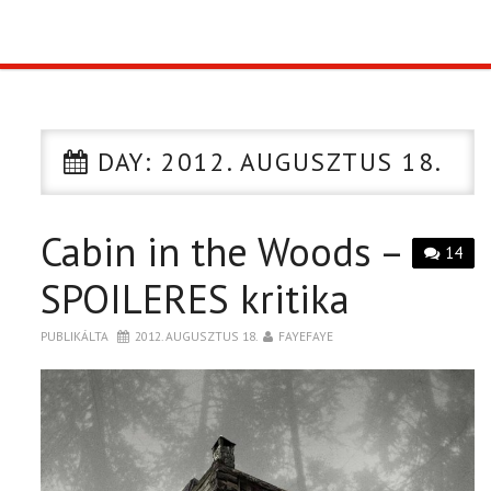
TOP10
KULISSZA
DAY:
2012. AUGUSZTUS 18.
CIKK
Cabin in the Woods –
PÓLÓ RENDELÉS
14
SPOILERES kritika
PUBLIKÁLTA
2012. AUGUSZTUS 18.
FAYEFAYE