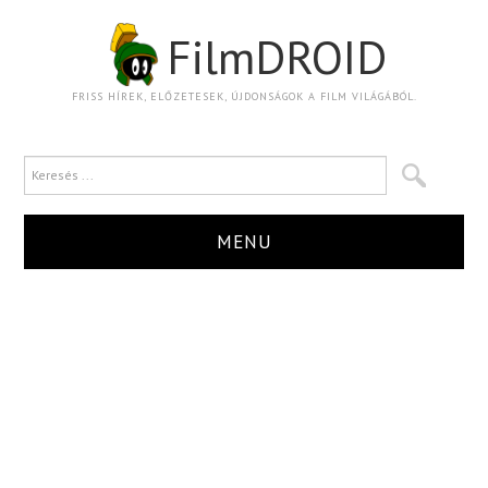
FilmDROID
FRISS HÍREK, ELŐZETESEK, ÚJDONSÁGOK A FILM VILÁGÁBÓL.
MENU
HÍR
TRAILER
KRITIKA
BOXOFFICE