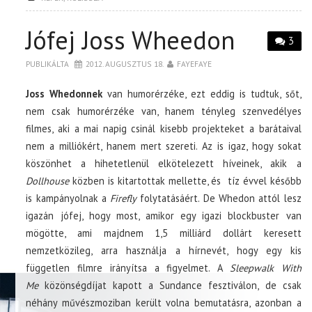
Jófej Joss Wheedon
3
PUBLIKÁLTA
2012. AUGUSZTUS 18.
FAYEFAYE
Joss Whedonnek
van humorérzéke, ezt eddig is tudtuk, sőt,
nem csak humorérzéke van, hanem tényleg szenvedélyes
filmes, aki a mai napig csinál kisebb projekteket a barátaival
nem a milliókért, hanem mert szereti. Az is igaz, hogy sokat
köszönhet a hihetetlenül elkötelezett híveinek, akik a
Dollhouse
közben is kitartottak mellette, és tíz évvel később
is kampányolnak a
Firefly
folytatásáért. De Whedon attól lesz
igazán jófej, hogy most, amikor egy igazi blockbuster van
mögötte, ami majdnem 1,5 milliárd dollárt keresett
nemzetközileg, arra használja a hírnevét, hogy egy kis
független filmre irányítsa a figyelmet. A
Sleepwalk With
Me
közönségdíjat kapott a Sundance fesztiválon, de csak
néhány művészmoziban került volna bemutatásra, azonban a