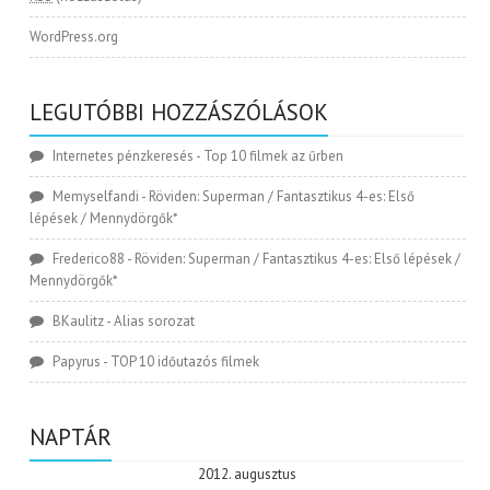
WordPress.org
LEGUTÓBBI HOZZÁSZÓLÁSOK
Internetes pénzkeresés
-
Top 10 filmek az űrben
Memyselfandi
-
Röviden: Superman / Fantasztikus 4-es: Első
lépések / Mennydörgők*
Frederico88
-
Röviden: Superman / Fantasztikus 4-es: Első lépések /
Mennydörgők*
BKaulitz
-
Alias sorozat
Papyrus
-
TOP 10 időutazós filmek
NAPTÁR
2012. augusztus