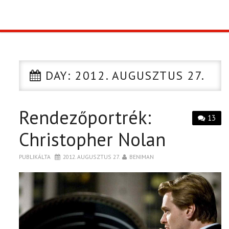
TOP10
KULISSZA
DAY:
2012. AUGUSZTUS 27.
CIKK
Rendezőportrék:
PÓLÓ RENDELÉS
13
Christopher Nolan
PUBLIKÁLTA
2012. AUGUSZTUS 27.
BENIMAN