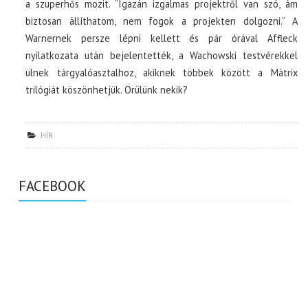
a szuperhős mozit. ”Igazán izgalmas projektről van szó, ám
biztosan állíthatom, nem fogok a projekten dolgozni.” A
Warnernek persze lépni kellett és pár órával Affleck
nyilatkozata után bejelentették, a Wachowski testvérekkel
ülnek tárgyalóasztalhoz, akiknek többek között a Mátrix
trilógiát köszönhetjük. Örülünk nekik?
HÍR
FACEBOOK