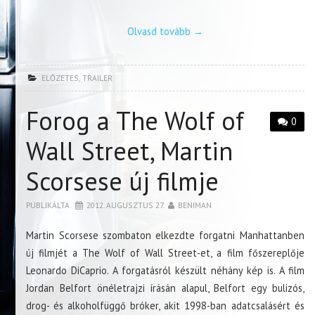
Olvasd tovább
→
ELŐZETES
,
TRAILER
Forog a The Wolf of
0
Wall Street, Martin
Scorsese új filmje
PUBLIKÁLTA
2012. AUGUSZTUS 27.
BENIMAN
Martin Scorsese szombaton elkezdte forgatni Manhattanben
új filmjét a The Wolf of Wall Street-et, a film főszereplője
Leonardo DiCaprio. A forgatásról készült néhány kép is. A film
Jordan Belfort önéletrajzi írásán alapul, Belfort egy bulizós,
drog- és alkoholfüggő bróker, akit 1998-ban adatcsalásért és