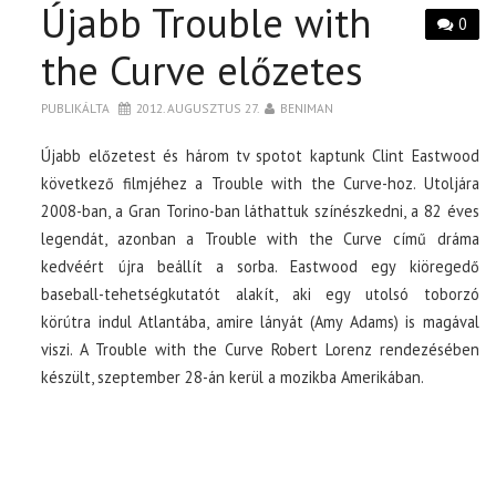
Újabb Trouble with
0
the Curve előzetes
PUBLIKÁLTA
2012. AUGUSZTUS 27.
BENIMAN
Újabb előzetest és három tv spotot kaptunk Clint Eastwood
következő filmjéhez a Trouble with the Curve-hoz. Utoljára
2008-ban, a Gran Torino-ban láthattuk színészkedni, a 82 éves
legendát, azonban a Trouble with the Curve című dráma
kedvéért újra beállít a sorba. Eastwood egy kiöregedő
baseball-tehetségkutatót alakít, aki egy utolsó toborzó
körútra indul Atlantába, amire lányát (Amy Adams) is magával
viszi. A Trouble with the Curve Robert Lorenz rendezésében
készült, szeptember 28-án kerül a mozikba Amerikában.