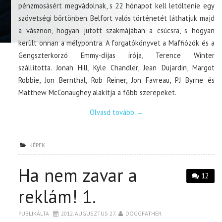
pénzmosásért megvádolnak, s 22 hónapot kell letöltenie egy
szövetségi börtönben. Belfort valós történetét láthatjuk majd
a vásznon, hogyan jutott szakmájában a csúcsra, s hogyan
került onnan a mélypontra. A forgatókönyvet a Maffiózók és a
Gengszterkorzó Emmy-díjas írója, Terence Winter
szállította. Jonah Hill, Kyle Chandler, Jean Dujardin, Margot
Robbie, Jon Bernthal, Rob Reiner, Jon Favreau, PJ Byrne és
Matthew McConaughey alakítja a főbb szerepeket.
Olvasd tovább
→
KÉPEK
Ha nem zavar a
12
reklám! 1.
PUBLIKÁLTA
2012. AUGUSZTUS 27.
DOGGFATHER