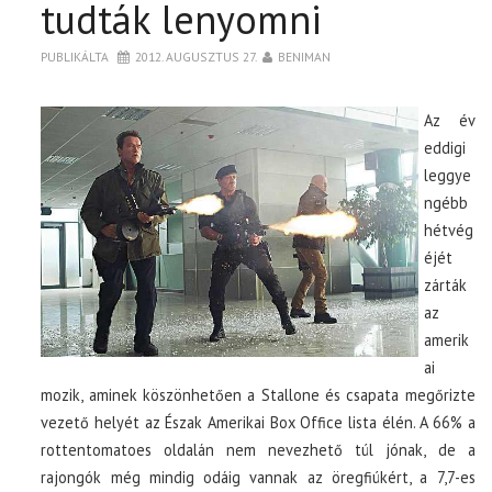
tudták lenyomni
PUBLIKÁLTA
2012. AUGUSZTUS 27.
BENIMAN
Az év
eddigi
leggye
ngébb
hétvég
éjét
zárták
az
amerik
ai
mozik, aminek köszönhetően a Stallone és csapata megőrizte
vezető helyét az Észak Amerikai Box Office lista élén. A 66% a
rottentomatoes oldalán nem nevezhető túl jónak, de a
rajongók még mindig odáig vannak az öregfiúkért, a 7,7-es