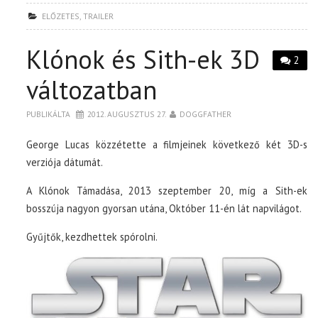
ELŐZETES
,
TRAILER
Klónok és Sith-ek 3D
2
változatban
PUBLIKÁLTA
2012. AUGUSZTUS 27.
DOGGFATHER
George Lucas közzétette a filmjeinek következő két 3D-s
verziója dátumát.
A Klónok Támadása, 2013 szeptember 20, míg a Sith-ek
bosszúja nagyon gyorsan utána, Október 11-én lát napvilágot.
Gyűjtők, kezdhettek spórolni.