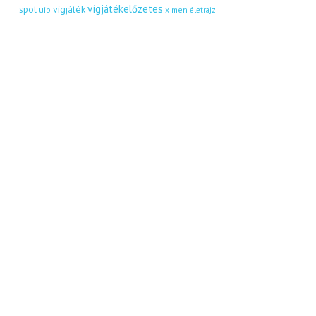
vígjátékelőzetes
vígjáték
spot
uip
x men
életrajz