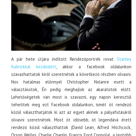
A pár hete útjára indított Rendezőportrék rovat
Stanley
Kubrickkal kezdődött
, akkor a facebook oldalunkon
szavazhattatok kiről szeretnétek a következő részben olvasni.
Nos hatalmas előnnyel Christopher Nolanre esett a
választásotok, Én pedig meghajlok az akaratotok előtt.
Lehetőségetek van most is szavazni, egy napon keresztül
tehetitek meg ezt Facebook oldalunkon, ismét öt rendező
közül választhatjátok ki azt az egyet akinek a pályafutásáról
olvasni szeretnétek. Most öt idősebb, öt legendává érett
rendező közül választhattok (David Lean, Alfred Hitchcock,
Orson Welles, Charlie Chaplin, Francis Ford Coppola), a legtöbb