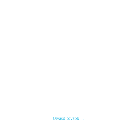
Olvasd tovább
→