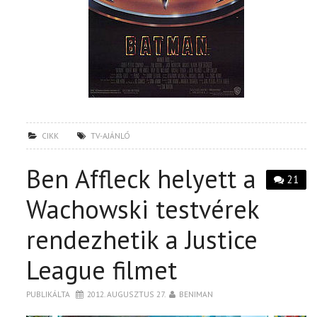
CIKK
TV-AJÁNLÓ
Ben Affleck helyett a
21
Wachowski testvérek
rendezhetik a Justice
League filmet
PUBLIKÁLTA
2012. AUGUSZTUS 27.
BENIMAN