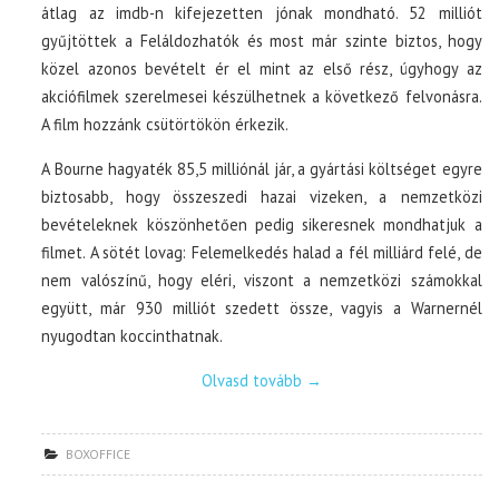
átlag az imdb-n kifejezetten jónak mondható. 52 milliót
gyűjtöttek a Feláldozhatók és most már szinte biztos, hogy
közel azonos bevételt ér el mint az első rész, úgyhogy az
akciófilmek szerelmesei készülhetnek a következő felvonásra.
A film hozzánk csütörtökön érkezik.
A Bourne hagyaték 85,5 milliónál jár, a gyártási költséget egyre
biztosabb, hogy összeszedi hazai vizeken, a nemzetközi
bevételeknek köszönhetően pedig sikeresnek mondhatjuk a
filmet. A sötét lovag: Felemelkedés halad a fél milliárd felé, de
nem valószínű, hogy eléri, viszont a nemzetközi számokkal
együtt, már 930 milliót szedett össze, vagyis a Warnernél
nyugodtan koccinthatnak.
Olvasd tovább
→
BOXOFFICE