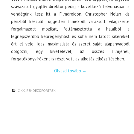
szavazatot gyüjtőv direktor pedig a következő felvonásban a
vendégünk lesz itt a Filmdroidon. Christopher Nolan kis
pénzből készülő független filmekből varázsolt világszerte
forgalmazott mozikat, feltámasztotta a halálból a
legnépszerűbb képregényhőst és soha nem látott sikereket
ért el vele. Igazi maximalista és szeret saját alapanyagból
dolgozni, egy kivételével, az összes filmjénél,
forgatókönyvíróként is részt vett az alkotás elkészítésében.
Olvasd tovább
→
CIKK
,
RENDEZŐPORTRÉK