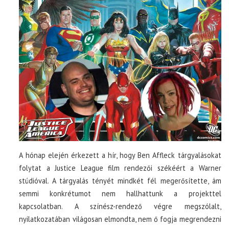
A hónap elején érkezett a hír, hogy Ben Affleck tárgyalásokat
folytat a Justice League film rendezői székéért a Warner
stúdióval. A tárgyalás tényét mindkét fél megerősítette, ám
semmi konkrétumot nem hallhattunk a projekttel
kapcsolatban. A színész-rendező végre megszólalt,
nyilatkozatában világosan elmondta, nem ő fogja megrendezni