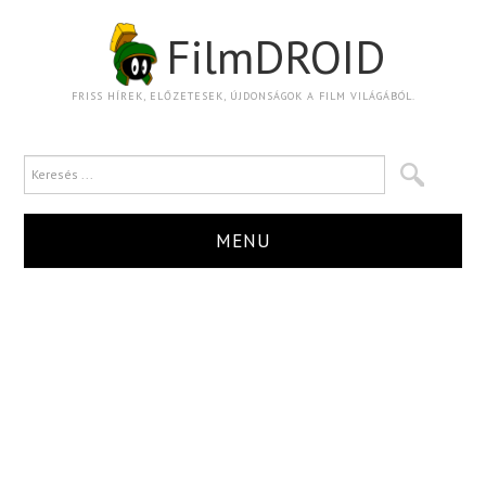
FilmDROID
FRISS HÍREK, ELŐZETESEK, ÚJDONSÁGOK A FILM VILÁGÁBÓL.
MENU
HÍR
TRAILER
KRITIKA
BOXOFFICE