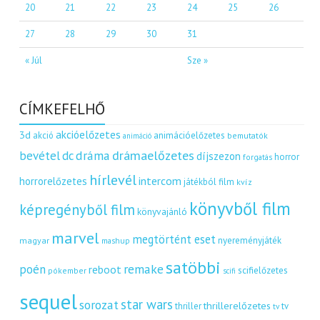
20
21
22
23
24
25
26
27
28
29
30
31
« Júl
Sze »
CÍMKEFELHŐ
akcióelőzetes
3d
akció
animációelőzetes
bemutatók
animáció
dráma
drámaelőzetes
bevétel
dc
díjszezon
horror
forgatás
hírlevél
intercom
horrorelőzetes
játékból film
kvíz
könyvből film
képregényből film
könyvajánló
marvel
megtörtént eset
nyereményjáték
magyar
mashup
satöbbi
remake
poén
reboot
scifielőzetes
pókember
scifi
sequel
star wars
sorozat
thrillerelőzetes
thriller
tv
tv