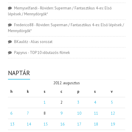
Memyselfandi
-
Röviden: Superman / Fantasztikus 4-es: Első
lépések / Mennydörgők*
Frederico88
-
Röviden: Superman / Fantasztikus 4-es: Első lépések /
Mennydörgők*
BKaulitz
-
Alias sorozat
Papyrus
-
TOP 10 időutazós filmek
NAPTÁR
2012. augusztus
h
k
s
c
p
s
v
1
2
3
4
5
6
7
8
9
10
11
12
13
14
15
16
17
18
19