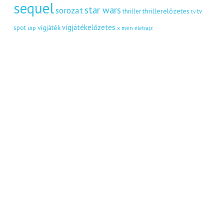
sequel
star wars
sorozat
thrillerelőzetes
thriller
tv
tv
vígjátékelőzetes
vígjáték
spot
uip
x men
életrajz