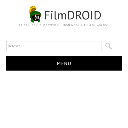
FilmDROID
FRISS HÍREK, ELŐZETESEK, ÚJDONSÁGOK A FILM VILÁGÁBÓL.
MENU
HÍR
TRAILER
KRITIKA
BOXOFFICE