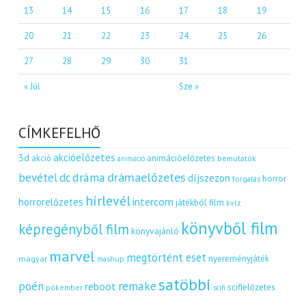
13
14
15
16
17
18
19
20
21
22
23
24
25
26
27
28
29
30
31
« Júl
Sze »
CÍMKEFELHŐ
akcióelőzetes
3d
akció
animációelőzetes
bemutatók
animáció
dráma
drámaelőzetes
bevétel
dc
díjszezon
horror
forgatás
hírlevél
intercom
horrorelőzetes
játékból film
kvíz
könyvből film
képregényből film
könyvajánló
marvel
megtörtént eset
nyereményjáték
magyar
mashup
satöbbi
remake
poén
reboot
scifielőzetes
pókember
scifi