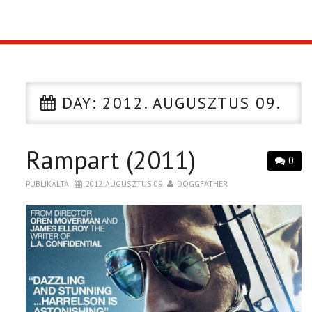
TOP10
KULISSZA
DAY:
2012. AUGUSZTUS 09.
CIKK
Rampart (2011)
PÓLÓ RENDELÉS
0
PUBLIKÁLTA
2012. AUGUSZTUS 09.
DOGGFATHER