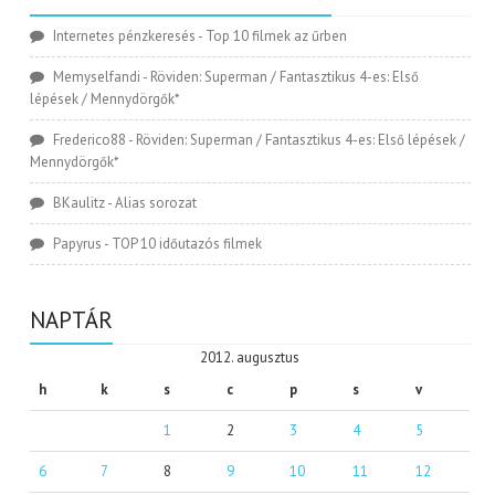
Internetes pénzkeresés
-
Top 10 filmek az űrben
Memyselfandi
-
Röviden: Superman / Fantasztikus 4-es: Első
lépések / Mennydörgők*
Frederico88
-
Röviden: Superman / Fantasztikus 4-es: Első lépések /
Mennydörgők*
BKaulitz
-
Alias sorozat
Papyrus
-
TOP 10 időutazós filmek
NAPTÁR
2012. augusztus
h
k
s
c
p
s
v
1
2
3
4
5
6
7
8
9
10
11
12