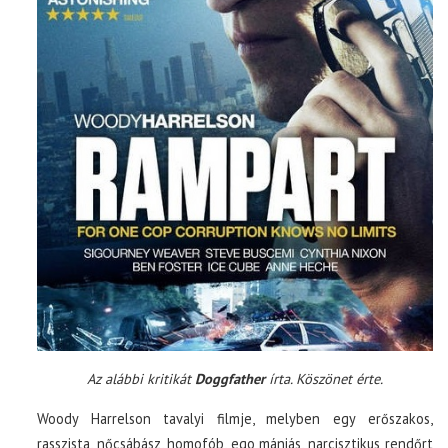
Az alábbi kritikát
Doggfather
írta. Köszönet érte.
Woody Harrelson tavalyi filmje, melyben egy erőszakos,
rasszista, nőcsábász, homofób, ego mániás, narcisztikus rendőrt