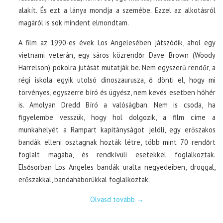
alakít. És ezt a lánya mondja a szemébe. Ezzel az alkotásról
magáról is sok mindent elmondtam.
A film az 1990-es évek Los Angelesében játszódik, ahol egy
vietnami veterán, egy sáros közrendőr Dave Brown (Woody
Harrelson) pokolra jutását mutatják be. Nem egyszerű rendőr, a
régi iskola egyik utolsó dinoszaurusza, ő dönti el, hogy mi
törvényes, egyszerre bíró és ügyész, nem kevés esetben hóhér
is. Amolyan Dredd Bíró a valóságban. Nem is csoda, ha
figyelembe vesszük, hogy hol dolgozik, a film címe a
munkahelyét a Rampart kapitányságot jelöli, egy erőszakos
bandák elleni osztagnak hozták létre, több mint 70 rendőrt
foglalt magába, és rendkívüli esetekkel foglalkoztak.
Elsősorban Los Angeles bandák uralta negyedeiben, droggal,
erőszakkal, bandaháborúkkal foglalkoztak.
Olvasd tovább
→