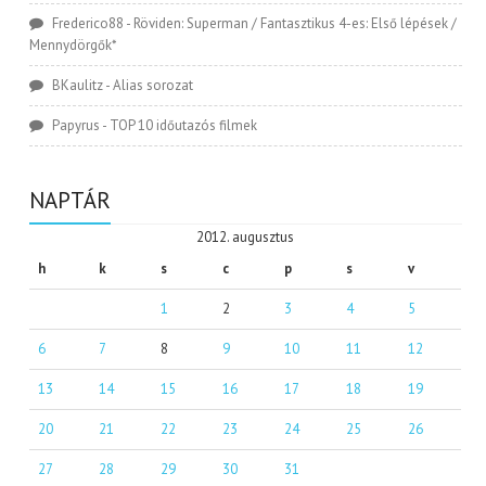
Frederico88
-
Röviden: Superman / Fantasztikus 4-es: Első lépések /
Mennydörgők*
BKaulitz
-
Alias sorozat
Papyrus
-
TOP 10 időutazós filmek
NAPTÁR
2012. augusztus
h
k
s
c
p
s
v
1
2
3
4
5
6
7
8
9
10
11
12
13
14
15
16
17
18
19
20
21
22
23
24
25
26
27
28
29
30
31