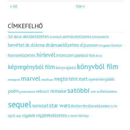
« Júl
Sze »
CÍMKEFELHŐ
akcióelőzetes
3d
akció
animációelőzetes
bemutatók
animáció
dráma
drámaelőzetes
bevétel
dc
díjszezon
horror
forgatás
hírlevél
intercom
horrorelőzetes
játékból film
kvíz
könyvből film
képregényből film
könyvajánló
marvel
megtörtént eset
nyereményjáték
magyar
mashup
satöbbi
remake
poén
reboot
scifielőzetes
pókember
scifi
sequel
star wars
sorozat
thrillerelőzetes
thriller
tv
tv
vígjátékelőzetes
vígjáték
spot
uip
x men
életrajz