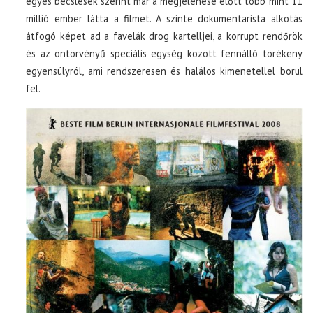
egyes becslések szerint már a megjelenése előtt több mint 11
millió ember látta a filmet. A szinte dokumentarista alkotás
átfogó képet ad a favelák drog kartelljei, a korrupt rendőrök
és az öntörvényű speciális egység között fennálló törékeny
egyensúlyról, ami rendszeresen és halálos kimenetellel borul
fel.