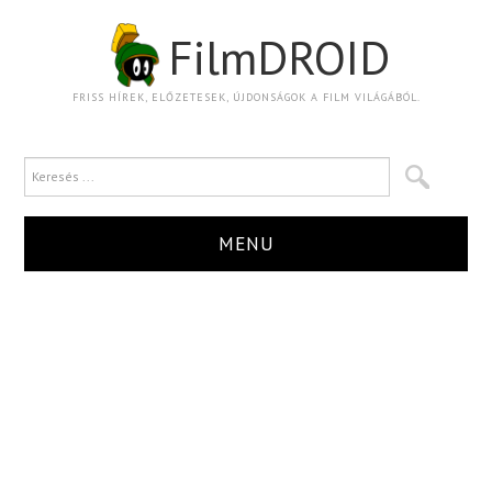
FilmDROID
FRISS HÍREK, ELŐZETESEK, ÚJDONSÁGOK A FILM VILÁGÁBÓL.
MENU
HÍR
TRAILER
KRITIKA
BOXOFFICE