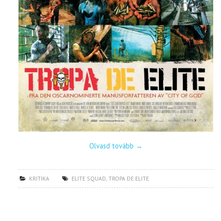
Olvasd tovább
→
KRITIKA
ELITE SQUAD
,
TROPA DE ELITE