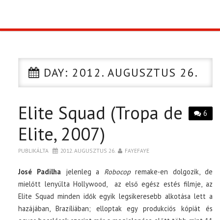
TOP10
KULISSZA
DAY:
2012. AUGUSZTUS 26.
CIKK
Elite Squad (Tropa de
PÓLÓ RENDELÉS
6
Elite, 2007)
PUBLIKÁLTA
2012. AUGUSZTUS 26.
FAYEFAYE
José Padilha
jelenleg a
Robocop
remake-en dolgozik, de
mielőtt lenyúlta Hollywood, az első egész estés filmje, az
Elite Squad minden idők egyik legsikeresebb alkotása lett a
hazájában, Brazíliában; elloptak egy produkciós kópiát és