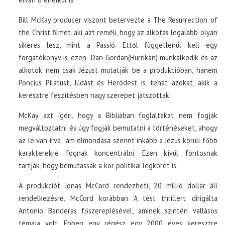
Bill McKay producer viszont betervezte a The Resurrection of
the Christ filmet, aki azt reméli, hogy az alkotás legalább olyan
sikeres lesz, mint a Passió. Ettől függetlenül kell egy
forgatókönyv is, ezen Dan Gordan(Hurrikán) munkálkodik és az
alkotók nem csak Jézust mutatják be a produkcióban, hanem
Poncius Pilátust, Júdást és Heródest is, tehát azokat, akik a
keresztre feszítésben nagy szerepet játszottak.
McKay azt ígéri, hogy a Bibliában foglaltakat nem fogják
megváltoztatni és úgy fogják bemutatni a történéseket, ahogy
az le van írva, ám elmondása szerint inkább a Jézus körüli főbb
karakterekre fognak koncentrálni. Ezen kívül fontosnak
tartják, hogy bemutassák a kor politikai légkörét is.
A produkciót Jonas McCord rendezheti, 20 millió dollár áll
rendelkezésre. McCord korábban A test thrillert dirigálta
Antonio Banderas főszereplésével, aminek szintén vallásos
témája volt. Ebben egy régész egy 2000 éves keresztre