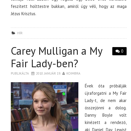
feszített holttestre bukkan, amiről úgy véli, hogy az maga
Jézus Krisztus.
HÍR
Carey Mulligan a My
0
Fair Lady-ben?
PUBLIKÁLTA
2010. JANUÁR 19.
KOIMBRA
Évek óta próbálják
újraforgatni a My Fair
Lady-t, de nem akar
összejönni a dolog.
Danny Boyle volt
kinézett a rendező,
aki Daniel Day Lewist