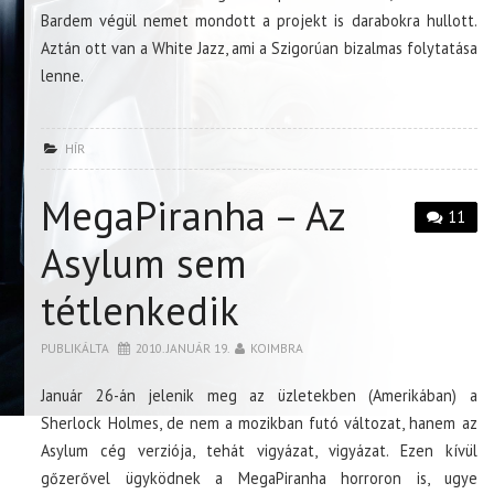
Bardem végül nemet mondott a projekt is darabokra hullott.
Aztán ott van a White Jazz, ami a Szigorúan bizalmas folytatása
lenne.
HÍR
MegaPiranha – Az
11
Asylum sem
tétlenkedik
PUBLIKÁLTA
2010. JANUÁR 19.
KOIMBRA
Január 26-án jelenik meg az üzletekben (Amerikában) a
Sherlock Holmes, de nem a mozikban futó változat, hanem az
Asylum cég verziója, tehát vigyázat, vigyázat. Ezen kívül
gőzerővel ügyködnek a MegaPiranha horroron is, ugye