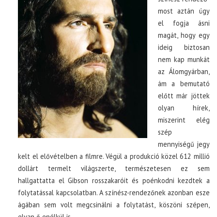
most aztán úgy
el fogja ásni
magát, hogy egy
ideig biztosan
nem kap munkát
az Álomgyárban,
ám a bemutató
előtt már jöttek
olyan hírek,
miszerint elég
szép
mennyiségű jegy
kelt el elővételben a filmre. Végül a produkció közel 612 millió
dollárt termelt világszerte, természetesen ez sem
hallgattatta el Gibson rosszakaróit és poénkodni kezdtek a
folytatással kapcsolatban. A színész-rendezőnek azonban esze
ágában sem volt megcsinálni a folytatást, köszöni szépen,
elvan ő enélkül is.