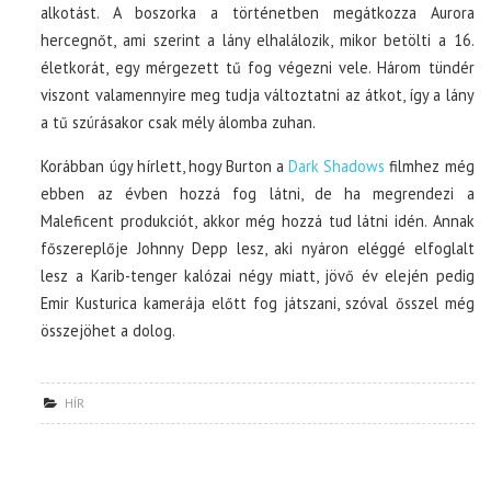
alkotást. A boszorka a történetben megátkozza Aurora
hercegnőt, ami szerint a lány elhalálozik, mikor betölti a 16.
életkorát, egy mérgezett tű fog végezni vele. Három tündér
viszont valamennyire meg tudja változtatni az átkot, így a lány
a tű szúrásakor csak mély álomba zuhan.
Korábban úgy hírlett, hogy Burton a
Dark Shadows
filmhez még
ebben az évben hozzá fog látni, de ha megrendezi a
Maleficent produkciót, akkor még hozzá tud látni idén. Annak
főszereplője Johnny Depp lesz, aki nyáron eléggé elfoglalt
lesz a Karib-tenger kalózai négy miatt, jövő év elején pedig
Emir Kusturica kamerája előtt fog játszani, szóval ősszel még
összejöhet a dolog.
HÍR