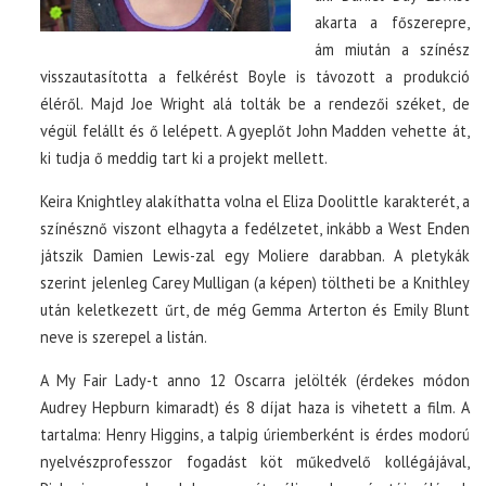
akarta a főszerepre,
ám miután a színész
visszautasította a felkérést Boyle is távozott a produkció
éléről. Majd Joe Wright alá tolták be a rendezői széket, de
végül felállt és ő lelépett. A gyeplőt John Madden vehette át,
ki tudja ő meddig tart ki a projekt mellett.
Keira Knightley alakíthatta volna el Eliza Doolittle karakterét, a
színésznő viszont elhagyta a fedélzetet, inkább a West Enden
játszik Damien Lewis-zal egy Moliere darabban. A pletykák
szerint jelenleg Carey Mulligan (a képen) töltheti be a Knithley
után keletkezett űrt, de még Gemma Arterton és Emily Blunt
neve is szerepel a listán.
A My Fair Lady-t anno 12 Oscarra jelölték (érdekes módon
Audrey Hepburn kimaradt) és 8 díjat haza is vihetett a film. A
tartalma:
Henry Higgins, a talpig úriemberként is érdes modorú
nyelvészprofesszor fogadást köt műkedvelő kollégájával,