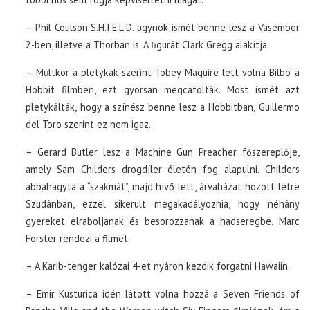
– Phil Coulson S.H.I.E.L.D. ügynök ismét benne lesz a Vasember
2-ben, illetve a Thorban is. A figurát Clark Gregg alakítja.
– Múltkor a pletykák szerint Tobey Maguire lett volna Bilbo a
Hobbit filmben, ezt gyorsan megcáfolták. Most ismét azt
pletykálták, hogy a színész benne lesz a Hobbitban, Guillermo
del Toro szerint ez nem igaz.
– Gerard Butler lesz a Machine Gun Preacher főszereplője,
amely Sam Childers drogdíler életén fog alapulni. Childers
abbahagyta a “szakmát”, majd hívő lett, árvaházat hozott létre
Szudánban, ezzel sikerült megakadályoznia, hogy néhány
gyereket elraboljanak és besorozzanak a hadseregbe. Marc
Forster rendezi a filmet.
– A Karib-tenger kalózai 4-et nyáron kezdik forgatni Hawaiin.
– Emir Kusturica idén látott volna hozzá a Seven Friends of