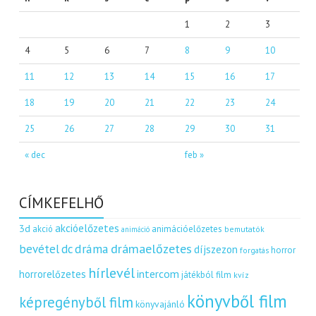
1
2
3
4
5
6
7
8
9
10
11
12
13
14
15
16
17
18
19
20
21
22
23
24
25
26
27
28
29
30
31
« dec
feb »
CÍMKEFELHŐ
akcióelőzetes
3d
akció
animációelőzetes
bemutatók
animáció
dráma
drámaelőzetes
bevétel
dc
díjszezon
horror
forgatás
hírlevél
intercom
horrorelőzetes
játékból film
kvíz
könyvből film
képregényből film
könyvajánló