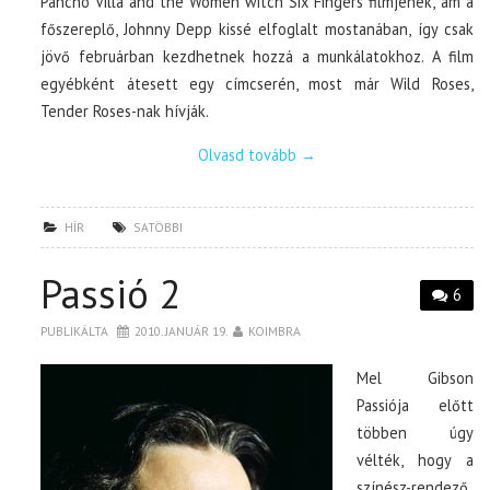
Pancho Villa and the Women witch Six Fingers filmjének, ám a
főszereplő, Johnny Depp kissé elfoglalt mostanában, így csak
jövő februárban kezdhetnek hozzá a munkálatokhoz. A film
egyébként átesett egy címcserén, most már Wild Roses,
Tender Roses-nak hívják.
Olvasd tovább
→
HÍR
SATÖBBI
Passió 2
6
PUBLIKÁLTA
2010. JANUÁR 19.
KOIMBRA
Mel Gibson
Passiója előtt
többen úgy
vélték, hogy a
színész-rendező