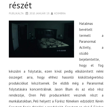
részét
PUBLIKÁLTA
2010. JANUÁR 19.
KOIMBRA
Hatalmas
bevételt
termelt a
Paranormal
Activity, a
stúdió
bejelentette,
hogy el fog
készülni a folytatás, ezen kívül pedig elkülönített némi
összeget arra, hogy ehhez hasonló kisköltségvetésű
produkciókat készítsenek. De előbb még a Paranormal
folytatására koncentrálnak. Jason Blum és az első rész
rendezője, Oren Peli producerként vesznek részt a
munkálatokban, Peli helyett a Fűrész filmeken edződött Kevin