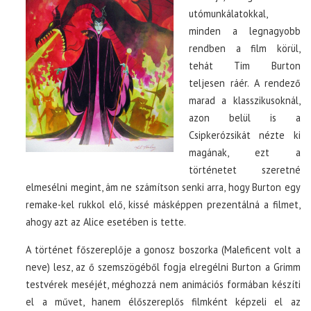
utómunkálatokkal,
minden a legnagyobb
rendben a film körül,
tehát Tim Burton
teljesen ráér. A rendező
marad a klasszikusoknál,
azon belül is a
Csipkerózsikát nézte ki
magának, ezt a
történetet szeretné
elmesélni megint, ám ne számítson senki arra, hogy Burton egy
remake-kel rukkol elő, kissé másképpen prezentálná a filmet,
ahogy azt az Alice esetében is tette.
A történet főszereplője a gonosz boszorka (Maleficent volt a
neve) lesz, az ő szemszögéből fogja elregélni Burton a Grimm
testvérek meséjét, méghozzá nem animációs formában készíti
el a művet, hanem élőszereplős filmként képzeli el az