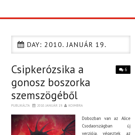
TOP10
KULISSZA
DAY:
2010. JANUÁR 19.
CIKK
Csipkerózsika a
PÓLÓ RENDELÉS
6
gonosz boszorka
szemszögéből
PUBLIKÁLTA
2010. JANUÁR 19.
KOIMBRA
Dobozban van az Alice
Csodaországban új
verziója, végeztek az