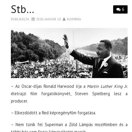
Stb…
6
PUBLIKÁLTA
2010. JANUÁR 19.
KOIMBRA
– Az Oscar-díjas Ronald Harwood írja a
Martin Luther King Jr.
életrajzi film forgatókönyvét, Steven Spielberg lesz a
producer.
– Elkezdődött a Red képregényfilm forgatása.
– Nem tűnik fel Superman a Zöld Lámpás mozifilmben és a
többi hős sem fogja képviseltetni magát.