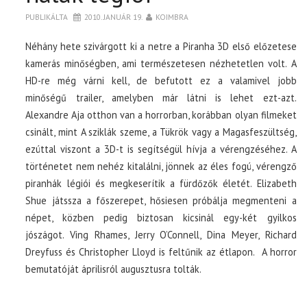
PUBLIKÁLTA
2010. JANUÁR 19.
KOIMBRA
Néhány hete szivárgott ki a netre a Piranha 3D első előzetese
kamerás minőségben, ami természetesen nézhetetlen volt. A
HD-re még várni kell, de befutott ez a valamivel jobb
minőségű trailer, amelyben már látni is lehet ezt-azt.
Alexandre Aja otthon van a horrorban, korábban olyan filmeket
csinált, mint A sziklák szeme, a Tükrök vagy a Magasfeszültség,
ezúttal viszont a 3D-t is segítségül hívja a vérengzéséhez. A
történetet nem nehéz kitalálni, jönnek az éles fogú, vérengző
piranhák légiói és megkeserítik a fürdőzők életét. Elizabeth
Shue játssza a főszerepet, hősiesen próbálja megmenteni a
népet, közben pedig biztosan kicsinál egy-két gyilkos
jószágot. Ving Rhames, Jerry O’Connell, Dina Meyer, Richard
Dreyfuss és Christopher Lloyd is feltűnik az étlapon. A horror
bemutatóját áprilisról augusztusra tolták.