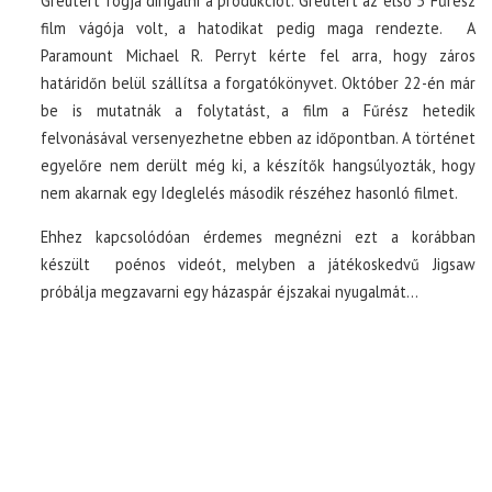
Greutert fogja dirigálni a produkciót. Greutert az első 5 Fűrész
film vágója volt, a hatodikat pedig maga rendezte. A
Paramount Michael R. Perryt kérte fel arra, hogy záros
határidőn belül szállítsa a forgatókönyvet. Október 22-én már
be is mutatnák a folytatást, a film a Fűrész hetedik
felvonásával versenyezhetne ebben az időpontban. A történet
egyelőre nem derült még ki, a készítők hangsúlyozták, hogy
nem akarnak egy Ideglelés második részéhez hasonló filmet.
Ehhez kapcsolódóan érdemes megnézni ezt a korábban
készült poénos videót, melyben a játékoskedvű Jigsaw
próbálja megzavarni egy házaspár éjszakai nyugalmát…