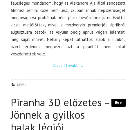
felesleges mondanom, hogy az Alexandre Aja által rendezett
filmhez semmi köze nem lesz, csupán annak népszerűségét
meglovagolva próbálnak némi plusz bevételhez jutni. Ezúttal
kicsit mellélőttek, mivel a moziverzió premierjét áprilisról
augusztusra tették, az Asylum pedig április végén jelenteti
meg saját művét. Néhány képet láthattok alább a filmből,
azért érdemes megnézni azt a piranhát, nem sokat
vesződhettek vele.
Olvasd tovább
→
KÉPEK
Piranha 3D előzetes –
6
Jönnek a gyilkos
halak légiói