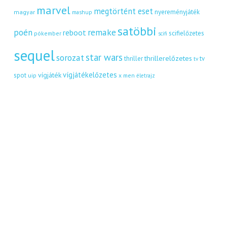
marvel
megtörtént eset
nyereményjáték
magyar
mashup
satöbbi
remake
poén
reboot
scifielőzetes
pókember
scifi
sequel
star wars
sorozat
thrillerelőzetes
thriller
tv
tv
vígjátékelőzetes
vígjáték
spot
uip
x men
életrajz