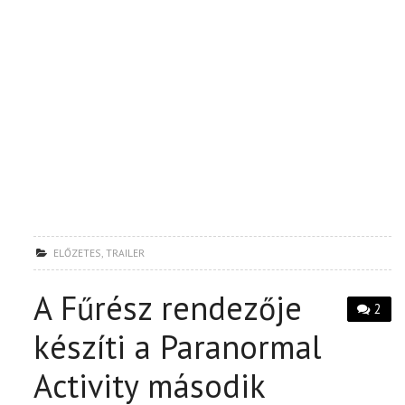
ELŐZETES
,
TRAILER
A Fűrész rendezője
2
készíti a Paranormal
Activity második