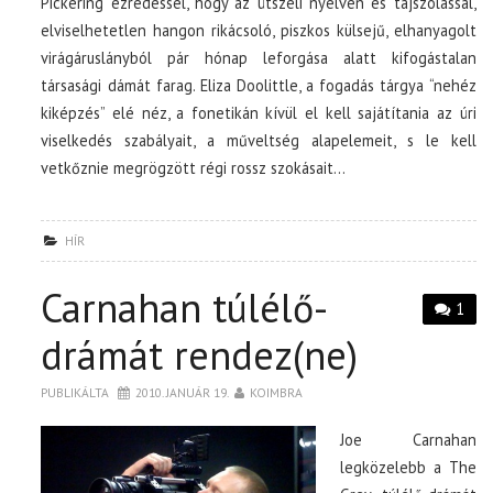
Pickering ezredessel, hogy az útszéli nyelven és tájszólással,
elviselhetetlen hangon rikácsoló, piszkos külsejű, elhanyagolt
virágáruslányból pár hónap leforgása alatt kifogástalan
társasági dámát farag. Eliza Doolittle, a fogadás tárgya “nehéz
kiképzés” elé néz, a fonetikán kívül el kell sajátítania az úri
viselkedés szabályait, a műveltség alapelemeit, s le kell
vetkőznie megrögzött régi rossz szokásait…
HÍR
Carnahan túlélő-
1
drámát rendez(ne)
PUBLIKÁLTA
2010. JANUÁR 19.
KOIMBRA
Joe Carnahan
legközelebb a The