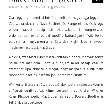
PUBLIKÁLTA
2010. JANUÁR 19.
KOIMBRA
Csak egyetlen amerikai hős érdemelte ki, hogy tagja legyen a
Zöldsapkásoknak, a Navy Sealnek és Rangereknek. Csak egy
ember kapott eddig 16 bíborszívet, 3 kongresszusi
érdemrendet és 7 elnöki medált bátorságáért. Will Forte
elhozta a nagyvászonra a Saturday Night Live showban
megismert zsoldost, MacGruber.
A főhős, azaz MacGruber visszavonultan éldegél, menyasszonya
halála óta már nem üldözi a bűnt, ám mikor hazája csak rá
számíthat újra aktivizálja magát, hogy megtalálja a nukleáris
robbanófejeket és leszámoljon Dieter Von Cunth-tal.
Will Forte játssza a főszerepet, ő alakította a szkeccsekben is
a figurát, Cunth-ot Val Kilmer testesíti meg, Kristen Wiig és
Ryan Phillipe pedig MacGrubernek segít. Powers Boothe is
feltűnik a produkcióban.