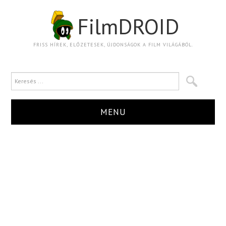
FilmDROID
FRISS HÍREK, ELŐZETESEK, ÚJDONSÁGOK A FILM VILÁGÁBÓL.
MENU
HÍR
TRAILER
KRITIKA
BOXOFFICE