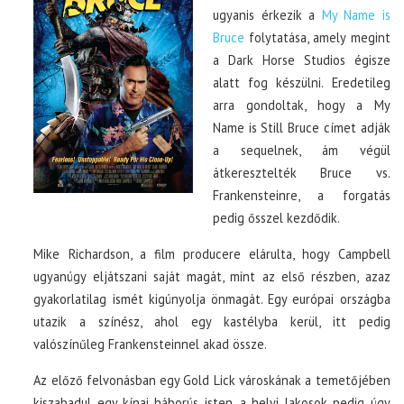
ugyanis érkezik a
My Name is
Bruce
folytatása, amely megint
a Dark Horse Studios égisze
alatt fog készülni. Eredetileg
arra gondoltak, hogy a My
Name is Still Bruce címet adják
a sequelnek, ám végül
átkeresztelték Bruce vs.
Frankensteinre, a forgatás
pedig ősszel kezdődik.
Mike Richardson, a film producere elárulta, hogy Campbell
ugyanúgy eljátszani saját magát, mint az első részben, azaz
gyakorlatilag ismét kigúnyolja önmagát. Egy európai országba
utazik a színész, ahol egy kastélyba kerül, itt pedig
valószínűleg Frankensteinnel akad össze.
Az előző felvonásban egy Gold Lick városkának a temetőjében
kiszabadul egy kínai háborús isten, a helyi lakosok pedig úgy