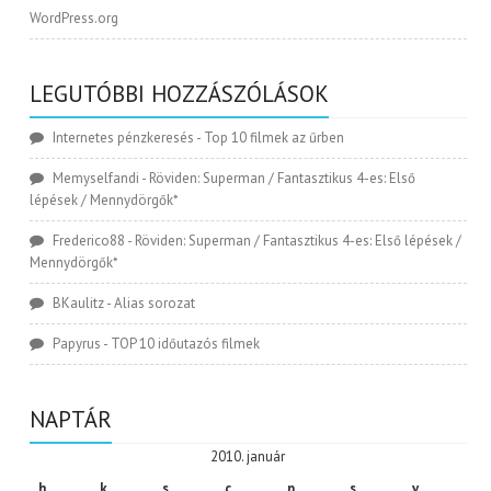
WordPress.org
LEGUTÓBBI HOZZÁSZÓLÁSOK
Internetes pénzkeresés
-
Top 10 filmek az űrben
Memyselfandi
-
Röviden: Superman / Fantasztikus 4-es: Első
lépések / Mennydörgők*
Frederico88
-
Röviden: Superman / Fantasztikus 4-es: Első lépések /
Mennydörgők*
BKaulitz
-
Alias sorozat
Papyrus
-
TOP 10 időutazós filmek
NAPTÁR
2010. január
h
k
s
c
p
s
v