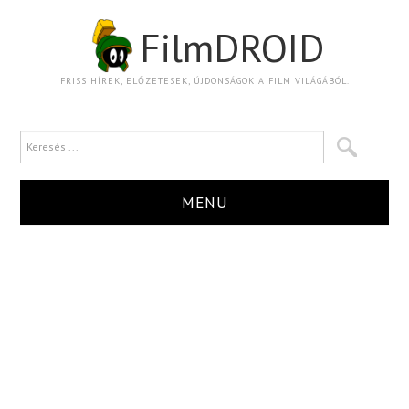
FilmDROID
FRISS HÍREK, ELŐZETESEK, ÚJDONSÁGOK A FILM VILÁGÁBÓL.
MENU
HÍR
TRAILER
KRITIKA
BOXOFFICE