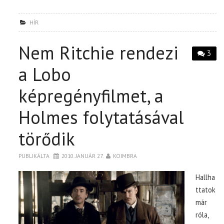
HÍR
Nem Ritchie rendezi
3
a Lobo
képregényfilmet, a
Holmes folytatásával
törődik
PUBLIKÁLTA
2010. JANUÁR 27.
KOIMBRA
Hallha
ttatok
már
róla,