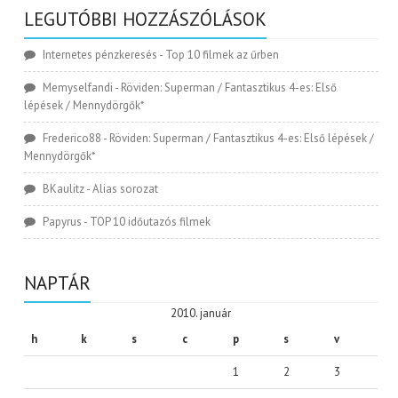
LEGUTÓBBI HOZZÁSZÓLÁSOK
Internetes pénzkeresés
-
Top 10 filmek az űrben
Memyselfandi
-
Röviden: Superman / Fantasztikus 4-es: Első
lépések / Mennydörgők*
Frederico88
-
Röviden: Superman / Fantasztikus 4-es: Első lépések /
Mennydörgők*
BKaulitz
-
Alias sorozat
Papyrus
-
TOP 10 időutazós filmek
NAPTÁR
2010. január
h
k
s
c
p
s
v
1
2
3