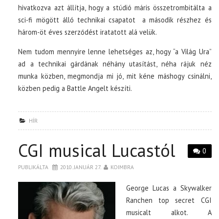
hivatkozva azt állítja, hogy a stúdió máris összetrombitálta a
sci-fi mögött álló technikai csapatot a második részhez és
három-öt éves szerződést iratatott alá velük.
Nem tudom mennyire lenne lehetséges az, hogy “a Világ Ura”
ad a technikai gárdának néhány utasítást, néha rájuk néz
munka közben, megmondja mi jó, mit kéne máshogy csinálni,
közben pedig a Battle Angelt készíti.
HÍR
CGI musical Lucastól
0
PUBLIKÁLTA
2010. JANUÁR 27.
KOIMBRA
George Lucas a Skywalker
Ranchen top secret CGI
musicalt alkot. A