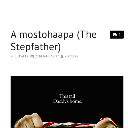
A mostohaapa (The
3
Stepfather)
PUBLIKÁLTA
2010. JANUÁR 27.
KOIMBRA