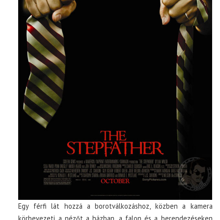
Egy férfi lát hozzá a borotválkozáshoz, közben a kamera
körbevezeti a nézőt a házban, a falon és a berendezéseken