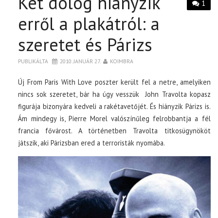
Két dolog hiányzik
1
erről a plakátról: a
szeretet és Párizs
PUBLIKÁLTA
2010. JANUÁR 27.
KOIMBRA
Új From Paris With Love poszter került fel a netre, amelyiken
nincs sok szeretet, bár ha úgy vesszük John Travolta kopasz
figurája bizonyára kedveli a rakétavetőjét. És hiányzik Párizs is.
Ám mindegy is, Pierre Morel valószínűleg felrobbantja a fél
francia fővárost. A történetben Travolta titkosügynököt
játszik, aki Párizsban ered a terroristák nyomába.