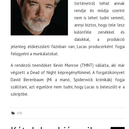
történetről tehát annak
rendje és módja szerint
nem is lehet tudni semmit,
annyi biztos, hogy tele lesz
különféle zenékkel és
dalokkal, a produkció
jelenleg előkészületi fázisban van, Lucas producerként fogja
felügyelni a munkálatokat.
A rendezói teendőket Kevin Munroe (TMNT) vállalta, aki már
végzett a Dead of Night képregényfilmmel. A forgatókönyvet
David Berenbaum (Mi a manó, Spiderwick krónikák) fogja
szállítani, azt egyelőre nem tudni, hogy Lucas is beleszólt-e a
szkriptbe.
HÍR