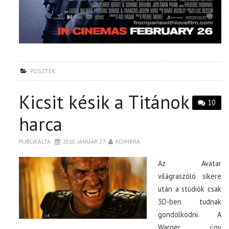
POSZTER
Kicsit késik a Titánok
10
harca
PUBLIKÁLTA
2010. JANUÁR 27.
KOIMBRA
Az Avatar
világraszóló sikere
után a stúdiók csak
3D-ben tudnak
gondolkodni. A
Warner úgy