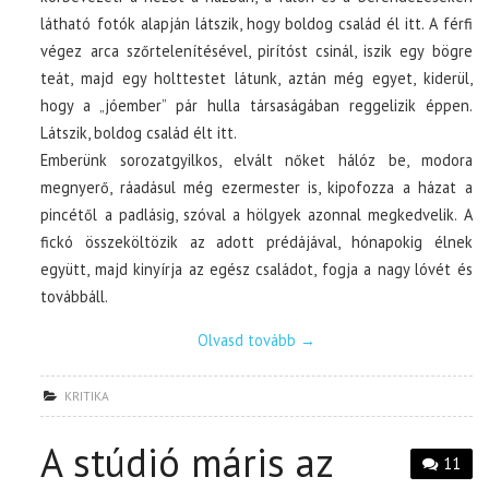
látható fotók alapján látszik, hogy boldog család él itt. A férfi
végez arca szőrtelenítésével, pirítóst csinál, iszik egy bögre
teát, majd egy holttestet látunk, aztán még egyet, kiderül,
hogy a „jóember” pár hulla társaságában reggelizik éppen.
Látszik, boldog család élt itt.
Emberünk sorozatgyilkos, elvált nőket hálóz be, modora
megnyerő, ráadásul még ezermester is, kipofozza a házat a
pincétől a padlásig, szóval a hölgyek azonnal megkedvelik. A
fickó összeköltözik az adott prédájával, hónapokig élnek
együtt, majd kinyírja az egész családot, fogja a nagy lóvét és
továbbáll.
Olvasd tovább
→
KRITIKA
A stúdió máris az
11