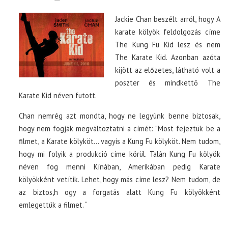
Jackie Chan beszélt arról, hogy A
karate kölyök feldolgozás címe
The Kung Fu Kid lesz és nem
The Karate Kid. Azonban azóta
kijött az előzetes, látható volt a
poszter és mindkettő The
Karate Kid néven futott.
Chan nemrég azt mondta, hogy ne legyünk benne biztosak,
hogy nem fogják megváltoztatni a címét: “Most fejeztük be a
filmet, a Karate kölyköt… vagyis a Kung Fu kölyköt. Nem tudom,
hogy mi folyik a produkció címe körül. Talán Kung Fu kölyök
néven fog menni Kínában, Amerikában pedig Karate
kölyökként vetítik. Lehet, hogy más címe lesz? Nem tudom, de
az biztos,h ogy a forgatás alatt Kung Fu kölyökként
emlegettük a filmet. “