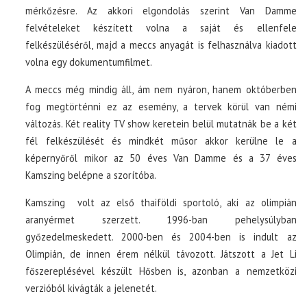
mérkőzésre. Az akkori elgondolás szerint Van Damme
felvételeket készített volna a saját és ellenfele
felkészüléséről, majd a meccs anyagát is felhasználva kiadott
volna egy dokumentumfilmet.
A meccs még mindig áll, ám nem nyáron, hanem októberben
fog megtörténni ez az esemény, a tervek körül van némi
változás. Két reality TV show keretein belül mutatnák be a két
fél felkészülését és mindkét műsor akkor kerülne le a
képernyőről mikor az 50 éves Van Damme és a 37 éves
Kamszing belépne a szorítóba.
Kamszing volt az első thaiföldi sportoló, aki az olimpián
aranyérmet szerzett. 1996-ban pehelysúlyban
győzedelmeskedett. 2000-ben és 2004-ben is indult az
Olimpián, de innen érem nélkül távozott. Játszott a Jet Li
főszereplésével készült Hősben is, azonban a nemzetközi
verzióból kivágták a jelenetét.