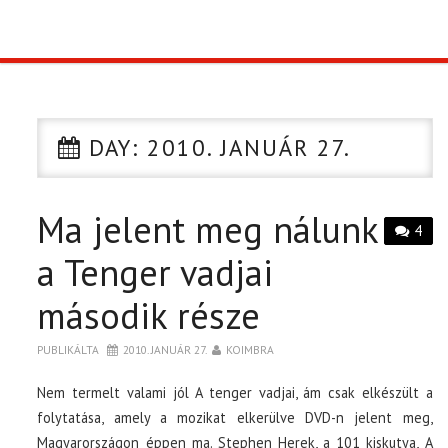
TOP10
KULISSZA
DAY:
2010. JANUÁR 27.
CIKK
Ma jelent meg nálunk
PÓLÓ RENDELÉS
4
a Tenger vadjai
második része
PUBLIKÁLTA
2010. JANUÁR 27.
KOIMBRA
Nem termelt valami jól A tenger vadjai, ám csak elkészült a
folytatása, amely a mozikat elkerülve DVD-n jelent meg,
Magyarországon éppen ma. Stephen Herek, a 101 kiskutya, A