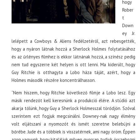
hogy
Rober
t
Down
ey Jr.
lelépett a Cowboys & Aliens fedélzetéről, azt rebesgették,
hogy a nyáron látnak hozzá a Sherlock Holmes folytatásához
és az űrlényes filmhez is ekkor látnának hozzá, a színész pedig
nem tud egyszerre két helyen is ott lenni. Ma kiderült, hogy
Guy Ritchie is otthagyta a Lobo háza táját, azért, hogy a
Holmes második részére koncentrálhasson.
“Nem hiszem, hogy Ritchie következő filmje a Lobo lesz. Egy
másik rendezőt kell keresnünk a produkció élére. A stúdió azt
akarja tőlünk, hogy Guy a Sherlock Holmesszal törődjön. Szóval
szerintem ezt fogjuk megcsinálni. Downey-nak nagy élmény
volt eljátszani a nyomozót és ismét szeretne belebújni a
bőrébe. Jude és a többiek is visszatérnek, ami nagy öröm. Éppen
azon vagyunk, hogy kitaláljuk milyen gyorsan tudjuk összehozni