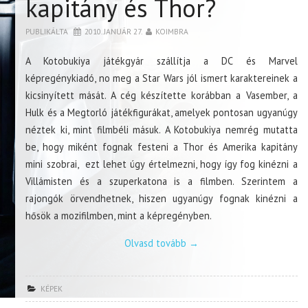
kapitány és Thor?
PUBLIKÁLTA
2010. JANUÁR 27.
KOIMBRA
A Kotobukiya játékgyár szállítja a DC és Marvel
képregénykiadó, no meg a Star Wars jól ismert karaktereinek a
kicsinyített mását. A cég készítette korábban a Vasember, a
Hulk és a Megtorló játékfigurákat, amelyek pontosan ugyanúgy
néztek ki, mint filmbéli másuk. A Kotobukiya nemrég mutatta
be, hogy miként fognak festeni a Thor és Amerika kapitány
mini szobrai, ezt lehet úgy értelmezni, hogy így fog kinézni a
Villámisten és a szuperkatona is a filmben. Szerintem a
rajongók örvendhetnek, hiszen ugyanúgy fognak kinézni a
hősök a mozifilmben, mint a képregényben.
Olvasd tovább
→
KÉPEK