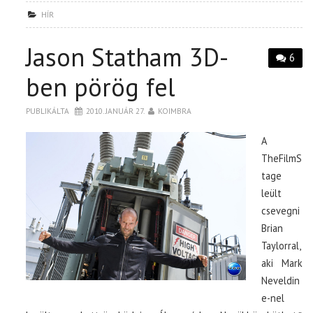
HÍR
Jason Statham 3D-
6
ben pörög fel
PUBLIKÁLTA
2010. JANUÁR 27.
KOIMBRA
A
TheFilmS
tage
leült
csevegni
Brian
Taylorral,
aki Mark
Neveldin
e-nel