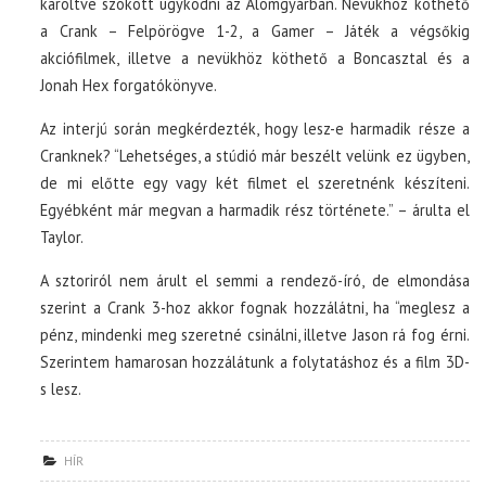
karöltve szokott ügyködni az Álomgyárban. Nevükhöz köthető
a Crank – Felpörögve 1-2, a Gamer – Játék a végsőkig
akciófilmek, illetve a nevükhöz köthető a Boncasztal és a
Jonah Hex forgatókönyve.
Az interjú során megkérdezték, hogy lesz-e harmadik része a
Cranknek? “Lehetséges, a stúdió már beszélt velünk ez ügyben,
de mi előtte egy vagy két filmet el szeretnénk készíteni.
Egyébként már megvan a harmadik rész története.” – árulta el
Taylor.
A sztoriról nem árult el semmi a rendező-író, de elmondása
szerint a Crank 3-hoz akkor fognak hozzálátni, ha “meglesz a
pénz, mindenki meg szeretné csinálni, illetve Jason rá fog érni.
Szerintem hamarosan hozzálátunk a folytatáshoz és a film 3D-
s lesz.
HÍR