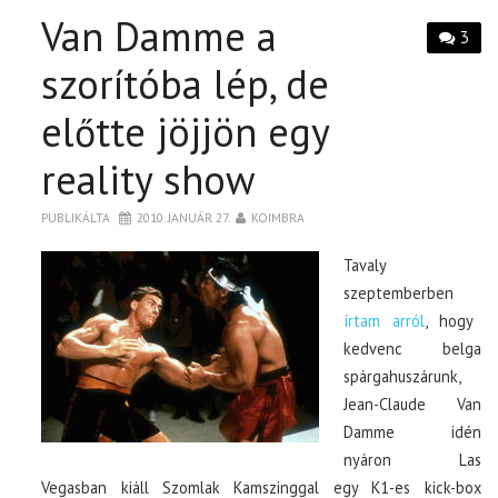
Van Damme a
3
szorítóba lép, de
előtte jöjjön egy
reality show
PUBLIKÁLTA
2010. JANUÁR 27.
KOIMBRA
Tavaly
szeptemberben
írtam arról
, hogy
kedvenc belga
spárgahuszárunk,
Jean-Claude Van
Damme idén
nyáron Las
Vegasban kiáll Szomlak Kamszinggal egy K1-es kick-box