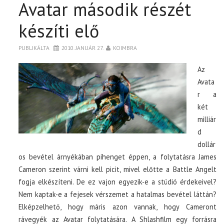
Avatar második részét
készíti elő
PUBLIKÁLTA
2010. JANUÁR 27.
KOIMBRA
Az
Avata
r a
két
milliár
d
dollár
os bevétel árnyékában pihenget éppen, a folytatásra James
Cameron szerint várni kell picit, mivel előtte a Battle Angelt
fogja elkészíteni. De ez vajon egyezik-e a stúdió érdekeivel?
Nem kaptak-e a fejesek vérszemet a hatalmas bevétel láttán?
Elképzelhető, hogy máris azon vannak, hogy Cameront
rávegyék az Avatar folytatására. A Shlashfilm egy forrásra