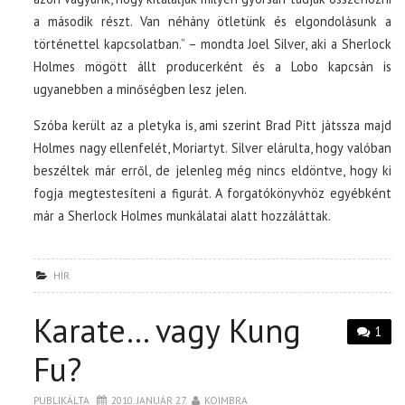
a második részt. Van néhány ötletünk és elgondolásunk a
történettel kapcsolatban.” – mondta Joel Silver, aki a Sherlock
Holmes mögött állt producerként és a Lobo kapcsán is
ugyanebben a minőségben lesz jelen.
Szóba került az a pletyka is, ami szerint Brad Pitt játssza majd
Holmes nagy ellenfelét, Moriartyt. Silver elárulta, hogy valóban
beszéltek már erről, de jelenleg még nincs eldöntve, hogy ki
fogja megtestesíteni a figurát. A forgatókönyvhöz egyébként
már a Sherlock Holmes munkálatai alatt hozzáláttak.
HÍR
Karate… vagy Kung
1
Fu?
PUBLIKÁLTA
2010. JANUÁR 27.
KOIMBRA