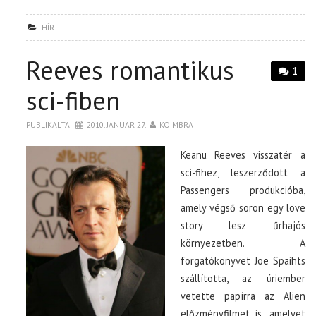
HÍR
Reeves romantikus
1
sci-fiben
PUBLIKÁLTA
2010. JANUÁR 27.
KOIMBRA
Keanu Reeves visszatér a
sci-fihez, leszerződött a
Passengers produkcióba,
amely végső soron egy love
story lesz űrhajós
környezetben. A
forgatókönyvet Joe Spaihts
szállította, az úriember
vetette papírra az Alien
előzményfilmet is, amelyet