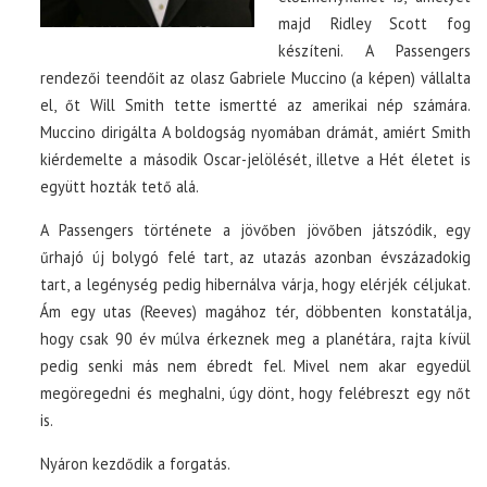
majd Ridley Scott fog
készíteni. A Passengers
rendezői teendőit az olasz Gabriele Muccino (a képen) vállalta
el, őt Will Smith tette ismertté az amerikai nép számára.
Muccino dirigálta A boldogság nyomában drámát, amiért Smith
kiérdemelte a második Oscar-jelölését, illetve a Hét életet is
együtt hozták tető alá.
A Passengers története a jövőben jövőben játszódik, egy
űrhajó új bolygó felé tart, az utazás azonban évszázadokig
tart, a legénység pedig hibernálva várja, hogy elérjék céljukat.
Ám egy utas (Reeves) magához tér, döbbenten konstatálja,
hogy csak 90 év múlva érkeznek meg a planétára, rajta kívül
pedig senki más nem ébredt fel. Mivel nem akar egyedül
megöregedni és meghalni, úgy dönt, hogy felébreszt egy nőt
is.
Nyáron kezdődik a forgatás.