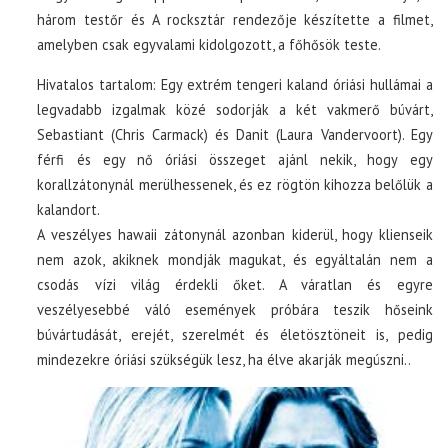
három testőr és A rocksztár rendezője készítette a filmet,
amelyben csak egyvalami kidolgozott, a főhősök teste.
Hivatalos tartalom: Egy extrém tengeri kaland óriási hullámai a
legvadabb izgalmak közé sodorják a két vakmerő búvárt,
Sebastiant (Chris Carmack) és Danit (Laura Vandervoort). Egy
férfi és egy nő óriási összeget ajánl nekik, hogy egy
korallzátonynál merülhessenek, és ez rögtön kihozza belőlük a
kalandort.
A veszélyes hawaii zátonynál azonban kiderül, hogy klienseik
nem azok, akiknek mondják magukat, és egyáltalán nem a
csodás vízi világ érdekli őket. A váratlan és egyre
veszélyesebbé váló események próbára teszik hőseink
búvártudását, erejét, szerelmét és életösztöneit is, pedig
mindezekre óriási szükségük lesz, ha élve akarják megúszni..