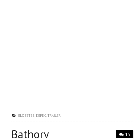
ELŐZETES
,
KÉPEK
,
TRAILER
Bathory
15