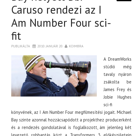
Caruso rendezi az I
Am Number Four sci-
fit
PUBLIKÁLTA
2010. JANUÁR 20.
KOIMBRA
A DreamWorks
stúdió még
tavaly nyáron
zsákolta be
James Frey és
Jobie Hughes
sci-fi
könyvének, az I Am Number Four megfilmesítési jogait. Michael
Bay szinte azonnal hozzácsapódott a projekthez producerként
és a rendezés gondolatával is foglalkozott, ám jelenleg két
levezető robbantás közt a Transformers 3 előkészületein