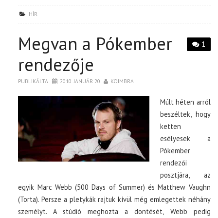
HÍR
Megvan a Pókember
1
rendezője
PUBLIKÁLTA
2010. JANUÁR 20.
KOIMBRA
Múlt héten arról
beszéltek, hogy
ketten
esélyesek a
Pókember
rendezői
posztjára, az
egyik Marc Webb (500 Days of Summer) és Matthew Vaughn
(Torta). Persze a pletykák rajtuk kívül még emlegettek néhány
személyt. A stúdió meghozta a döntését, Webb pedig