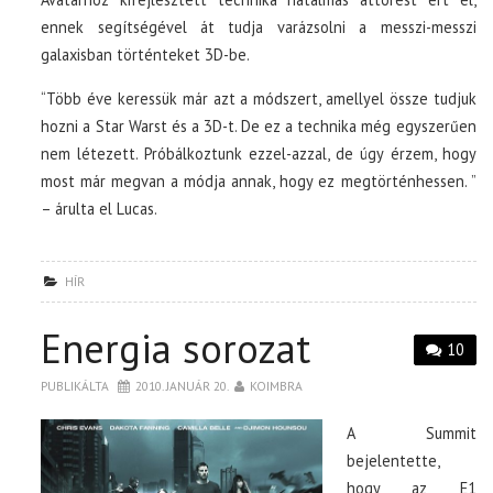
ennek segítségével át tudja varázsolni a messzi-messzi
galaxisban történteket 3D-be.
“Több éve keressük már azt a módszert, amellyel össze tudjuk
hozni a Star Warst és a 3D-t. De ez a technika még egyszerűen
nem létezett. Próbálkoztunk ezzel-azzal, de úgy érzem, hogy
most már megvan a módja annak, hogy ez megtörténhessen. ”
– árulta el Lucas.
HÍR
Energia sorozat
10
PUBLIKÁLTA
2010. JANUÁR 20.
KOIMBRA
A Summit
bejelentette,
hogy az E1