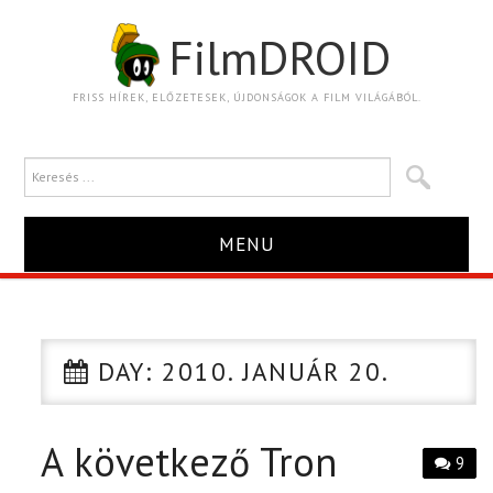
FilmDROID
FRISS HÍREK, ELŐZETESEK, ÚJDONSÁGOK A FILM VILÁGÁBÓL.
MENU
HÍR
TRAILER
DAY:
2010. JANUÁR 20.
KRITIKA
A következő Tron
9
BOXOFFICE