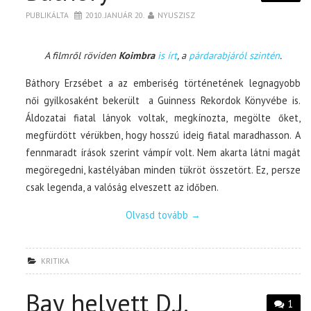
PUBLIKÁLTA
2010. JANUÁR 20.
NYUSZISZ
A filmről röviden
Koimbra
is írt
, a
párdarabjáról szintén
.
Báthory Erzsébet a az emberiség történetének legnagyobb
női gyilkosaként bekerült a Guinness Rekordok Könyvébe is.
Áldozatai fiatal lányok voltak, megkínozta, megölte őket,
megfürdött vérükben, hogy hosszú ideig fiatal maradhasson. A
fennmaradt írások szerint vámpír volt. Nem akarta látni magát
megöregedni, kastélyában minden tükröt összetört. Ez, persze
csak legenda, a valóság elveszett az időben.
Olvasd tovább
→
KRITIKA
Bay helyett D.J.
1