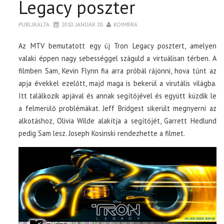
Legacy poszter
TOP10
PUBLIKÁLTA
2010. JANUÁR 20.
KOIMBRA
Az MTV bemutatott egy új Tron Legacy posztert, amelyen
KULISSZA
valaki éppen nagy sebességgel száguld a virtuálisan térben. A
filmben Sam, Kevin Flynn fia arra próbál rájönni, hova tűnt az
CIKK
apja évekkel ezelőtt, majd maga is bekerül a virutális világba.
Itt találkozik apjával és annak segítőjével és együtt küzdik le
a felmerülő problémákat. Jeff Bridgest sikerült megnyerni az
PÓLÓ RENDELÉS
alkotáshoz, Olivia Wilde alakítja a segítőjét, Garrett Hedlund
pedig Sam lesz. Joseph Kosinski rendezhette a filmet.