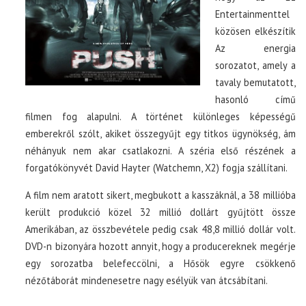
Entertainmenttel
közösen elkészítik
Az energia
sorozatot, amely a
tavaly bemutatott,
hasonló című
filmen fog alapulni. A történet különleges képességű
emberekről szólt, akiket összegyűjt egy titkos ügynökség, ám
néhányuk nem akar csatlakozni. A széria első részének a
forgatókönyvét David Hayter (Watchemn, X2) fogja szállítani.
A film nem aratott sikert, megbukott a kasszáknál, a 38 millióba
került produkció közel 32 millió dollárt gyűjtött össze
Amerikában, az összbevétele pedig csak 48,8 millió dollár volt.
DVD-n bizonyára hozott annyit, hogy a producereknek megérje
egy sorozatba belefeccölni, a Hősök egyre csökkenő
nézőtáborát mindenesetre nagy esélyük van átcsábítani.