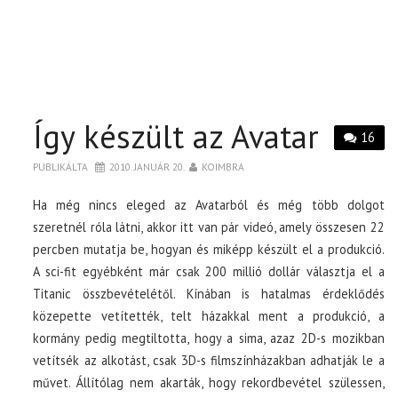
Így készült az Avatar
16
PUBLIKÁLTA
2010. JANUÁR 20.
KOIMBRA
Ha még nincs eleged az Avatarból és még több dolgot
szeretnél róla látni, akkor itt van pár videó, amely összesen 22
percben mutatja be, hogyan és miképp készült el a produkció.
A sci-fit egyébként már csak 200 millió dollár választja el a
Titanic összbevételétől. Kínában is hatalmas érdeklődés
közepette vetítették, telt házakkal ment a produkció, a
kormány pedig megtiltotta, hogy a sima, azaz 2D-s mozikban
vetítsék az alkotást, csak 3D-s filmszínházakban adhatják le a
művet. Állítólag nem akarták, hogy rekordbevétel szülessen,