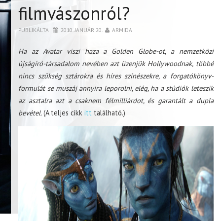
filmvászonról?
PUBLIKÁLTA
2010. JANUÁR 20.
ARMIDA
Ha az Avatar viszi haza a Golden Globe-ot, a nemzetközi
újságíró-társadalom nevében azt üzenjük Hollywoodnak, többé
nincs szükség sztárokra és híres színészekre, a forgatókönyv-
formulát se muszáj annyira leporolni, elég, ha a stúdiók leteszik
az asztalra azt a csaknem félmilliárdot, és garantált a dupla
bevétel.
(A teljes cikk
itt
található.)