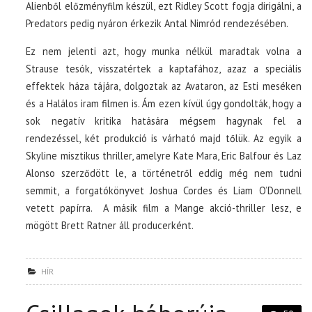
Alienből előzményfilm készül, ezt Ridley Scott fogja dirigálni, a
Predators pedig nyáron érkezik Antal Nimród rendezésében.
Ez nem jelenti azt, hogy munka nélkül maradtak volna a
Strause tesók, visszatértek a kaptafához, azaz a speciális
effektek háza tájára, dolgoztak az Avataron, az Esti meséken
és a Halálos iram filmen is. Ám ezen kívül úgy gondolták, hogy a
sok negatív kritika hatására mégsem hagynak fel a
rendezéssel, két produkció is várható majd tőlük. Az egyik a
Skyline misztikus thriller, amelyre Kate Mara, Eric Balfour és Laz
Alonso szerződött le, a történetről eddig még nem tudni
semmit, a forgatókönyvet Joshua Cordes és Liam O’Donnell
vetett papírra. A másik film a Mange akció-thriller lesz, e
mögött Brett Ratner áll producerként.
HÍR