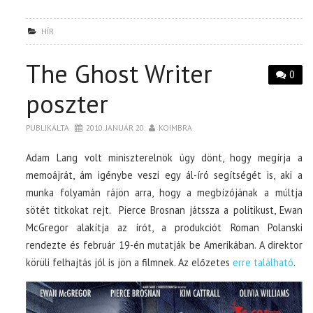
HÍR
The Ghost Writer
0
poszter
PUBLIKÁLTA
2010. JANUÁR 20.
KOIMBRA
Adam Lang volt miniszterelnök úgy dönt, hogy megírja a
memoájrát, ám igénybe veszi egy ál-író segítségét is, aki a
munka folyamán rájön arra, hogy a megbízójának a múltja
sötét titkokat rejt. Pierce Brosnan játssza a politikust, Ewan
McGregor alakítja az írót, a produkciót Roman Polanski
rendezte és február 19-én mutatják be Amerikában. A direktor
körüli felhajtás jól is jön a filmnek. Az előzetes
erre található
.