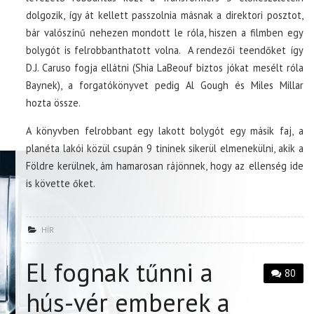
dolgozik, így át kellett passzolnia másnak a direktori posztot,
bár valószínű nehezen mondott le róla, hiszen a filmben egy
bolygót is felrobbanthatott volna. A rendezői teendőket így
D.J. Caruso fogja ellátni (Shia LaBeouf biztos jókat mesélt róla
Baynek), a forgatókönyvet pedig Al Gough és Miles Millar
hozta össze.
A könyvben felrobbant egy lakott bolygót egy másik faj, a
planéta lakói közül csupán 9 tininek sikerül elmenekülni, akik a
Földre kerülnek, ám hamarosan rájönnek, hogy az ellenség ide
is követte őket.
HÍR
El fognak tűnni a
80
hús-vér emberek a