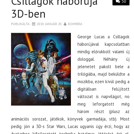
Csillagok háborúja
50
3D-ben
PUBLIKÁLTA
2010. JANUÁR 20.
KOIMBRA
George Lucas a Csillagok
háborújával kapcsolatban
mindig előrukkolt valami új
dologgal. Néhány új
jelenetet pakolt bele a
trilógiába, majd beküldte a
mozikba, ezen kívül pedig a
digitálisan felújított
változat is napvilágot, no
meg leforgatott még
három részt (plusz az
animációs sorozat, játékok, könyvek garmadája, stb). Most
pedig jön a 3D-s Star Wars, Lucas ugyanis úgy érzi, hogy az
Avatarhoz kifejlesztett technika hatalmas áttörést ért el,