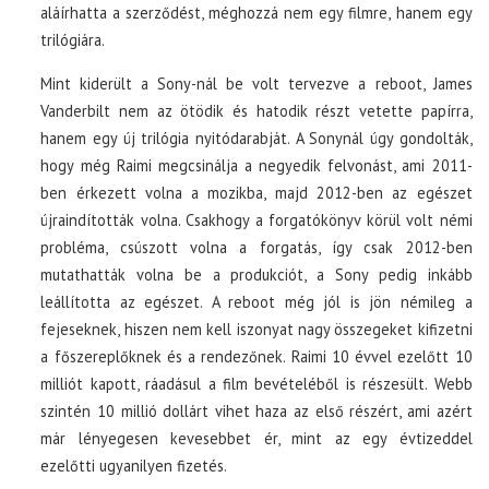
aláírhatta a szerződést, méghozzá nem egy filmre, hanem egy
trilógiára.
Mint kiderült a Sony-nál be volt tervezve a reboot, James
Vanderbilt nem az ötödik és hatodik részt vetette papírra,
hanem egy új trilógia nyitódarabját. A Sonynál úgy gondolták,
hogy még Raimi megcsinálja a negyedik felvonást, ami 2011-
ben érkezett volna a mozikba, majd 2012-ben az egészet
újraindították volna. Csakhogy a forgatókönyv körül volt némi
probléma, csúszott volna a forgatás, így csak 2012-ben
mutathatták volna be a produkciót, a Sony pedig inkább
leállította az egészet. A reboot még jól is jön némileg a
fejeseknek, hiszen nem kell iszonyat nagy összegeket kifizetni
a főszereplőknek és a rendezőnek. Raimi 10 évvel ezelőtt 10
milliót kapott, ráadásul a film bevételéből is részesült. Webb
szintén 10 millió dollárt vihet haza az első részért, ami azért
már lényegesen kevesebbet ér, mint az egy évtizeddel
ezelőtti ugyanilyen fizetés.