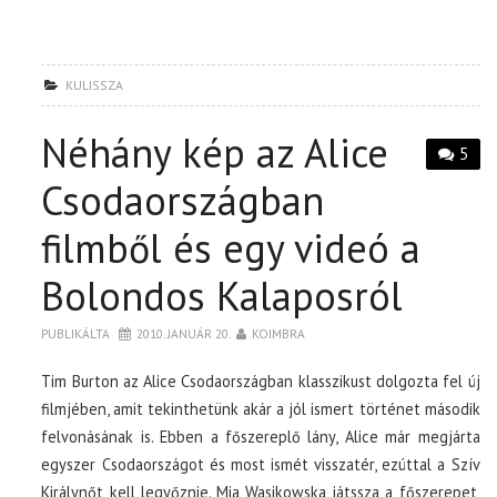
KULISSZA
Néhány kép az Alice
5
Csodaországban
filmből és egy videó a
Bolondos Kalaposról
PUBLIKÁLTA
2010. JANUÁR 20.
KOIMBRA
Tim Burton az Alice Csodaországban klasszikust dolgozta fel új
filmjében, amit tekinthetünk akár a jól ismert történet második
felvonásának is. Ebben a főszereplő lány, Alice már megjárta
egyszer Csodaországot és most ismét visszatér, ezúttal a Szív
Királynőt kell legyőznie. Mia Wasikowska játssza a főszerepet,