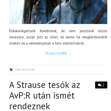
Eldiskurálgattunk Koimbrával, de nem jutottunk közös
nevezőre, aztán jött az ötlet, mi lenne ha megkérdeznénk
titeket, mi a véleményetek a fent említettekről.
Olvasd tovább
→
CIKK
,
KULISSZA
A Strause tesók az
2
AvP:R után ismét
rendeznek