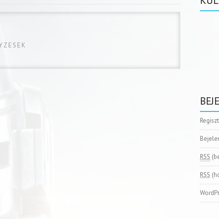
KÜL
GYZESEK
BEJ
Regisz
Bejele
RSS
(b
RSS
(h
WordPr