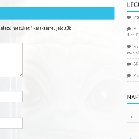
LEG
Int
telező mezőket
*
karakterrel jelöltük
Me
4-es: 
Fr
es: El
BK
Pa
NAP
h