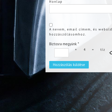
Honlap
A nevem, email címem, és webol
hozzászólásomhoz.
Biztosra megyünk
*
+
4
=
tíz