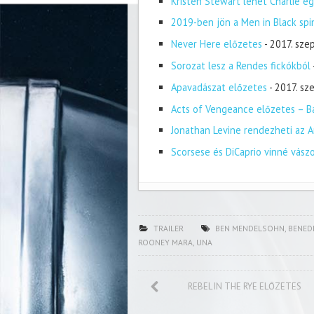
Kristen Stewart lehet Charlie eg
2019-ben jön a Men in Black spi
Never Here előzetes
- 2017. sze
Sorozat lesz a Rendes fickókból
Apavadászat előzetes
- 2017. s
Acts of Vengeance előzetes – Ba
Jonathan Levine rendezheti az A
Scorsese és DiCaprio vinné vász
TRAILER
BEN MENDELSOHN
,
BENED
ROONEY MARA
,
UNA
REBEL IN THE RYE ELŐZETES