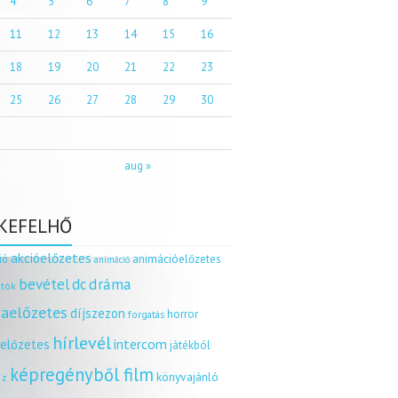
4
5
6
7
8
9
11
12
13
14
15
16
18
19
20
21
22
23
25
26
27
28
29
30
aug »
KEFELHŐ
akcióelőzetes
ió
animációelőzetes
animáció
dráma
bevétel
dc
tók
aelőzetes
díjszezon
horror
forgatás
hírlevél
intercom
relőzetes
játékból
képregényből film
könyvajánló
íz