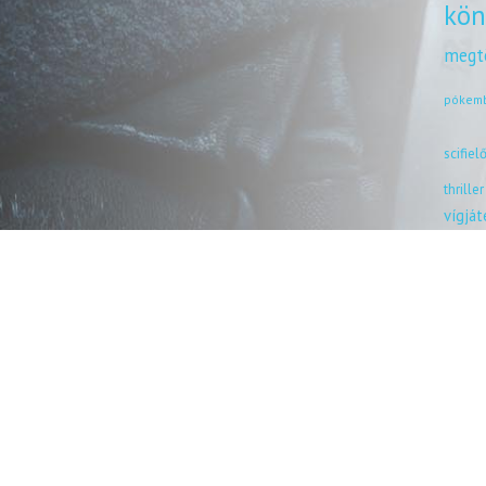
kön
megt
pókem
scifiel
thriller
vígjá