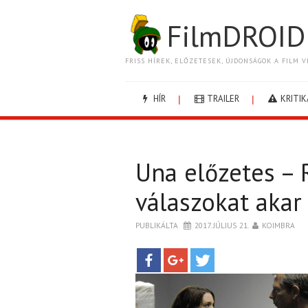
FilmDROID
FRISS HÍREK, ELŐZETESEK, ÚJDONSÁGOK A FILM V
HÍR
TRAILER
KRITIK
Una előzetes –
válaszokat akar
PUBLIKÁLTA
2017. JÚLIUS 21.
KOIMBRA