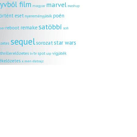
yvből film
marvel
magyar
mashup
örtént eset
poén
nyereményjáték
satöbbi
remake
reboot
ber
scifi
sequel
star wars
sorozat
őzetes
thrillerelőzetes
vígjáték
tv spot
uip
tv
tékelőzetes
x men
életrajz