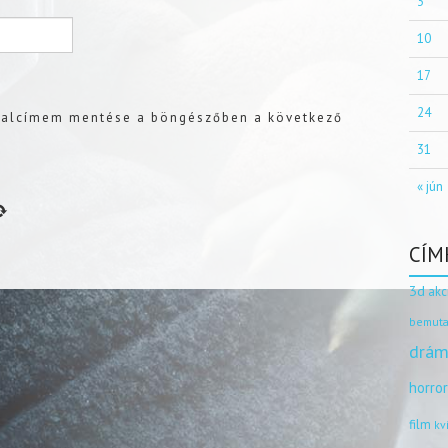
3
10
17
24
dalcímem mentése a böngészőben a következő
31
« jún
CÍM
3d
akc
bemuta
drám
horro
film
kv