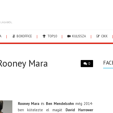
ILÁGÁBÓL.
A
BOXOFFICE
TOP10
KULISSZA
CIKK
 Rooney Mara
FAC
0
Rooney Mara
és
Ben Mendelsohn
még 2014-
ben kötelezte el magát
David Harrower