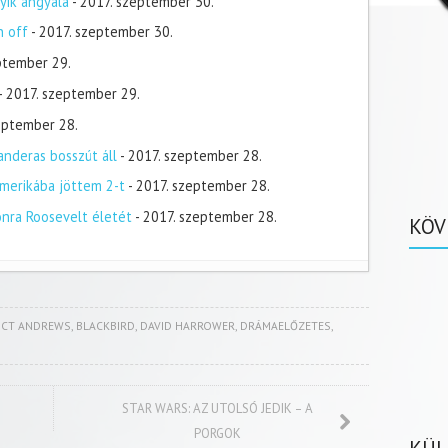
yik angyala
- 2017. szeptember 30.
n off
- 2017. szeptember 30.
ptember 29.
- 2017. szeptember 29.
zeptember 28.
nderas bosszút áll
- 2017. szeptember 28.
merikába jöttem 2-t
- 2017. szeptember 28.
onra Roosevelt életét
- 2017. szeptember 28.
KÖV
ICT ANDREWS
,
BLACKBIRD
,
DAVID HARROWER
,
DRÁMAELŐZETES
,
STAR WARS: AZ UTOLSÓ JEDIK – A
PORGOK