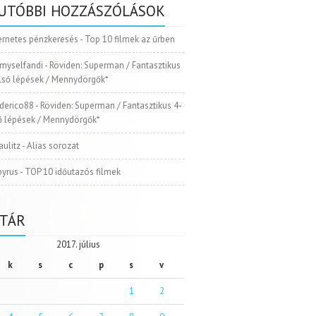
UTÓBBI HOZZÁSZÓLÁSOK
ernetes pénzkeresés
-
Top 10 filmek az űrben
myselfandi
-
Röviden: Superman / Fantasztikus
Első lépések / Mennydörgők*
ederico88
-
Röviden: Superman / Fantasztikus 4-
ső lépések / Mennydörgők*
aulitz
-
Alias sorozat
pyrus
-
TOP 10 időutazós filmek
TÁR
2017. július
k
s
c
p
s
v
1
2