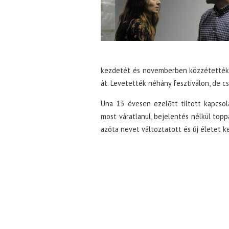
kezdetét és novemberben közzétették a
át. Levetették néhány fesztiválon, de cs
Una 13 évesen ezelőtt tiltott kapcsola
most váratlanul, bejelentés nélkül topp
azóta nevet változtatott és új életet k