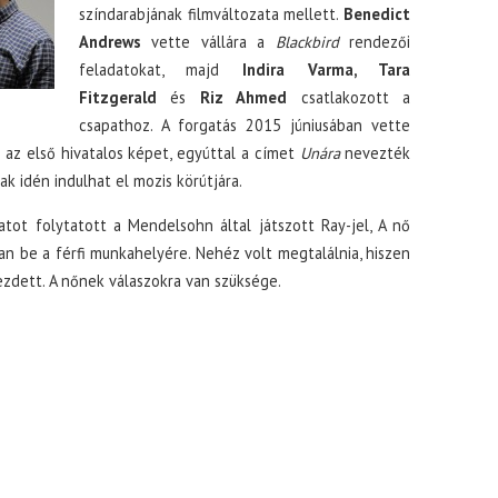
színdarabjának filmváltozata mellett.
Benedict
Andrews
vette vállára a
Blackbird
rendezői
feladatokat, majd
Indira Varma, Tara
Fitzgerald
és
Riz Ahmed
csatlakozott a
csapathoz. A forgatás 2015 júniusában vette
z első hivatalos képet, egyúttal a címet
Unára
nevezték
ak idén indulhat el mozis körútjára.
tot folytatott a Mendelsohn által játszott Ray-jel, A nő
an be a férfi munkahelyére. Nehéz volt megtalálnia, hiszen
ezdett. A nőnek válaszokra van szüksége.