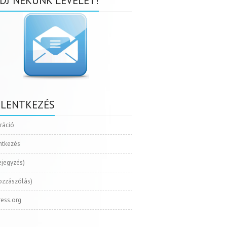
DJ NEKÜNK LEVELET!
ELENTKEZÉS
tráció
ntkezés
ejegyzés)
ozzászólás)
ess.org