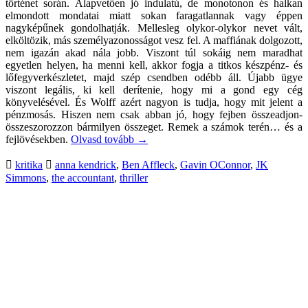
történet során. Alapvetően jó indulatú, de monotonon és halkan
elmondott mondatai miatt sokan faragatlannak vagy éppen
nagyképűnek gondolhatják. Mellesleg olykor-olykor nevet vált,
elköltözik, más személyazonosságot vesz fel. A maffiának dolgozott,
nem igazán akad nála jobb. Viszont túl sokáig nem maradhat
egyetlen helyen, ha menni kell, akkor fogja a titkos készpénz- és
lőfegyverkészletet, majd szép csendben odébb áll. Újabb ügye
viszont legális, ki kell derítenie, hogy mi a gond egy cég
könyvelésével. És Wolff azért nagyon is tudja, hogy mit jelent a
pénzmosás. Hiszen nem csak abban jó, hogy fejben összeadjon-
összeszorozzon bármilyen összeget. Remek a számok terén… és a
fejlövésekben.
Olvasd tovább
→
kritika
anna kendrick
,
Ben Affleck
,
Gavin OConnor
,
JK
Simmons
,
the accountant
,
thriller