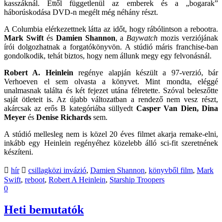
kasszáknál. Ettől függetlenül az emberek és a „bogarak”
háborúskodása DVD-n megélt még néhány részt.
A Columbia elérkezettnek látta az időt, hogy rábólintson a rebootra.
Mark Swift
és
Damien Shannon
, a
Baywatch
mozis verziójának
írói dolgozhatnak a forgatókönyvön. A stúdió máris franchise-ban
gondolkodik, tehát biztos, hogy nem állunk megy egy felvonásnál.
Robert A. Heinlein
regénye alapján készült a 97-verzió, bár
Verhoeven el sem olvasta a könyvet. Mint mondta, eléggé
unalmasnak találta és két fejezet utána félretette. Szóval beleszőtte
saját ötleteit is. Az újabb változatban a rendező nem vesz részt,
akárcsak az erős B kategóriába süllyedt
Casper Van Dien, Dina
Meyer
és
Denise Richards
sem.
A stúdió mellesleg nem is közel 20 éves filmet akarja remake-elni,
inkább egy Heinlein regényéhez közelebb álló sci-fit szeretnének
készíteni.
hír
csillagközi invázió
,
Damien Shannon
,
könyvből film
,
Mark
Swift
,
reboot
,
Robert A Heinlein
,
Starship Troopers
0
Heti bemutatók