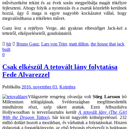
művészetként tekint és az évek során megpróbálja magát tökélyre
fejleszteni. Ahogy folyik a nyomozás és a zsaruk közelebb kerülnek
hozzá, úgy ő maga is egyre nagyobb kockázatot vállal, hogy
megvalósíthassa a tökéletes művet.
Ganz lesz a rejtélyes Verge, aki gyakran elbeszélget Jack-kel a
tetteiről, elképzeléseiről, gondolatairól.
hír
Bruno Ganz
,
Lars von Trier
,
matt dillon
,
the house that jack
built
0
Csak elkészül A tetovált lány folytatása
Fede Alvarezzel
Publikálta
2016. november 03.
Koimbra
Világszerte rengeteg olvasója volt
Stieg Larsson
író
Millennium trilógiájának. Svédországban megfilmesítették
mindhárom részt, szép sikert arattak. Ezen felbuzdulva
Hollywoodban is tervezőasztalra került
A tetovált lány (The Girl
With the Dragon Tattoo
)
, bár kicsit nagyobb költségvetéssel. 232
millió dollárt hozott a mozikban, és várhattuk a folytatásokat. Hiszen
dolgoztak a forgatókönyvön, az első felvonás résztvevői is boldogan