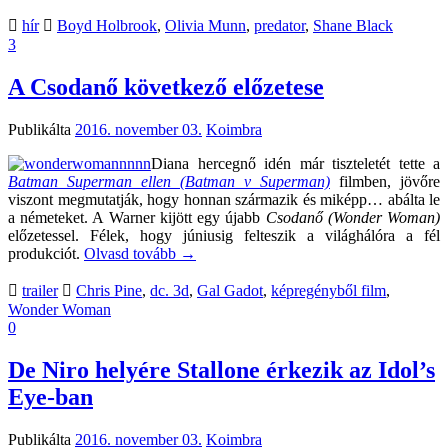
hír
Boyd Holbrook
,
Olivia Munn
,
predator
,
Shane Black
3
A Csodanő következő előzetese
Publikálta
2016. november 03.
Koimbra
Diana hercegnő idén már tiszteletét tette a
Batman Superman ellen (Batman v Superman)
filmben, jövőre
viszont megmutatják, hogy honnan származik és miképp… abálta le
a németeket. A Warner kijött egy újabb
Csodanő (Wonder Woman)
előzetessel. Félek, hogy júniusig felteszik a világhálóra a fél
produkciót.
Olvasd tovább
→
trailer
Chris Pine
,
dc. 3d
,
Gal Gadot
,
képregényből film
,
Wonder Woman
0
De Niro helyére Stallone érkezik az Idol’s
Eye-ban
Publikálta
2016. november 03.
Koimbra