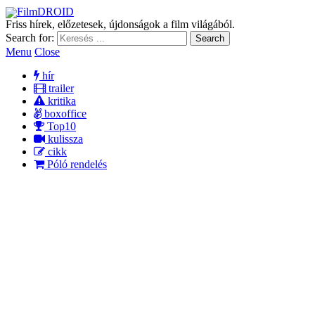
FilmDROID
Friss hírek, előzetesek, újdonságok a film világából.
Search for:
Menu
Close
hír
trailer
kritika
boxoffice
Top10
kulissza
cikk
Póló rendelés