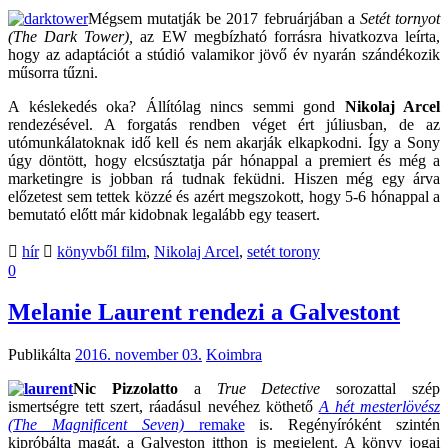
Mégsem mutatják be 2017 februárjában a
Setét tornyot
(The Dark Tower),
az EW megbízható forrásra hivatkozva leírta,
hogy az adaptációt a stúdió valamikor jövő év nyarán szándékozik
műsorra tűzni.
A késlekedés oka? Állítólag nincs semmi gond
Nikolaj Arcel
rendezésével. A forgatás rendben véget ért júliusban, de az
utómunkálatoknak idő kell és nem akarják elkapkodni. Így a Sony
úgy döntött, hogy elcsúsztatja pár hónappal a premiert és még a
marketingre is jobban rá tudnak feküdni. Hiszen még egy árva
előzetest sem tettek közzé és azért megszokott, hogy 5-6 hónappal a
bemutató előtt már kidobnak legalább egy teasert.
hír
könyvből film
,
Nikolaj Arcel
,
setét torony
0
Melanie Laurent rendezi a Galvestont
Publikálta
2016. november 03.
Koimbra
Nic Pizzolatto
a
True Detective
sorozattal szép
ismertségre tett szert, ráadásul nevéhez köthető
A hét mesterlövész
(The Magnificent Seven)
remake
is. Regényíróként szintén
kipróbálta magát, a Galveston itthon is megjelent. A könyv jogai