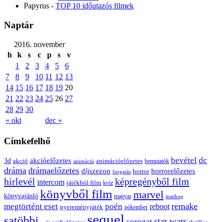
Papyrus
-
TOP 10 időutazós filmek
Naptár
2016. november
h
k
s
c
p
s
v
1
2
3
4
5
6
7
8
9
10
11
12
13
14
15
16
17
18
19
20
21
22
23
24
25
26
27
28
29
30
« okt
dec »
Címkefelhő
bevétel
dc
akcióelőzetes
3d
animációelőzetes
akció
bemutatók
animáció
dráma
drámaelőzetes
díjszezon
horrorelőzetes
horror
forgatás
hírlevél
képregényből film
intercom
játékból film
kvíz
könyvből film
marvel
könyvajánló
magyar
mashup
remake
megtörtént eset
poén
reboot
nyereményjáték
pókember
sequel
satöbbi
star wars
sorozat