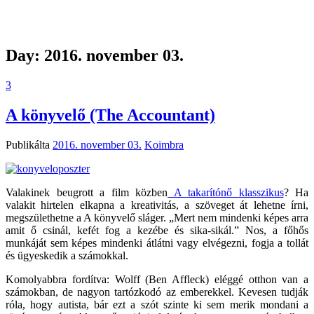
Day:
2016. november 03.
3
A könyvelő (The Accountant)
Publikálta
2016. november 03.
Koimbra
Valakinek beugrott a film közben
A takarítónő klasszikus
? Ha
valakit hirtelen elkapna a kreativitás, a szöveget át lehetne írni,
megszülethetne a A könyvelő sláger. „Mert nem mindenki képes arra
amit ő csinál, kefét fog a kezébe és sika-sikál.” Nos, a főhős
munkáját sem képes mindenki átlátni vagy elvégezni, fogja a tollát
és ügyeskedik a számokkal.
Komolyabbra fordítva: Wolff (Ben Affleck) eléggé otthon van a
számokban, de nagyon tartózkodó az emberekkel. Kevesen tudják
róla, hogy autista, bár ezt a szót szinte ki sem merik mondani a