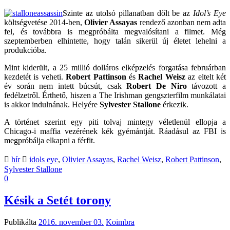
Szinte az utolsó pillanatban dőlt be az
Idol’s Eye
költségvetése 2014-ben,
Olivier Assayas
rendező azonban nem adta
fel, és továbbra is megpróbálta megvalósítani a filmet. Még
szeptemberben elhintette, hogy talán sikerül új életet lehelni a
produkcióba.
Mint kiderült, a 25 millió dolláros elképzelés forgatása februárban
kezdetét is veheti.
Robert Pattinson
és
Rachel Weisz
az eltelt két
év során nem intett búcsút, csak
Robert De Niro
távozott a
fedélzetről. Érthető, hiszen a The Irishman gengszterfilm munkálatai
is akkor indulnának. Helyére
Sylvester Stallone
érkezik.
A történet szerint egy piti tolvaj mintegy véletlenül ellopja a
Chicago-i maffia vezérének kék gyémántját. Ráadásul az FBI is
megpróbálja elkapni a férfit.
hír
idols eye
,
Olivier Assayas
,
Rachel Weisz
,
Robert Pattinson
,
Sylvester Stallone
0
Késik a Setét torony
Publikálta
2016. november 03.
Koimbra