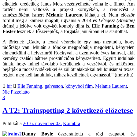
elkeltek, eredetileg Janus Metz vezényelhette volna le a filmet. Ám
történt némi változás a projekt környékén, a rendezést a
színésznőként ismert
Melanie Laurent
láthatja el. Nem először
fordul meg a kamera mögött, ugyanis a 2014-es
Lélegezz (Breathe)
drámája jelölve volt egy-két komoly díjra is.
Elle Fanning
és
Ben
Foster
lesznek a főszereplők, a forgatás januárban el is startolhat.
A történet: „Cady, a texasi végrehajtó egy nap megtudja, hogy
tüdőrákja van. Miután a főnöke megpróbálja megöletni, kénytelen
elmenekülni a helyszínről Rockyval, a tizennyolc éves lánnyal, akit
kemény családi háttere prostitúcióba kényszerített. Együtt indulnak
útnak, hogy minél távolabb kerüljenek a veszélytől, és miközben
bejárják a mocsárvidékekkel és züllött alakokkal teli louisianai-texasi
régiót, meg kell tanulniuk, mihez kezdhetnek egymással.” (moly.hu)
hír
Elle Fanning
,
galveston
,
könyvből film
,
Melanie Laurent
,
Nic Pizzolatto
3
A T2: Trainspotting 2 következő előzetese
Publikálta
2016. november 03.
Koimbra
Danny Boyle
összerántotta a régi csapatot, és