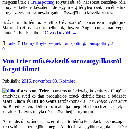
megcsinálták a
Trainspotting
folytatását. Jó, hát sokat beszéltek róla,
hogy el kellene készíteni, de egy ideig tényleg csak remélhettük,
hogy az egykori színészbrigáddal összejöhet a következő rész.
Szóval mi történt az eltelt 20 év során? Hamarosan megtudjuk.
Mármint ezt is csak remélhetjük, hiszen Angliában január végén
mutatják be. És itthon?
Olvasd tovább
→
trailer
Danny Boyle
,
sequel
,
trainspotting
,
trainspotting 2
0
Von Trier művészkedő sorozatgyilkosról
forgat filmet
Publikálta
2016. november 03.
Koimbra
Lars von Trier
hamarosan belevág következő filmjébe,
amelyhez svéd és dán produkciós cégek dobták össze a büdzsét.
Matt Dillon
és
Bruno Ganz
tartózkodnak a
The House That Jack
Built
fedélzetén. Dillon formálhatja meg Hasfelmetsző Jacket, a
karakter 12 éves ténykedését követhetjük nyomon.
A rendező szándéka szerint a történéseket Jack szemszögén
keresztül ismerhetjük meg. A férfi a gyilkosságokra afféle