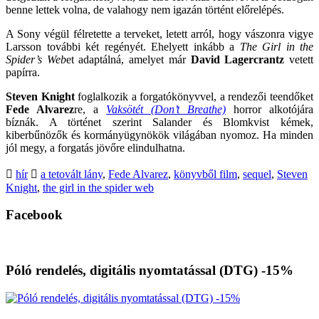
benne lettek volna, de valahogy nem igazán történt előrelépés.
A Sony végül félretette a terveket, letett arról, hogy vászonra vigye
Larsson további két regényét. Ehelyett inkább a
The Girl in the
Spider’s Web
et adaptálná, amelyet már
David Lagercrantz
vetett
papírra.
Steven Knight
foglalkozik a forgatókönyvvel, a rendezői teendőket
Fede Alvarez
re, a
Vaksötét (Don’t Breathe)
horror alkotójára
bíznák. A történet szerint Salander és Blomkvist kémek,
kiberbűnözők és kormányügynökök világában nyomoz. Ha minden
jól megy, a forgatás jövőre elindulhatna.
hír
a tetovált lány
,
Fede Alvarez
,
könyvből film
,
sequel
,
Steven
Knight
,
the girl in the spider web
Facebook
Póló rendelés, digitális nyomtatással (DTG) -15%