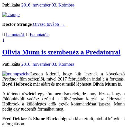
Publikálta
2016. november 03.
Koimbra
Doctor Strange
Olvasd tovább
→
bemutatók
bemutatók
1
Olivia Munn is szembenéz a Predatorral
Publikálta
2016. november 03.
Koimbra
Lassan kiderül, hogy kik lesznek a következő
Predator
film szereplői, mivel 2017 februárjában indul a a forgatás.
Boyd Holbrook
már aláírt és most mellé léphetett
Olivia Munn
is.
A történet részletei egyelőre nem ismertek, de annyi biztos, hogy a
földönkívüli vadász ezúttal a külvárosban keresi az áldozatait.
Holbrook a különleges erők egyik kommandósát játssza, Munn
pedig egy tudósnőt formálhat meg.
Fred Dekker
és
Shane Black
dolgozta ki a sztorit, utóbbi irányíthat
a forgatáson.