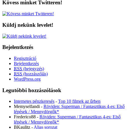
Kövess minket Twitteren!
Küldj nekünk levelet!
Bejelentkezés
Regisztráció
Bejelentkezés
RSS
(bejegyzés)
RSS
(hozzászólás)
WordPress.org
Legutóbbi hozzászólások
Internetes pénzkeresés
-
Top 10 filmek az űrben
Memyselfandi
-
Röviden: Superman / Fantasztikus 4-es: Első
lépések / Mennydörgők*
Frederico88
-
Röviden: Superman / Fantasztikus 4-es: Első
lépések / Mennydörgők*
BKaulitz
-
Alias sorozat