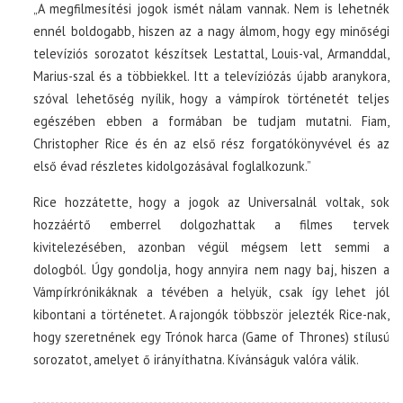
„A megfilmesítési jogok ismét nálam vannak. Nem is lehetnék
ennél boldogabb, hiszen az a nagy álmom, hogy egy minőségi
televíziós sorozatot készítsek Lestattal, Louis-val, Armanddal,
Marius-szal és a többiekkel. Itt a televíziózás újabb aranykora,
szóval lehetőség nyílik, hogy a vámpírok történetét teljes
egészében ebben a formában be tudjam mutatni. Fiam,
Christopher Rice és én az első rész forgatókönyvével és az
első évad részletes kidolgozásával foglalkozunk.”
Rice hozzátette, hogy a jogok az Universalnál voltak, sok
hozzáértő emberrel dolgozhattak a filmes tervek
kivitelezésében, azonban végül mégsem lett semmi a
dologból. Úgy gondolja, hogy annyira nem nagy baj, hiszen a
Vámpírkrónikáknak a tévében a helyük, csak így lehet jól
kibontani a történetet. A rajongók többször jelezték Rice-nak,
hogy szeretnének egy Trónok harca (Game of Thrones) stílusú
sorozatot, amelyet ő irányíthatna. Kívánságuk valóra válik.