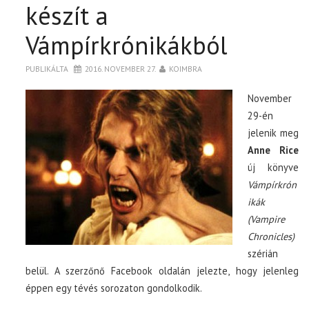
készít a
Vámpírkrónikákból
PUBLIKÁLTA
2016. NOVEMBER 27.
KOIMBRA
November
29-én
jelenik meg
Anne Rice
új könyve
Vámpírkrón
ikák
(Vampire
Chronicles)
szérián
belül. A szerzőnő Facebook oldalán jelezte, hogy jelenleg
éppen egy tévés sorozaton gondolkodik.