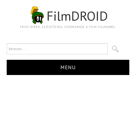
FilmDROID
FRISS HÍREK, ELŐZETESEK, ÚJDONSÁGOK A FILM VILÁGÁBÓL.
MENU
HÍR
TRAILER
KRITIKA
BOXOFFICE