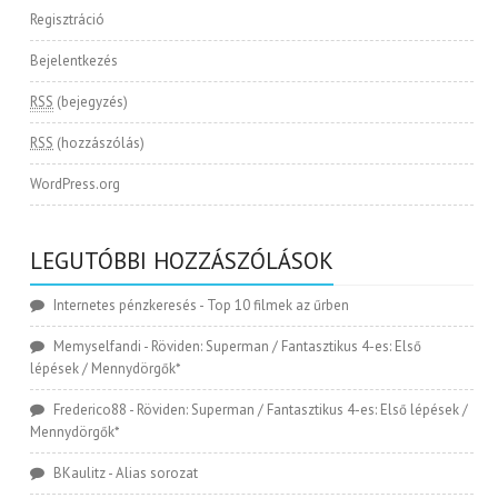
Regisztráció
Bejelentkezés
RSS
(bejegyzés)
RSS
(hozzászólás)
WordPress.org
LEGUTÓBBI HOZZÁSZÓLÁSOK
Internetes pénzkeresés
-
Top 10 filmek az űrben
Memyselfandi
-
Röviden: Superman / Fantasztikus 4-es: Első
lépések / Mennydörgők*
Frederico88
-
Röviden: Superman / Fantasztikus 4-es: Első lépések /
Mennydörgők*
BKaulitz
-
Alias sorozat