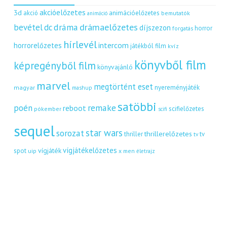
akcióelőzetes
3d
akció
animációelőzetes
bemutatók
animáció
dráma
drámaelőzetes
bevétel
dc
díjszezon
horror
forgatás
hírlevél
intercom
horrorelőzetes
játékból film
kvíz
könyvből film
képregényből film
könyvajánló
marvel
megtörtént eset
nyereményjáték
magyar
mashup
satöbbi
remake
poén
reboot
scifielőzetes
pókember
scifi
sequel
star wars
sorozat
thrillerelőzetes
thriller
tv
tv
vígjátékelőzetes
vígjáték
spot
uip
x men
életrajz