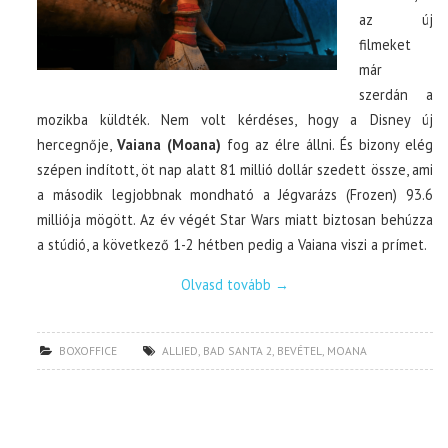
az új
filmeket
már
szerdán a
mozikba küldték. Nem volt kérdéses, hogy a Disney új
hercegnője,
Vaiana (Moana)
fog az élre állni. És bizony elég
szépen indított, öt nap alatt 81 millió dollár szedett össze, ami
a második legjobbnak mondható a Jégvarázs (Frozen) 93.6
milliója mögött. Az év végét Star Wars miatt biztosan behúzza
a stúdió, a következő 1-2 hétben pedig a Vaiana viszi a prímet.
Olvasd tovább
→
BOXOFFICE
ALLIED
,
BAD SANTA 2
,
BEVÉTEL
,
MOANA