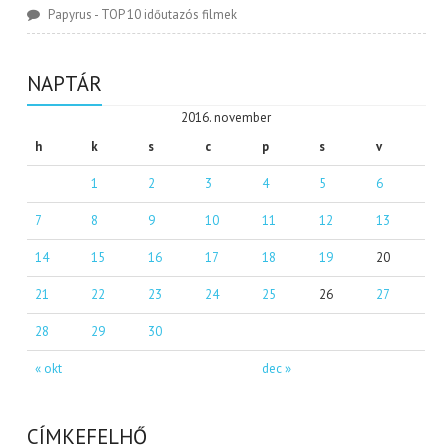
Papyrus
-
TOP 10 időutazós filmek
NAPTÁR
2016. november
h
k
s
c
p
s
v
1
2
3
4
5
6
7
8
9
10
11
12
13
14
15
16
17
18
19
20
21
22
23
24
25
26
27
28
29
30
« okt
dec »
CÍMKEFELHŐ