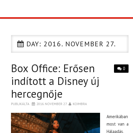
TOP10
KULISSZA
DAY:
2016. NOVEMBER 27.
CIKK
Box Office: Erősen
PÓLÓ RENDELÉS
0
indított a Disney új
hercegnője
PUBLIKÁLTA
2016. NOVEMBER 27.
KOIMBRA
Amerikában
most van a
Hálaadás,