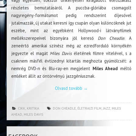
vagy egyetlen, sokszor önkényesen kiragadott életszakasz
részletes bemutatásáról. A puccba-glóriába csomagolt
nagyregény-formátumot pedig rendszerint díjesővel
jutalmazzák, új utakat keresni így csupán olyan különcöknek jut
eszébe, mint az egyébként Hollywood-i látványfilmek
mellékszerepeivel bizonyára jól kereső
Don Cheadle
. A
zeneértő amerikai színész még az ezredforduló környékén
jegyezte el magát
Miles Davis
életének filmre vitelével, s a
csaknem másfél évtizednyi kitartás meghozta gyümölcsét: a
nemrég DVD-n és Blu-ray-en megjelent
Miles Ahead
méltó
emléket állít az öntörvényű jazzgéniusznak.
Olvasd tovább
→
CIKK
,
KRITIKA
DON CHEADLE
,
ÉLETRAJZI FILM
,
JAZZ
,
MILES
AHEAD
,
MILES DAVIS