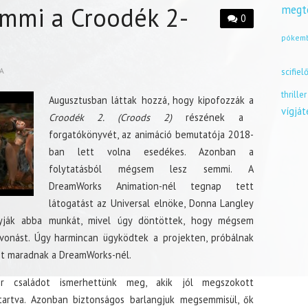
mmi a Croodék 2-
megt
0
pókem
A
scifiel
thriller
Augusztusban láttak hozzá, hogy kipofozzák a
vígjá
Croodék 2. (Croods 2)
részének a
forgatókönyvét, az animáció bemutatója 2018-
ban lett volna esedékes. Azonban a
folytatásból mégsem lesz semmi. A
DreamWorks Animation-nél tegnap tett
látogatást az Universal elnöke, Donna Langley
gyják abba munkát, mivel úgy döntöttek, hogy mégsem
lvonást. Úgy harmincan ügyködtek a projekten, próbálnak
nt maradnak a DreamWorks-nél.
r családot ismerhettünk meg, akik jól megszokott
artva. Azonban biztonságos barlangjuk megsemmisül, ők