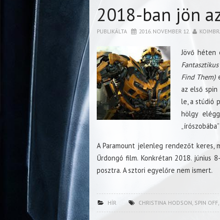
2018-ban jön az
PUBLIKÁLTA
2016. NOVEMBER 12.
KOIMBR
Jövő héten e
Fantasztikus
Find Them)
e
az első spin
le, a stúdió
hölgy elégg
„írószobába
A Paramount jelenleg rendezőt keres, 
Űrdongó film. Konkrétan 2018. június 8
posztra. A sztori egyelőre nem ismert.
HÍR
CHRISTINA HODSON
,
SPIN OFF