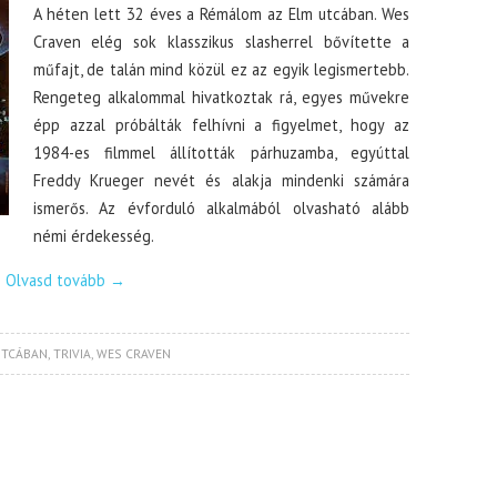
A héten lett 32 éves a Rémálom az Elm utcában. Wes
Craven elég sok klasszikus slasherrel bővítette a
műfajt, de talán mind közül ez az egyik legismertebb.
Rengeteg alkalommal hivatkoztak rá, egyes művekre
épp azzal próbálták felhívni a figyelmet, hogy az
1984-es filmmel állították párhuzamba, egyúttal
Freddy Krueger nevét és alakja mindenki számára
ismerős. Az évforduló alkalmából olvasható alább
némi érdekesség.
Olvasd tovább
→
UTCÁBAN
,
TRIVIA
,
WES CRAVEN