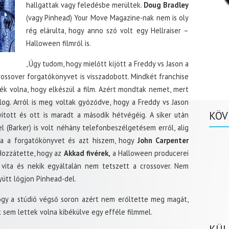
hallgattak vagy feledésbe merültek.
Doug Bradley
(vagy Pinhead) Your Move Magazine-nak nem is oly
rég elárulta, hogy anno szó volt egy Hellraiser –
Halloween filmről is.
„Úgy tudom, hogy mielőtt kijött a Freddy vs Jason a
rossover forgatókönyvet is visszadobott. Mindkét franchise
ték volna, hogy elkészül a film. Azért mondtak nemet, mert
og. Arról is meg voltak győződve, hogy a Freddy vs Jason
KÖV
yitott és ott is maradt a második hétvégéig. A siker után
 (Barker) is volt néhány telefonbeszélgetésem erről, alig
rta a forgatókönyvet és azt hiszem, hogy
John Carpenter
Hozzátette, hogy az
Akkad fivérek,
a Halloween producerei
 vita és nekik egyáltalán nem tetszett a crossover. Nem
yütt lógjon Pinhead-del.
hogy a stúdió végső soron azért nem erőltette meg magát,
 sem lettek volna kibékülve egy efféle filmmel.