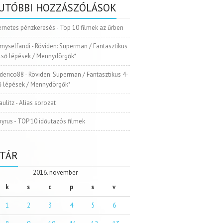
UTÓBBI HOZZÁSZÓLÁSOK
ernetes pénzkeresés
-
Top 10 filmek az űrben
myselfandi
-
Röviden: Superman / Fantasztikus
Első lépések / Mennydörgők*
ederico88
-
Röviden: Superman / Fantasztikus 4-
ső lépések / Mennydörgők*
aulitz
-
Alias sorozat
pyrus
-
TOP 10 időutazós filmek
TÁR
2016. november
k
s
c
p
s
v
1
2
3
4
5
6