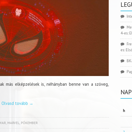
LEG
Int
Me
4-es: 
Fr
es: El
BK
Pa
ak más elképzelések is, néhányban benne van a szöveg,
NAP
Olvasd tovább
→
h
 WAR
,
MARVEL
,
PÓKEMBER