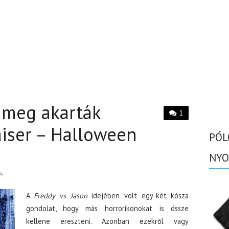
r meg akarták
1
raiser – Halloween
PÓL
NYO
A
A
Freddy vs Jason
idejében volt egy-két kósza
gondolat, hogy más horrorikonokat is össze
kellene ereszteni. Azonban ezekről vagy