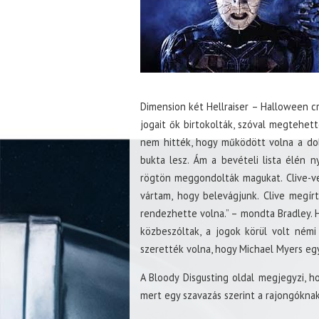
Dimension két Hellraiser – Halloween c
jogait ők birtokolták, szóval megtehet
nem hitték, hogy működött volna a dol
bukta lesz. Ám a bevételi lista élén n
rögtön meggondolták magukat. Clive-vel
vártam, hogy belevágjunk. Clive megí
rendezhette volna.” – mondta Bradley. 
közbeszóltak, a jogok körül volt némi
szerették volna, hogy Michael Myers eg
A Bloody Disgusting oldal megjegyzi, 
mert egy szavazás szerint a rajongóknak