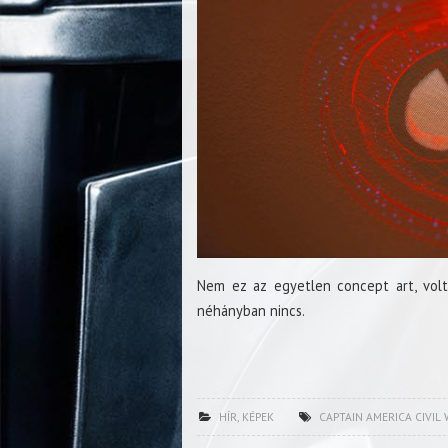
Nem ez az egyetlen concept art, volt
néhányban nincs.
HÍR
,
KÉPEK
CAPTAIN AMERICA CIVIL