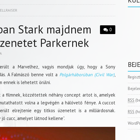
KÜL
ELLRAISER
ban Stark majdnem
0
üzenetet Parkernek
A
BEJ
erült a Marvelhez, vagyis mondjuk úgy, hogy a Sony
dás. A Falmászó benne volt a
Polgárháborúban (Civil War)
,
Regisz
m ennek is lehetett örülni.
Bejele
 a filmnek, közzétettek néhány concept artot is, amelyek
RSS
(b
 mutathatott volna a legvégén a hálóvető fénye. A cuccot
rült elrejtenie egy titkos üzenetet is a milliárdosnak.
RSS
(h
 jó cucc, amelyet látnod kellene”.
WordPr