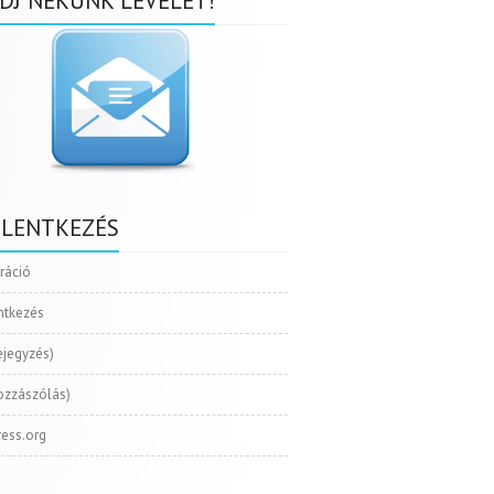
DJ NEKÜNK LEVELET!
ELENTKEZÉS
tráció
ntkezés
ejegyzés)
ozzászólás)
ess.org