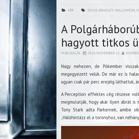
HÍR
DOUG BRADLEY
,
HALLOWEEN
,
H
A Polgárháború
hagyott titkos 
PUBLIKÁLTA
2016. NOVEMBER 12.
KOIMBR
Nagy nehezen, de Pókember visszak
megegyezett velük. De már ez is hala
ugyan csak pár perc erejéig láthattuk, á
A Perception effektes cég részese volt
megmutatják, hogy akár ilyen ábrát is
Tony Stark adta Parkernek, amibe sike
„Hálóhintázz el a toronyhoz, van néhány