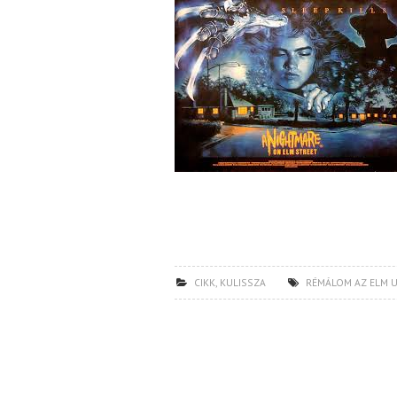
CIKK
,
KULISSZA
RÉMÁLOM AZ ELM 