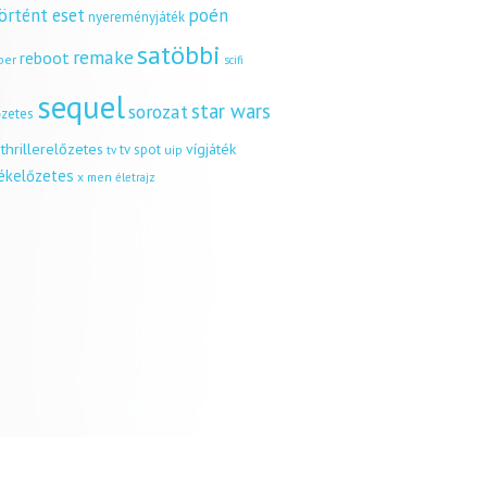
örtént eset
poén
nyereményjáték
satöbbi
remake
reboot
ber
scifi
sequel
star wars
sorozat
őzetes
thrillerelőzetes
vígjáték
tv spot
uip
tv
tékelőzetes
x men
életrajz