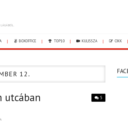
ILÁGÁBÓL.
A
BOXOFFICE
TOP10
KULISSZA
CIKK
FAC
MBER 12.
 utcában
5
A