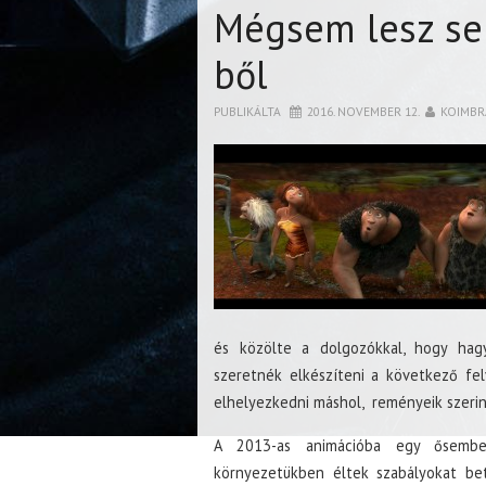
Mégsem lesz se
ből
PUBLIKÁLTA
2016. NOVEMBER 12.
KOIMBR
és közölte a dolgozókkal, hogy ha
szeretnék elkészíteni a következő fe
elhelyezkedni máshol, reményeik szeri
A 2013-as animációba egy ősembe
környezetükben éltek szabályokat bet