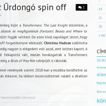
7
 Űrdongó spin off
1
14
A
21
lvileg kijön a
Transformers: The Last Knight
előzetese, a
28
 állatok és megfigyelésük (Fantastic Beasts and Where to
« okt
lőtt fogják vetíteni. De ezen kívül napvilágot látott, hogy
 off forgatókönyve elkészült.
Christina Hodson
szállította
 pedig nagyon is elégedett volt azzal, amit kézhez kapott. A
CÍM
é felkapottá vált, miután beválogatták a Transformers
3d
akc
” még a
Birds of Prey
film szkriptjét is rábízták.
bemuta
mivel reményeik szerint 2018-ban a mozikba kerülhetne az
drám
-án érkezne, ha időben leszerződtetnek valakit a direktori
horro
film
kv
,
TRANSFORMERS
,
ŰRDONGÓ
kön