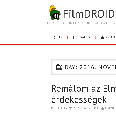
FilmDROID
FRISS HÍREK, ELŐZETESEK, ÚJDONSÁGOK A FILM V
HÍR
TRAILER
KRITIK
DAY:
2016. NOVE
Rémálom az Elm
érdekességek
PUBLIKÁLTA
2016. NOVEMBER 12.
KOIMBR