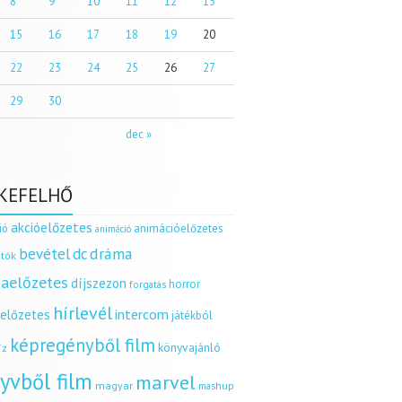
8
9
10
11
12
13
15
16
17
18
19
20
22
23
24
25
26
27
29
30
dec »
KEFELHŐ
akcióelőzetes
ió
animációelőzetes
animáció
dráma
bevétel
dc
tók
aelőzetes
díjszezon
horror
forgatás
hírlevél
intercom
relőzetes
játékból
képregényből film
könyvajánló
íz
yvből film
marvel
magyar
mashup