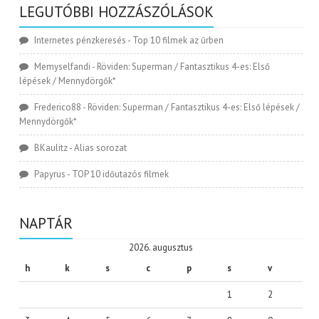
LEGUTÓBBI HOZZÁSZÓLÁSOK
Internetes pénzkeresés
-
Top 10 filmek az űrben
Memyselfandi
-
Röviden: Superman / Fantasztikus 4-es: Első
lépések / Mennydörgők*
Frederico88
-
Röviden: Superman / Fantasztikus 4-es: Első lépések /
Mennydörgők*
BKaulitz
-
Alias sorozat
Papyrus
-
TOP 10 időutazós filmek
NAPTÁR
2026. augusztus
h
k
s
c
p
s
v
1
2