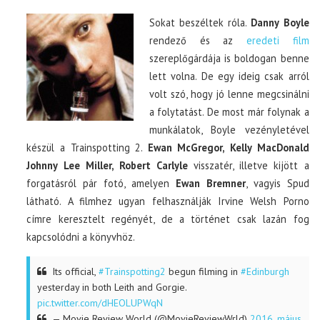
Sokat beszéltek róla.
Danny Boyle
rendező és az
eredeti film
szereplőgárdája is boldogan benne
lett volna. De egy ideig csak arról
volt szó, hogy jó lenne megcsinálni
a folytatást. De most már folynak a
munkálatok, Boyle vezényletével
készül a Trainspotting 2.
Ewan McGregor, Kelly MacDonald
Johnny Lee Miller, Robert Carlyle
visszatér, illetve kijött a
forgatásról pár fotó, amelyen
Ewan Bremner
, vagyis Spud
látható. A filmhez ugyan felhasználják Irvine Welsh Porno
címre keresztelt regényét, de a történet csak lazán fog
kapcsolódni a könyvhöz.
Its official,
#Trainspotting2
begun filming in
#Edinburgh
yesterday in both Leith and Gorgie.
pic.twitter.com/dHEOLUPWqN
— Movie Review World (@MovieReviewWrld)
2016. május