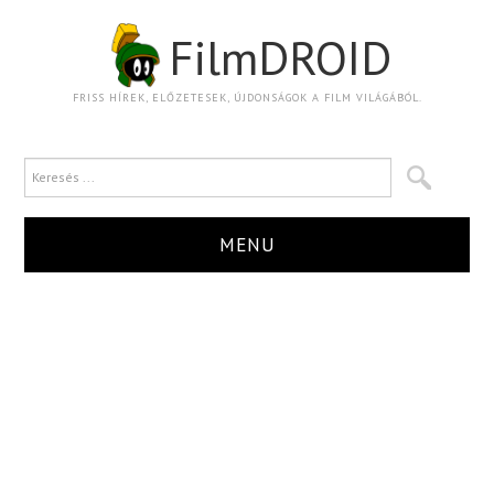
FilmDROID
FRISS HÍREK, ELŐZETESEK, ÚJDONSÁGOK A FILM VILÁGÁBÓL.
MENU
HÍR
TRAILER
KRITIKA
BOXOFFICE