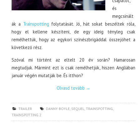
csapatot,
és
megcsinált
ák a
Trainspotting
folytatását. Jó, hát sokat beszéltek róla,
hogy el kellene készíteni, de egy ideig tényleg csak
remélhettük, hogy az egykori színészbrigáddal összejöhet a
következő rész.
Szóval mi történt az eltelt 20 év során? Hamarosan
megtudjuk. Mármint ezt is csak remélhetjük, hiszen Angliában
január végén mutatják be. És itthon?
Olvasd tovább
→
TRAILER
DANNY BOYLE
,
SEQUEL
,
TRAINSPOTTING
,
TRAINSPOTTING 2