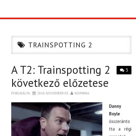
TOP10
KULISSZA
TRAINSPOTTING 2
CIKK
A T2: Trainspotting 2
PÓLÓ RENDELÉS
3
következő előzetese
PUBLIKÁLTA
2016. NOVEMBER 03.
KOIMBRA
Danny
Boyle
összeránto
tta a régi