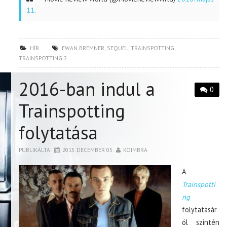
11.
HÍR
EWAN BREMNER
,
SEQUEL
,
TRAINSPOTTING
,
TRAINSPOTTING 2
2016-ban indul a
0
Trainspotting
folytatása
PUBLIKÁLTA
2015. DECEMBER 05.
KOIMBRA
A
Trainspotti
ng
folytatásár
ól szintén