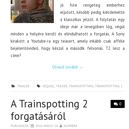
jó híre rengeteg emberhez
eljutott, később pedig kiérdemelte
a klasszikus jelzőt. A folytatás egy
ideje már a levegőben lóg, végül
minden a helyére került és elindulhatott a forgatás. A Sony
kirakott a Youtube-ra egy teasert, amely inkább csak afféle
bejelentővideó, hogy készül a második felvonás. T2 lesz a
címe?
Olvasd tovább
→
TRAILER
SEQUEL
,
TEASER
,
TRAINSPOTTING
,
TRAINSPOTTING 2
A Trainspotting 2
0
forgatásáról
PUBLIKÁLTA
2016. MÁJUS 14.
KOIMBRA