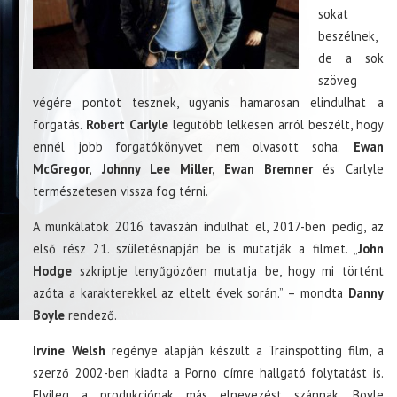
sokat
beszélnek,
de a sok
szöveg
végére pontot tesznek, ugyanis hamarosan elindulhat a
forgatás.
Robert Carlyle
legutóbb lelkesen arról beszélt, hogy
ennél jobb forgatókönyvet nem olvasott soha.
Ewan
McGregor, Johnny Lee Miller, Ewan Bremner
és Carlyle
természetesen vissza fog térni.
A munkálatok 2016 tavaszán indulhat el, 2017-ben pedig, az
első rész 21. születésnapján be is mutatják a filmet. „
John
Hodge
szkriptje lenyűgözően mutatja be, hogy mi történt
azóta a karakterekkel az eltelt évek során.” – mondta
Danny
Boyle
rendező.
Irvine Welsh
regénye alapján készült a Trainspotting film, a
szerző 2002-ben kiadta a Porno címre hallgató folytatást is.
Elvileg a produkciónak más elnevezést szánnak. Boyle