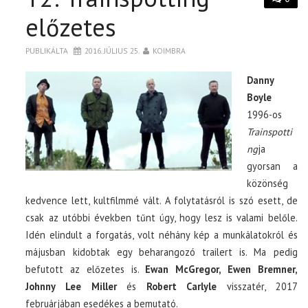
előzetes
PUBLIKÁLTA
2016. JÚLIUS 25.
KOIMBRA
Danny
Boyle
1996-os
Trainspotti
ng
ja
gyorsan a
közönség
kedvence lett, kultfilmmé vált. A folytatásról is szó esett, de
csak az utóbbi években tűnt úgy, hogy lesz is valami belőle.
Idén elindult a forgatás, volt néhány kép a munkálatokról és
májusban kidobtak egy beharangozó trailert is. Ma pedig
befutott az előzetes is.
Ewan McGregor, Ewen Bremner,
Johnny Lee Miller
és
Robert Carlyle
visszatér, 2017
februárjában esedékes a bemutató.