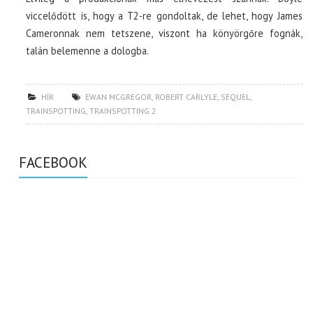
viccelődött is, hogy a T2-re gondoltak, de lehet, hogy James
Cameronnak nem tetszene, viszont ha könyörgőre fognák,
talán belemenne a dologba.
HÍR
EWAN MCGREGOR
,
ROBERT CARLYLE
,
SEQUEL
,
TRAINSPOTTING
,
TRAINSPOTTING 2
FACEBOOK