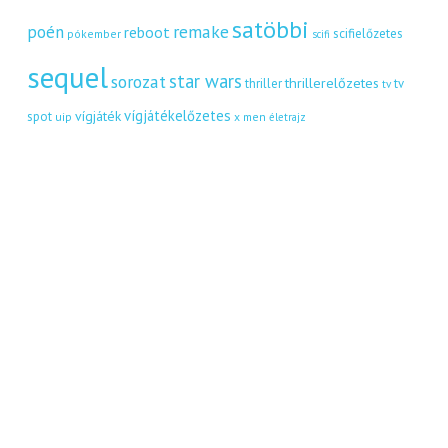
satöbbi
remake
poén
reboot
scifielőzetes
pókember
scifi
sequel
star wars
sorozat
thrillerelőzetes
thriller
tv
tv
vígjátékelőzetes
vígjáték
spot
uip
x men
életrajz