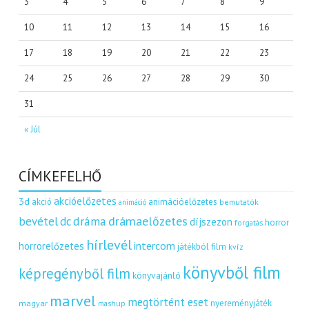
3
4
5
6
7
8
9
10
11
12
13
14
15
16
17
18
19
20
21
22
23
24
25
26
27
28
29
30
31
« Júl
CÍMKEFELHŐ
akcióelőzetes
3d
akció
animációelőzetes
bemutatók
animáció
dráma
drámaelőzetes
bevétel
dc
díjszezon
horror
forgatás
hírlevél
intercom
horrorelőzetes
játékból film
kvíz
könyvből film
képregényből film
könyvajánló
marvel
megtörtént eset
nyereményjáték
magyar
mashup