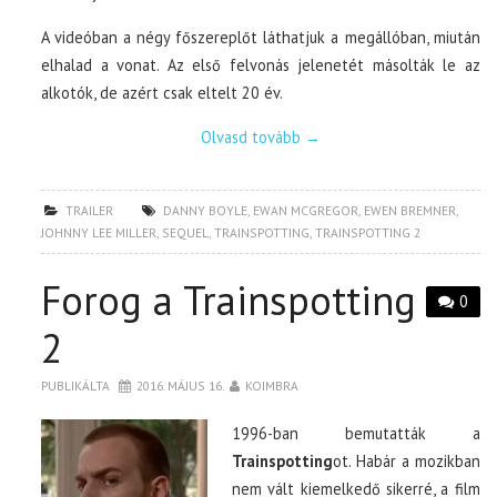
A videóban a négy főszereplőt láthatjuk a megállóban, miután
elhalad a vonat. Az első felvonás jelenetét másolták le az
alkotók, de azért csak eltelt 20 év.
Olvasd tovább
→
TRAILER
DANNY BOYLE
,
EWAN MCGREGOR
,
EWEN BREMNER
,
JOHNNY LEE MILLER
,
SEQUEL
,
TRAINSPOTTING
,
TRAINSPOTTING 2
Forog a Trainspotting
0
2
PUBLIKÁLTA
2016. MÁJUS 16.
KOIMBRA
1996-ban bemutatták a
Trainspotting
ot. Habár a mozikban
nem vált kiemelkedő sikerré, a film