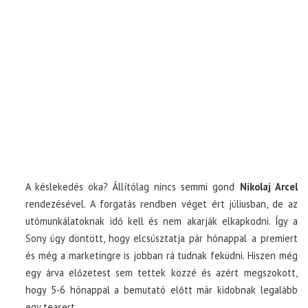
A késlekedés oka? Állítólag nincs semmi gond
Nikolaj Arcel
rendezésével. A forgatás rendben véget ért júliusban, de az
utómunkálatoknak idő kell és nem akarják elkapkodni. Így a
Sony úgy döntött, hogy elcsúsztatja pár hónappal a premiert
és még a marketingre is jobban rá tudnak feküdni. Hiszen még
egy árva előzetest sem tettek közzé és azért megszokott,
hogy 5-6 hónappal a bemutató előtt már kidobnak legalább
egy teasert.