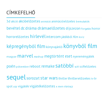
CÍMKEFELHŐ
akcióelőzetes
3d
akció
animációelőzetes
bemutatók
animáció
dráma
drámaelőzetes
bevétel
dc
díjszezon
horror
forgatás
hírlevél
intercom
horrorelőzetes
játékból film
kvíz
könyvből film
képregényből film
könyvajánló
marvel
megtörtént eset
nyereményjáték
magyar
mashup
satöbbi
remake
poén
reboot
scifielőzetes
pókember
scifi
sequel
star wars
sorozat
thrillerelőzetes
thriller
tv
tv
vígjátékelőzetes
vígjáték
spot
uip
x men
életrajz