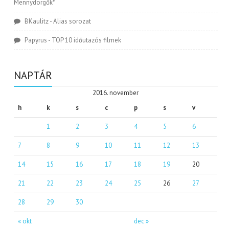
Mennydörgők*
BKaulitz
-
Alias sorozat
Papyrus
-
TOP 10 időutazós filmek
NAPTÁR
2016. november
h
k
s
c
p
s
v
1
2
3
4
5
6
7
8
9
10
11
12
13
14
15
16
17
18
19
20
21
22
23
24
25
26
27
28
29
30
« okt
dec »