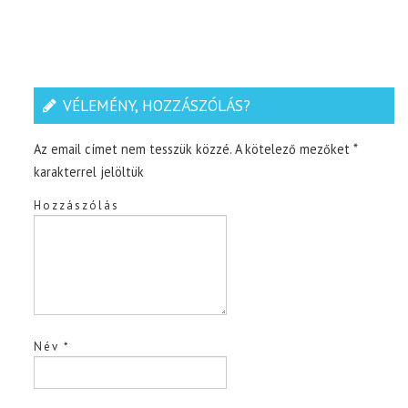
VÉLEMÉNY, HOZZÁSZÓLÁS?
Az email címet nem tesszük közzé.
A kötelező mezőket
*
karakterrel jelöltük
Hozzászólás
Név
*