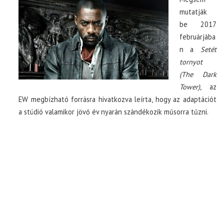
mutatják
be 2017
TOP10
februárjába
n a
Setét
KULISSZA
tornyot
(The Dark
CIKK
Tower),
az
EW megbízható forrásra hivatkozva leírta, hogy az adaptációt
PÓLÓ RENDELÉS
a stúdió valamikor jövő év nyarán szándékozik műsorra tűzni.