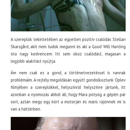
A szereplők tekintetében az egyetlen pozitív csalódás Stellan
Skarsgård, akit nem tudok megunni és aki a Good Will Hunting
óta nagy kedvencem. Itt sem okoz csalódást, magasan a
legjobb alakítást nyújtja.
Ám nem csak ez a gond, a történetvezetéssel is vannak
problémáim. A rejtély megoldásán együtt gondolkoztunk Oplev
filmjében a szereplőkkel, helyszínről helyszínre jártunk, itt
azonban a nyomozás abból áll, hogy Mara pötyög a gépén pár
sort, aztán megy egy kört a motorján és máris rájönnek mi is
van a háttérben.