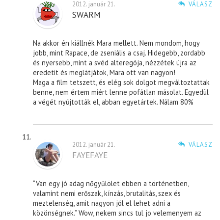
2012. január 21.
VÁLASZ
SWARM
Na akkor én kiállnék Mara mellett. Nem mondom, hogy
jobb, mint Rapace, de zseniális a csaj. Hidegebb, zordabb
és nyersebb, mint a svéd alteregója, nézzétek újra az
eredetit és meglátjátok, Mara ott van nagyon!
Maga a film tetszett, és elég sok dolgot megváltoztattak
benne, nem értem miért lenne pofátlan másolat. Egyedül
a végét nyújtották el, abban egyetártek. Nálam 80%
2012. január 21.
VÁLASZ
FAYEFAYE
“Van egy jó adag nőgyűlölet ebben a történetben,
valamint nemi erőszak, kínzás, brutalitás, szex és
meztelenség, amit nagyon jól el lehet adni a
közönségnek.” Wow, nekem sincs tul jo velemenyem az