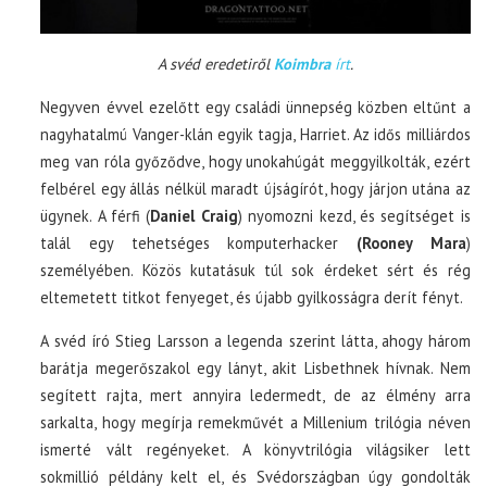
A svéd eredetiről
Koimbra
írt
.
Negyven évvel ezelőtt egy családi ünnepség közben eltűnt a
nagyhatalmú Vanger-klán egyik tagja, Harriet. Az idős milliárdos
meg van róla győződve, hogy unokahúgát meggyilkolták, ezért
felbérel egy állás nélkül maradt újságírót, hogy járjon utána az
ügynek. A férfi (
Daniel Craig
) nyomozni kezd, és segítséget is
talál egy tehetséges komputerhacker
(Rooney Mara
)
személyében. Közös kutatásuk túl sok érdeket sért és rég
eltemetett titkot fenyeget, és újabb gyilkosságra derít fényt.
A svéd író Stieg Larsson a legenda szerint látta, ahogy három
barátja megerőszakol egy lányt, akit Lisbethnek hívnak. Nem
segített rajta, mert annyira ledermedt, de az élmény arra
sarkalta, hogy megírja remekművét a Millenium trilógia néven
ismerté vált regényeket. A könyvtrilógia világsiker lett
sokmillió példány kelt el, és Svédországban úgy gondolták