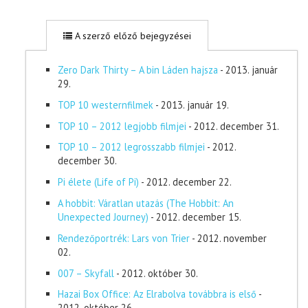
A szerző előző bejegyzései
Zero Dark Thirty – A bin Láden hajsza
- 2013. január
29.
TOP 10 westernfilmek
- 2013. január 19.
TOP 10 – 2012 legjobb filmjei
- 2012. december 31.
TOP 10 – 2012 legrosszabb filmjei
- 2012.
december 30.
Pi élete (Life of Pi)
- 2012. december 22.
A hobbit: Váratlan utazás (The Hobbit: An
Unexpected Journey)
- 2012. december 15.
Rendezőportrék: Lars von Trier
- 2012. november
02.
007 – Skyfall
- 2012. október 30.
Hazai Box Office: Az Elrabolva továbbra is első
-
2012. október 26.