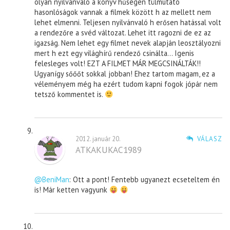
olyan nyilvánvaló a könyv hűségen túlmutató
hasonlóságok vannak a filmek között h az mellett nem
lehet elmenni. Teljesen nyilvánvaló h erősen hatással volt
a rendezőre a svéd változat. Lehet itt ragozni de ez az
igazság. Nem lehet egy filmet nevek alapján leosztályozni
mert h ezt egy világhírű rendező csinálta… Igenis
felesleges volt! EZT A FILMET MÁR MEGCSINÁLTÁK!!
Ugyanígy sőőőt sokkal jobban! Ehez tartom magam, ez a
véleményem még ha ezért tudom kapni fogok jópár nem
tetsző kommentet is.
2012. január 20.
VÁLASZ
ATKAKUKAC1989
@BeniMan
: Ott a pont! Fentebb ugyanezt ecseteltem én
is! Már ketten vagyunk