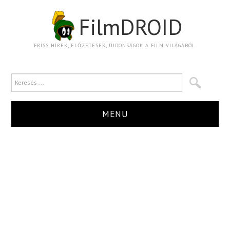
FilmDROID
FRISS HÍREK, ELŐZETESEK, ÚJDONSÁGOK A FILM VILÁGÁBÓL.
MENU
HÍR
TRAILER
KRITIKA
BOXOFFICE