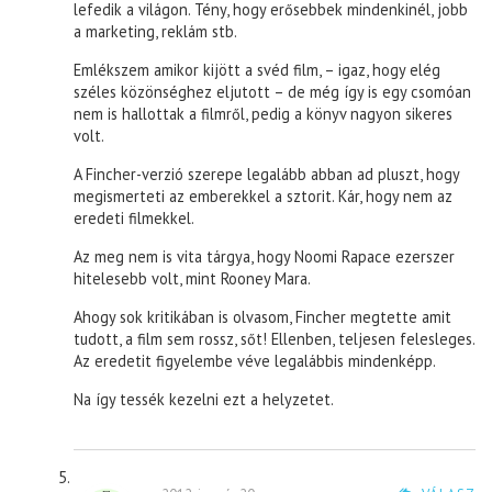
lefedik a világon. Tény, hogy erősebbek mindenkinél, jobb
a marketing, reklám stb.
Emlékszem amikor kijött a svéd film, – igaz, hogy elég
széles közönséghez eljutott – de még így is egy csomóan
nem is hallottak a filmről, pedig a könyv nagyon sikeres
volt.
A Fincher-verzió szerepe legalább abban ad pluszt, hogy
megismerteti az emberekkel a sztorit. Kár, hogy nem az
eredeti filmekkel.
Az meg nem is vita tárgya, hogy Noomi Rapace ezerszer
hitelesebb volt, mint Rooney Mara.
Ahogy sok kritikában is olvasom, Fincher megtette amit
tudott, a film sem rossz, sőt! Ellenben, teljesen felesleges.
Az eredetit figyelembe véve legalábbis mindenképp.
Na így tessék kezelni ezt a helyzetet.