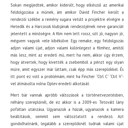
Sokan megijedtek, amikor kiderült, hogy elkészül az amerikai
feldolgozása a műnek, ám amikor David Fincher került a
rendezői székbe a remény sugara vetült a projektre elvégre a
Hetedik és a Harcosok klubjának rendezőjének neve garanciát
jelentett a minőségre.
A film nem lett rossz, sőt jó, nagyon jó,
mégsem vagyok vele kibékülve. Egy remake, egy feldolgozás
adjon valami újat, adjon valami különlegest a filmhez, amitől
más lesz, mint az eredeti mű, mert ha nem, akkor úgy érzem,
hogy átvertek, hogy kivették a zsebemből a pénzt egy olyan
műre, amit egyszer már láttam, csak épp más szereplőkkel. És
itt pont ez volt a problémám, mint ha Fincher “Ctrl C” “Ctrl V”-
vel átmásolta volna Oplev eredeti alkotását.
Mert bár vannak apróbb változások a történetvezetésben,
néhány szereplőnél, de ez akkor is a 2009-es Tetovált lány
pofátlan utánzása. Ugyanazok a házak, ugyanazok a kamera
beállítások, semmit sem változtatott a rendező. Azt
gondolhatnánk, legalább a szereplőknél tudnak valami újat