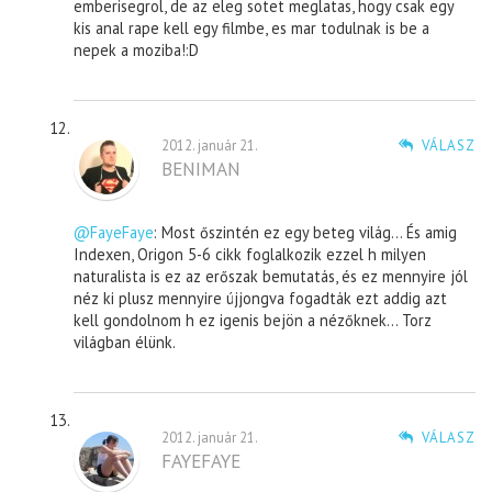
emberisegrol, de az eleg sotet meglatas, hogy csak egy
kis anal rape kell egy filmbe, es mar todulnak is be a
nepek a moziba!:D
2012. január 21.
VÁLASZ
BENIMAN
@FayeFaye
: Most őszintén ez egy beteg világ… És amig
Indexen, Origon 5-6 cikk foglalkozik ezzel h milyen
naturalista is ez az erőszak bemutatás, és ez mennyire jól
néz ki plusz mennyire újjongva fogadták ezt addig azt
kell gondolnom h ez igenis bejön a nézőknek… Torz
világban élünk.
2012. január 21.
VÁLASZ
FAYEFAYE