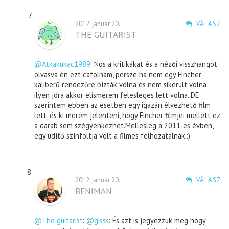
2012. január 20.
VÁLASZ
THE GUITARIST
@Atkakukac1989
: Nos a kritikákat és a nézői visszhangot
olvasva én ezt cáfolnám, persze ha nem egy Fincher
kaliberű rendezőre bízták volna és nem sikerült volna
ilyen jóra akkor elismerem felesleges lett volna. DE
szerintem ebben az esetben egy igazán élvezhető film
lett, és ki merem jelenteni, hogy Fincher filmjei mellett ez
a darab sem szégyenkezhet.Mellesleg a 2011-es évben,
egy üdítő színfoltja volt a filmes felhozatalnak.:)
2012. január 20.
VÁLASZ
BENIMAN
@The guitarist
:
@gisss
: És azt is jegyezzük meg hogy