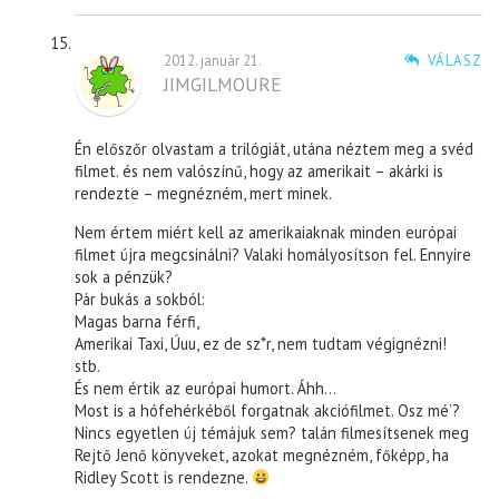
2012. január 21.
VÁLASZ
JIMGILMOURE
Én előszőr olvastam a trilógiát, utána néztem meg a svéd
filmet. és nem valószínű, hogy az amerikait – akárki is
rendezte – megnézném, mert minek.
Nem értem miért kell az amerikaiaknak minden európai
filmet újra megcsinálni? Valaki homályosítson fel. Ennyire
sok a pénzük?
Pár bukás a sokból:
Magas barna férfi,
Amerikai Taxi, Úuu, ez de sz*r, nem tudtam végignézni!
stb.
És nem értik az európai humort. Áhh…
Most is a hófehérkéből forgatnak akciófilmet. Osz mé’?
Nincs egyetlen új témájuk sem? talán filmesítsenek meg
Rejtő Jenő könyveket, azokat megnézném, főképp, ha
Ridley Scott is rendezne.