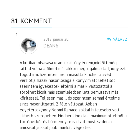
81 KOMMENT
2012. január 20.
VÁLASZ
DEAN6
A kritikád olvasása után kicsit úgy érzem,mielőtt még
láttad volna a filmet,már akkor megfogalmaztad,hogy ezt
fogod írni. Szerintem nem másolta Fincher a svéd
verziót,a házak hasonlósága a könyv miatt lehet,sőt
szerintem igyekeztek eltérni a másik változattól,a
történet kicsit más szemléletben lett bemutatva,más
körítéssel. Teljesen más… és szerintem semmi értelme
sincs hasonlítgatni, 2 féle változat. Abban
egyetértek,hogy Noomi Rapace sokkal hitelesebb volt
Lisbeth szerepében. Fincher kihozta a maximumot ebből a
történetből és bármennyire is divat most szidni az
amcsikat,sokkal jobb munkát végeztek.