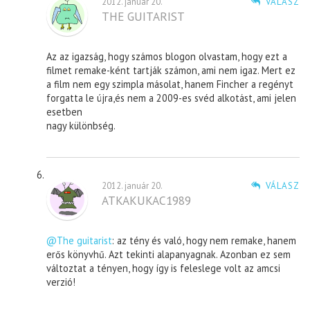
2012. január 20.
VÁLASZ
THE GUITARIST
Az az igazság, hogy számos blogon olvastam, hogy ezt a
filmet remake-ként tartják számon, ami nem igaz. Mert ez
a film nem egy szimpla másolat, hanem Fincher a regényt
forgatta le újra,és nem a 2009-es svéd alkotást, ami jelen
esetben
nagy különbség.
2012. január 20.
VÁLASZ
ATKAKUKAC1989
@The guitarist
: az tény és való, hogy nem remake, hanem
erős könyvhű. Azt tekinti alapanyagnak. Azonban ez sem
változtat a tényen, hogy így is feleslege volt az amcsi
verzió!