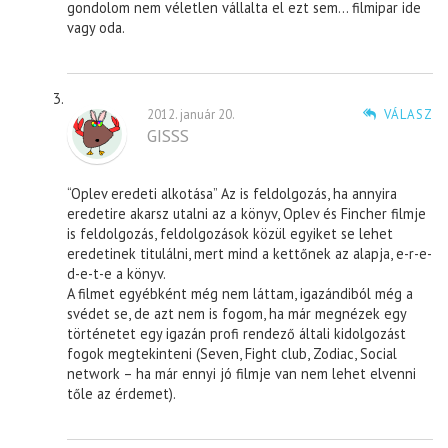
gondolom nem véletlen vállalta el ezt sem… filmipar ide
vagy oda.
2012. január 20.
VÁLASZ
GISSS
“Oplev eredeti alkotása” Az is feldolgozás, ha annyira
eredetire akarsz utalni az a könyv, Oplev és Fincher filmje
is feldolgozás, feldolgozások közül egyiket se lehet
eredetinek titulálni, mert mind a kettőnek az alapja, e-r-e-
d-e-t-e a könyv.
A filmet egyébként még nem láttam, igazándiból még a
svédet se, de azt nem is fogom, ha már megnézek egy
történetet egy igazán profi rendező általi kidolgozást
fogok megtekinteni (Seven, Fight club, Zodiac, Social
network – ha már ennyi jó filmje van nem lehet elvenni
tőle az érdemet).