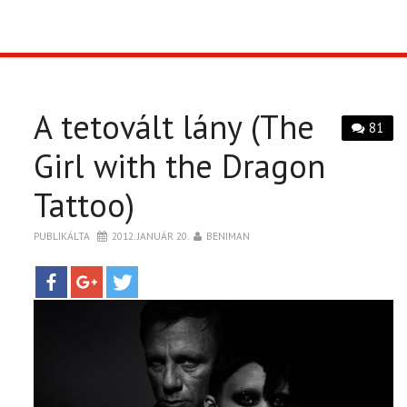
TOP10
KULISSZA
A tetovált lány (The
81
CIKK
Girl with the Dragon
Tattoo)
PÓLÓ RENDELÉS
PUBLIKÁLTA
2012. JANUÁR 20.
BENIMAN