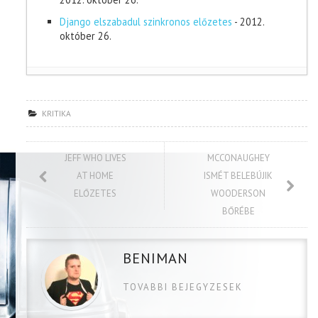
Django elszabadul szinkronos előzetes
- 2012.
október 26.
KRITIKA
JEFF WHO LIVES
MCCONAUGHEY
AT HOME
ISMÉT BELEBÚJIK
ELŐZETES
WOODERSON
BŐRÉBE
BENIMAN
TOVABBI BEJEGYZESEK