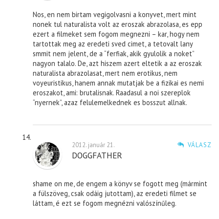
Nos, en nem birtam vegigolvasni a konyvet, mert mint
nonek tul naturalista volt az eroszak abrazolasa, es epp
ezert a filmeket sem fogom megnezni – kar, hogy nem
tartottak meg az eredeti sved cimet, a tetovalt lany
smmit nem jelent, de a “ferfiak, akik gyulolik a noket”
nagyon talalo. De, azt hiszem azert eltetik a az eroszak
naturalista abrazolasat, mert nem erotikus, nem
voyeuristikus, hanem annak mutatjak be a fizikai es nemi
eroszakot, ami: brutalisnak. Raadasul a noi szereplok
“nyernek”, azaz felulemelkednek es bosszut allnak.
2012. január 21.
VÁLASZ
DOGGFATHER
shame on me, de engem a könyv se fogott meg (mármint
a fülszöveg, csak odáig jutottam), az eredeti filmet se
láttam, é ezt se fogom megnézni valószínűleg.