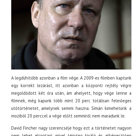
A legdühítőbb azonban a film vége. A 2009-es filmben kaptunk
egy korrekt lezárást, itt azonban a központi rejtély végre
megoldódott két óra után, ám ahelyett, hogy vége lenne a
filmnek, még kapunk több mint 20 perc totálisan felesleges
utótörténetet, amelynek semmi haszna. Simán kimehetünk a
moziból 20 perccel a vége előtt semmiről nem maradunk le.
David Fincher nagy szerencséje hogy ezt a történetet nagyon
nem lehet elrontani, mivel tényleg kiváló és elképesztően