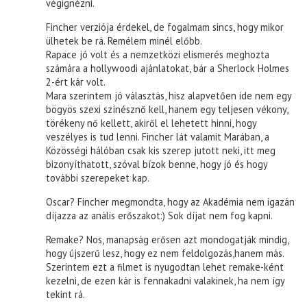
végignézni.
Fincher verziója érdekel, de fogalmam sincs, hogy mikor
ülhetek be rá. Remélem minél előbb.
Rapace jó volt és a nemzetközi elismerés meghozta
számára a hollywoodi ajánlatokat, bár a Sherlock Holmes
2-ért kár volt.
Mara szerintem jó választás, hisz alapvetően ide nem egy
bögyös szexi színésznő kell, hanem egy teljesen vékony,
törékeny nő kellett, akiről el lehetett hinni, hogy
veszélyes is tud lenni. Fincher lát valamit Marában, a
Közösségi hálóban csak kis szerep jutott neki, itt meg
bizonyíthatott, szóval bízok benne, hogy jó és hogy
további szerepeket kap.
Oscar? Fincher megmondta, hogy az Akadémia nem igazán
díjazza az anális erőszakot:) Sok díjat nem fog kapni.
Remake? Nos, manapság erősen azt mondogatják mindig,
hogy újszerű lesz, hogy ez nem feldolgozás,hanem más.
Szerintem ezt a filmet is nyugodtan lehet remake-ként
kezelni, de ezen kár is fennakadni valakinek, ha nem így
tekint rá.