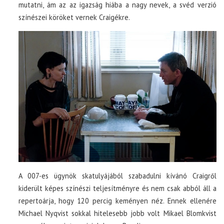
mutatni, ám az az igazság hiába a nagy nevek, a svéd verzió
színészei köröket vernek Craigékre.
A 007-es ügynök skatulyájából szabadulni kívánó Craigről
kiderült képes színészi teljesítményre és nem csak abból áll a
repertoárja, hogy 120 percig keményen néz. Ennek ellenére
Michael Nyqvist sokkal hitelesebb jobb volt Mikael Blomkvist