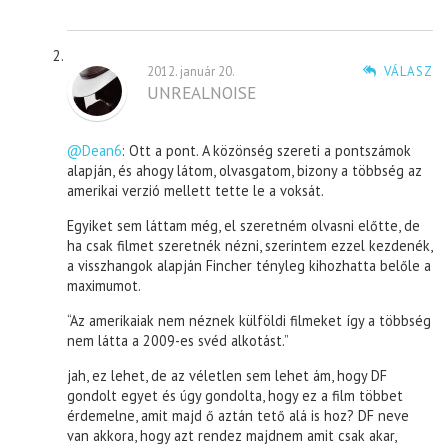
2012. január 20.
VÁLASZ
UNREALNOISE
@Dean6
: Ott a pont. A közönség szereti a pontszámok
alapján, és ahogy látom, olvasgatom, bizony a többség az
amerikai verzió mellett tette le a voksát.
Egyiket sem láttam még, el szeretném olvasni előtte, de
ha csak filmet szeretnék nézni, szerintem ezzel kezdenék,
a visszhangok alapján Fincher tényleg kihozhatta belőle a
maximumot.
“Az amerikaiak nem néznek külföldi filmeket így a többség
nem látta a 2009-es svéd alkotást.”
jah, ez lehet, de az véletlen sem lehet ám, hogy DF
gondolt egyet és úgy gondolta, hogy ez a film többet
érdemelne, amit majd ő aztán tető alá is hoz? DF neve
van akkora, hogy azt rendez majdnem amit csak akar,