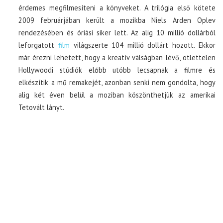
érdemes megfilmesíteni a könyveket. A trilógia első kötete
2009 februárjában került a mozikba Niels Arden Oplev
rendezésében és óriási siker lett. Az alig 10 millió dollárból
leforgatott
film
világszerte 104 millió dollárt hozott. Ekkor
már érezni lehetett, hogy a kreatív válságban lévő, ötlettelen
Hollywoodi stúdiók előbb utóbb lecsapnak a filmre és
elkészítik a mű remakejét, azonban senki nem gondolta, hogy
alig két éven belül a moziban köszönthetjük az amerikai
Tetovált lányt.