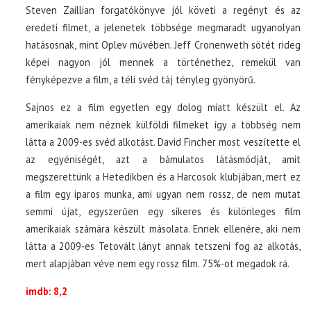
Steven Zaillian forgatókönyve jól követi a regényt és az
eredeti filmet, a jelenetek többsége megmaradt ugyanolyan
hatásosnak, mint Oplev művében. Jeff Cronenweth sötét rideg
képei nagyon jól mennek a történethez, remekül van
fényképezve a film, a téli svéd táj tényleg gyönyörű.
Sajnos ez a film egyetlen egy dolog miatt készült el. Az
amerikaiak nem néznek külföldi filmeket így a többség nem
látta a 2009-es svéd alkotást. David Fincher most veszítette el
az egyéniségét, azt a bámulatos látásmódját, amit
megszerettünk a Hetedikben és a Harcosok klubjában, mert ez
a film egy iparos munka, ami ugyan nem rossz, de nem mutat
semmi újat, egyszerűen egy sikeres és különleges film
amerikaiak számára készült másolata. Ennek ellenére, aki nem
látta a 2009-es Tetovált lányt annak tetszeni fog az alkotás,
mert alapjában véve nem egy rossz film. 75%-ot megadok rá.
imdb: 8,2