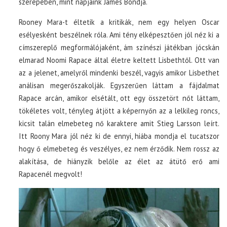
szerepében, mint napjaink James Bondja.
Rooney Mara-t éltetik a kritikák, nem egy helyen Oscar
esélyesként beszélnek róla. Ami tény elképesztően jól néz ki a
címszereplő megformálójaként, ám színészi játékban jócskán
elmarad Noomi Rapace által életre keltett Lisbethtől. Ott van
az a jelenet, amelyről mindenki beszél, vagyis amikor Lisbethet
análisan megerőszakolják. Egyszerűen láttam a fájdalmat
Rapace arcán, amikor elsétált, ott egy összetört nőt láttam,
tökéletes volt, tényleg átjött a képernyőn az a lelkileg roncs,
kicsit talán elmebeteg nő karaktere amit Stieg Larsson leírt.
Itt Roony Mara jól néz ki de ennyi, hiába mondja el tucatszor
hogy ő elmebeteg és veszélyes, ez nem érződik. Nem rossz az
alakítása, de hiányzik belőle az élet az átütő erő ami
Rapacenél megvolt!