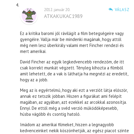
2012. január 20.
VÁLASZ
ATKAKUKAC1989
Ez a kritika baromi jól rávilágít a film betegségeire vagy
gyengéire. Vallja már be mindenki magának, hogy attól
még nem lesz überkirály valami mert Fincher rendezi és
mert amerikai.
David Fincher az egyik legkedvencebb rendezőm, de itt
csak korrekt munkát végzett. Tényleg kihozta a filmből
amit lehetett, de a vak is láthatja ha megnézi az eredetit,
hogy az a jobb.
Meg az is egyértelmű, hogy aki ezt a verziót látja először,
annak ez tetszik jobban. Hiszen a figurákat ami felépít
magában, az agyában, azt ezekkel az arcokkal azonosítja.
Ennyi. De ettől még a svéd verzió működőképesebb,
húsba vágóbb és csontig hatoló.
Imádom az amerikai filmeket, hiszen a legnagyobb
kedvenceinket nekik köszönhetjük, az egész piacot szinte