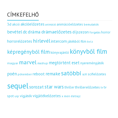
CÍMKEFELHŐ
akcióelőzetes
3d
akció
animációelőzetes
bemutatók
animáció
dráma
drámaelőzetes
bevétel
dc
díjszezon
horror
forgatás
hírlevél
intercom
horrorelőzetes
játékból film
kvíz
könyvből film
képregényből film
könyvajánló
marvel
megtörtént eset
nyereményjáték
magyar
mashup
satöbbi
remake
poén
reboot
scifielőzetes
pókember
scifi
sequel
star wars
sorozat
thrillerelőzetes
thriller
tv
tv
vígjátékelőzetes
vígjáték
spot
uip
x men
életrajz