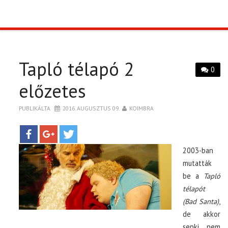
TOP10
KULISSZA
Tapló télapó 2
0
CIKK
előzetes
PUBLIKÁLTA
2016. AUGUSZTUS 09.
KOIMBRA
PÓLÓ RENDELÉS
2003-ban
mutatták
be a
Tapló
télapót
(Bad Santa)
,
de akkor
senki nem