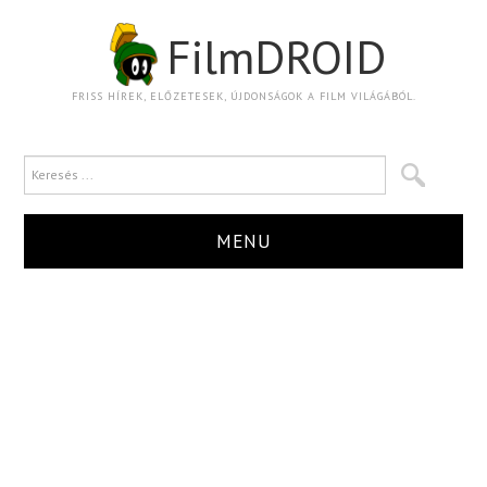
FilmDROID
FRISS HÍREK, ELŐZETESEK, ÚJDONSÁGOK A FILM VILÁGÁBÓL.
MENU
HÍR
TRAILER
KRITIKA
BOXOFFICE