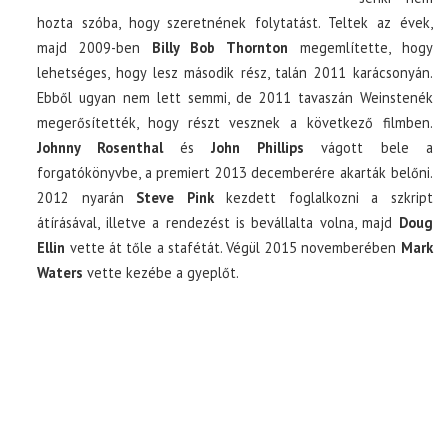
hozta szóba, hogy szeretnének folytatást. Teltek az évek,
majd 2009-ben
Billy Bob Thornton
megemlítette, hogy
lehetséges, hogy lesz második rész, talán 2011 karácsonyán.
Ebből ugyan nem lett semmi, de 2011 tavaszán Weinstenék
megerősítették, hogy részt vesznek a következő filmben.
Johnny Rosenthal
és
John Phillips
vágott bele a
forgatókönyvbe, a premiert 2013 decemberére akarták belőni.
2012 nyarán
Steve Pink
kezdett foglalkozni a szkript
átírásával, illetve a rendezést is bevállalta volna, majd
Doug
Ellin
vette át tőle a stafétát. Végül 2015 novemberében
Mark
Waters
vette kezébe a gyeplőt.