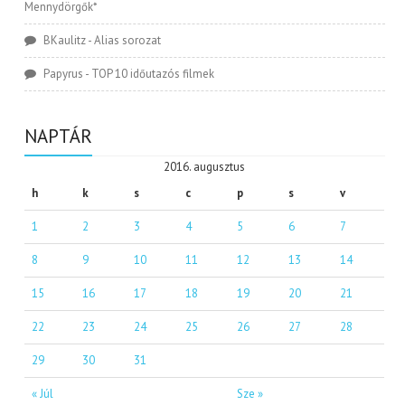
Mennydörgők*
BKaulitz
-
Alias sorozat
Papyrus
-
TOP 10 időutazós filmek
NAPTÁR
2016. augusztus
h
k
s
c
p
s
v
1
2
3
4
5
6
7
8
9
10
11
12
13
14
15
16
17
18
19
20
21
22
23
24
25
26
27
28
29
30
31
« Júl
Sze »