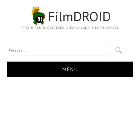
FilmDROID
FRISS HÍREK, ELŐZETESEK, ÚJDONSÁGOK A FILM VILÁGÁBÓL.
MENU
HÍR
TRAILER
KRITIKA
BOXOFFICE