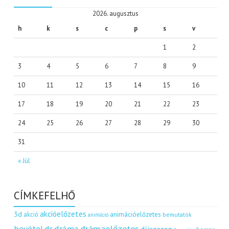
2026. augusztus
h
k
s
c
p
s
v
1
2
3
4
5
6
7
8
9
10
11
12
13
14
15
16
17
18
19
20
21
22
23
24
25
26
27
28
29
30
31
« Júl
CÍMKEFELHŐ
akcióelőzetes
3d
akció
animációelőzetes
bemutatók
animáció
dráma
drámaelőzetes