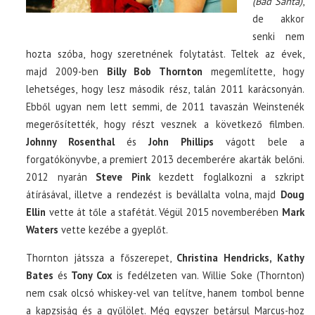
(Bad Santa)
,
de akkor
senki nem
hozta szóba, hogy szeretnének folytatást. Teltek az évek,
majd 2009-ben
Billy Bob Thornton
megemlítette, hogy
lehetséges, hogy lesz második rész, talán 2011 karácsonyán.
Ebből ugyan nem lett semmi, de 2011 tavaszán Weinstenék
megerősítették, hogy részt vesznek a következő filmben.
Johnny Rosenthal
és
John Phillips
vágott bele a
forgatókönyvbe, a premiert 2013 decemberére akarták belőni.
2012 nyarán
Steve Pink
kezdett foglalkozni a szkript
átírásával, illetve a rendezést is bevállalta volna, majd
Doug
Ellin
vette át tőle a stafétát. Végül 2015 novemberében
Mark
Waters
vette kezébe a gyeplőt.
Thornton játssza a főszerepet,
Christina Hendricks, Kathy
Bates
és
Tony Cox
is fedélzeten van. Willie Soke (Thornton)
nem csak olcsó whiskey-vel van telítve, hanem tombol benne
a kapzsiság és a gyűlölet. Még egyszer betársul Marcus-hoz