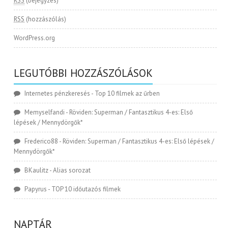
RSS
(bejegyzés)
RSS
(hozzászólás)
WordPress.org
LEGUTÓBBI HOZZÁSZÓLÁSOK
Internetes pénzkeresés
-
Top 10 filmek az űrben
Memyselfandi
-
Röviden: Superman / Fantasztikus 4-es: Első
lépések / Mennydörgők*
Frederico88
-
Röviden: Superman / Fantasztikus 4-es: Első lépések /
Mennydörgők*
BKaulitz
-
Alias sorozat
Papyrus
-
TOP 10 időutazós filmek
NAPTÁR