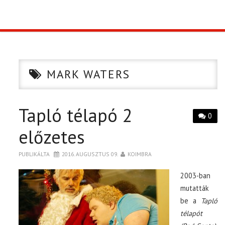
TOP10
KULISSZA
MARK WATERS
CIKK
Tapló télapó 2
PÓLÓ RENDELÉS
0
előzetes
PUBLIKÁLTA
2016. AUGUSZTUS 09.
KOIMBRA
2003-ban
mutatták
be a
Tapló
télapót