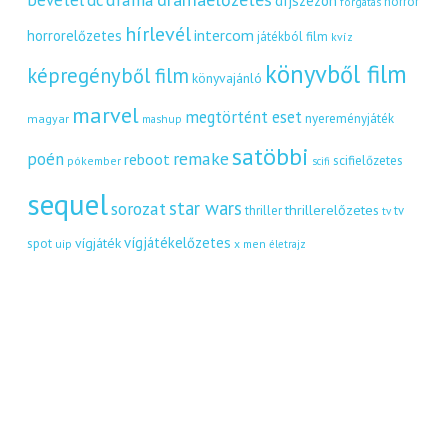
bevétel
dc
díjszezon
horror
forgatás
hírlevél
intercom
horrorelőzetes
játékból film
kvíz
könyvből film
képregényből film
könyvajánló
marvel
megtörtént eset
nyereményjáték
magyar
mashup
satöbbi
remake
poén
reboot
scifielőzetes
pókember
scifi
sequel
star wars
sorozat
thrillerelőzetes
thriller
tv
tv
vígjátékelőzetes
vígjáték
spot
uip
x men
életrajz