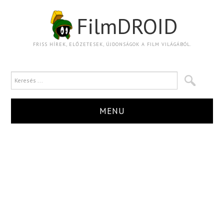
FilmDROID
FRISS HÍREK, ELŐZETESEK, ÚJDONSÁGOK A FILM VILÁGÁBÓL.
MENU
HÍR
TRAILER
KRITIKA
BOXOFFICE