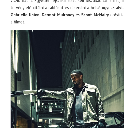
viszik fiát is. Egyetlen éjszaka alatt kell kiszabadítania fiát, a
törvény elé citálni a rablókat és elkerülni a belső ügyosztályt.
Gabrielle Union, Dermot Mulroney
és
Scoot McNairy
erősítik
a filmet.