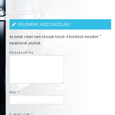
VÉLEMÉNY, HOZZÁSZÓLÁS?
Az email címet nem tesszük közzé.
A kötelező mezőket
*
karakterrel jelöltük
Hozzászólás
Név
*
E-mail cím
*