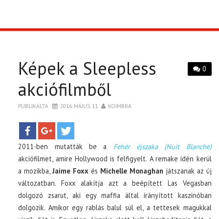
TOP10
KULISSZA
Képek a Sleepless
0
CIKK
akciófilmből
PÓLÓ RENDELÉS
PUBLIKÁLTA
2016. MÁJUS 11.
KOIMBRA
2011-ben mutatták be a
Fehér éjszaka (Nuit Blanche)
akciófilmet, amire Hollywood is felfigyelt. A remake idén kerül
a mozikba,
Jaime Foxx
és
Michelle Monaghan
játszanak az új
változatban. Foxx alakítja azt a beépített Las Vegasban
dolgozó zsarut, aki egy maffia által irányított kaszinóban
dolgozik. Amikor egy rablás balul sül el, a tettesek magukkal