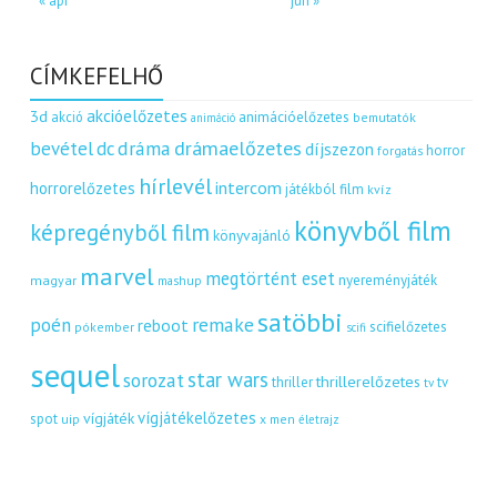
« ápr
jún »
CÍMKEFELHŐ
akcióelőzetes
3d
akció
animációelőzetes
bemutatók
animáció
dráma
drámaelőzetes
bevétel
dc
díjszezon
horror
forgatás
hírlevél
intercom
horrorelőzetes
játékból film
kvíz
könyvből film
képregényből film
könyvajánló
marvel
megtörtént eset
nyereményjáték
magyar
mashup
satöbbi
remake
poén
reboot
scifielőzetes
pókember
scifi
sequel
star wars
sorozat
thrillerelőzetes
thriller
tv
tv
vígjátékelőzetes
vígjáték
spot
uip
x men
életrajz