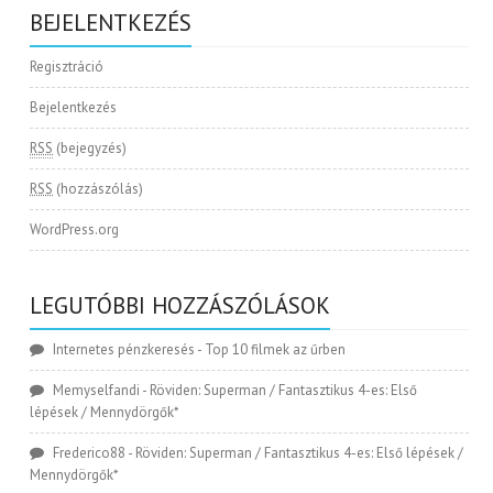
BEJELENTKEZÉS
Regisztráció
Bejelentkezés
RSS
(bejegyzés)
RSS
(hozzászólás)
WordPress.org
LEGUTÓBBI HOZZÁSZÓLÁSOK
Internetes pénzkeresés
-
Top 10 filmek az űrben
Memyselfandi
-
Röviden: Superman / Fantasztikus 4-es: Első
lépések / Mennydörgők*
Frederico88
-
Röviden: Superman / Fantasztikus 4-es: Első lépések /
Mennydörgők*