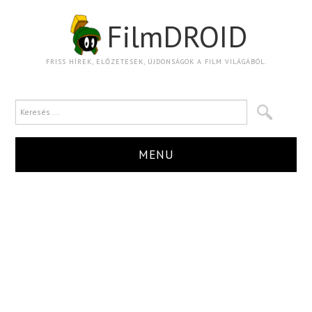
FilmDROID
FRISS HÍREK, ELŐZETESEK, ÚJDONSÁGOK A FILM VILÁGÁBÓL.
MENU
HÍR
TRAILER
KRITIKA
BOXOFFICE