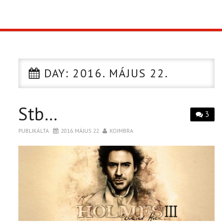
TOP10
KULISSZA
DAY:
2016. MÁJUS 22.
CIKK
Stb…
PÓLÓ RENDELÉS
3
PUBLIKÁLTA
2016. MÁJUS 22.
KOIMBRA