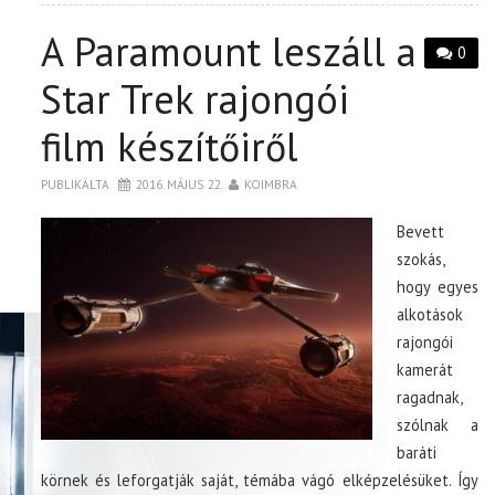
A Paramount leszáll a
0
Star Trek rajongói
film készítőiről
PUBLIKÁLTA
2016. MÁJUS 22.
KOIMBRA
Bevett
szokás,
hogy egyes
alkotások
rajongói
kamerát
ragadnak,
szólnak a
baráti
körnek és leforgatják saját, témába vágó elképzelésüket. Így