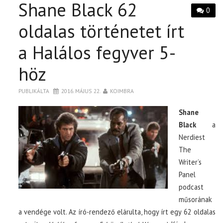
Shane Black 62
0
oldalas történetet írt
a Halálos fegyver 5-
höz
PUBLIKÁLTA
2016. MÁJUS 22.
KOIMBRA
Shane
Black
a
Nerdiest
The
Writer’s
Panel
podcast
műsorának
a vendége volt. Az író-rendező elárulta, hogy írt egy 62 oldalas