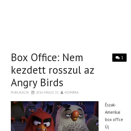
Box Office: Nem
1
kezdett rosszul az
Angry Birds
PUBLIKÁLTA
2016. MÁJUS 22.
KOIMBRA
Észak-
Amerikai
box offce
Új