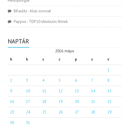
Mennydörgők*
BKaulitz
-
Alias sorozat
Papyrus
-
TOP 10 időutazós filmek
NAPTÁR
2016. május
h
k
s
c
p
s
v
1
2
3
4
5
6
7
8
9
10
11
12
13
14
15
16
17
18
19
20
21
22
23
24
25
26
27
28
29
30
31