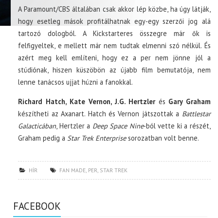
A Paramount/CBS általában csak akkor lép közbe, ha úgy látják,
hogy esetleg mások profitálhatnak egy-egy szerzői jog alá
tartozó dologból. A Kickstarteres összegre már ők is
felfigyeltek, e mellett már nem tudtak elmenni szó nélkül. És
azért meg kell említeni, hogy ez a per nem jönne jól a
stúdiónak, hiszen küszöbön az újabb film bemutatója, nem
lenne tanácsos ujjat húzni a fanokkal.
Richard Hatch, Kate Vernon, J.G. Hertzler
és
Gary Graham
készítheti az Axanart. Hatch és Vernon játszottak a
Battlestar
Galacticában
, Hertzler a
Deep Space Nine
-ból vette ki a részét,
Graham pedig a
Star Trek Enterprise
sorozatban volt benne.
HÍR
FAN MADE
,
PER
,
STAR TREK
FACEBOOK