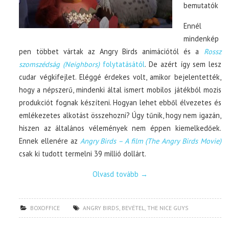
bemutatók
Ennél
mindenkép
pen többet vártak az Angry Birds animációtól és a
Rossz
szomszédság (Neighbors)
folytatásától
. De azért így sem lesz
cudar végkifejlet. Eléggé érdekes volt, amikor bejelentették,
hogy a népszerű, mindenki által ismert mobilos játékból mozis
produkciót fognak készíteni. Hogyan lehet ebből élvezetes és
emlékezetes alkotást összehozni? Úgy tűnik, hogy nem igazán,
hiszen az általános vélemények nem éppen kiemelkedőek.
Ennek ellenére az
Angry Birds – A film (The Angry Birds Movie)
csak ki tudott termelni 39 millió dollárt.
Olvasd tovább
→
BOXOFFICE
ANGRY BIRDS
,
BEVÉTEL
,
THE NICE GUYS