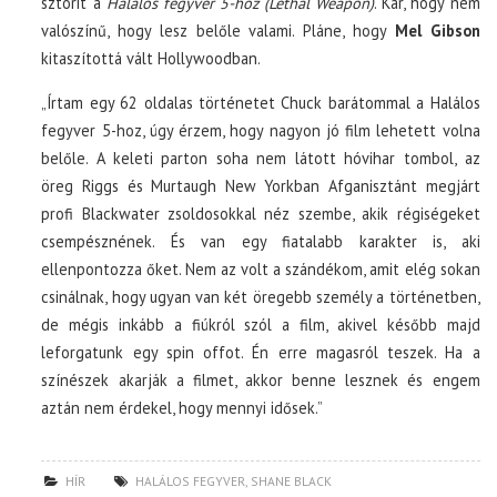
sztorit a
Halálos fegyver 5-höz (Lethal Weapon)
. Kár, hogy nem
valószínű, hogy lesz belőle valami. Pláne, hogy
Mel Gibson
kitaszítottá vált Hollywoodban.
„Írtam egy 62 oldalas történetet Chuck barátommal a Halálos
fegyver 5-hoz, úgy érzem, hogy nagyon jó film lehetett volna
belőle. A keleti parton soha nem látott hóvihar tombol, az
öreg Riggs és Murtaugh New Yorkban Afganisztánt megjárt
profi Blackwater zsoldosokkal néz szembe, akik régiségeket
csempésznének. És van egy fiatalabb karakter is, aki
ellenpontozza őket. Nem az volt a szándékom, amit elég sokan
csinálnak, hogy ugyan van két öregebb személy a történetben,
de mégis inkább a fiúkról szól a film, akivel később majd
leforgatunk egy spin offot. Én erre magasról teszek. Ha a
színészek akarják a filmet, akkor benne lesznek és engem
aztán nem érdekel, hogy mennyi idősek.”
HÍR
HALÁLOS FEGYVER
,
SHANE BLACK