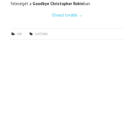
feleségét a
Goodbye Christopher Robin
ban.
Olvasd tovább
→
HÍR
SATÖBBI