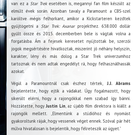
van ez a
Star Trek
esetében is, megannyi fan film készült az
elmúlt évek során. Azonban tavaly a Paramount a CBS-szel
karöltve mégis felhorkant, amikor a Kickstarteren kezdtek
gyűjtögetni a
Star Trek: Axanar
projekthez. 638.000 dollár
gyűlt össze és 2015. decemberben bele is vágtak volna a
forgatásba. Ám a fejesek keresetet nyújtottak be, szerzői
jogok megsértésére hivatkoztak, miszerint jó néhány helyszín,
karakter, lény és más dolog a Star Trek univerzumhoz
tartoznak és nem adtak engedélyt rá, hogy felhasználhassák
azokat.
Végül a Paramountnál csak észhez tértek,
J.J. Abrams
bejelentette, hogy ejtik a vádakat. Úgy fogalmazott, hogy
sikerült elérni, hogy a rajongókkal nem szabad így bánni.
Hozzátette, hogy
Justin Lin
, az újabb film direktora is kiállt a
rajongók mellett. „Elmentünk a stúdióhoz és nyomást
gyakoroltunk rájuk, hogy vessenek véget ennek. Szóval pár hét
múlva hivatalosan is bejelentik, hogy félreteszik az ügyet.”