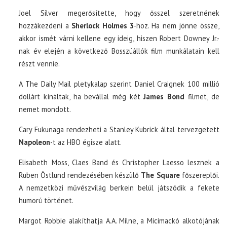
Joel Silver megerősítette, hogy ősszel szeretnének
hozzákezdeni a
Sherlock Holmes 3
-hoz. Ha nem jönne össze,
akkor ismét várni kellene egy ideig, hiszen Robert Downey Jr.-
nak év elején a következő Bosszúállók film munkálatain kell
részt vennie.
A The Daily Mail pletykalap szerint Daniel Craignek 100 millió
dollárt kínáltak, ha bevállal még két
James Bond
filmet, de
nemet mondott.
Cary Fukunaga rendezheti a Stanley Kubrick által tervezgetett
Napoleon
-t az HBO égisze alatt.
Elisabeth Moss, Claes Band és Christopher Laesso lesznek a
Ruben Östlund rendezésében készülő
The Square
főszereplői.
A nemzetközi művészvilág berkein belül játszódik a fekete
humorú történet.
Margot Robbie alakíthatja A.A. Milne, a Micimackó alkotójának