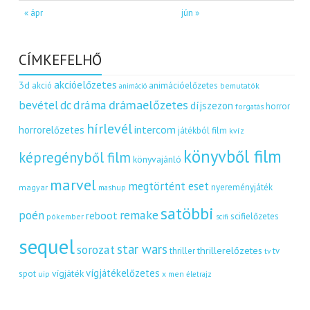
« ápr
jún »
CÍMKEFELHŐ
akcióelőzetes
3d
akció
animációelőzetes
bemutatók
animáció
dráma
drámaelőzetes
bevétel
dc
díjszezon
horror
forgatás
hírlevél
intercom
horrorelőzetes
játékból film
kvíz
könyvből film
képregényből film
könyvajánló
marvel
megtörtént eset
nyereményjáték
magyar
mashup
satöbbi
remake
poén
reboot
scifielőzetes
pókember
scifi
sequel
star wars
sorozat
thrillerelőzetes
thriller
tv
tv
vígjátékelőzetes
vígjáték
spot
uip
x men
életrajz