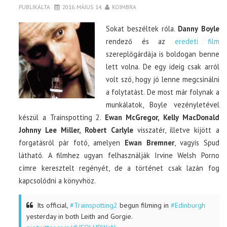
PUBLIKÁLTA
2016. MÁJUS 14.
KOIMBRA
Sokat beszéltek róla.
Danny Boyle
rendező és az
eredeti film
szereplőgárdája is boldogan benne
lett volna. De egy ideig csak arról
volt szó, hogy jó lenne megcsinálni
a folytatást. De most már folynak a
munkálatok, Boyle vezényletével
készül a Trainspotting 2.
Ewan McGregor, Kelly MacDonald
Johnny Lee Miller, Robert Carlyle
visszatér, illetve kijött a
forgatásról pár fotó, amelyen
Ewan Bremner
, vagyis Spud
látható. A filmhez ugyan felhasználják Irvine Welsh Porno
címre keresztelt regényét, de a történet csak lazán fog
kapcsolódni a könyvhöz.
Its official,
#Trainspotting2
begun filming in
#Edinburgh
yesterday in both Leith and Gorgie.