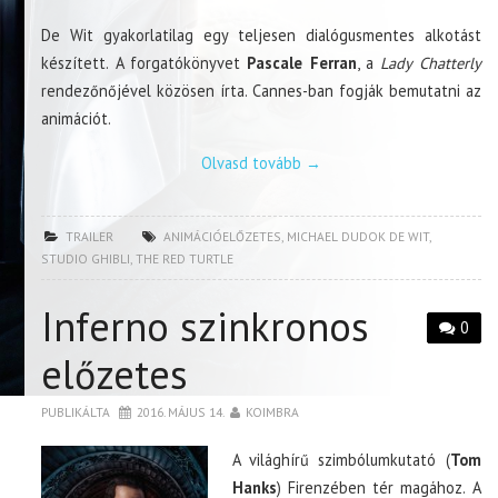
De Wit gyakorlatilag egy teljesen dialógusmentes alkotást
készített. A forgatókönyvet
Pascale Ferran
, a
Lady Chatterly
rendezőnőjével közösen írta. Cannes-ban fogják bemutatni az
animációt.
Olvasd tovább
→
TRAILER
ANIMÁCIÓELŐZETES
,
MICHAEL DUDOK DE WIT
,
STUDIO GHIBLI
,
THE RED TURTLE
Inferno szinkronos
0
előzetes
PUBLIKÁLTA
2016. MÁJUS 14.
KOIMBRA
A világhírű szimbólumkutató (
Tom
Hanks
) Firenzében tér magához. A