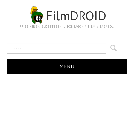
FilmDROID
FRISS HÍREK, ELŐZETESEK, ÚJDONSÁGOK A FILM VILÁGÁBÓL.
MENU
HÍR
TRAILER
KRITIKA
BOXOFFICE