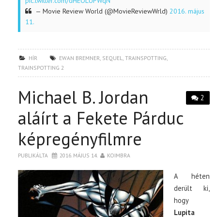
pic.twitter.com/dHEOLUPWqN
— Movie Review World (@MovieReviewWrld)
2016. május
11.
HÍR
EWAN BREMNER
,
SEQUEL
,
TRAINSPOTTING
,
TRAINSPOTTING 2
Michael B. Jordan
2
aláírt a Fekete Párduc
képregényfilmre
PUBLIKÁLTA
2016. MÁJUS 14.
KOIMBRA
A héten
derült ki,
hogy
Lupita