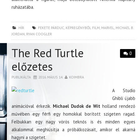
ruházatába.
HÍR
FEKETE PÁRDUC
,
KÉPREGÉNYBŐL FILM
,
MARVEL
,
MICHAEL B.
JORDAN
,
RYAN COOGLER
The Red Turtle
0
előzetes
PUBLIKÁLTA
2016. MÁJUS 14.
KOIMBRA
A Studio
Ghibli újabb
animációval érkezik.
Michael Dudok de Wit
holland rendező
művében egy férfi egy homokkal borított szigeten ragad.
Felbukkan egy nagy vörös teknős is és minden egyes
alkalommal meghiúsítja a próbálkozásait, amikor el akarná
hagyni a szigetet.