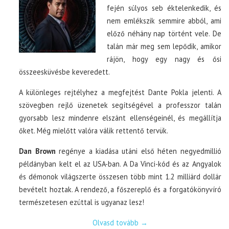
fején súlyos seb éktelenkedik, és
nem emlékszik semmire abból, ami
előző néhány nap történt vele. De
talán már meg sem lepődik, amikor
rájön, hogy egy nagy és ősi
összeesküvésbe keveredett.
A különleges rejtélyhez a megfejtést Dante Pokla jelenti. A
szövegben rejlő üzenetek segítségével a professzor talán
gyorsabb lesz mindenre elszánt ellenségeinél, és megállítja
őket. Még mielőtt valóra válik rettentő tervük.
Dan Brown
regénye a kiadása utáni első héten negyedmillió
példányban kelt el az USA-ban. A Da Vinci-kód és az Angyalok
és démonok világszerte összesen több mint 1.2 milliárd dollár
bevételt hoztak. A rendező, a főszereplő és a forgatókönyvíró
természetesen ezúttal is ugyanaz lesz!
Olvasd tovább
→