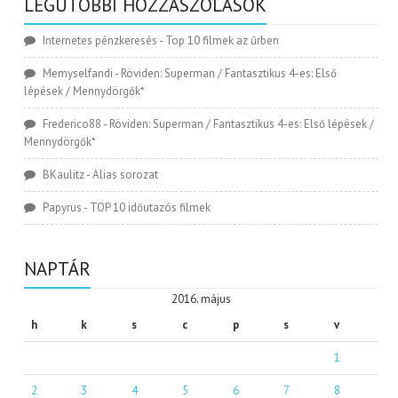
LEGUTÓBBI HOZZÁSZÓLÁSOK
Internetes pénzkeresés
-
Top 10 filmek az űrben
Memyselfandi
-
Röviden: Superman / Fantasztikus 4-es: Első
lépések / Mennydörgők*
Frederico88
-
Röviden: Superman / Fantasztikus 4-es: Első lépések /
Mennydörgők*
BKaulitz
-
Alias sorozat
Papyrus
-
TOP 10 időutazós filmek
NAPTÁR
2016. május
h
k
s
c
p
s
v
1
2
3
4
5
6
7
8