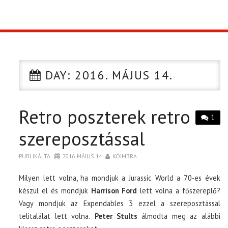
TOP10
KULISSZA
DAY:
2016. MÁJUS 14.
CIKK
Retro poszterek retro
PÓLÓ RENDELÉS
1
szereposztással
PUBLIKÁLTA
2016. MÁJUS 14.
KOIMBRA
Milyen lett volna, ha mondjuk a Jurassic World a 70-es évek
készül el és mondjuk
Harrison Ford
lett volna a főszereplő?
Vagy mondjuk az Expendables 3 ezzel a szereposztással
telitalálat lett volna.
Peter Stults
álmodta meg az alábbi