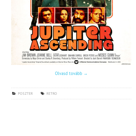
Olvasd tovább
→
POSZTER
RETRO