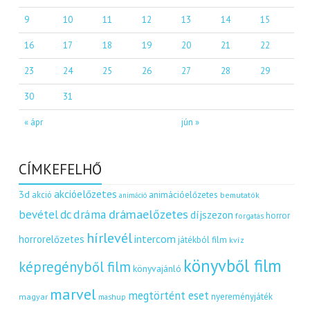
9
10
11
12
13
14
15
16
17
18
19
20
21
22
23
24
25
26
27
28
29
30
31
« ápr
jún »
CÍMKEFELHŐ
akcióelőzetes
3d
akció
animációelőzetes
bemutatók
animáció
dráma
drámaelőzetes
bevétel
dc
díjszezon
horror
forgatás
hírlevél
intercom
horrorelőzetes
játékból film
kvíz
könyvből film
képregényből film
könyvajánló
marvel
megtörtént eset
nyereményjáték
magyar
mashup