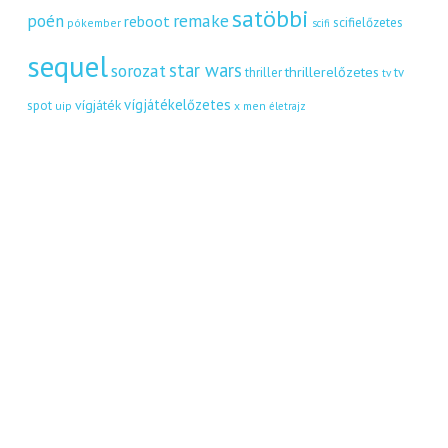
satöbbi
remake
poén
reboot
scifielőzetes
pókember
scifi
sequel
star wars
sorozat
thrillerelőzetes
thriller
tv
tv
vígjátékelőzetes
vígjáték
spot
uip
x men
életrajz