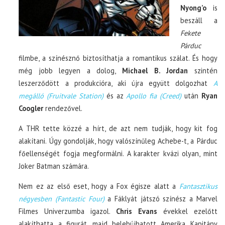
Nyong’o
is
beszáll a
Fekete
Párduc
filmbe, a színésznő biztosíthatja a romantikus szálat. És hogy
még jobb legyen a dolog,
Michael B. Jordan
szintén
leszerződött a produkcióra, aki újra együtt dolgozhat
A
megálló (Fruitvale Station)
és az
Apollo fia (Creed)
után
Ryan
Coogler
rendezővel.
A THR tette közzé a hírt, de azt nem tudják, hogy kit fog
alakítani. Úgy gondolják, hogy valószínűleg Achebe-t, a Párduc
főellenségét fogja megformálni. A karakter kvázi olyan, mint
Joker Batman számára.
Nem ez az első eset, hogy a Fox égisze alatt a
Fantasztikus
négyesben (Fantastic Four)
a Fáklyát játszó színész a Marvel
Filmes Univerzumba igazol.
Chris Evans
évekkel ezelőtt
alakíthatta a figurát, majd belebújhatott Amerika Kapitány