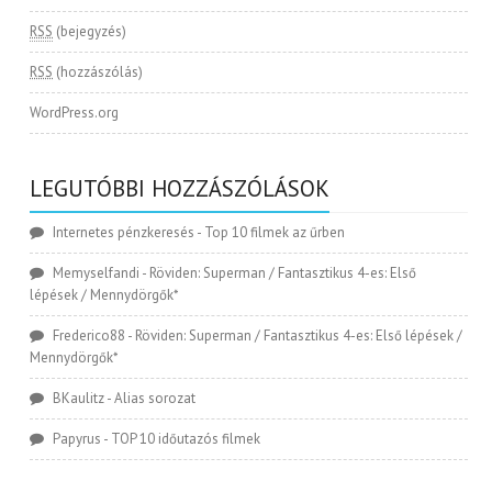
RSS
(bejegyzés)
RSS
(hozzászólás)
WordPress.org
LEGUTÓBBI HOZZÁSZÓLÁSOK
Internetes pénzkeresés
-
Top 10 filmek az űrben
Memyselfandi
-
Röviden: Superman / Fantasztikus 4-es: Első
lépések / Mennydörgők*
Frederico88
-
Röviden: Superman / Fantasztikus 4-es: Első lépések /
Mennydörgők*
BKaulitz
-
Alias sorozat
Papyrus
-
TOP 10 időutazós filmek