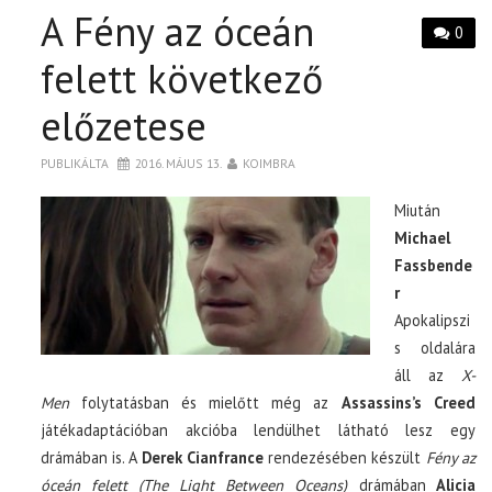
A Fény az óceán
0
felett következő
előzetese
PUBLIKÁLTA
2016. MÁJUS 13.
KOIMBRA
Miután
Michael
Fassbende
r
Apokalipszi
s oldalára
áll az
X-
Men
folytatásban és mielőtt még az
Assassins’s Creed
játékadaptációban akcióba lendülhet látható lesz egy
drámában is. A
Derek Cianfrance
rendezésében készült
Fény az
óceán felett (The Light Between Oceans)
drámában
Alicia