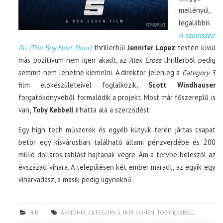
mellényúl,
legalábbis
A szomszéd
fiú (The Boy Next Door)
thrillerből
Jennifer Lopez
testén kívül
más pozitívum nem igen akadt, az
Alex Cross
thrillerből pedig
semmit nem lehetne kiemelni. A direktor jelenleg a
Category 5
film előkészületeivel foglalkozik,
Scott Windhauser
forgatókönyvéből formálódik a projekt. Most már főszereplő is
van,
Toby Kebbell
írhatta alá a szerződést.
Egy high tech műszerek és egyéb kütyük terén jártas csapat
betör egy kisvárosban található állami pénzverdébe és 200
millió dolláros rablást hajtanak végre. Ám a tervbe beleszól az
évszázad vihara. A településen két ember maradt, az egyik egy
viharvadász, a másik pedig ügynöknő.
HÍR
AKCIÓHÍR
,
CATEGORY 5
,
ROB COHEN
,
TOBY KEBBELL