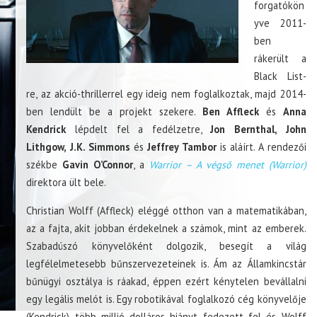
forgatókön
yve 2011-
ben
rákerült a
Black List-
re, az akció-thrillerrel egy ideig nem foglalkoztak, majd 2014-
ben lendült be a projekt szekere.
Ben Affleck
és
Anna
Kendrick
lépdelt fel a fedélzetre,
Jon Bernthal, John
Lithgow, J.K. Simmons
és
Jeffrey Tambor
is aláírt. A rendezői
székbe
Gavin O’Connor
, a
Warrior – A végső menet (Warrior)
direktora ült bele.
Christian Wolff (Affleck) eléggé otthon van a matematikában,
az a fajta, akit jobban érdekelnek a számok, mint az emberek.
Szabadúszó könyvelőként dolgozik, besegít a világ
legfélelmetesebb bűnszervezeteinek is. Ám az Államkincstár
bűnügyi osztálya is ráakad, éppen ezért kénytelen bevállalni
egy legális melót is. Egy robotikával foglalkozó cég könyvelője
(Kendrick) több millió dolláros hiányt fedezett fel és Wolff