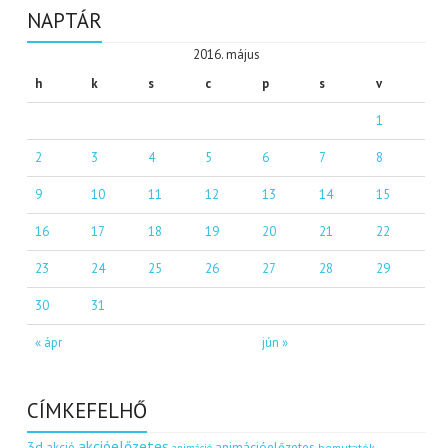
NAPTÁR
2016. május
h
k
s
c
p
s
v
1
2
3
4
5
6
7
8
9
10
11
12
13
14
15
16
17
18
19
20
21
22
23
24
25
26
27
28
29
30
31
« ápr
jún »
CÍMKEFELHŐ
akcióelőzetes
3d
akció
animációelőzetes
bemutatók