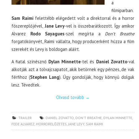
a
filmiparban.
Sam Raimi
felettébb elégedett volt a direktorral és a horror
főszereplőjével,
Jane Levy
-vel is összebarátkozott. Így amikor
Alvarez
Rodo Sayagues
-szel megírta a
Don’t Breathe
forgatókönyvét, Raimi vállalta, hogy producerként húzza a film
szerekét és Levy is boldogan aláírt.
A fiatal színésznő
Dylan Minnette
-tel és
Daniel Zovatto
-val
alkotják azt a tolvajcsapatot, akik betörnek egy pénzes, de vak
férfihoz (
Stephen Lang
). Úgy gondolják, hogy könnyű dolguk
lesz. Tévedtek.
Olvasd tovább
→
TRAILER
DANIEL ZOVATTO
,
DON'T BREATHE
,
DYLAN MINNETTE
,
FEDE ALVAREZ
,
HORRORELŐZETES
,
JANE LEVY
,
SAM RAIMI