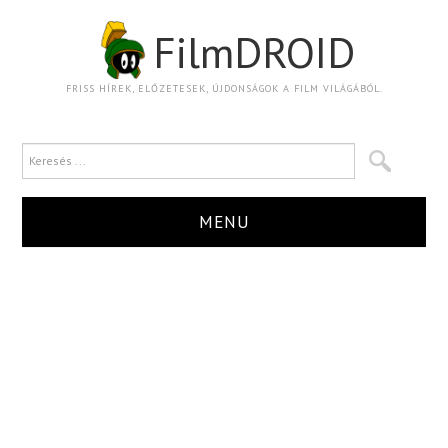
FilmDROID
FRISS HÍREK, ELŐZETESEK, ÚJDONSÁGOK A FILM VILÁGÁBÓL.
MENU
HÍR
TRAILER
KRITIKA
BOXOFFICE