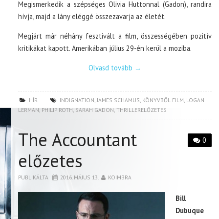
Megismerkedik a szépséges Olivia Huttonnal (Gadon), randira
hívja, majd a lány eléggé összezavarja az életét.
Megjárt már néhány fesztivált a film, összességében pozitív
kritikákat kapott. Amerikában július 29-én kerül a moziba.
Olvasd tovább
→
HÍR
INDIGNATION
,
JAMES SCHAMUS
,
KÖNYVBŐL FILM
,
LOGAN
LERMAN
,
PHILIP ROTH
,
SARAH GADON
,
THRILLERELŐZETES
The Accountant
0
előzetes
PUBLIKÁLTA
2016. MÁJUS 13.
KOIMBRA
Bill
Dubuque