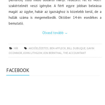
szakértelmét veszi igénybe. A férfi egyre jobban beleássa
magát az ügybe, habár az igazsághoz is közelebb kerül, de a
hullák száma is megemelkedik. Október 14-én esedékes a
bemutató.
Olvasd tovább
→
HÍR
AKCIÓELŐZETES
,
BEN AFFLECK
,
BILL DUBUQUE
,
GAVIN
OCONNOR
,
JOHN LITHGOW
,
JON BERNTHAL
,
THE ACCOUNTANT
FACEBOOK