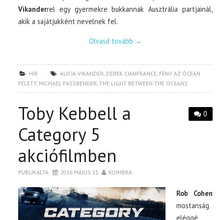
Vikander
rel egy gyermekre bukkannak Ausztrália partjainál,
akik a sajátjukként nevelnek fel.
Olvasd tovább
→
HÍR
ALICIA VIKANDER
,
DEREK CIANFRANCE
,
FÉNY AZ ÓCEÁN
FELETT
,
MICHAEL FASSBENDER
,
THE LIGHT BETWEEN THE OCEANS
Toby Kebbell a
0
Category 5
akciófilmben
PUBLIKÁLTA
2016. MÁJUS 13.
KOIMBRA
Rob Cohen
mostanság
eléggé