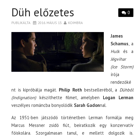
Düh előzetes
0
PUBLIKÁLTA
2016. MÁJUS 13.
KOIMBRA
James
Schamus
, a
Hulk
és a
Jégvihar
(Ice Storm)
írója
rendezőké
nt is kipróbálja magát.
Philip Roth
bestselleréből, a
Dühből
(Indignation)
készíthette filmet, amelyben
Logan Lerman
veszélyes románcba bonyolódik
Sarah Gadon
nal.
Az 1951-ben játszódó történetben Lerman formálja meg
Marcus Messner zsidó fiút, beiratkozik egy konzervatív
főiskolára. Szorgalmasan tanul, e mellett dolgozik is.