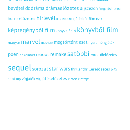
animáció
dráma
drámaelőzetes
bevétel
dc
díjszezon
horror
forgatás
hírlevél
intercom
horrorelőzetes
játékból film
kvíz
könyvből film
képregényből film
könyvajánló
marvel
megtörtént eset
nyereményjáték
magyar
mashup
satöbbi
remake
poén
reboot
scifielőzetes
pókember
scifi
sequel
star wars
sorozat
thrillerelőzetes
thriller
tv
tv
vígjátékelőzetes
vígjáték
spot
uip
x men
életrajz