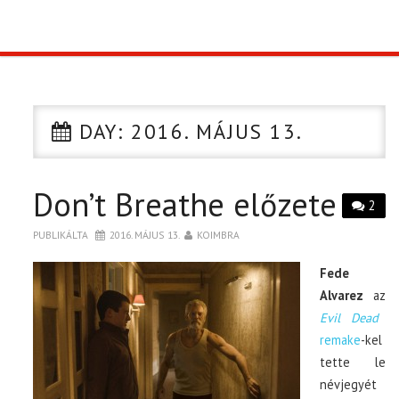
TOP10
KULISSZA
DAY:
2016. MÁJUS 13.
CIKK
Don’t Breathe előzete
PÓLÓ RENDELÉS
2
PUBLIKÁLTA
2016. MÁJUS 13.
KOIMBRA
Fede
Alvarez
az
Evil Dead
remake
-kel
tette le
névjegyét