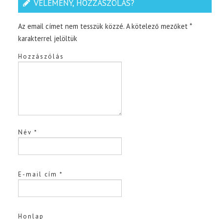
VÉLEMÉNY, HOZZÁSZÓLÁS?
Az email címet nem tesszük közzé.
A kötelező mezőket
*
karakterrel jelöltük
Hozzászólás
Név
*
E-mail cím
*
Honlap