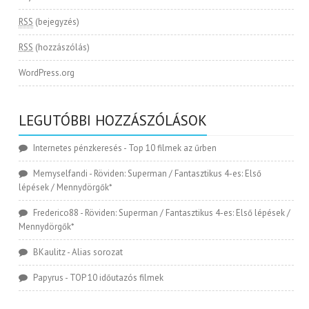
RSS
(bejegyzés)
RSS
(hozzászólás)
WordPress.org
LEGUTÓBBI HOZZÁSZÓLÁSOK
Internetes pénzkeresés
-
Top 10 filmek az űrben
Memyselfandi
-
Röviden: Superman / Fantasztikus 4-es: Első
lépések / Mennydörgők*
Frederico88
-
Röviden: Superman / Fantasztikus 4-es: Első lépések /
Mennydörgők*
BKaulitz
-
Alias sorozat
Papyrus
-
TOP 10 időutazós filmek