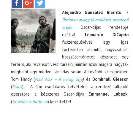
Alejandro González Inarritu,
a
TOP10
Birdman avagy (A mellőzés meglepő
ereje)
Oscar-díjas rendezője
KULISSZA
ezúttal
Leonardo DiCaprio
főszereplésével egy igaz
CIKK
történeten alapuló, nagyszabású
bosszútörténetet készített egy
férfiről, aki revansot vesz társain, miután azok magára hagyták
PÓLÓ RENDELÉS
meghalni egy medve támadás során. A további szerepekben
Tom Hardy (
Mad Max – A harag útja
)
és
Domhnall Gleeson
(
Frank
). A film csodálatos felvételeit a rendező állandó
operatőre a kétszeres Oscar-díjas
Emmanuel Lubezki
(
Gravitáció
,
Birdman
) készítette!