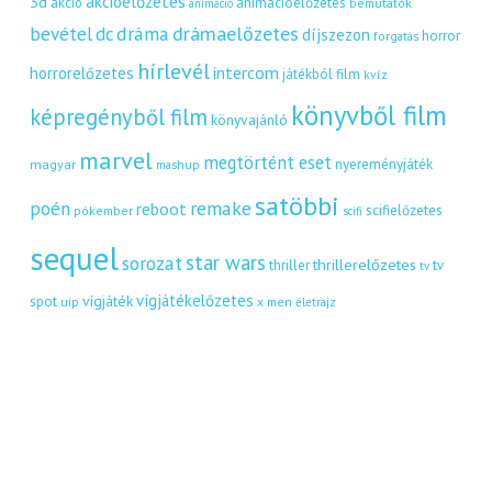
akcióelőzetes
3d
akció
animációelőzetes
bemutatók
animáció
dráma
drámaelőzetes
bevétel
dc
díjszezon
horror
forgatás
hírlevél
intercom
horrorelőzetes
játékból film
kvíz
könyvből film
képregényből film
könyvajánló
marvel
megtörtént eset
nyereményjáték
magyar
mashup
satöbbi
remake
poén
reboot
scifielőzetes
pókember
scifi
sequel
star wars
sorozat
thrillerelőzetes
thriller
tv
tv
vígjátékelőzetes
vígjáték
spot
uip
x men
életrajz