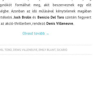
ynököt formálhat meg, akit beszerveznek egy elit
ségbe. Azonban az idő múlásával kénytelenek magában
rtékelni.
Josh Brolin
és
Benicio Del Toro
szintén fegyvert
az akció-thrillerben, rendező
Denis Villeneuve
.
Olvasd tovább
→
DEL TORO
,
DENIS VILLENEUVE
,
EMILY BLUNT
,
SICARIO