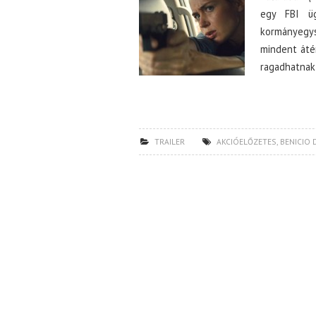
egy FBI üg
kormányegy
mindent áté
ragadhatnak 
TRAILER
AKCIÓELŐZETES
,
BENICIO 