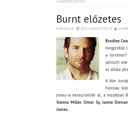
VÍGJÁTÉKELŐZETES
Burnt előzetes
PUBLIKÁLTA
2015. AUGUSZTUS 13.
KOIM
Bradley Coo
megpróbál ta
a történet?
játszott már
az általa já
A film kor
Favreau kij
Jones-ra keresztelték át, a mozikban B
Sienna Miller, Omar Sy, Jamie Dornan
James.