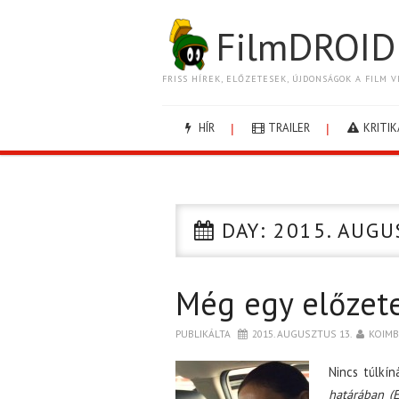
FilmDROID
FRISS HÍREK, ELŐZETESEK, ÚJDONSÁGOK A FILM V
HÍR
TRAILER
KRITIK
DAY:
2015. AUGU
Még egy előzete
PUBLIKÁLTA
2015. AUGUSZTUS 13.
KOIM
Nincs túlkí
határában (