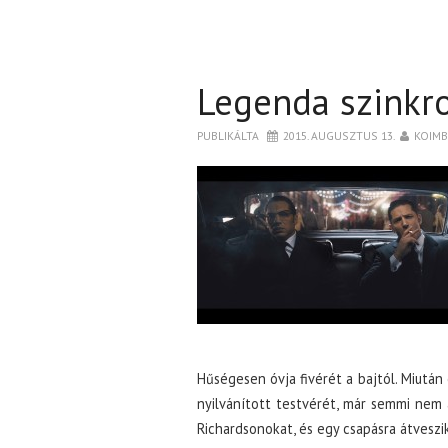
Legenda szinkr
PUBLIKÁLTA
2015. AUGUSZTUS 13.
KOIM
Hűségesen óvja fivérét a bajtól. Miután
nyilvánított testvérét, már semmi nem ál
Richardsonokat, és egy csapásra átveszik