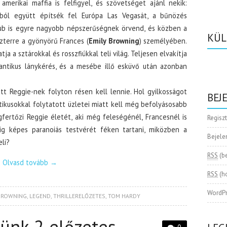
merikai maffia is felfigyel, és szövetséget ajánl nekik:
sból együtt építsék fel Európa Las Vegasát, a bűnözés
 klub is egyre nagyobb népszerűségnek örvend, és közben a
KÜL
zterre a gyönyörű Frances (
Emily Browning
) személyében.
tja a sztárokkal és rosszfiúkkal teli világ. Teljesen elvakítja
antikus lánykérés, és a mesébe illő esküvő után azonban
 Reggie-nek folyton résen kell lennie. Hol gyilkosságot
BEJ
itikusokkal folytatott üzletei miatt kell még befolyásosabb
fertőzi Reggie életét, aki még feleségénél, Francesnél is
Regisz
g képes paranoiás testvérét féken tartani, miközben a
Bejele
li?
RSS
(b
Olvasd tovább
→
RSS
(h
WordPr
 BROWNING
,
LEGEND
,
THRILLERELŐZETES
,
TOM HARDY
ünk 2 előzetes