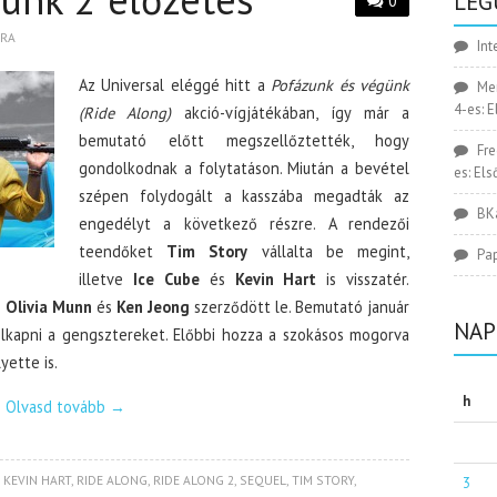
LEG
0
BRA
Int
Az Universal eléggé hitt a
Pofázunk és végünk
Me
4-es: 
(Ride Along)
akció-vígjátékában, így már a
bemutató előtt megszellőztették, hogy
Fr
gondolkodnak a folytatáson. Miután a bevétel
es: El
szépen folydogált a kasszába megadták az
BK
engedélyt a következő részre. A rendezői
teendőket
Tim Story
vállalta be megint,
Pa
illetve
Ice Cube
és
Kevin Hart
is visszatér.
, Olivia Munn
és
Ken Jeong
szerződött le. Bemutató január
NAP
elkapni a gengsztereket. Előbbi hozza a szokásos mogorva
yette is.
h
Olvasd tovább
→
,
KEVIN HART
,
RIDE ALONG
,
RIDE ALONG 2
,
SEQUEL
,
TIM STORY
,
3