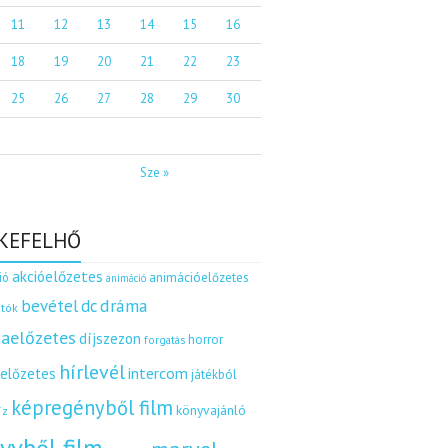
11
12
13
14
15
16
18
19
20
21
22
23
25
26
27
28
29
30
Sze »
KEFELHŐ
akcióelőzetes
ió
animációelőzetes
animáció
dráma
bevétel
dc
tók
aelőzetes
díjszezon
horror
forgatás
hírlevél
intercom
relőzetes
játékból
képregényből film
könyvajánló
íz