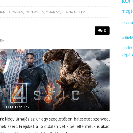
kön
megt
JAMIE DORNAN
,
JOHN WELLS
,
OMAR SY
,
SIENNA MILLER
pókem
0
scifiel
BRA
thriller
vígjá
):
Négy űrhajós az űr egy szegletében balesetet szenved,
 szert. Erejüket a jó oldalán vetik be, ellenfelük is akad