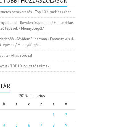
UTÓBBI HOZZÁSZÓLÁSOK
ernetes pénzkeresés
-
Top 10 filmek az űrben
myselfandi
-
Röviden: Superman / Fantasztikus
Első lépések / Mennydörgők*
ederico88
-
Röviden: Superman / Fantasztikus 4-
ső lépések / Mennydörgők*
aulitz
-
Alias sorozat
pyrus
-
TOP 10 időutazós filmek
TÁR
2015. augusztus
k
s
c
p
s
v
1
2
4
5
6
7
8
9