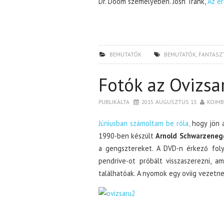
Dr. Doom személyében. Josh Trank,
Az er
BEMUTATÓK
BEMUTATÓK
,
FANTASZ
Fotók az Ovizsa
PUBLIKÁLTA
2015. AUGUSZTUS 13.
KOIM
Júniusban számoltam be róla,
hogy jön 
1990-ben készült
Arnold Schwarzeneg
a gengsztereket. A DVD-n érkező fol
pendrive-ot próbált visszaszerezni, 
találhatóak. A nyomok egy oviig vezetnek