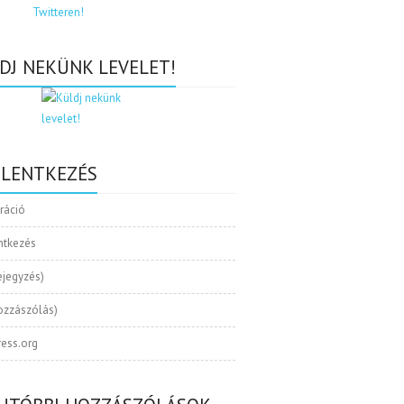
DJ NEKÜNK LEVELET!
ELENTKEZÉS
tráció
ntkezés
ejegyzés)
ozzászólás)
ess.org