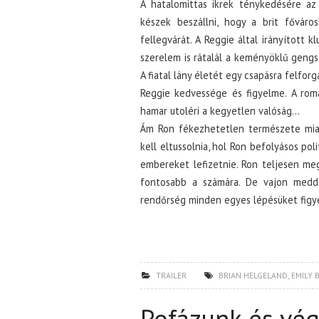
A hatalomittas ikrek ténykedésére az a
készek beszállni, hogy a brit főváro
fellegvárát. A Reggie által irányított
szerelem is rátalál a keményöklű gengs
A fiatal lány életét egy csapásra felforga
Reggie kedvessége és figyelme. A rom
hamar utoléri a kegyetlen valóság…
Ám Ron fékezhetetlen természete miatt
kell eltussolnia, hol Ron befolyásos pol
embereket lefizetnie. Ron teljesen meg
fontosabb a számára. De vajon meddi
rendőrség minden egyes lépésüket figye
TRAILER
BRIAN HELGELAND
,
EMILY
Pofázunk és vég