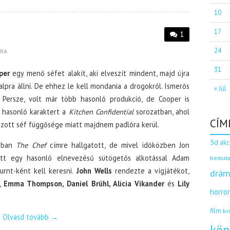
10
17
1
24
BRA
31
per
egy menő séfet alakít, aki elveszít mindent, majd újra
lpra állni. De ehhez le kell mondania a drogokról. Ismerős
« Júl
 Persze, volt már több hasonló produkció, de Cooper is
 hasonló karaktert a
Kitchen Confidential
sorozatban, ahol
CÍM
tszott séf függősége miatt majdnem padlóra kerül.
3d
akc
ábban
The Chef
címre hallgatott, de mivel időközben Jon
ött egy hasonló elnevezésű sütögetős alkotással Adam
bemuta
urnt-ként kell keresni.
John Wells
rendezte a vígjátékot,
drám
,
Emma Thompson, Daniel Brühl, Alicia Vikander
és
Lily
horro
film
kv
Olvasd tovább
→