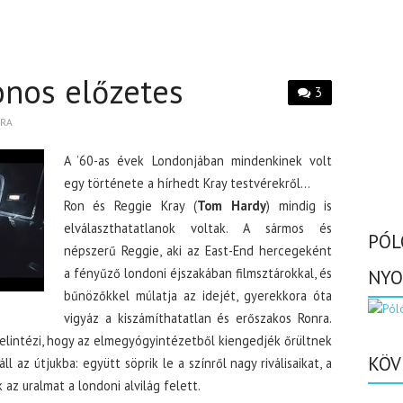
onos előzetes
3
BRA
A ’60-as évek Londonjában mindenkinek volt
egy története a hírhedt Kray testvérekről…
Ron és Reggie Kray (
Tom Hardy
) mindig is
elválaszthatatlanok voltak. A sármos és
PÓL
népszerű Reggie, aki az East-End hercegeként
a fényűző londoni éjszakában filmsztárokkal, és
NYO
bűnözőkkel múlatja az idejét, gyerekkora óta
vigyáz a kiszámíthatatlan és erőszakos Ronra.
 elintézi, hogy az elmegyógyintézetből kiengedjék őrültnek
KÖV
l az útjukba: együtt söprik le a színről nagy riválisaikat, a
 az uralmat a londoni alvilág felett.