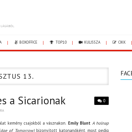
ILÁGÁBÓL.
A
BOXOFFICE
TOP10
KULISSZA
CIKK
FAC
SZTUS 13.
s a Sicarionak
0
BRA
nálat kemény csajokból a vásznakon.
Emily Blunt
A holnap
Edge of Tomorrow)
bizonyított katonanőként, most pedig