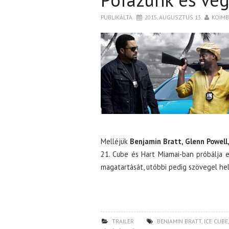
PUBLIKÁLTA
2015. AUGUSZTUS 13.
KOIM
Melléjük
Benjamin Bratt, Glenn Powell
21. Cube és Hart Miamai-ban próbálja 
magatartását, utóbbi pedig szövegel hel
TRAILER
BENJAMIN BRATT
,
ICE CUBE