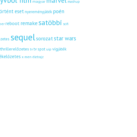
yvből film
marvel
magyar
mashup
örtént eset
poén
nyereményjáték
satöbbi
remake
reboot
ber
scifi
sequel
star wars
sorozat
őzetes
thrillerelőzetes
vígjáték
tv spot
uip
tv
tékelőzetes
x men
életrajz