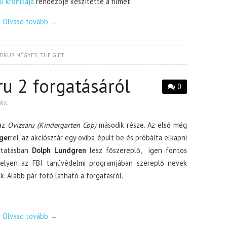
ő krónikája
rendezője készítette a filmet.
Olvasd tovább
→
TIKUS NÉGYES
,
THE GIFT
ru 2 forgatásáról
0
BRA
az
Ovizsaru (Kindergarten Cop)
második része. Az első még
ger
rel, az akciósztár egy oviba épült be és próbálta elkapni
ytatásban
Dolph Lundgren
lesz főszereplő, igen fontos
amelyen az FBI tanúvédelmi programjában szereplő nevek
. Alább pár fotó látható a forgatásról.
Olvasd tovább
→