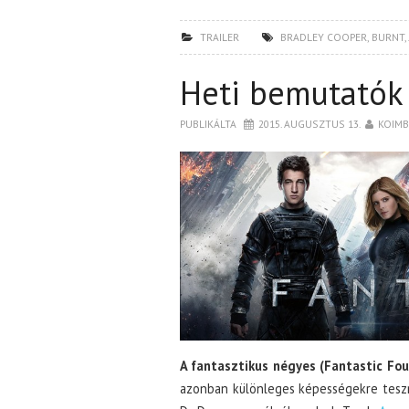
TRAILER
BRADLEY COOPER
,
BURNT
,
Heti bemutatók
PUBLIKÁLTA
2015. AUGUSZTUS 13.
KOIM
A fantasztikus négyes (Fantastic Four
azonban különleges képességekre tesznek