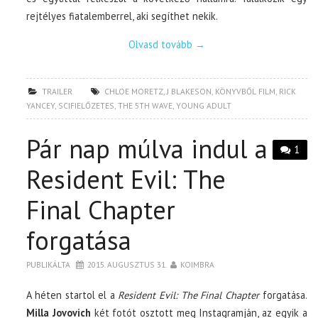
rejtélyes fiatalemberrel, aki segíthet nekik.
Olvasd tovább
→
TRAILER
CHLOE MORETZ
,
J BLAKESON
,
KÖNYVBŐL FILM
,
RICK
YANCEY
,
SCIFIELŐZETES
,
THE 5TH WAVE
,
YOUNG ADULT
Pár nap múlva indul a
1
Resident Evil: The
Final Chapter
forgatása
PUBLIKÁLTA
2015. AUGUSZTUS 31.
KOIMBRA
A héten startol el a
Resident Evil: The Final Chapter
forgatása.
Milla Jovovich
két fotót osztott meg Instagramján, az egyik a