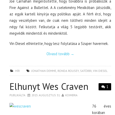
Joe Carnahan megerősítette, hogy továbbra is próbálkozik a
Five Against a Bullettel. A A cselekmény Mexikóban játszódik,
az egyik kartell kinyírja egy politikus apját. A férfi érzi, hogy
nagy veszélyben van, de csak nem töltheti minden idejét a
négy fal között. Felkutatja a világ 5 legjobb testőrét, akik
megvédik mindentől és mindenkitől.
Vin Diesel elhintette, hogy lesz folytatása a Szuper havernek.
Olvasd tovább
→
HÍR
JONATHAN DEMME
,
RONDA ROUSEY
,
SATÖBBI
,
VIN DIESEL
Elhunyt Wes Craven
1
PUBLIKÁLTA
2015. AUGUSZTUS 31.
KOIMBRA
76 éves
korában