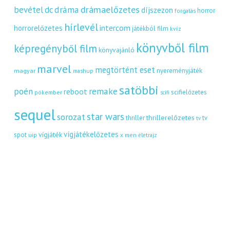
dráma
drámaelőzetes
bevétel
dc
díjszezon
horror
forgatás
hírlevél
intercom
horrorelőzetes
játékból film
kvíz
könyvből film
képregényből film
könyvajánló
marvel
megtörtént eset
nyereményjáték
magyar
mashup
satöbbi
remake
poén
reboot
scifielőzetes
pókember
scifi
sequel
star wars
sorozat
thrillerelőzetes
thriller
tv
tv
vígjátékelőzetes
vígjáték
spot
uip
x men
életrajz