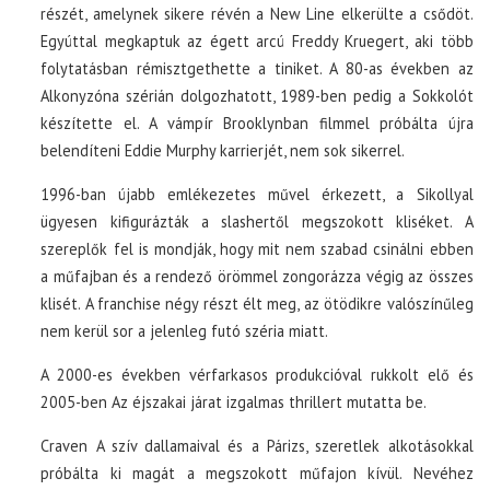
részét, amelynek sikere révén a New Line elkerülte a csődöt.
Egyúttal megkaptuk az égett arcú Freddy Kruegert, aki több
folytatásban rémisztgethette a tiniket. A 80-as években az
Alkonyzóna szérián dolgozhatott, 1989-ben pedig a Sokkolót
készítette el. A vámpír Brooklynban filmmel próbálta újra
belendíteni Eddie Murphy karrierjét, nem sok sikerrel.
1996-ban újabb emlékezetes művel érkezett, a Sikollyal
ügyesen kifigurázták a slashertől megszokott kliséket. A
szereplők fel is mondják, hogy mit nem szabad csinálni ebben
a műfajban és a rendező örömmel zongorázza végig az összes
klisét. A franchise négy részt élt meg, az ötödikre valószínűleg
nem kerül sor a jelenleg futó széria miatt.
A 2000-es években vérfarkasos produkcióval rukkolt elő és
2005-ben Az éjszakai járat izgalmas thrillert mutatta be.
Craven A szív dallamaival és a Párizs, szeretlek alkotásokkal
próbálta ki magát a megszokott műfajon kívül. Nevéhez