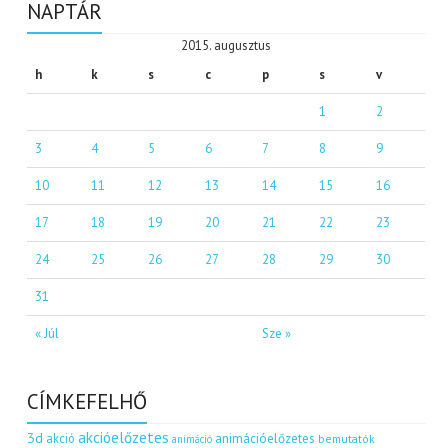
NAPTÁR
2015. augusztus
h
k
s
c
p
s
v
1
2
3
4
5
6
7
8
9
10
11
12
13
14
15
16
17
18
19
20
21
22
23
24
25
26
27
28
29
30
31
« Júl
Sze »
CÍMKEFELHŐ
akcióelőzetes
3d
akció
animációelőzetes
bemutatók
animáció