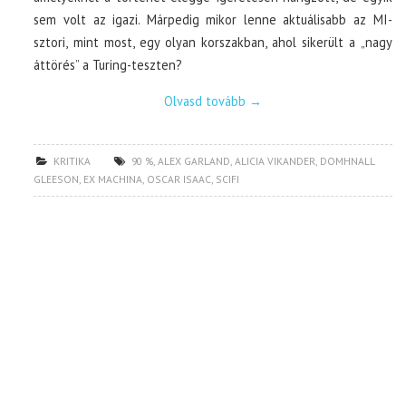
sem volt az igazi. Márpedig mikor lenne aktuálisabb az MI-
sztori, mint most, egy olyan korszakban, ahol sikerült a „nagy
áttörés” a Turing-teszten?
Olvasd tovább
→
KRITIKA
90 %
,
ALEX GARLAND
,
ALICIA VIKANDER
,
DOMHNALL
GLEESON
,
EX MACHINA
,
OSCAR ISAAC
,
SCIFI