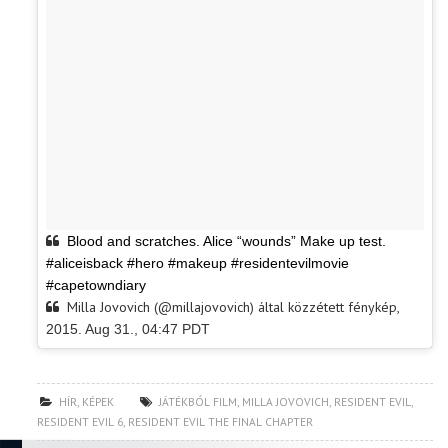
Blood and scratches. Alice “wounds” Make up test.
#aliceisback #hero #makeup #residentevilmovie
#capetowndiary
Milla Jovovich (@millajovovich) által közzétett fénykép,
2015. Aug 31., 04:47 PDT
HÍR
,
KÉPEK
JÁTÉKBÓL FILM
,
MILLA JOVOVICH
,
RESIDENT EVIL
,
RESIDENT EVIL 6
,
RESIDENT EVIL THE FINAL CHAPTER