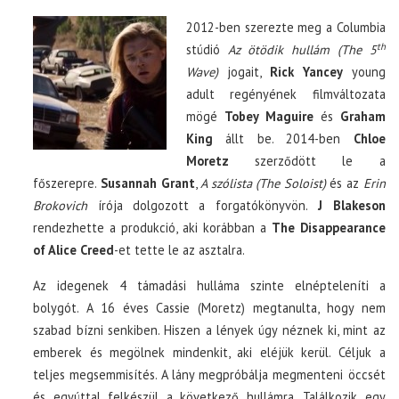
2012-ben szerezte meg a Columbia
th
stúdió
Az ötödik hullám (The 5
Wave)
jogait,
Rick Yancey
young
adult regényének filmváltozata
mögé
Tobey Maguire
és
Graham
King
állt be. 2014-ben
Chloe
Moretz
szerződött le a
főszerepre.
Susannah Grant
,
A szólista (The Soloist)
és az
Erin
Brokovich
írója dolgozott a forgatókönyvön.
J Blakeson
rendezhette a produkció, aki korábban a
The Disappearance
of Alice Creed
-et tette le az asztalra.
Az idegenek 4 támadási hulláma szinte elnépteleníti a
bolygót. A 16 éves Cassie (Moretz) megtanulta, hogy nem
szabad bízni senkiben. Hiszen a lények úgy néznek ki, mint az
emberek és megölnek mindenkit, aki eléjük kerül. Céljuk a
teljes megsemmisítés. A lány megpróbálja megmenteni öccsét
és egyúttal felkészül a következő hullámra. Találkozik egy