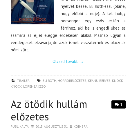
nyelvet beszél Eli Roth-szal (pláne,
hogy előbbi a neje). A két hölgy
becsenget egy esős estén a
férfihez, aki be is engedi őket és
számára az éjjel eléggé érdekesen alakul. Másnap ugyan a
vendégeket elzavarja, de azok ismét visszatérnek és okoznak
némi zűrt.
Olvasd tovább
→
TRAILER
ELI ROTH
,
HORRORELŐZETES
,
KEANU REEVES
,
KNOCK
KNOCK
,
LORENZA IZZO
Az ötödik hullám
1
előzetes
PUBLIKÁLTA
2015. AUGUSZTUS 31.
KOIMBRA