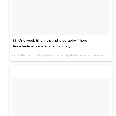
One week till principal photography. #hero
#residentevilmovie #capetowndiary
Milla Jovovich (@millajovovich) által közzétett fénykép,
2015