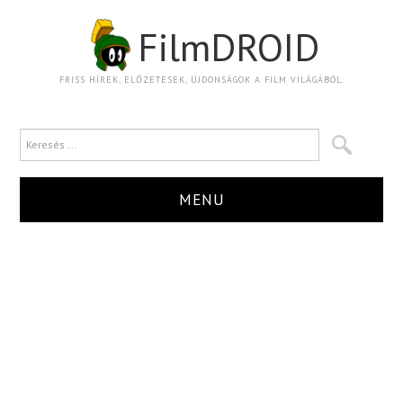
FilmDROID
FRISS HÍREK, ELŐZETESEK, ÚJDONSÁGOK A FILM VILÁGÁBÓL.
MENU
HÍR
TRAILER
KRITIKA
BOXOFFICE