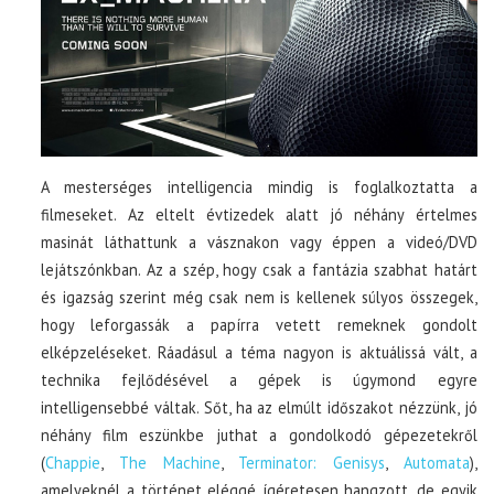
A mesterséges intelligencia mindig is foglalkoztatta a
filmeseket. Az eltelt évtizedek alatt jó néhány értelmes
masinát láthattunk a vásznakon vagy éppen a videó/DVD
lejátszónkban. Az a szép, hogy csak a fantázia szabhat határt
és igazság szerint még csak nem is kellenek súlyos összegek,
hogy leforgassák a papírra vetett remeknek gondolt
elképzeléseket. Ráadásul a téma nagyon is aktuálissá vált, a
technika fejlődésével a gépek is úgymond egyre
intelligensebbé váltak. Sőt, ha az elmúlt időszakot nézzünk, jó
néhány film eszünkbe juthat a gondolkodó gépezetekről
(
Chappie
,
The Machine
,
Terminator: Genisys
,
Automata
),
amelyeknél a történet eléggé ígéretesen hangzott, de egyik