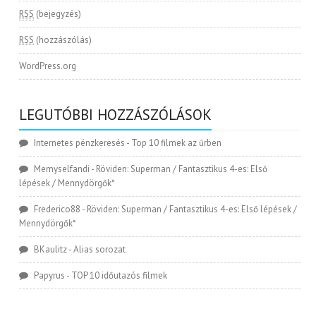
RSS
(bejegyzés)
RSS
(hozzászólás)
WordPress.org
LEGUTÓBBI HOZZÁSZÓLÁSOK
Internetes pénzkeresés
-
Top 10 filmek az űrben
Memyselfandi
-
Röviden: Superman / Fantasztikus 4-es: Első
lépések / Mennydörgők*
Frederico88
-
Röviden: Superman / Fantasztikus 4-es: Első lépések /
Mennydörgők*
BKaulitz
-
Alias sorozat
Papyrus
-
TOP 10 időutazós filmek