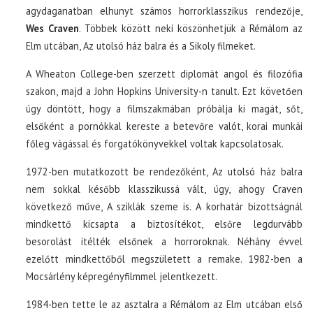
agydaganatban elhunyt számos horrorklasszikus rendezője,
Wes Craven
. Többek között neki köszönhetjük a Rémálom az
Elm utcában, Az utolsó ház balra és a Sikoly filmeket.
A Wheaton College-ben szerzett diplomát angol és filozófia
szakon, majd a John Hopkins University-n tanult. Ezt követően
úgy döntött, hogy a filmszakmában próbálja ki magát, sőt,
elsőként a pornókkal kereste a betevőre valót, korai munkái
főleg vágással és forgatókönyvekkel voltak kapcsolatosak.
1972-ben mutatkozott be rendezőként, Az utolsó ház balra
nem sokkal később klasszikussá vált, úgy, ahogy Craven
következő műve, A sziklák szeme is. A korhatár bizottságnál
mindkettő kicsapta a biztosítékot, elsőre legdurvább
besorolást ítélték elsőnek a horroroknak. Néhány évvel
ezelőtt mindkettőből megszületett a remake. 1982-ben a
Mocsárlény képregényfilmmel jelentkezett.
1984-ben tette le az asztalra a Rémálom az Elm utcában első