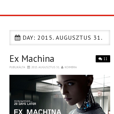
TOP10
KULISSZA
DAY:
2015. AUGUSZTUS 31.
CIKK
Ex Machina
PÓLÓ RENDELÉS
11
PUBLIKÁLTA
2015. AUGUSZTUS 31.
KOIMBRA