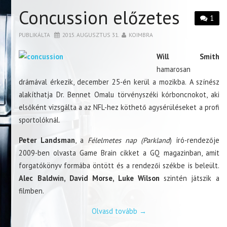
Concussion előzetes
1
PUBLIKÁLTA
2015. AUGUSZTUS 31.
KOIMBRA
Will Smith
hamarosan
drámával érkezik, december 25-én kerül a mozikba. A színész
alakíthatja Dr. Bennet Omalu törvényszéki kórboncnokot, aki
elsőként vizsgálta a az NFL-hez köthető agysérüléseket a profi
sportolóknál.
Peter Landsman
, a
Félelmetes nap (Parkland
) író-rendezője
2009-ben olvasta Game Brain cikket a GQ magazinban, amit
forgatókönyv formába öntött és a rendezői székbe is beleült.
Alec Baldwin, David Morse, Luke Wilson
szintén játszik a
filmben.
Olvasd tovább
→