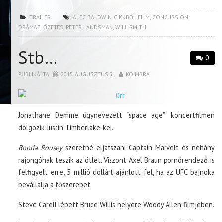
TRAILER
ALEC BALDWIN
,
CIKKBŐL FILM
,
CONCUSSION
,
DRÁMAELŐZETES
,
PETER LANDSMAN
,
WILL SMITH
Stb…
0
PUBLIKÁLTA
2015. AUGUSZTUS 31.
KOIMBRA
Jonathane Demme úgynevezett “space age”‘ koncertfilmen
dolgozik Justin Timberlake-kel.
Ronda Rousey
szeretné eljátszani Captain Marvelt és néhány
rajongónak teszik az ötlet. Viszont Axel Braun pornórendező is
felfigyelt erre, 5 millió dollárt ajánlott fel, ha az UFC bajnoka
bevállalja a főszerepet.
Steve Carell lépett Bruce Willis helyére Woody Allen filmjében.