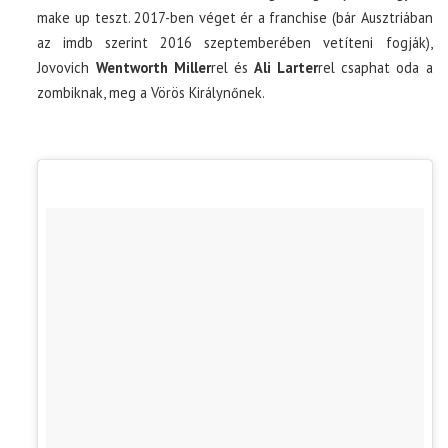
make up teszt. 2017-ben véget ér a franchise (bár Ausztriában
az imdb szerint 2016 szeptemberében vetíteni fogják),
Jovovich
Wentworth Miller
rel és
Ali Larter
rel csaphat oda a
zombiknak, meg a Vörös Királynőnek.