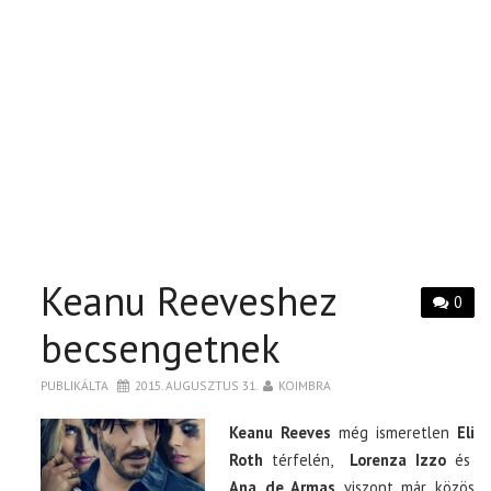
Keanu Reeveshez
0
becsengetnek
PUBLIKÁLTA
2015. AUGUSZTUS 31.
KOIMBRA
Keanu Reeves
még ismeretlen
Eli
Roth
térfelén,
Lorenza Izzo
és
Ana de Armas
viszont már közös