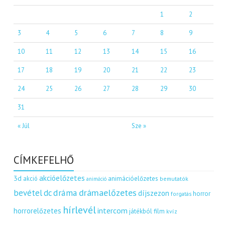
1
2
3
4
5
6
7
8
9
10
11
12
13
14
15
16
17
18
19
20
21
22
23
24
25
26
27
28
29
30
31
« Júl
Sze »
CÍMKEFELHŐ
akcióelőzetes
3d
akció
animációelőzetes
bemutatók
animáció
dráma
drámaelőzetes
bevétel
dc
díjszezon
horror
forgatás
hírlevél
intercom
horrorelőzetes
játékból film
kvíz