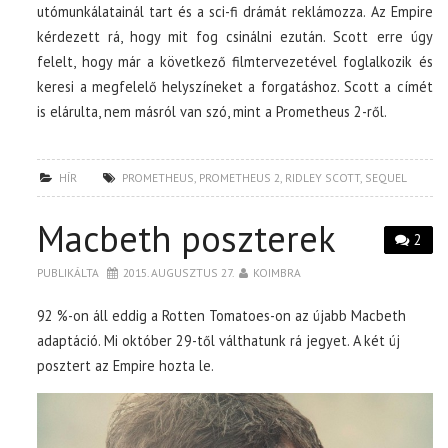
utómunkálatainál tart és a sci-fi drámát reklámozza. Az Empire
kérdezett rá, hogy mit fog csinálni ezután. Scott erre úgy
felelt, hogy már a következő filmtervezetével foglalkozik és
keresi a megfelelő helyszíneket a forgatáshoz. Scott a címét
is elárulta, nem másról van szó, mint a Prometheus 2-ről.
HÍR
PROMETHEUS
,
PROMETHEUS 2
,
RIDLEY SCOTT
,
SEQUEL
Macbeth poszterek
2
PUBLIKÁLTA
2015. AUGUSZTUS 27.
KOIMBRA
92 %-on áll eddig a Rotten Tomatoes-on az újabb Macbeth
adaptáció. Mi október 29-től válthatunk rá jegyet. A két új
posztert az Empire hozta le.