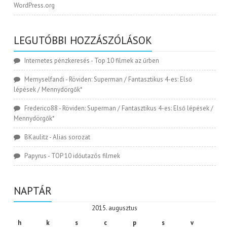
WordPress.org
LEGUTÓBBI HOZZÁSZÓLÁSOK
Internetes pénzkeresés
-
Top 10 filmek az űrben
Memyselfandi
-
Röviden: Superman / Fantasztikus 4-es: Első
lépések / Mennydörgők*
Frederico88
-
Röviden: Superman / Fantasztikus 4-es: Első lépések /
Mennydörgők*
BKaulitz
-
Alias sorozat
Papyrus
-
TOP 10 időutazós filmek
NAPTÁR
2015. augusztus
h
k
s
c
p
s
v