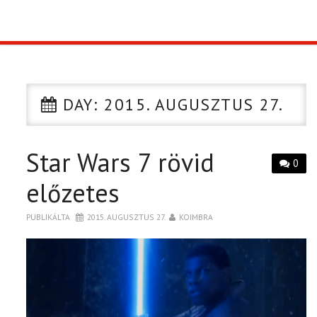
TOP10
KULISSZA
DAY:
2015. AUGUSZTUS 27.
CIKK
Star Wars 7 rövid
PÓLÓ RENDELÉS
0
előzetes
PUBLIKÁLTA
2015. AUGUSZTUS 27.
KOIMBRA