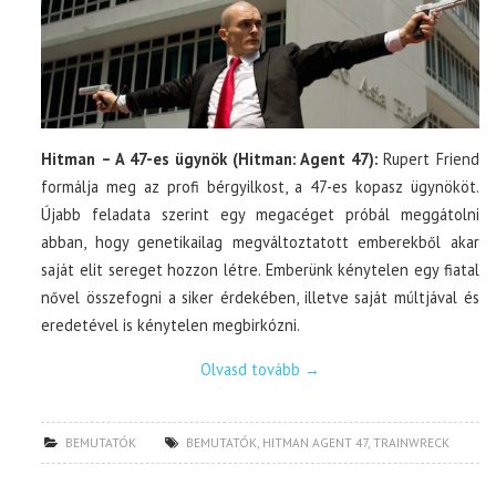
Hitman – A 47-es ügynök (Hitman: Agent 47):
Rupert Friend
formálja meg az profi bérgyilkost, a 47-es kopasz ügynököt.
Újabb feladata szerint egy megacéget próbál meggátolni
abban, hogy genetikailag megváltoztatott emberekből akar
saját elit sereget hozzon létre. Emberünk kénytelen egy fiatal
nővel összefogni a siker érdekében, illetve saját múltjával és
eredetével is kénytelen megbirkózni.
Olvasd tovább
→
BEMUTATÓK
BEMUTATÓK
,
HITMAN AGENT 47
,
TRAINWRECK