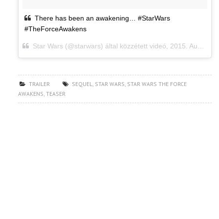
There has been an awakening… #StarWars
#TheForceAwakens
Star Wars (@starwars) által közzétett videó,
2015. Aug 27., 10:00 PDT
TRAILER
SEQUEL
,
STAR WARS
,
STAR WARS THE FORCE
AWAKENS
,
TEASER