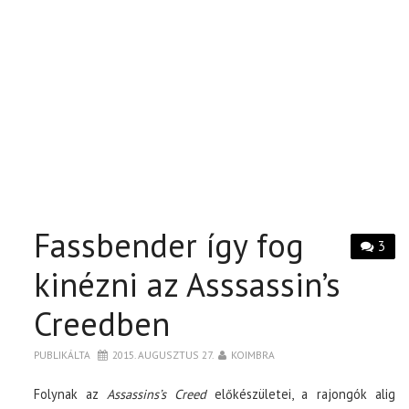
Fassbender így fog
3
kinézni az Asssassin’s
Creedben
PUBLIKÁLTA
2015. AUGUSZTUS 27.
KOIMBRA
Folynak az
Assassins’s Creed
előkészületei, a rajongók alig