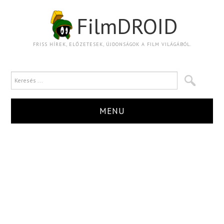
FilmDROID
FRISS HÍREK, ELŐZETESEK, ÚJDONSÁGOK A FILM VILÁGÁBÓL.
MENU
HÍR
TRAILER
KRITIKA
BOXOFFICE