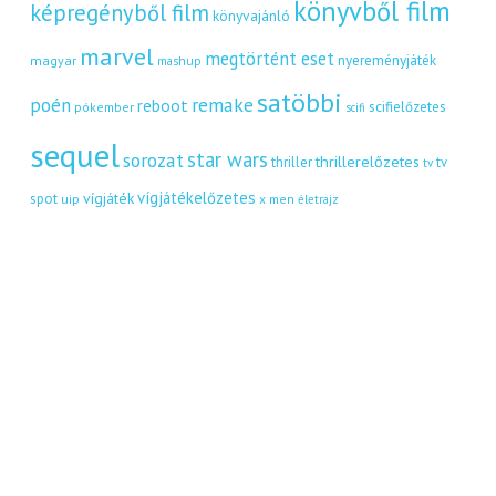
könyvből film
képregényből film
könyvajánló
marvel
megtörtént eset
nyereményjáték
magyar
mashup
satöbbi
remake
poén
reboot
scifielőzetes
pókember
scifi
sequel
star wars
sorozat
thrillerelőzetes
thriller
tv
tv
vígjátékelőzetes
vígjáték
spot
uip
x men
életrajz