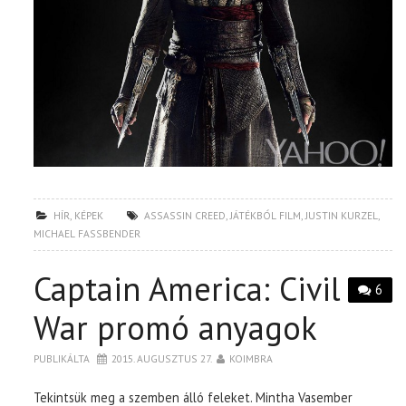
HÍR
,
KÉPEK
ASSASSIN CREED
,
JÁTÉKBÓL FILM
,
JUSTIN KURZEL
,
MICHAEL FASSBENDER
Captain America: Civil
6
War promó anyagok
PUBLIKÁLTA
2015. AUGUSZTUS 27.
KOIMBRA
Tekintsük meg a szemben álló feleket. Mintha Vasember