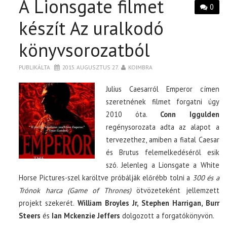
A Lionsgate filmet
0
készít Az uralkodó
könyvsorozatból
PUBLIKÁLTA
2015. AUGUSZTUS 27.
KOIMBRA
Julius Caesarról Emperor címen
szeretnének filmet forgatni úgy
2010 óta.
Conn Iggulden
regénysorozata adta az alapot a
tervezethez, amiben a fiatal Caesar
és Brutus felemelkedéséről esik
szó. Jelenleg a Lionsgate a White
Horse Pictures-szel karöltve próbálják előrébb tolni a
300 és a
Trónok harca (Game of Thrones)
ötvözeteként jellemzett
projekt szekerét.
William Broyles Jr, Stephen Harrigan, Burr
Steers
és
Ian Mckenzie Jeffers
dolgozott a forgatókönyvön.