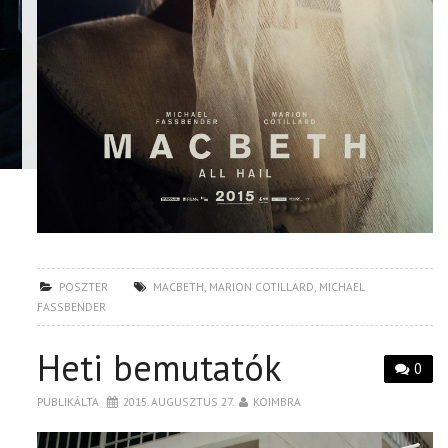
POSZTER
MACBETH
,
MARION COTILLARD
,
MICHAEL
FASSBENDER
Heti bemutatók
0
PUBLIKÁLTA
2015. AUGUSZTUS 27.
KOIMBRA