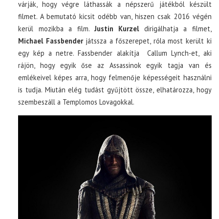
várják, hogy végre láthassák a népszerű játékból készült
filmet. A bemutató kicsit odébb van, hiszen csak 2016 végén
kerül mozikba a film.
Justin Kurzel
dirigálhatja a filmet,
Michael Fassbender
játssza a főszerepet, róla most került ki
egy kép a netre. Fassbender alakítja Callum Lynch-et, aki
rájön, hogy egyik őse az Assassinok egyik tagja van és
emlékeivel képes arra, hogy felmenője képességeit használni
is tudja. Miután elég tudást gyűjtött össze, elhatározza, hogy
szembeszáll a Templomos Lovagokkal.