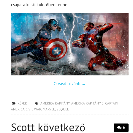
csapata kicsit túlerőben lenne.
Olvasd tovább
→
KÉPEK
AMERIKA KAPITÁNY
,
AMERIKA KAPITÁNY 3
,
CAPTAIN
AMERICA CIVIL WAR
,
MARVEL
,
SEQUEL
Scott következő
6