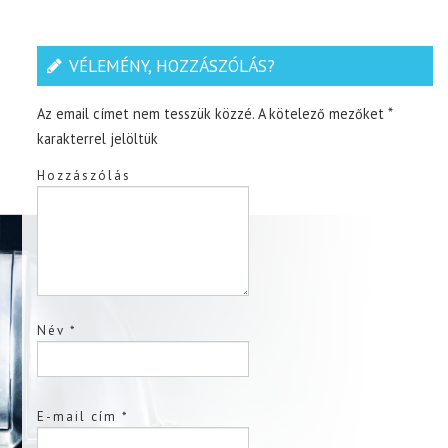
VÉLEMÉNY, HOZZÁSZÓLÁS?
Az email címet nem tesszük közzé.
A kötelező mezőket
*
karakterrel jelöltük
Hozzászólás
Név
*
E-mail cím
*