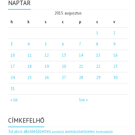
NAPTÁR
2015. augusztus
h
k
s
c
p
s
v
1
2
3
4
5
6
7
8
9
10
11
12
13
14
15
16
17
18
19
20
21
22
23
24
25
26
27
28
29
30
31
« Júl
Sze »
CÍMKEFELHŐ
akcióelőzetes
3d
akció
animációelőzetes
bemutatók
animáció