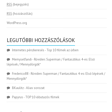
RSS
(bejegyzés)
RSS
(hozzászólás)
WordPress.org
LEGUTÓBBI HOZZÁSZÓLÁSOK
Internetes pénzkeresés
-
Top 10 filmek az űrben
Memyselfandi
-
Röviden: Superman / Fantasztikus 4-es: Első
lépések / Mennydörgők*
Frederico88
-
Röviden: Superman / Fantasztikus 4-es: Első lépések /
Mennydörgők*
BKaulitz
-
Alias sorozat
Papyrus
-
TOP 10 időutazós filmek