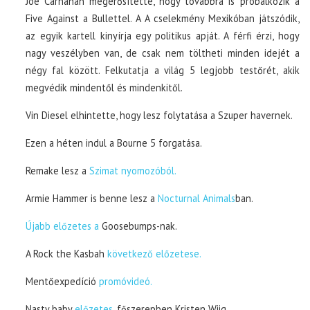
Joe Carnahan megerősítette, hogy továbbra is próbálkozik a
Five Against a Bullettel. A A cselekmény Mexikóban játszódik,
az egyik kartell kinyírja egy politikus apját. A férfi érzi, hogy
nagy veszélyben van, de csak nem töltheti minden idejét a
négy fal között. Felkutatja a világ 5 legjobb testőrét, akik
megvédik mindentől és mindenkitől.
Vin Diesel elhintette, hogy lesz folytatása a Szuper havernek.
Ezen a héten indul a Bourne 5 forgatása.
Remake lesz a
Szimat nyomozóból.
Armie Hammer is benne lesz a
Nocturnal Animals
ban.
Újabb előzetes a
Goosebumps-nak.
A Rock the Kasbah
következő előzetese.
Mentőexpedíció
promóvideó.
Nasty baby
előzetes,
főszerepben Kristen Wiig.