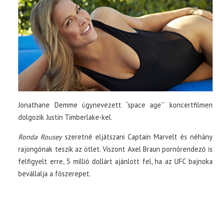
TOP10
KULISSZA
CIKK
Jonathane Demme úgynevezett “space age”‘ koncertfilmen
PÓLÓ RENDELÉS
dolgozik Justin Timberlake-kel.
Ronda Rousey
szeretné eljátszani Captain Marvelt és néhány
rajongónak teszik az ötlet. Viszont Axel Braun pornórendező is
felfigyelt erre, 5 millió dollárt ajánlott fel, ha az UFC bajnoka
bevállalja a főszerepet.