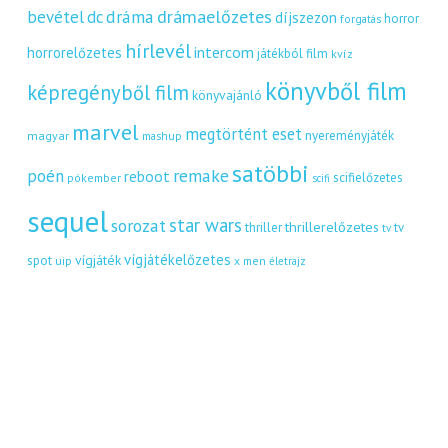
dráma
drámaelőzetes
bevétel
dc
díjszezon
horror
forgatás
hírlevél
intercom
horrorelőzetes
játékból film
kvíz
könyvből film
képregényből film
könyvajánló
marvel
megtörtént eset
nyereményjáték
magyar
mashup
satöbbi
remake
poén
reboot
scifielőzetes
pókember
scifi
sequel
star wars
sorozat
thrillerelőzetes
thriller
tv
tv
vígjátékelőzetes
vígjáték
spot
uip
x men
életrajz