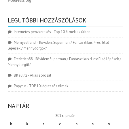
WordPress.org
LEGUTÓBBI HOZZÁSZÓLÁSOK
Internetes pénzkeresés
-
Top 10 filmek az űrben
Memyselfandi
-
Röviden: Superman / Fantasztikus 4-es: Első
lépések / Mennydörgők*
Frederico88
-
Röviden: Superman / Fantasztikus 4-es: Első lépések /
Mennydörgők*
BKaulitz
-
Alias sorozat
Papyrus
-
TOP 10 időutazós filmek
NAPTÁR
2015. január
h
k
s
c
p
s
v