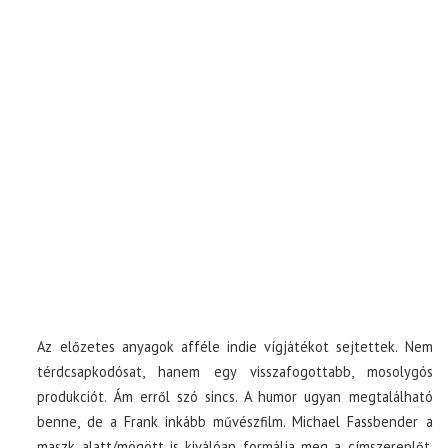
Az előzetes anyagok afféle indie vígjátékot sejtettek. Nem
térdcsapkodósat, hanem egy visszafogottabb, mosolygós
produkciót. Ám erről szó sincs. A humor ugyan megtalálható
benne, de a Frank inkább művészfilm. Michael Fassbender a
maszk alatt/mögött is kiválóan formálja meg a címszereplőt,