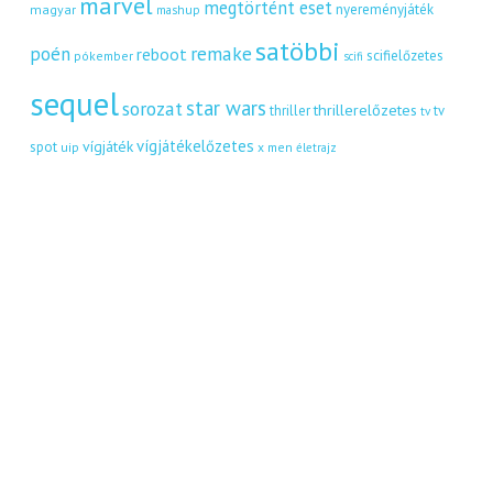
marvel
megtörtént eset
nyereményjáték
magyar
mashup
satöbbi
remake
poén
reboot
scifielőzetes
pókember
scifi
sequel
star wars
sorozat
thrillerelőzetes
thriller
tv
tv
vígjátékelőzetes
vígjáték
spot
uip
x men
életrajz