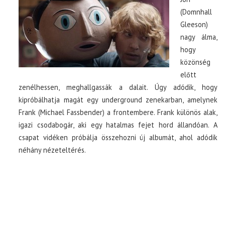
(Domnhall
Gleeson)
TOP10
nagy álma,
hogy
KULISSZA
közönség
előtt
CIKK
zenélhessen, meghallgassák a dalait. Úgy adódik, hogy
kipróbálhatja magát egy underground zenekarban, amelynek
PÓLÓ RENDELÉS
Frank (Michael Fassbender) a frontembere. Frank különös alak,
igazi csodabogár, aki egy hatalmas fejet hord állandóan. A
csapat vidéken próbálja összehozni új albumát, ahol adódik
néhány nézeteltérés.