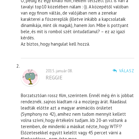
Ó, pedig ez egy kiváló film, nekem tetszett (ott is van a
tavalyi top10 közelében nálam :-)). A közepétől valóban
van egy finom váltás, de valójában nem a zenekar
karakterei a főszereplők (illetve inkább a kapcsolataik
dinamikája, mint ők maguk), hanem Jon. Mibe is pottyant
bele, és mit is rombol szét öntudatlanul? – ez az igazi
kérdés.
Az biztos, hogy hangulat kell hozzá.
2015. január 08.
VÁLASZ
REGGIE
Borzatsztóan rossz film, szerintem. Ennél még én is jobbat
rendeznék..sajnos kiadtam rá a mozijegy árát. Ráadásul
leadták előtte azt a magyar animációs örületet
(Symphony no 42), amihez nem tudom mennyit kellett
volna szívni, hogy értékelni tudjam..kb 20-an voltunk a
teremben, de mindenki a másikat nézte, hogy WTF!?
Előzetesekkel együtt keleltt vagy 45 percet várni a
filmkezdésre…nem érte meg.