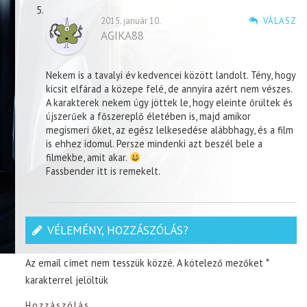
2015. január 10.
VÁLASZ
AGIKA88
Nekem is a tavalyi év kedvencei között landolt. Tény, hogy
kicsit elfárad a közepe felé, de annyira azért nem vészes.
A karakterek nekem úgy jöttek le, hogy eleinte őrültek és
újszerűek a főszereplő életében is, majd amikor
megismeri őket, az egész lelkesedése alábbhagy, és a film
is ehhez idomul. Persze mindenki azt beszél bele a
filmekbe, amit akar.
Fassbender itt is remekelt.
VÉLEMÉNY, HOZZÁSZÓLÁS?
Az email címet nem tesszük közzé.
A kötelező mezőket
*
karakterrel jelöltük
Hozzászólás