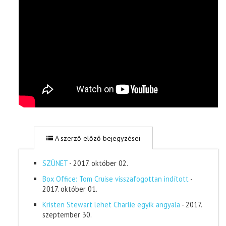
A szerző előző bejegyzései
SZÜNET
- 2017. október 02.
Box Office: Tom Cruise visszafogottan indított
-
2017. október 01.
Kristen Stewart lehet Charlie egyik angyala
- 2017.
szeptember 30.