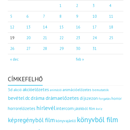
1
2
3
4
5
6
7
8
9
10
11
12
13
14
15
16
17
18
19
20
21
22
23
24
25
26
27
28
29
30
31
« dec
feb »
CÍMKEFELHŐ
akcióelőzetes
3d
akció
animációelőzetes
bemutatók
animáció
dráma
drámaelőzetes
bevétel
dc
díjszezon
horror
forgatás
hírlevél
intercom
horrorelőzetes
játékból film
kvíz
könyvből film
képregényből film
könyvajánló