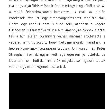
csakhogy a játékidő második felére elfogy a figurából a szusz.
A mellé felsorakoztatott karakterek is csak az elején
érdekesek. Van itt egy elmegyógyintézetet megjárt alak,
illetve egy angolul nem is tudó férfi, azonban a végére
túlságosan is fárasztóvá válik a film. Amennyire tűnnek élettel
teli a film elején, olyannyira válnak már-már erőltetetté a
végére, amit súlyosbít, hogy kétdimenziósak maradnak, a
helyzetkomikumok túlságosan laposak. Jon Ronson és Peter
Straughan íróknak ugyan volt egy egészen jó ötletük, de
kibontani nem tudták, mintha ők magukat sem igazán tudták
volna, hogy mit kezdjenek a sztorival.