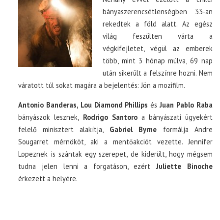
bányaszerencsétlenségben 33-an
rekedtek a föld alatt. Az egész
TOP10
világ feszülten várta a
végkifejletet, végül az emberek
KULISSZA
több, mint 3 hónap múlva, 69 nap
után sikerült a felszínre hozni. Nem
CIKK
váratott túl sokat magára a bejelentés: Jön a mozifilm.
Antonio Banderas, Lou Diamond Phillips
és
Juan Pablo Raba
PÓLÓ RENDELÉS
bányászok lesznek,
Rodrigo Santoro
a bányászati ügyekért
felelő minisztert alakítja,
Gabriel Byrne
formálja Andre
Sougarret mérnököt, aki a mentőakciót vezette. Jennifer
Lopeznek is szántak egy szerepet, de kiderült, hogy mégsem
tudna jelen lenni a forgatáson, ezért
Juliette Binoche
érkezett a helyére.