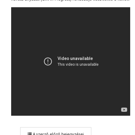
A szerző előző bejegyzései