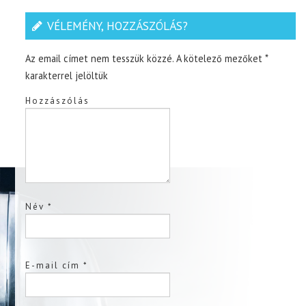
VÉLEMÉNY, HOZZÁSZÓLÁS?
Az email címet nem tesszük közzé.
A kötelező mezőket
*
karakterrel jelöltük
Hozzászólás
Név
*
E-mail cím
*