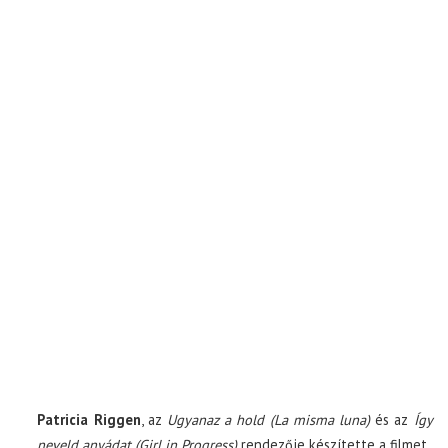
Patricia Riggen
, az
Ugyanaz a hold (La misma luna)
és az
Így
neveld anyádat (Girl in Progress)
rendezője készítette a filmet.