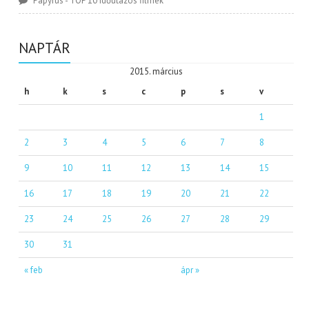
Papyrus
-
TOP 10 időutazós filmek
NAPTÁR
2015. március
h
k
s
c
p
s
v
1
2
3
4
5
6
7
8
9
10
11
12
13
14
15
16
17
18
19
20
21
22
23
24
25
26
27
28
29
30
31
« feb
ápr »