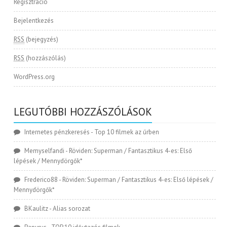
Regisztráció
Bejelentkezés
RSS
(bejegyzés)
RSS
(hozzászólás)
WordPress.org
LEGUTÓBBI HOZZÁSZÓLÁSOK
Internetes pénzkeresés
-
Top 10 filmek az űrben
Memyselfandi
-
Röviden: Superman / Fantasztikus 4-es: Első
lépések / Mennydörgők*
Frederico88
-
Röviden: Superman / Fantasztikus 4-es: Első lépések /
Mennydörgők*
BKaulitz
-
Alias sorozat