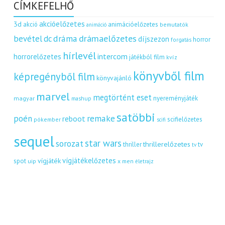
CÍMKEFELHŐ
akcióelőzetes
3d
akció
animációelőzetes
bemutatók
animáció
dráma
drámaelőzetes
bevétel
dc
díjszezon
horror
forgatás
hírlevél
intercom
horrorelőzetes
játékból film
kvíz
könyvből film
képregényből film
könyvajánló
marvel
megtörtént eset
nyereményjáték
magyar
mashup
satöbbi
remake
poén
reboot
scifielőzetes
pókember
scifi
sequel
star wars
sorozat
thrillerelőzetes
thriller
tv
tv
vígjátékelőzetes
vígjáték
spot
uip
x men
életrajz