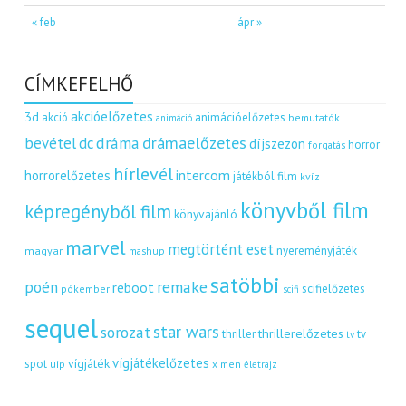
« feb
ápr »
CÍMKEFELHŐ
akcióelőzetes
3d
akció
animációelőzetes
bemutatók
animáció
dráma
drámaelőzetes
bevétel
dc
díjszezon
horror
forgatás
hírlevél
intercom
horrorelőzetes
játékból film
kvíz
könyvből film
képregényből film
könyvajánló
marvel
megtörtént eset
nyereményjáték
magyar
mashup
satöbbi
remake
poén
reboot
scifielőzetes
pókember
scifi
sequel
star wars
sorozat
thrillerelőzetes
thriller
tv
tv
vígjátékelőzetes
vígjáték
spot
uip
x men
életrajz