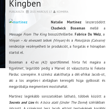
Kingben
PUBLIKÁLTA
2015. MÁRCIUS 17.
KOIMBRA
Natalie Martinez
leszerződött
Chadwick Boseman
mellé a
Message From The King
bosszúthrillerbe.
Fabrice Du Welz
, a
Vinyan – Az elveszett lelkek (Vinyan)
és a
Pokoljárás (Calvaire)
rendezője vezényelheti le produkciót, a forgatás e hónapban
startol el.
Boseman a
42-es (42)
sportfilmmel hívta fel magára a
figyelmet, legutóbb pedig a Marvel őt választotta ki Fekete
Párduc szerepére. A színész alakíthatja a dél-afrikai Jacob-ot,
aki a los angeles-i alvilágban keresgéli húga gyilkosát és
megpróbálja megmenteni mostohafiát.
Martinez leginkább sorozatokban látható, többek között a
Secrets and Lies
és
A búra alatt (Under The Dome
) szériákban
játszott. A színésznő lesz Jacob eltűnt testvérének korábbi