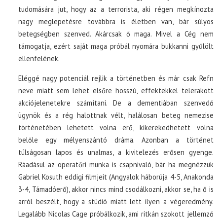
tudomására jut, hogy az a terrorista, aki régen megkínozta
nagy meglepetésre továbbra is életben van, bár súlyos
betegségben szenved. Akárcsak ő maga. Mivel a Cég nem
támogatja, ezért saját maga próbál nyomára bukkanni gyűlölt
ellenfelének.
Eléggé nagy potenciál rejlik a történetben és már csak Refn
neve miatt sem lehet elsőre hosszú, effektekkel telerakott
akciójelenetekre számítani. De a dementiában szenvedő
ügynök és a rég halottnak vélt, halálosan beteg nemezise
történetében lehetett volna erő, kikerekedhetett volna
belőle egy mélyenszántó dráma. Azonban a történet
túlságosan lapos és unalmas, a kivitelezés erősen gyenge.
Ráadásul az operatőri munka is csapnivaló, bár ha megnézzük
Gabriel Kosuth eddigi filmjeit (Angyalok háborúja 4-5, Anakonda
3-4, Támadóerő), akkor nincs mind csodálkozni, akkor se, ha ő is
arról beszélt, hogy a stúdió miatt lett ilyen a végeredmény.
Legalább Nicolas Cage próbálkozik, ami ritkán szokott jellemző