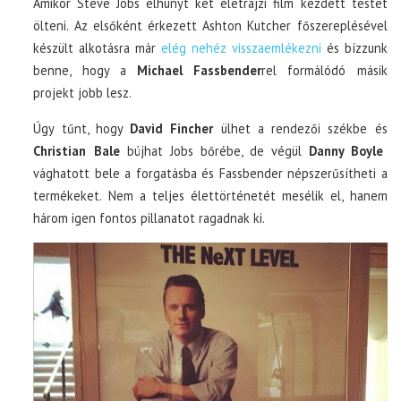
Amikor Steve Jobs elhunyt két életrajzi film kezdett testet
ölteni. Az elsőként érkezett Ashton Kutcher főszereplésével
készült alkotásra már
elég nehéz visszaemlékezni
és bízzunk
benne, hogy a
Michael Fassbender
rel formálódó másik
projekt jobb lesz.
Úgy tűnt, hogy
David Fincher
ülhet a rendezői székbe és
Christian Bale
bújhat Jobs bőrébe, de végül
Danny Boyle
vághatott bele a forgatásba és Fassbender népszerűsítheti a
termékeket. Nem a teljes élettörténetét mesélik el, hanem
három igen fontos pillanatot ragadnak ki.