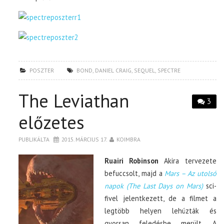
POSZTER
BOND
,
DANIEL CRAIG
,
SEQUEL
,
SPECTRE
The Leviathan
3
előzetes
PUBLIKÁLTA
2015. MÁRCIUS 17.
KOIMBRA
Ruairi Robinson
Akira tervezete
befuccsolt, majd a
Mars – Az utolsó
napok (The Last Days on Mars)
sci-
fivel jelentkezett, de a filmet a
legtöbb helyen lehúzták és
gyorsan feledésbe merült. A