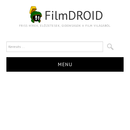
FilmDROID
FRISS HÍREK, ELŐZETESEK, ÚJDONSÁGOK A FILM VILÁGÁBÓL.
MENU
HÍR
TRAILER
KRITIKA
BOXOFFICE