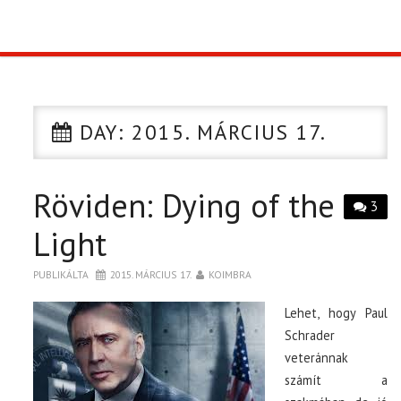
TOP10
KULISSZA
DAY:
2015. MÁRCIUS 17.
CIKK
Röviden: Dying of the
PÓLÓ RENDELÉS
3
Light
PUBLIKÁLTA
2015. MÁRCIUS 17.
KOIMBRA
Lehet, hogy Paul
Schrader
veteránnak
számít a