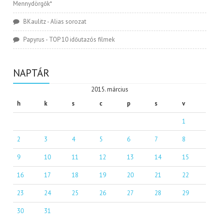
Mennydörgők*
BKaulitz
-
Alias sorozat
Papyrus
-
TOP 10 időutazós filmek
NAPTÁR
2015. március
h
k
s
c
p
s
v
1
2
3
4
5
6
7
8
9
10
11
12
13
14
15
16
17
18
19
20
21
22
23
24
25
26
27
28
29
30
31