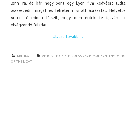
lenni rá, de kár, hogy pont egy ilyen film kedvéért tudta
összeszedni magát és félretenni unott ábrázatát. Helyette
Anton Yelchinen látszik, hogy nem érdekelte igazán az
elvégzendő feladat.
Olvasd tovább
→
KRITIKA
ANTON YELCHIN
,
NICOLAS CAGE
,
PAUL SCH
,
THE DYING
OF THE LIGHT