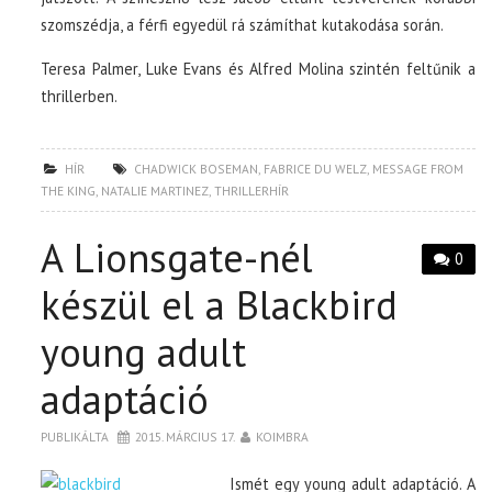
szomszédja, a férfi egyedül rá számíthat kutakodása során.
Teresa Palmer, Luke Evans és Alfred Molina szintén feltűnik a
thrillerben.
HÍR
CHADWICK BOSEMAN
,
FABRICE DU WELZ
,
MESSAGE FROM
THE KING
,
NATALIE MARTINEZ
,
THRILLERHÍR
A Lionsgate-nél
0
készül el a Blackbird
young adult
adaptáció
PUBLIKÁLTA
2015. MÁRCIUS 17.
KOIMBRA
Ismét egy young adult adaptáció. A