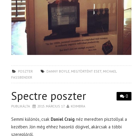
POSZTER
DANNY BOYLE
,
MEGTÖRTÉNT ESET
,
MICHAEL
FASSBENDER
Spectre poszter
0
PUBLIKÁLTA
2015. MÁRCIUS 17.
KOIMBRA
Semmi különös, csak
Daniel Craig
néz meredten pisztollyal a
kezében. Jön még ehhez hasonló dögivel, akárcsak a többi
szereplőről.