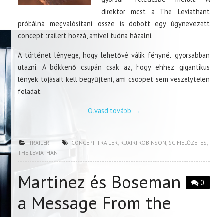
direktor most a The Leviathant
próbálná megvalósítani, össze is dobott egy úgynevezett
concept trailert hozzá, amivel tudna házalni.
A történet lényege, hogy lehetővé válik fénynél gyorsabban
utazni. A bökkenő csupán csak az, hogy ehhez gigantikus
lények tojásait kell begyűjteni, ami csöppet sem veszélytelen
feladat.
Olvasd tovább
→
TRAILER
CONCEPT TRAILER
,
RUAIRI ROBINSON
,
SCIFIELŐZETES
,
THE LEVIATHAN
Martinez és Boseman
0
a Message From the