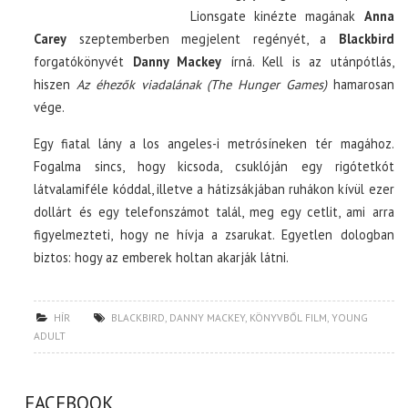
Lionsgate kinézte magának
Anna
Carey
szeptemberben megjelent regényét, a
Blackbird
forgatókönyvét
Danny Mackey
írná. Kell is az utánpótlás,
hiszen
Az éhezők viadalának (The Hunger Games)
hamarosan
vége.
Egy fiatal lány a los angeles-i metrósíneken tér magához.
Fogalma sincs, hogy kicsoda, csuklóján egy rigótetkót
látvalamiféle kóddal, illetve a hátizsákjában ruhákon kívül ezer
dollárt és egy telefonszámot talál, meg egy cetlit, ami arra
figyelmezteti, hogy ne hívja a zsarukat. Egyetlen dologban
biztos: hogy az emberek holtan akarják látni.
HÍR
BLACKBIRD
,
DANNY MACKEY
,
KÖNYVBŐL FILM
,
YOUNG
ADULT
FACEBOOK