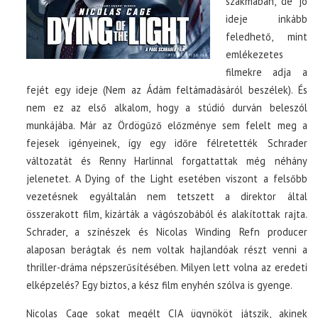
szakmában, de jó
ideje inkább
feledhető, mint
emlékezetes
filmekre adja a
fejét egy ideje (Nem az Ádám feltámadásáról beszélek). És
nem ez az első alkalom, hogy a stúdió durván beleszól
munkájába. Már az Ördögűző előzménye sem felelt meg a
fejesek igényeinek, így egy időre félretették Schrader
változatát és Renny Harlinnal forgattattak még néhány
jelenetet. A Dying of the Light esetében viszont a felsőbb
vezetésnek egyáltalán nem tetszett a direktor által
összerakott film, kizárták a vágószobából és alakítottak rajta.
Schrader, a színészek és Nicolas Winding Refn producer
alaposan berágtak és nem voltak hajlandóak részt venni a
thriller-dráma népszerűsítésében. Milyen lett volna az eredeti
elképzelés? Egy biztos, a kész film enyhén szólva is gyenge.
Nicolas Cage sokat megélt CIA ügynököt játszik, akinek