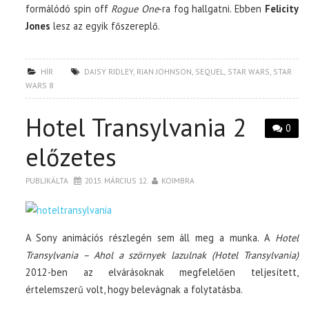
formálódó spin off
Rogue One
-ra fog hallgatni. Ebben
Felicity
Jones
lesz az egyik főszereplő.
HÍR
DAISY RIDLEY
,
RIAN JOHNSON
,
SEQUEL
,
STAR WARS
,
STAR
WARS 8
Hotel Transylvania 2
0
előzetes
PUBLIKÁLTA
2015. MÁRCIUS 12.
KOIMBRA
A Sony animációs részlegén sem áll meg a munka. A
Hotel
Transylvania – Ahol a szörnyek lazulnak (Hotel Transylvania)
2012-ben az elvárásoknak megfelelően teljesített,
értelemszerű volt, hogy belevágnak a folytatásba.