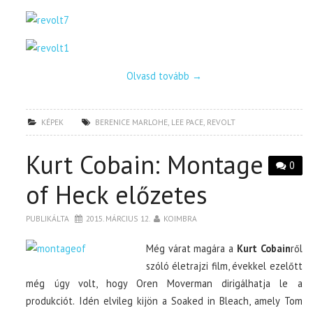
Olvasd tovább
→
KÉPEK
BERENICE MARLOHE
,
LEE PACE
,
REVOLT
Kurt Cobain: Montage
0
of Heck előzetes
PUBLIKÁLTA
2015. MÁRCIUS 12.
KOIMBRA
Még várat magára a
Kurt Cobain
ről
szóló életrajzi film, évekkel ezelőtt
még úgy volt, hogy Oren Moverman dirigálhatja le a
produkciót. Idén elvileg kijön a Soaked in Bleach, amely Tom