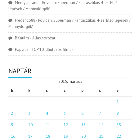
Memyselfandi
-
Röviden: Superman / Fantasztikus 4-es: Első
lépések / Mennydörgők*
Frederico88
-
Röviden: Superman / Fantasztikus 4-es: Első lépések /
Mennydörgők*
BKaulitz
-
Alias sorozat
Papyrus
-
TOP 10 időutazós filmek
NAPTÁR
2015. március
h
k
s
c
p
s
v
1
2
3
4
5
6
7
8
9
10
11
12
13
14
15
16
17
18
19
20
21
22