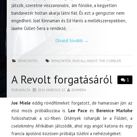
játszik, szeretne visszavonulni, ám főnöke, a kegyetlen
bandavezér holtan akarja látni fiát. És ezt a gengszter nem
engedheti. Joel Kinnaman és Ed Harris a mellékszerepekben,
Jaume Collet-Sera a rendező.
Olvasd tovább
→
BEMUTATÓK
BEMUTATÓK
,
RUN ALL NIGHT
,
THE COBBLER
A Revolt forgatásáról
1
PUBLIKÁLTA
2015. MÁRCIUS 12.
KOIMBRA
Joe Miele
eddig rövidfilmeket forgatott, de hamarosan jön az
első mozis próbálkozása is.
Lee Pace
és
Berenice Marlohe
futkoshatnak a sci-fiben. Űrlények rohanják le a Földet, a
cselekmény Afrikában játszódik, ahol egy angol katona és egy
francia ápolónő közösen próbálja túlélni a nehézségeket.