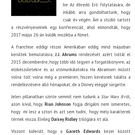
be Az ébredő Erő folytatására, de
inkább arra gondolhattunk, hogy
csak év végén. Ám a stúdió tartott
a részvényeseinek egy konferenciát, ahol elmondták, hogy
2017 május 26-án küldik mozikba a filmet.
A franchise eddigi részei Amerikában eddig mind májusban
kerültek bemutatásra,
J.J. Abrams
rendezését azért toltál el
2015 decemberére, hogy több idő legyen a forgatókönyvre, az
előkészületekre és az utómunkálatokra. Ha Abramsen múlott
volna tolt volna még a premieren, hiszen kevésnek találta a
rendelkezésére álló hónapokat, de a Disney eléggé sürgette.
Jelen pillanatban szinte semmit nem tudunk a
Star Wars 8
-ról,
azon kívül, hogy
Rian Johnson
fogja dirigálni nem ismeretes,
hogy mi lesz a sztori és azt sem tudni, hogy mely karakterek
térnek vissza. Elvileg
Daisey Ridley
trilógiára írt alá.
Viszont kiderült, hogy a
Gareth Edwards
kezei között