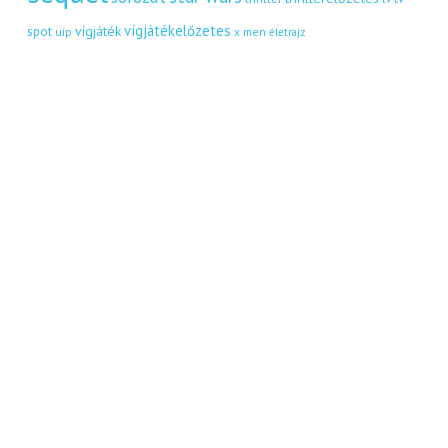
vígjátékelőzetes
vígjáték
spot
uip
x men
életrajz