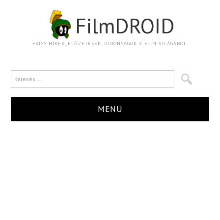
FilmDROID
FRISS HÍREK, ELŐZETESEK, ÚJDONSÁGOK A FILM VILÁGÁBÓL.
MENU
HÍR
TRAILER
KRITIKA
BOXOFFICE