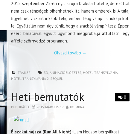
2015 szeptember 25-én nyit ki újra Drakula hotelje, de ezúttal
nem csak rémségek pihenhetnek itt, hanem emberek is. A tulaj
figyelmét viszont inkább félig ember, félig vámpír unokája köti
le. Egyáltalán nem úgy tűnik, hogy a srácból vámpír lesz. Éppen
ezért barátaival együtt úgymond megpróbálja átfuttatni egy
afféle szörnyedző programon.
Olvasd tovább
→
TRAILER
3D
,
ANIMÁCIÓELŐZETES
,
HOTEL TRANSYLVANIA
,
HOTEL TRANSYLVANIA 2
,
SEQUEL
Heti bemutatók
0
PUBLIKÁLTA
2015. MÁRCIUS 12.
KOIMBRA
Éjszakai hajsza (Run All Night):
Liam Neeson bérgyilkost