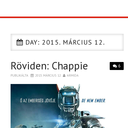
TOP10
KULISSZA
DAY:
2015. MÁRCIUS 12.
CIKK
Röviden: Chappie
PÓLÓ RENDELÉS
6
PUBLIKÁLTA
2015. MÁRCIUS 12.
ARMIDA