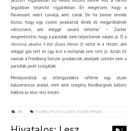
játszott vígjátékban. Ed Helms viszont benne volt a három
legjobban teljesítő vígjátékban. Én megértem, hogy a
Paramount miért csinálja, amit csinál. De ha benne lennék
biztos, hogy egy csomó javaslattal élnék és megpróbálnék
változtatni, ami eléggé zavaró lehetne.” – Zucker
megemlítette, hogy a paródiák nem teljesítenek valami jó. Ő a
Horrorra akadva 5-ból (Scary Movie 5)
vette ki a részét, ami
eléggé gáz lett és úgy érzi a műfajnak sem tett jó. Aztán itt
vannak a Friedberg-Seltzer produkciók, amelyek szintén nem a
paródiák javát szolgálják.
Mindazonáltal az ötletgazdákra ráférne egy olyan
balszerencse áradat, mint amit szegény Nordbergnek kellett
kiállnia az első rész elején.
HÍR
CSUPASZ PISZTOLY
,
DAVID ZUCKER
,
REMAKE
Hivatalos: Lesz
2