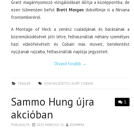
Grant magánnyomozó vizsgálódásait állítja a középpontba, de
ezen túlmenően befut
Brett Morgen
doksifilmje is a Nirvana
frontemberéről.
A Montage of Heck a zenész családjának és barátainak a
közreműködésével jött létre, felhasználtak néhány személyes
házi videófelvételt és Cobain más műveit, betekintést
nyújtanak rajzaiba, felhasználták naplója jegyzeteit.
Olvasd tovább
→
TRAILER
DOKSIELŐZETES
,
KURT COBAIN
Sammo Hung újra
1
akcióban
PUBLIKÁLTA
2015. MÁRCIUS 12.
KOIMBRA