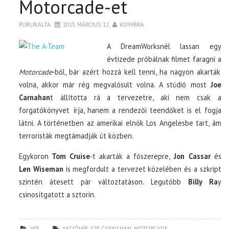
Motorcade-et
PUBLIKÁLTA
2015. MÁRCIUS 12.
KOIMBRA
A DreamWorksnél lassan egy
évtizede próbálnak filmet faragni a
Motorcade
-ből, bár azért hozzá kell tenni, ha nagyon akarták
volna, akkor már rég megvalósult volna. A stúdió most
Joe
Carnahan
t állította rá a tervezetre, aki nem csak a
forgatókönyvet írja, hanem a rendezői teendőket is el fogja
látni. A történetben az amerikai elnök Los Angelesbe tart, ám
terroristák megtámadják út közben.
Egykoron
Tom Cruise
-t akarták a főszerepre,
Jon Cassar
és
Len Wiseman
is megfordult a tervezet közelében és a szkript
szintén átesett pár változtatáson. Legutóbb
Billy Ra
y
csinosítgatott a sztorin.
HÍR
AKCIÓHÍR
,
JOE CARNAHAN
,
MOTORCADE