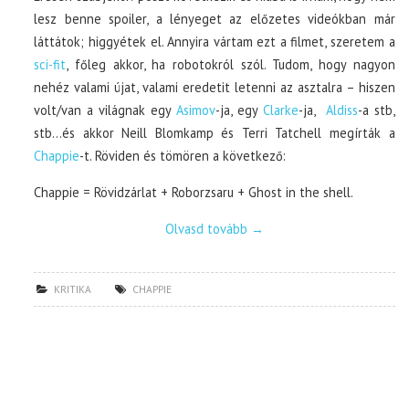
lesz benne spoiler, a lényeget az előzetes videókban már
láttátok; higgyétek el. Annyira vártam ezt a filmet, szeretem a
sci-fit
, főleg akkor, ha robotokról szól. Tudom, hogy nagyon
nehéz valami újat, valami eredetit letenni az asztalra – hiszen
volt/van a világnak egy
Asimov
-ja, egy
Clarke
-ja,
Aldiss
-a stb,
stb…és akkor Neill Blomkamp és Terri Tatchell megírták a
Chappie
-t. Röviden és tömören a következő:
Chappie = Rövidzárlat + Roborzsaru + Ghost in the shell.
Olvasd tovább
→
KRITIKA
CHAPPIE