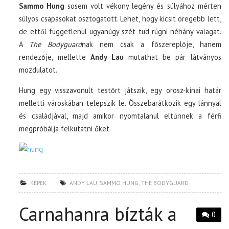
Sammo Hung
sosem volt vékony legény és súlyához mérten
súlyos csapásokat osztogatott. Lehet, hogy kicsit öregebb lett,
de ettől függetlenül ugyanúgy szét tud rúgni néhány valagat.
A
The Bodyguard
nak nem csak a főszereplője, hanem
rendezője, mellette
Andy Lau
mutathat be pár látványos
mozdulatot.
Hung egy visszavonult testőrt játszik, egy orosz-kínai határ
melletti városkában telepszik le. Összebarátkozik egy lánnyal
és családjával, majd amikor nyomtalanul eltűnnek a férfi
megpróbálja felkutatni őket.
KÉPEK
ANDY LAU
,
SAMMO HUNG
,
THE BODYGUARD
Carnahanra bízták a
0