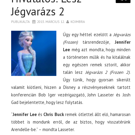
Jégvarázs 2
PUBLIKÁLTA
2015. MÁRCIUS 12.
KOIMBRA
Úgy egy héttel ezelőtt a
Jégvarázs
(Frozen)
társrendezője,
Jennifer
Lee
még azt mondta, hogy minden
a történeten múlik és ha kitalálnak
egy egészen remek sztorit, akkor
talán lesz
Jégvarázs 2 (Frozen 2)
.
Úgy tűnik, hogy gyorsan sikerült
valamit kiötleni, hiszen a Disney a részvényeseknek tartott
konferencián Bob Iger vezérigazgató, John Lasseter és Josh
Gad bejelentette, hogy lesz folytatás.
“
Jennifer Lee
és
Chris Buck
remek ötlettel állt elő, hamarosan
többet is mondunk erről, de az biztos, hogy visszatérünk
Arendelle-be.” – mondta Lasseter.