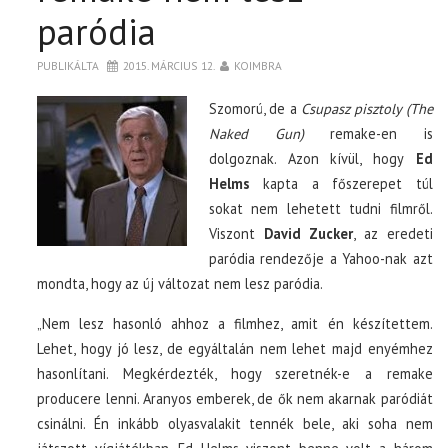
paródia
PUBLIKÁLTA
2015. MÁRCIUS 12.
KOIMBRA
Szomorú, de a
Csupasz pisztoly (The
Naked Gun)
remake-en is
dolgoznak. Azon kívül, hogy
Ed
Helms
kapta a főszerepet túl
sokat nem lehetett tudni filmről.
Viszont
David Zucker
, az eredeti
paródia rendezője a Yahoo-nak azt
mondta, hogy az új változat nem lesz paródia.
„Nem lesz hasonló ahhoz a filmhez, amit én készítettem.
Lehet, hogy jó lesz, de egyáltalán nem lehet majd enyémhez
hasonlítani. Megkérdezték, hogy szeretnék-e a remake
producere lenni. Aranyos emberek, de ők nem akarnak paródiát
csinálni. Én inkább olyasvalakit tennék bele, aki soha nem