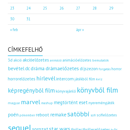
23
24
25
26
27
28
29
30
31
« feb
ápr »
CÍMKEFELHŐ
akcióelőzetes
3d
akció
animációelőzetes
bemutatók
animáció
dráma
drámaelőzetes
bevétel
dc
díjszezon
horror
forgatás
hírlevél
intercom
horrorelőzetes
játékból film
kvíz
könyvből film
képregényből film
könyvajánló
marvel
megtörtént eset
nyereményjáték
magyar
mashup
satöbbi
remake
poén
reboot
scifielőzetes
pókember
scifi
sequel
star wars
sorozat
thrillerelőzetes
thriller
tv
tv