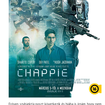
Erősen szubjektív poszt következik és hiába is írnám, hogy nem