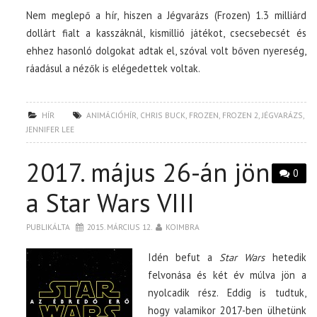
Nem meglepő a hír, hiszen a Jégvarázs (Frozen) 1.3 milliárd
dollárt fialt a kasszáknál, kismillió játékot, csecsebecsét és
ehhez hasonló dolgokat adtak el, szóval volt bőven nyereség,
ráadásul a nézők is elégedettek voltak.
HÍR
ANIMÁCIÓHÍR
,
CHRIS BUCK
,
FROZEN
,
FROZEN 2
,
JÉGVARÁZS
,
JENNIFER LEE
2017. május 26-án jön
0
a Star Wars VIII
PUBLIKÁLTA
2015. MÁRCIUS 12.
KOIMBRA
Idén befut a
Star Wars
hetedik
felvonása és két év múlva jön a
nyolcadik rész. Eddig is tudtuk,
hogy valamikor 2017-ben ülhetünk