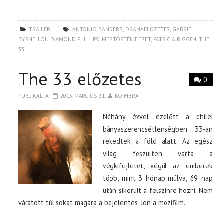
TRAILER
ANTONIO BANDERS
,
DRÁMAELŐZETES
,
GABRIEL
BYRNE
,
LOU DIAMOND PHILLIPS
,
MEGTÖRTÉNT ESET
,
PATRICIA RIGGEN
,
THE
33
The 33 előzetes
0
PUBLIKÁLTA
2015. MÁRCIUS 31.
KOIMBRA
Néhány évvel ezelőtt a chilei
bányaszerencsétlenségben 33-an
rekedtek a föld alatt. Az egész
világ feszülten várta a
végkifejletet, végül az emberek
több, mint 3 hónap múlva, 69 nap
után sikerült a felszínre hozni. Nem
váratott túl sokat magára a bejelentés: Jön a mozifilm.