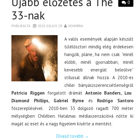
Újabb előzetes a The
0
33-nak
PUBLIKÁLTA
2015. JÚLIUS 29.
KOIMBRA
A valós események alapján készült
túlélősztori mindig elég érdekesen
hangzik, pláne, ha nem csak “minél
előbb, minél gyorsabban, minél
kevesebb energiát beleölve”
stílussal állnak hozzá. A 2010-es
chilei bányászszerencsétlenségről
Patricia Riggen
forgatott drámát
Antonio Banders, Lou
Diamond Phillips, Gabriel Byrne
és
Rodrigo Santoro
főszereplésével. 2010-ben 33 dolgozó ragadt 700 méter
mélységben Chilében. Hatalmas médiaszenzációvá nőtte ki
magát az eset és a nagy figyelem kísérte a mentést.
Olvasd tovább
→