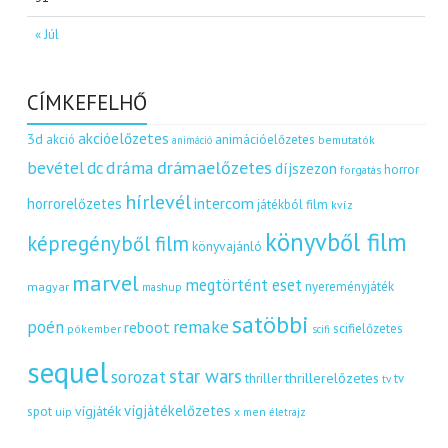
« Júl
CÍMKEFELHŐ
akcióelőzetes
3d
akció
animációelőzetes
bemutatók
animáció
dráma
drámaelőzetes
bevétel
dc
díjszezon
horror
forgatás
hírlevél
intercom
horrorelőzetes
játékból film
kvíz
könyvből film
képregényből film
könyvajánló
marvel
megtörtént eset
nyereményjáték
magyar
mashup
satöbbi
remake
poén
reboot
scifielőzetes
pókember
scifi
sequel
star wars
sorozat
thrillerelőzetes
thriller
tv
tv
vígjátékelőzetes
vígjáték
spot
uip
x men
életrajz