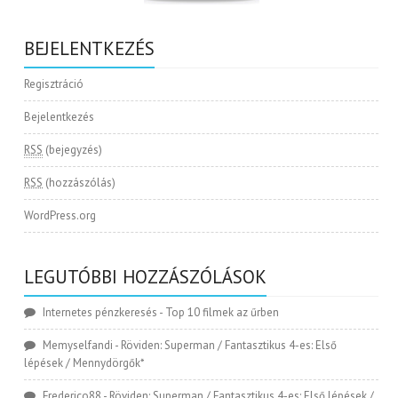
BEJELENTKEZÉS
Regisztráció
Bejelentkezés
RSS
(bejegyzés)
RSS
(hozzászólás)
WordPress.org
LEGUTÓBBI HOZZÁSZÓLÁSOK
Internetes pénzkeresés
-
Top 10 filmek az űrben
Memyselfandi
-
Röviden: Superman / Fantasztikus 4-es: Első
lépések / Mennydörgők*
Frederico88
-
Röviden: Superman / Fantasztikus 4-es: Első lépések /