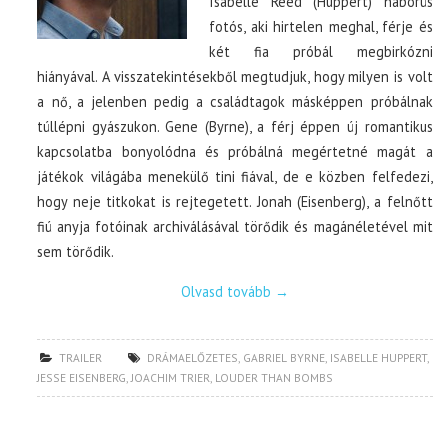
Isabelle Reed (Huppert) háborús
fotós, aki hirtelen meghal, férje és
két fia próbál megbirkózni
hiányával. A visszatekintésekből megtudjuk, hogy milyen is volt
a nő, a jelenben pedig a családtagok másképpen próbálnak
túllépni gyászukon. Gene (Byrne), a férj éppen új romantikus
kapcsolatba bonyolódna és próbálná megértetné magát a
játékok világába menekülő tini fiával, de e közben felfedezi,
hogy neje titkokat is rejtegetett. Jonah (Eisenberg), a felnőtt
fiú anyja fotóinak archiválásával törődik és magánéletével mit
sem törődik.
Olvasd tovább
→
TRAILER
DRÁMAELŐZETES
,
GABRIEL BYRNE
,
ISABELLE HUPPERT
,
JESSE EISENBERG
,
JOACHIM TRIER
,
LOUDER THAN BOMBS