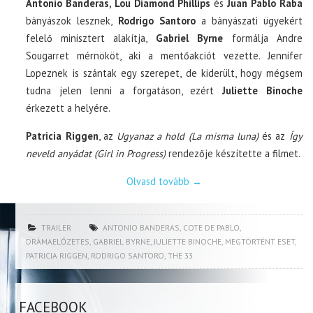
Antonio Banderas, Lou Diamond Phillips
és
Juan Pablo Raba
bányászok lesznek,
Rodrigo Santoro
a bányászati ügyekért
felelő minisztert alakítja,
Gabriel Byrne
formálja Andre
Sougarret mérnököt, aki a mentőakciót vezette. Jennifer
Lopeznek is szántak egy szerepet, de kiderült, hogy mégsem
tudna jelen lenni a forgatáson, ezért
Juliette Binoche
érkezett a helyére.
Patricia Riggen
, az
Ugyanaz a hold (La misma luna)
és az
Így
neveld anyádat (Girl in Progress)
rendezője készítette a filmet.
Olvasd tovább
→
TRAILER
ANTONIO BANDERAS
,
COTE DE PABLO
,
DRÁMAELŐZETES
,
GABRIEL BYRNE
,
JULIETTE BINOCHE
,
MEGTÖRTÉNT ESET
,
PATRICIA RIGGEN
,
RODRIGO SANTORO
,
THE 33
FACEBOOK