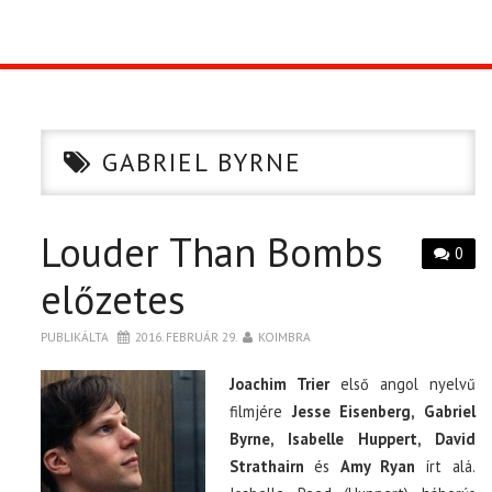
TOP10
KULISSZA
GABRIEL BYRNE
CIKK
Louder Than Bombs
PÓLÓ RENDELÉS
0
előzetes
PUBLIKÁLTA
2016. FEBRUÁR 29.
KOIMBRA
Joachim Trier
első angol nyelvű
filmjére
Jesse Eisenberg, Gabriel
Byrne, Isabelle Huppert, David
Strathairn
és
Amy Ryan
írt alá.