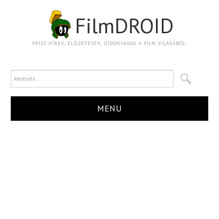
FilmDROID
FRISS HÍREK, ELŐZETESEK, ÚJDONSÁGOK A FILM VILÁGÁBÓL.
MENU
HÍR
TRAILER
KRITIKA
BOXOFFICE