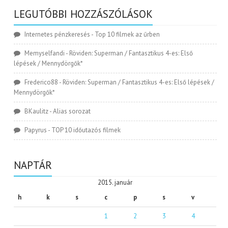
LEGUTÓBBI HOZZÁSZÓLÁSOK
Internetes pénzkeresés
-
Top 10 filmek az űrben
Memyselfandi
-
Röviden: Superman / Fantasztikus 4-es: Első
lépések / Mennydörgők*
Frederico88
-
Röviden: Superman / Fantasztikus 4-es: Első lépések /
Mennydörgők*
BKaulitz
-
Alias sorozat
Papyrus
-
TOP 10 időutazós filmek
NAPTÁR
2015. január
h
k
s
c
p
s
v
1
2
3
4