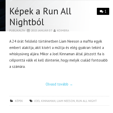
Képek a Run All
1
Nightból
PUBLIKÁLTA
2015. JANUÁR 07.
KOIMBRA
A 24 órát felölelő történetben Liam Neeson a maffia egyik
embert alakítja, akit kísért a múltja és elég gyakran tekint a
whiskysüveg aljára. Mikor a Joel Kinnaman által játszott fia is
célponttá válik el kell döntenie, hogy melyik család fontosabb
a számára.
Olvasd tovább
→
KÉPEK
JOEL KINNAMAN
,
LIAM NEESON
,
RUN ALL NIGHT