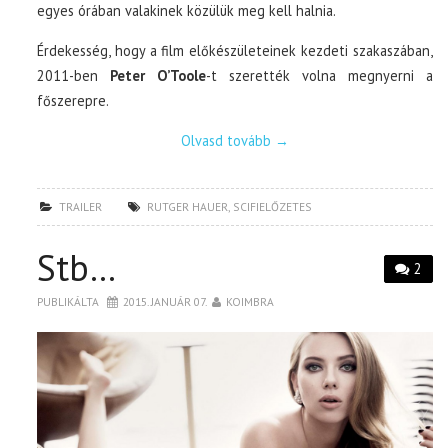
egyes órában valakinek közülük meg kell halnia.
Érdekesség, hogy a film előkészületeinek kezdeti szakaszában,
2011-ben
Peter O’Toole
-t szerették volna megnyerni a
főszerepre.
Olvasd tovább
→
TRAILER
RUTGER HAUER
,
SCIFIELŐZETES
Stb…
2
PUBLIKÁLTA
2015. JANUÁR 07.
KOIMBRA