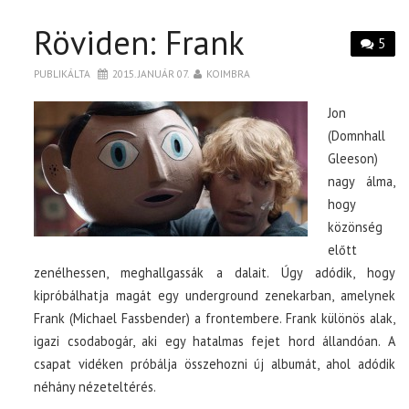
Röviden: Frank
5
PUBLIKÁLTA
2015. JANUÁR 07.
KOIMBRA
Jon
(Domnhall
Gleeson)
nagy álma,
hogy
közönség
előtt
zenélhessen, meghallgassák a dalait. Úgy adódik, hogy
kipróbálhatja magát egy underground zenekarban, amelynek
Frank (Michael Fassbender) a frontembere. Frank különös alak,
igazi csodabogár, aki egy hatalmas fejet hord állandóan. A
csapat vidéken próbálja összehozni új albumát, ahol adódik
néhány nézeteltérés.