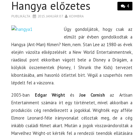
Hangya előzetes
4
PUBLIKÁLTA
2015. JANUÁR 07.
KOIMBRA
Úgy gondoljátok, hogy csak az
elmúlt pár évben gondolkodtak a
Hangya (Ant-Man) filmen? Nem, nem. Stan Lee az 1980-as évek
elején vázolta elképzelését a New World Entertainmentnek,
ráadásul pont ekkoriban vágott bele a Disney a Drágám, a
kölykök összementek (Honey, I Shrunk the Kids) tervezet
kibontásába, ami hasonló ötlettel bírt. Végül a szuperhős nem
lépdelt fel a vászonra.
2003-ban
Edgar Wright
és
Joe Cornish
az Artisan
Entertainment számára írt egy történetet, mivel akkoriban a
produkciós cég rendelkezett a jogokkal. Wrighték egy afféle
Elmore Leonard-féle irányvonalat céloztak meg, de a cég
inkább családi filmet akart. Miután a jogok visszavándoroltak a
Marvelhez Wright-ot kérték fel a rendezői teendők ellátására