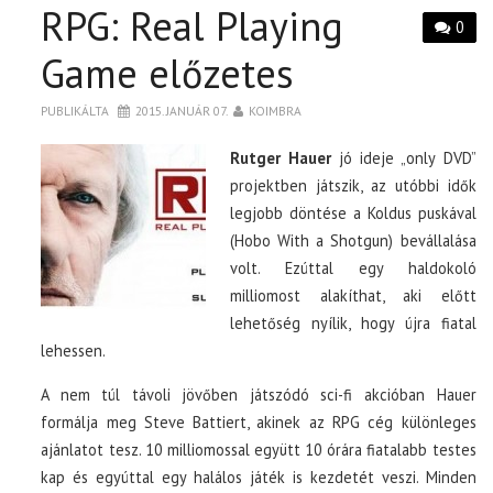
RPG: Real Playing
0
Game előzetes
PUBLIKÁLTA
2015. JANUÁR 07.
KOIMBRA
Rutger Hauer
jó ideje „only DVD”
projektben játszik, az utóbbi idők
legjobb döntése a Koldus puskával
(Hobo With a Shotgun) bevállalása
volt. Ezúttal egy haldokoló
milliomost alakíthat, aki előtt
lehetőség nyílik, hogy újra fiatal
lehessen.
A nem túl távoli jövőben játszódó sci-fi akcióban Hauer
formálja meg Steve Battiert, akinek az RPG cég különleges
ajánlatot tesz. 10 milliomossal együtt 10 órára fiatalabb testes
kap és egyúttal egy halálos játék is kezdetét veszi. Minden