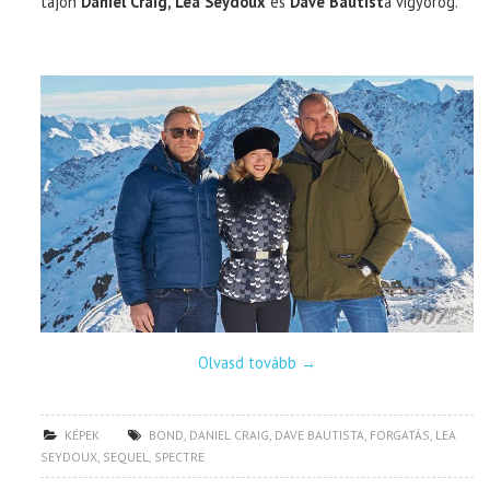
tájon
Daniel Craig, Lea Seydoux
és
Dave Bautist
a vigyorog.
Olvasd tovább
→
KÉPEK
BOND
,
DANIEL CRAIG
,
DAVE BAUTISTA
,
FORGATÁS
,
LEA
SEYDOUX
,
SEQUEL
,
SPECTRE