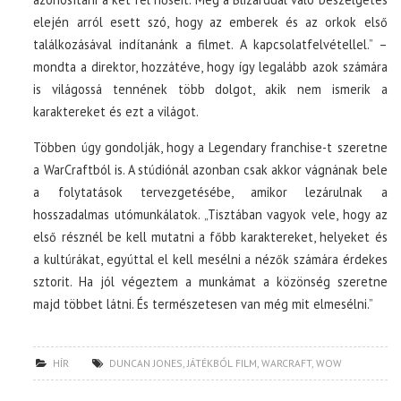
elején arról esett szó, hogy az emberek és az orkok első
találkozásával indítanánk a filmet. A kapcsolatfelvétellel.” –
mondta a direktor, hozzátéve, hogy így legalább azok számára
is világossá tennének több dolgot, akik nem ismerik a
karaktereket és ezt a világot.
Többen úgy gondolják, hogy a Legendary franchise-t szeretne
a WarCraftból is. A stúdiónál azonban csak akkor vágnának bele
a folytatások tervezgetésébe, amikor lezárulnak a
hosszadalmas utómunkálatok. „Tisztában vagyok vele, hogy az
első résznél be kell mutatni a főbb karaktereket, helyeket és
a kultúrákat, egyúttal el kell mesélni a nézők számára érdekes
sztorit. Ha jól végeztem a munkámat a közönség szeretne
majd többet látni. És természetesen van még mit elmesélni.”
HÍR
DUNCAN JONES
,
JÁTÉKBÓL FILM
,
WARCRAFT
,
WOW