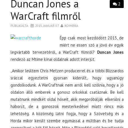
Duncan Jones a
2
WarCraft filmről
PUBLIKÁLTA
2015. JANUÁR 07.
KOIMBRA
Épp csak most kezdődött 2015, de
miért ne essen szó a jövő év egyik
legvártabb tervezetéről, a WarCraft filmről?
Duncan Jones
rendező az Mtime kínai oldalnak adott interjút.
„Amikor leültem Chris Metzen producerrel és a többi Blizzardos
sráccal egyeztetni gyorsan kiderült, hogy ugyanúgy
gondolkodunk. A WarCraftnak nem arról kell szólnia, hogy a jó
oldalon álló emberek a gonosz orkokkal csatáznak. Be kell
mutatnunk mindkét oldal hőseit, akik megpróbálják elkerülni a
háborút, de a gonoszok mesterkedései miatt nincs más
lehetőség. A közönség látni fogja, hogy a Szövetség és a
Horda mikor került szembe egymással a múltban és be tudja
azonosítani a két fél hőseit. Még a Blizarddal való beszélgetés