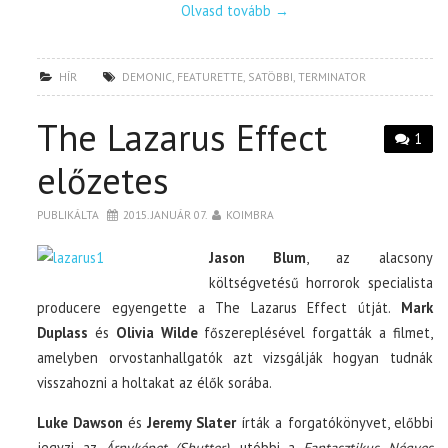
Olvasd tovább
→
HÍR
DEMONIC
,
FEATURETTE
,
SATÖBBI
,
TERMINATOR
The Lazarus Effect
1
előzetes
PUBLIKÁLTA
2015. JANUÁR 07.
KOIMBRA
Jason Blum
, az alacsony
költségvetésű horrorok specialista
producere egyengette a The Lazarus Effect útját.
Mark
Duplass
és
Olivia Wilde
főszereplésével forgatták a filmet,
amelyben orvostanhallgatók azt vizsgálják hogyan tudnák
visszahozni a holtakat az élők sorába.
Luke Dawson
és
Jeremy Slater
írták a forgatókönyvet, előbbi
jegyzi az
Árnyképet (Shutter)
, utóbbi a
Fantasztikus Négyes