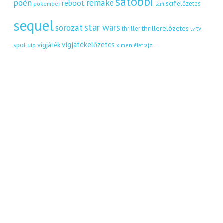
satöbbi
remake
poén
reboot
scifielőzetes
pókember
scifi
sequel
star wars
sorozat
thrillerelőzetes
thriller
tv
tv
vígjátékelőzetes
vígjáték
spot
uip
x men
életrajz