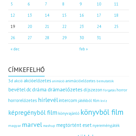
5
6
7
8
9
10
11
12
13
14
15
16
17
18
19
20
21
22
23
24
25
26
27
28
29
30
31
« dec
feb »
CÍMKEFELHŐ
akcióelőzetes
3d
akció
animációelőzetes
bemutatók
animáció
dráma
drámaelőzetes
bevétel
dc
díjszezon
horror
forgatás
hírlevél
intercom
horrorelőzetes
játékból film
kvíz
könyvből film
képregényből film
könyvajánló
marvel
megtörtént eset
nyereményjáték
magyar
mashup