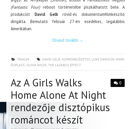
(Fantastic Four)
reboot történetébe piszkálhatott bele. A
produkciót
David Gelb
rövid-és dokumentumfilmkészítő
dirigálta. Bemutató február 27-én esedékes, legalábbis
Amerikában.
Olvasd tovább
→
TRAILER
DAVID GELB
,
HORRORELŐZETES
,
LUKE DAWSON
,
MARK
DUPLASS
,
OLIVIA WILDE
,
THE LAZARUS EFFECT
Az A Girls Walks
0
Home Alone At Night
rendezője disztópikus
románcot készít