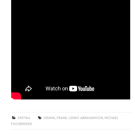
KRITIKA
DRÁMA
,
FRANK
,
LENNY ABRAHAMSON
,
MICHAEL
FASSBENDER