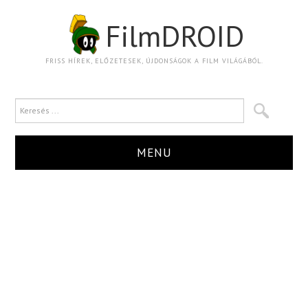
FilmDROID
FRISS HÍREK, ELŐZETESEK, ÚJDONSÁGOK A FILM VILÁGÁBÓL.
MENU
HÍR
TRAILER
KRITIKA
BOXOFFICE