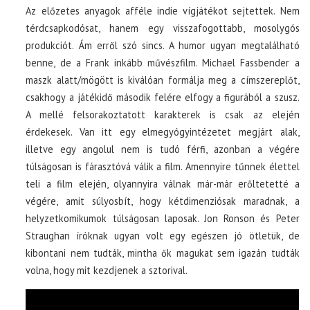
Az előzetes anyagok afféle indie vígjátékot sejtettek. Nem
térdcsapkodósat, hanem egy visszafogottabb, mosolygós
produkciót. Ám erről szó sincs. A humor ugyan megtalálható
benne, de a Frank inkább művészfilm. Michael Fassbender a
maszk alatt/mögött is kiválóan formálja meg a címszereplőt,
csakhogy a játékidő második felére elfogy a figurából a szusz.
A mellé felsorakoztatott karakterek is csak az elején
érdekesek. Van itt egy elmegyógyintézetet megjárt alak,
illetve egy angolul nem is tudó férfi, azonban a végére
túlságosan is fárasztóvá válik a film. Amennyire tűnnek élettel
teli a film elején, olyannyira válnak már-már erőltetetté a
végére, amit súlyosbít, hogy kétdimenziósak maradnak, a
helyzetkomikumok túlságosan laposak. Jon Ronson és Peter
Straughan íróknak ugyan volt egy egészen jó ötletük, de
kibontani nem tudták, mintha ők magukat sem igazán tudták
volna, hogy mit kezdjenek a sztorival.