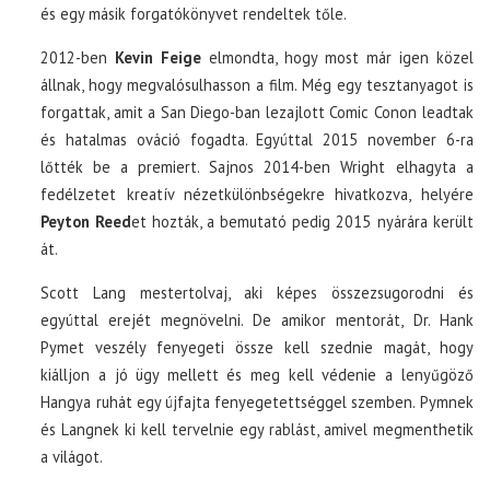
és egy másik forgatókönyvet rendeltek tőle.
2012-ben
Kevin Feige
elmondta, hogy most már igen közel
állnak, hogy megvalósulhasson a film. Még egy tesztanyagot is
forgattak, amit a San Diego-ban lezajlott Comic Conon leadtak
és hatalmas ováció fogadta. Egyúttal 2015 november 6-ra
lőtték be a premiert. Sajnos 2014-ben Wright elhagyta a
fedélzetet kreatív nézetkülönbségekre hivatkozva, helyére
Peyton Reed
et hozták, a bemutató pedig 2015 nyárára került
át.
Scott Lang mestertolvaj, aki képes összezsugorodni és
egyúttal erejét megnövelni. De amikor mentorát, Dr. Hank
Pymet veszély fenyegeti össze kell szednie magát, hogy
kiálljon a jó ügy mellett és meg kell védenie a lenyűgöző
Hangya ruhát egy újfajta fenyegetettséggel szemben. Pymnek
és Langnek ki kell tervelnie egy rablást, amivel megmenthetik
a világot.