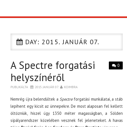
TOP10
KULISSZA
DAY:
2015. JANUÁR 07.
CIKK
A Spectre forgatási
PÓLÓ RENDELÉS
0
helyszínéről
PUBLIKÁLTA
2015. JANUÁR 07.
KOIMBRA
Nemrég újra belendültek a
Spectre
forgatási munkálatai, a stáb
lepihent egy kicsit az ünnepekre. De most alaposan fel kellett
öltözniük, hiszel úgy 1350 méter magasságban, a Sölden
sípályarendszer közelében vesznek fel jeleneteket. A havas