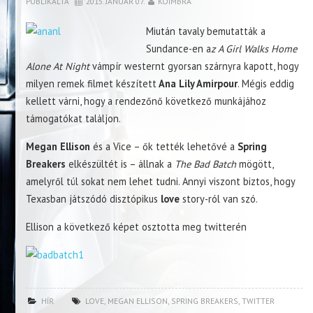
PUBLIKÁLTA
2015. JANUÁR 07.
KOIMBRA
Miután tavaly bemutatták a
Sundance-en a
z A Girl Walks Home
Alone At Night
vámpír westernt gyorsan szárnyra kapott, hogy
milyen remek filmet készített
Ana Lily Amirpour
. Mégis eddig
kellett várni, hogy a rendezőnő következő munkájához
támogatókat találjon.
Megan Ellison
és a Vice – ők tették lehetővé a
Spring
Breakers
elkészültét is – állnak a
The Bad Batch
mögött,
amelyről túl sokat nem lehet tudni. Annyi viszont biztos, hogy
Texasban játszódó disztópikus
love
story-ról van szó.
Ellison a következő képet osztotta meg twitterén
HÍR
LOVE
,
MEGAN ELLISON
,
SPRING BREAKERS
,
TWITTER